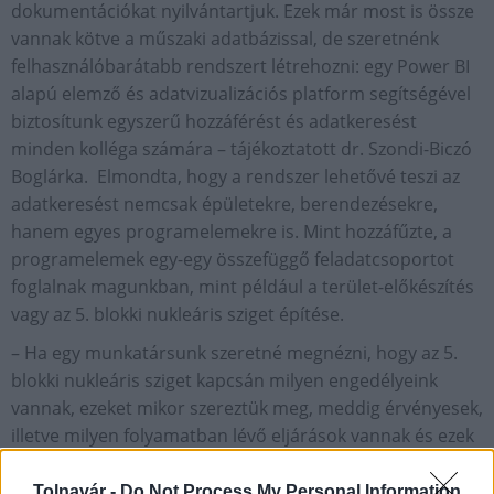
dokumentációkat nyilvántartjuk. Ezek már most is össze
vannak kötve a műszaki adatbázissal, de szeretnénk
felhasználóbarátabb rendszert létrehozni: egy Power BI
alapú elemző és adatvizualizációs platform segítségével
biztosítunk egyszerű hozzáférést és adatkeresést
minden kolléga számára – tájékoztatott dr. Szondi-Biczó
Boglárka. Elmondta, hogy a rendszer lehetővé teszi az
adatkeresést nemcsak épületekre, berendezésekre,
hanem egyes programelemekre is. Mint hozzáfűzte, a
programelemek egy-egy összefüggő feladatcsoportot
foglalnak magunkban, mint például a terület-előkészítés
vagy az 5. blokki nukleáris sziget építése.
– Ha egy munkatársunk szeretné megnézni, hogy az 5.
blokki nukleáris sziget kapcsán milyen engedélyeink
vannak, ezeket mikor szereztük meg, meddig érvényesek,
illetve milyen folyamatban lévő eljárások vannak és ezek
az eljárások hol tartanak és mikorra várható az engedély
megszerzése, elég rászűrnie az 5. blokki programelemre
Tolnavár -
Do Not Process My Personal Information