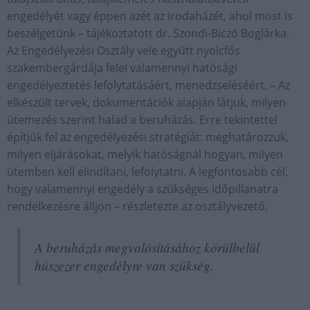
engedélyét vagy éppen azét az irodaházét, ahol most is
beszélgetünk – tájékoztatott dr. Szondi-Biczó Boglárka.
Az Engedélyezési Osztály vele együtt nyolcfős
szakembergárdája felel valamennyi hatósági
engedélyeztetés lefolytatásáért, menedzseléséért. – Az
elkészült tervek, dokumentációk alapján látjuk, milyen
ütemezés szerint halad a beruházás. Erre tekintettel
építjük fel az engedélyezési stratégiát: meghatározzuk,
milyen eljárásokat, melyik hatóságnál hogyan, milyen
ütemben kell elindítani, lefolytatni. A legfontosabb cél,
hogy valamennyi engedély a szükséges időpillanatra
rendelkezésre álljon – részletezte az osztályvezető.
A beruházás megvalósításához körülbelül
húszezer engedélyre van szükség.