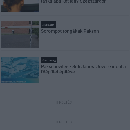
táskájába két lány Szekszárdon
Aktuális
Sorompót rongáltak Pakson
Gazdaság
Paksi bővítés - Süli János: Jövőre indul a
főépület építése
HIRDETÉS
HIRDETÉS