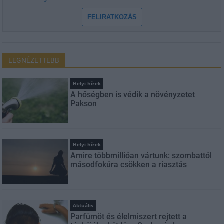
FELIRATKOZÁS
LEGNÉZETTEBB
Helyi hírek
A hőségben is védik a növényzetet
Pakson
Helyi hírek
Amire többmillióan vártunk: szombattól
másodfokúra csökken a riasztás
Aktuális
Parfümöt és élelmiszert rejtett a