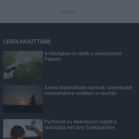
HIRDETÉS
LEGOLVASOTTABB
A hőségben is védik a növényzetet
Pakson
Amire többmillióan vártunk: szombattól
másodfokúra csökken a riasztás
Parfümöt és élelmiszert rejtett a
táskájába két lány Szekszárdon