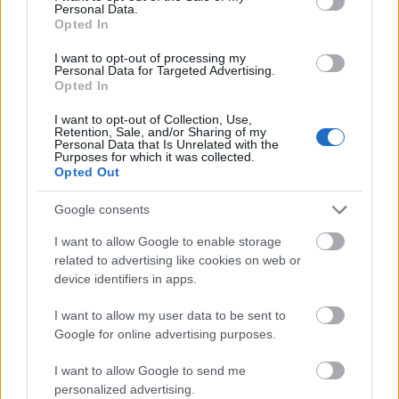
Personal Data.
Opted In
I want to opt-out of processing my
Personal Data for Targeted Advertising.
Opted In
– Természetesen szükség van a jogszabályok és a
I want to opt-out of Collection, Use,
Retention, Sale, and/or Sharing of my
műszaki adatok maradéktalan ismeretére. A műszaki és
Personal Data that Is Unrelated with the
Purposes for which it was collected.
jogszabályi követelmények közül pedig mindig meg kell
Opted Out
találnunk a legoptimálisabb megoldást ahhoz, hogy az
engedélyek mindegyike kellő időben rendelkezésünkre
Google consents
álljon – összegezte az engedélyezési tevékenység
I want to allow Google to enable storage
sikerének receptjét dr. Szondi-Biczó Boglárka.
related to advertising like cookies on web or
device identifiers in apps.
I want to allow my user data to be sent to
Országos hírek
Paks
Paks II
interjú
Paks II. Atomerőmű Zrt.
Google for online advertising purposes.
I want to allow Google to send me
personalized advertising.