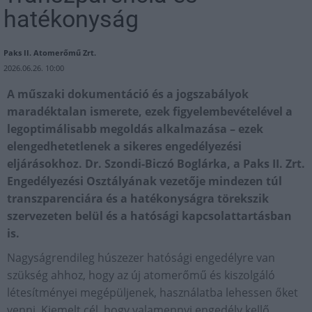
hatékonyság
Paks II. Atomerőmű Zrt.
2026.06.26. 10:00
A műszaki dokumentáció és a jogszabályok
maradéktalan ismerete, ezek figyelembevételével a
legoptimálisabb megoldás alkalmazása – ezek
elengedhetetlenek a sikeres engedélyezési
eljárásokhoz. Dr. Szondi-Biczó Boglárka, a Paks II. Zrt.
Engedélyezési Osztályának vezetője mindezen túl
transzparenciára és a hatékonyságra törekszik
szervezeten belül és a hatósági kapcsolattartásban
is.
Nagyságrendileg húszezer hatósági engedélyre van
szükség ahhoz, hogy az új atomerőmű és kiszolgáló
létesítményei megépüljenek, használatba lehessen őket
venni. Kiemelt cél, hogy valamennyi engedély kellő