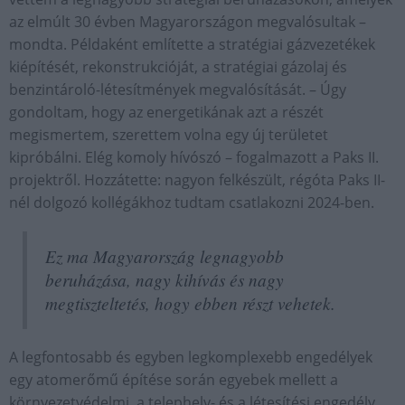
az elmúlt 30 évben Magyarországon megvalósultak –
mondta. Példaként említette a stratégiai gázvezetékek
kiépítését, rekonstrukcióját, a stratégiai gázolaj és
benzintároló-létesítmények megvalósítását. – Úgy
gondoltam, hogy az energetikának azt a részét
megismertem, szerettem volna egy új területet
kipróbálni. Elég komoly hívószó – fogalmazott a Paks II.
projektről. Hozzátette: nagyon felkészült, régóta Paks II-
nél dolgozó kollégákhoz tudtam csatlakozni 2024-ben.
Ez ma Magyarország legnagyobb
beruházása, nagy kihívás és nagy
megtiszteltetés, hogy ebben részt vehetek.
A legfontosabb és egyben legkomplexebb engedélyek
egy atomerőmű építése során egyebek mellett a
környezetvédelmi, a telephely- és a létesítési engedély,