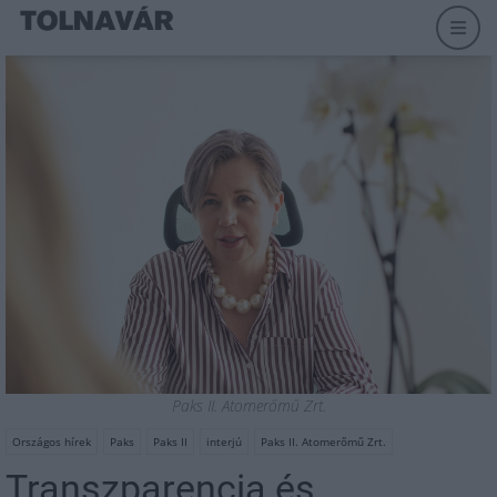
Paks II. Atomerőmű Zrt.
Országos hírek
Paks
Paks II
interjú
Paks II. Atomerőmű Zrt.
Transzparencia és