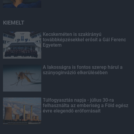
KIEMELT
Kecskeméten is szakirányú
továbbképzésekkel erősít a Gál Ferenc
Egyetem
A lakosságra is fontos szerep hárul a
szúnyoginvázió elkerülésében
Túlfogyasztás napja - július 30-ra
felhasználta az emberiség a Föld egész
évre elegendő erőforrásait