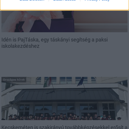
Idén is PajTáska, egy táskányi segítség a paksi
iskolakezdéshez
Országos hírek
Kecskeméten is szakirányú továbbképzésekkel erősít a