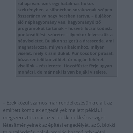
ruhája van, ezek egy hatalmas fiókos
szekrényben, a sifonérban sorakoznak szépen
összeráncolva nagy becsben tartva. – Bujákon
élő néphagyomány van, hagyományőrző
programokat tartanak – húsvéti locsolkodást,
pünkösdölést, szüretet – ilyenkor felvesszük a
népviseletet. Bujákon szigorú a dresscode, ami
meghatározza, milyen alkalomhoz, milyen
viselet, melyik szín dukál. Pünkösdkor pirosat,
búzaszentelőkor zöldet, úr napján fehéret
viselünk – részletezte. Hozzáfűzte: férje ugyan
mohácsi, de már neki is van bujáki viselete.
– Ezek közül számos már rendelkezésünkre áll, az
említett komplex engedélyek mellett például
megszereztük már az 5. blokki nukleáris sziget
létesítményeinek az építési engedélyét, az 5. blokki
talajszilárdítás, talajkiemelés használatbavételi