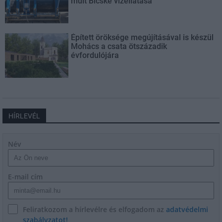
múlt Bicske vízellátása
Épített öröksége megújításával is készül
Mohács a csata ötszázadik
évfordulójára
HÍRLEVÉL
Név
E-mail cím
Feliratkozom a hírlevélre és elfogadom az
adatvédelmi
szabályzatot!