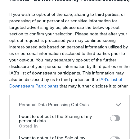
– vázolta. Az osztályvezető hozzáfűzte, hogy a
szakterületüket illetően fontosnak tartja a
If you wish to opt-out of the sale, sharing to third parties, or
processing of your personal or sensitive information for
transzparenciát és a hatékonyságot.
targeted advertising by us, please use the below opt-out
section to confirm your selection. Please note that after your
Nyíltan és őszintén kell kommunikálni
opt-out request is processed you may continue seeing
interest-based ads based on personal information utilized by
mind a kollégákkal, mind a hatóságokkal.
us or personal information disclosed to third parties prior to
your opt-out. You may separately opt-out of the further
disclosure of your personal information by third parties on the
IAB’s list of downstream participants. This information may
also be disclosed by us to third parties on the
IAB’s List of
Downstream Participants
that may further disclose it to other
third parties.
Please note that this website/app uses one or more Google
Personal Data Processing Opt Outs
services and may gather and store information including but
not limited to your visit or usage behaviour. You may click to
I want to opt-out of the Sharing of my
personal data.
grant or deny consent to Google and its third-party tags to
Opted In
use your data for below specified purposes in below Google
consent section.
I want to opt-out of the Sale of my