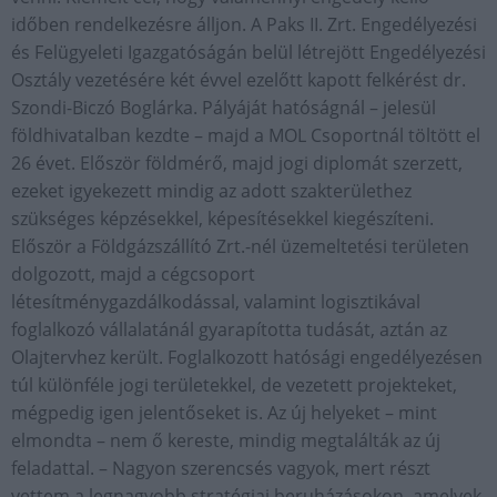
időben rendelkezésre álljon. A Paks II. Zrt. Engedélyezési
és Felügyeleti Igazgatóságán belül létrejött Engedélyezési
Osztály vezetésére két évvel ezelőtt kapott felkérést dr.
Szondi-Biczó Boglárka. Pályáját hatóságnál – jelesül
földhivatalban kezdte – majd a MOL Csoportnál töltött el
26 évet. Először földmérő, majd jogi diplomát szerzett,
ezeket igyekezett mindig az adott szakterülethez
szükséges képzésekkel, képesítésekkel kiegészíteni.
Először a Földgázszállító Zrt.-nél üzemeltetési területen
dolgozott, majd a cégcsoport
létesítménygazdálkodással, valamint logisztikával
foglalkozó vállalatánál gyarapította tudását, aztán az
Olajtervhez került. Foglalkozott hatósági engedélyezésen
túl különféle jogi területekkel, de vezetett projekteket,
mégpedig igen jelentőseket is. Az új helyeket – mint
elmondta – nem ő kereste, mindig megtalálták az új
feladattal. – Nagyon szerencsés vagyok, mert részt
vettem a legnagyobb stratégiai beruházásokon, amelyek