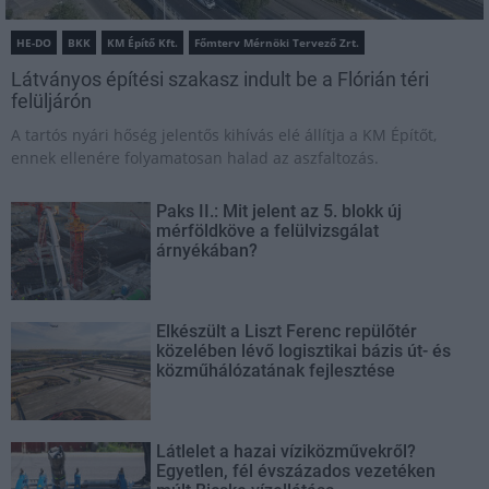
HE-DO
BKK
KM Építő Kft.
Főmterv Mérnöki Tervező Zrt.
Látványos építési szakasz indult be a Flórián téri
felüljárón
A tartós nyári hőség jelentős kihívás elé állítja a KM Építőt,
ennek ellenére folyamatosan halad az aszfaltozás.
Paks II.: Mit jelent az 5. blokk új
mérföldköve a felülvizsgálat
árnyékában?
Elkészült a Liszt Ferenc repülőtér
közelében lévő logisztikai bázis út- és
közműhálózatának fejlesztése
Látlelet a hazai víziközművekről?
Egyetlen, fél évszázados vezetéken