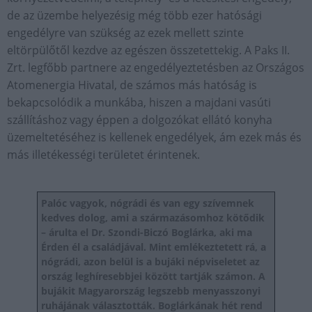
de az üzembe helyezésig még több ezer hatósági
engedélyre van szükség az ezek mellett szinte
eltörpülőtől kezdve az egészen összetettekig. A Paks II.
Zrt. legfőbb partnere az engedélyeztetésben az Országos
Atomenergia Hivatal, de számos más hatóság is
bekapcsolódik a munkába, hiszen a majdani vasúti
szállításhoz vagy éppen a dolgozókat ellátó konyha
üzemeltetéséhez is kellenek engedélyek, ám ezek más és
más illetékességi területet érintenek.
Palóc vagyok, nógrádi és van egy szívemnek
kedves dolog, ami a származásomhoz kötődik
– árulta el Dr. Szondi-Biczó Boglárka, aki ma
Érden él a családjával. Mint emlékeztetett rá, a
nógrádi, azon belül is a bujáki népviseletet az
ország leghíresebbjei között tartják számon. A
bujákit Magyarország legszebb menyasszonyi
ruhájának választották. Boglárkának hét rend