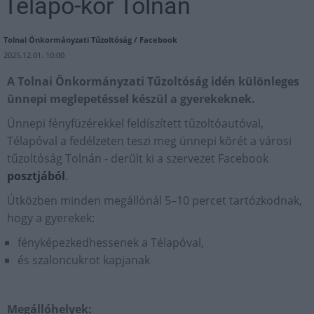
Télapó-kör Tolnán
Tolnai Önkormányzati Tűzoltóság / Facebook
2025.12.01. 10:00
A Tolnai Önkormányzati Tűzoltóság idén különleges
ünnepi meglepetéssel készül a gyerekeknek.
Ünnepi fényfüzérekkel feldíszített tűzoltóautóval,
Télapóval a fedélzeten teszi meg ünnepi körét a városi
tűzoltóság Tolnán - derült ki a szervezet Facebook
posztjából
.
Útközben minden megállónál 5–10 percet tartózkodnak,
hogy a gyerekek:
fényképezkedhessenek a Télapóval,
és szaloncukrot kapjanak
Megállóhelyek: