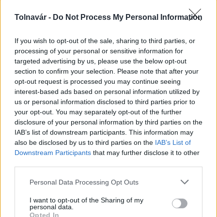
Tolnavár -
Do Not Process My Personal Information
A hőségben is védik a növényzetet Pakson
If you wish to opt-out of the sale, sharing to third parties, or
processing of your personal or sensitive information for
targeted advertising by us, please use the below opt-out
section to confirm your selection. Please note that after your
opt-out request is processed you may continue seeing
interest-based ads based on personal information utilized by
us or personal information disclosed to third parties prior to
your opt-out. You may separately opt-out of the further
MAGYAR ÉPÍTŐK
disclosure of your personal information by third parties on the
IAB’s list of downstream participants. This information may
also be disclosed by us to third parties on the
IAB’s List of
Útépítés
Downstream Participants
that may further disclose it to other
third parties.
Please note that this website/app uses one or more Google
Personal Data Processing Opt Outs
services and may gather and store information including but
not limited to your visit or usage behaviour. You may click to
I want to opt-out of the Sharing of my
personal data.
grant or deny consent to Google and its third-party tags to
Opted In