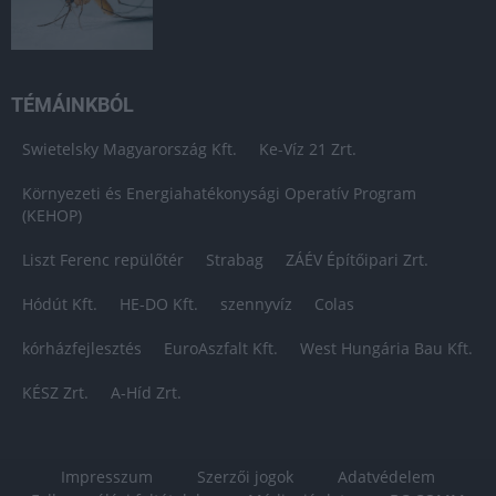
TÉMÁINKBÓL
Swietelsky Magyarország Kft.
Ke-Víz 21 Zrt.
Környezeti és Energiahatékonysági Operatív Program
(KEHOP)
Liszt Ferenc repülőtér
Strabag
ZÁÉV Építőipari Zrt.
Hódút Kft.
HE-DO Kft.
szennyvíz
Colas
kórházfejlesztés
EuroAszfalt Kft.
West Hungária Bau Kft.
KÉSZ Zrt.
A-Híd Zrt.
Impresszum
Szerzői jogok
Adatvédelem