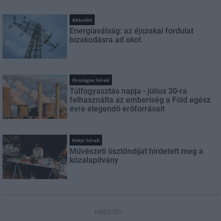
Aktuális
Energiaválság: az éjszakai fordulat
bizakodásra ad okot
Országos hírek
Túlfogyasztás napja - július 30-ra
felhasználta az emberiség a Föld egész
évre elegendő erőforrásait
Helyi hírek
Művészeti ösztöndíjat hirdetett meg a
közalapítvány
HIRDETÉS