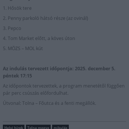
1. Hősök tere
2. Penny parkoló hátsó része (az ovinál)
3. Pepco
4. Tom Market előtt, a köves úton
5. MÖZS – MOL kút
Az indulás tervezett időpontja: 2025. december 5.
péntek 17:15
Az időpontok tervezettek, a program menetétől függően
pár perc csúszás előfordulhat.
Útvonal: Tolna – Főutca és a fenti megállók.
Helyi hírek
Tolna megye
mikulás