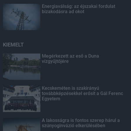
Energiaválság: az éjszakai fordulat
bizakodásra ad okot
KIEMELT
Megérkezett az eső a Duna
vízgyűjtőjére
Kecskeméten is szakirányú
továbbképzésekkel erősít a Gál Ferenc
Egyetem
A lakosságra is fontos szerep hárul a
szúnyoginvázió elkerülésében