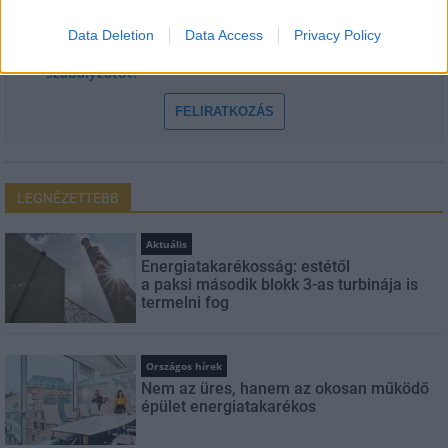
Data Deletion
Data Access
Privacy Policy
Feliratkozom a hírlevélre és elfogadom az
adatvédelmi
szabályzatot!
FELIRATKOZÁS
LEGNÉZETTEBB
Aktuális
Energiatakarékosság: estétől
a paksi második blokk 3-as turbinája is
termelni fog
Országos hírek
Nem az üres, hanem az okosan működő
épület energiatakarékos