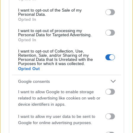
use your data for below specified purposes in below Google
consent section.
I want to opt-out of the Sale of my
Personal Data.
Opted In
I want to opt-out of processing my
útfelújítás
Personal Data for Targeted Advertising.
Pestszentlőrinc
XVIII. kerület
Profunda Bau
Opted In
Szinte teljes hosszában megújítják a Lakatos úti
lakótelep legfontosabb utcáját
I want to opt-out of Collection, Use,
Retention, Sale, and/or Sharing of my
Pestszentlőrinc egyik első lakótelepén kanyarog a Dolgozó utca,
Personal Data that Is Unrelated with the
Purposes for which it was collected.
amelynek komplex burkolatmegújításáért felel a Profunda Bau.
Opted Out
Új vízáteresztő burkolatú parkolók
Google consents
épülnek Zuglóban – helyben tartják a
csapadékvizet
I want to allow Google to enable storage
related to advertising like cookies on web or
device identifiers in apps.
Nem az üres, hanem az okosan működő
I want to allow my user data to be sent to
épület energiatakarékos
Google for online advertising purposes.