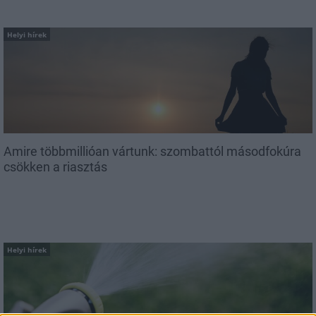
Helyi hírek
Amire többmillióan vártunk: szombattól másodfokúra
csökken a riasztás
Helyi hírek