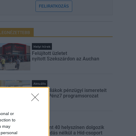
FELIRATKOZÁS
LEGNÉZETTEBB
Helyi hírek
Felújított üzletet
nyitott Szekszárdon az Auchan
Aktuális
Indul a diákok pénzügyi ismereteit
erősítő Pénz7 programsorozat
sonal or
ection to
Gazdaság
ou may
Több mint 40 helyszínen dolgozik
fennakadás nélkül a Híd-csoport
 personal