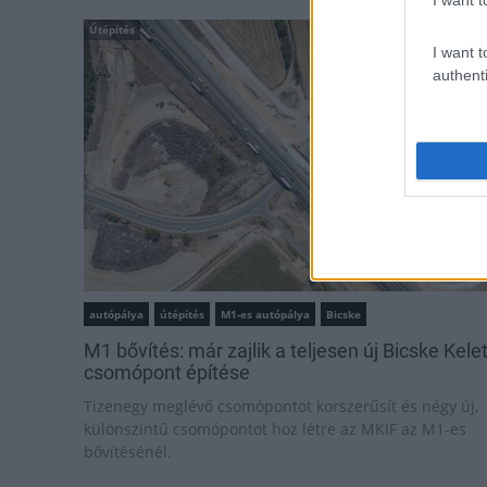
Útépítés
I want t
authenti
autópálya
útépítés
M1-es autópálya
Bicske
M1 bővítés: már zajlik a teljesen új Bicske Kele
csomópont építése
Tizenegy meglévő csomópontot korszerűsít és négy új,
különszintű csomópontot hoz létre az MKIF az M1-es
bővítésénél.