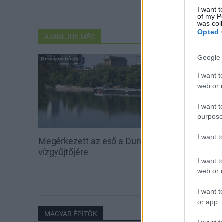
I want t
of my P
was col
Opted 
AJÁNLJUK MÉG
Google 
Országos hírek
Országos hírek
I want t
web or d
I want t
purpose
I want 
Megérkezett az eső a Duna
Kecskeméten i
vízgyűjtőjére
továbbképzése
I want t
Ferenc Egyet
web or d
I want t
or app.
MAGYAR ÉPÍTŐK
I want t