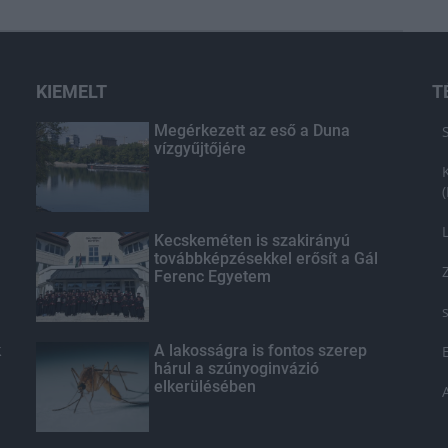
KIEMELT
T
Megérkezett az eső a Duna
vízgyűjtőjére
Kecskeméten is szakirányú
továbbképzésekkel erősít a Gál
Ferenc Egyetem
k
A lakosságra is fontos szerep
hárul a szúnyoginvázió
elkerülésében