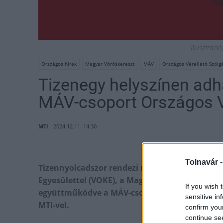
Illusztráci
Országos hírek
Magyar Vöröskereszt
MÁV
Országos Vérellátó Szolg
Tizenegy helyszínen adh
MÁV-csoport Országos 
MTI
2024.12.11. 14:30
Tolnavár 
Tizennyolcadszor rendezi meg a MÁV-csoport 
Egyesülettel (VOKE), a Magyar Vöröskereszttel 
If you wish 
együttműködve a MÁV-csoport Országos Véradó
sensitive in
MTI-vel.
confirm you
continue se