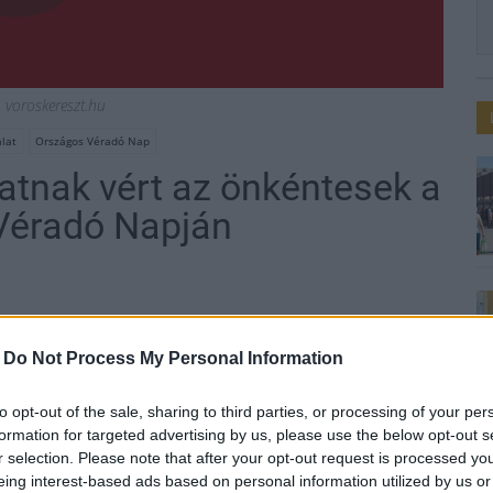
ó, voroskereszt.hu
álat
Országos Véradó Nap
atnak vért az önkéntesek a
Véradó Napján
-
Do Not Process My Personal Information
a Vasutas Országos Közművelődési és Szabadidő
és az Országos Vérellátó Szolgálattal
to opt-out of the sale, sharing to third parties, or processing of your per
 Napot pénteken - közölte a társaság szerdán az
formation for targeted advertising by us, please use the below opt-out s
r selection. Please note that after your opt-out request is processed y
eing interest-based ads based on personal information utilized by us or