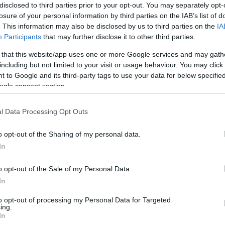
utas művelődési házban, Budapesten a Nyugati
disclosed to third parties prior to your opt-out. You may separately opt-
losure of your personal information by third parties on the IAB’s list of
tvanban a Liszt Ferenc művelődési házban,
. This information may also be disclosed by us to third parties on the
IA
röskeresztnél, Nyíregyházán a vasútállomáson,
Participants
that may further disclose it to other third parties.
 regionális vérellátó központban, Székesfehérváron a
on a VOKE csomóponti művelődési központjában várják
 that this website/app uses one or more Google services and may gath
including but not limited to your visit or usage behaviour. You may click 
katársaikat és a civileket is.
 to Google and its third-party tags to use your data for below specifi
ogle consent section.
 közeledtével az önzetlen segítségnyújtás
ségi közlekedésért dolgozók összefogásának
l Data Processing Opt Outs
 az akcióval - emelték ki.
o opt-out of the Sharing of my personal data.
In
vigye magával a személyi igazolványát, a TAJ-kártyáját
 vért adni, aki teljesen egészségesnek érzi magát.
o opt-out of the Sale of my Personal Data.
In
llátó Szolgálat
Országos Véradó Nap
to opt-out of processing my Personal Data for Targeted
ing.
In