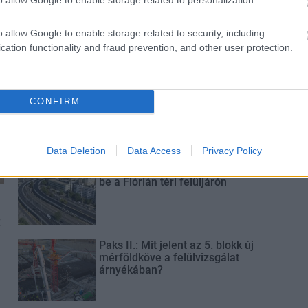
Új gyalogosátkelők és jelzőlámpás
csomópont épül Angyalföldön
o allow Google to enable storage related to security, including
cation functionality and fraud prevention, and other user protection.
Másfélszeresére bővítik
CONFIRM
Hódmezővásárhely jó hírű
református iskoláját
Data Deletion
Data Access
Privacy Policy
Látványos építési szakasz indult
be a Flórián téri felüljárón
t
Paks II.: Mit jelent az 5. blokk új
mérföldköve a felülvizsgálat
árnyékában?