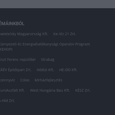
ÉMÁINKBÓL
Swietelsky Magyarország Kft.
Ke-Víz 21 Zrt.
Környezeti és Energiahatékonysági Operatív Program
(KEHOP)
Liszt Ferenc repülőtér
Strabag
ZÁÉV Építőipari Zrt.
Hódút Kft.
HE-DO Kft.
szennyvíz
Colas
kórházfejlesztés
EuroAszfalt Kft.
West Hungária Bau Kft.
KÉSZ Zrt.
A-Híd Zrt.