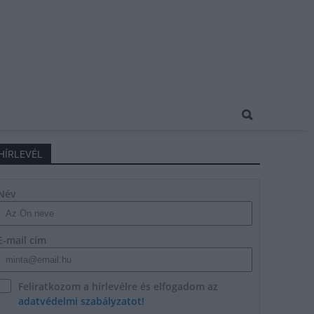
HÍRLEVÉL
Név
E-mail cím
Feliratkozom a hírlevélre és elfogadom az
adatvédelmi szabályzatot!