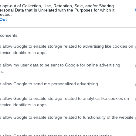
o opt-out of Collection, Use, Retention, Sale, and/or Sharing
ersonal Data that Is Unrelated with the Purposes for which it
lected.
Out
consents
Országos hírek
o allow Google to enable storage related to advertising like cookies on
evice identifiers in apps.
o allow my user data to be sent to Google for online advertising
s.
to allow Google to send me personalized advertising.
s szakirányú
A lakosságra is fontos szerep
kkel erősít a Gál
hárul a szúnyoginvázió
o allow Google to enable storage related to analytics like cookies on
em
elkerülésében
evice identifiers in apps.
o allow Google to enable storage related to functionality of the website
o allow Google to enable storage related to personalization.