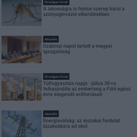
Országos hírek
A lakosságra is fontos szerep hárul a
szúnyoginvázió elkerülésében
Aktuális
Szakmai napot tartott a megyei
igazgatóság
Országos hírek
Túlfogyasztás napja - július 30-ra
felhasználta az emberiség a Föld egész
évre elegendő erőforrásait
Aktuális
Energiaválság: az éjszakai fordulat
bizakodásra ad okot