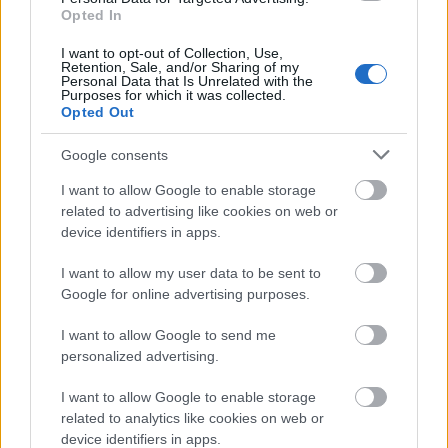
Mi épül?
Opted In
I want to opt-out of Collection, Use,
Retention, Sale, and/or Sharing of my
Personal Data that Is Unrelated with the
Purposes for which it was collected.
Opted Out
Google consents
I want to allow Google to enable storage
related to advertising like cookies on web or
device identifiers in apps.
Paks
paksi atomerőmű
Paks II
Paks II. Atomerőmű Zrt.
I want to allow my user data to be sent to
Paks II.: Mit jelent az 5. blokk új mérföldköve a
Google for online advertising purposes.
felülvizsgálat árnyékában?
I want to allow Google to send me
Megkezdődött az 5. blokk reaktorépületének alaplemez-
personalized advertising.
kivitelezése, miközben a felülvizsgálat arra keresi a választ,
hogy a megváltozott gazdasági és geopolitikai környezetben
I want to allow Google to enable storage
milyen feltételek mellett érdemes továbbvinni Magyarország
related to analytics like cookies on web or
egyik legnagyobb beruházását.
device identifiers in apps.