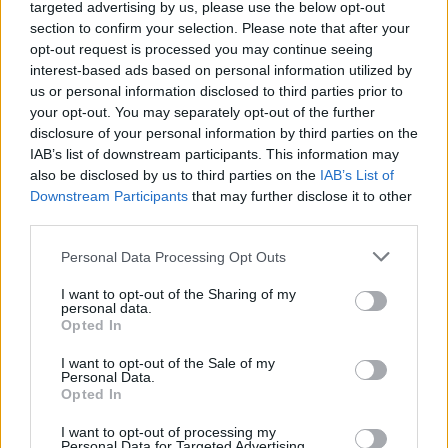
targeted advertising by us, please use the below opt-out
section to confirm your selection. Please note that after your
opt-out request is processed you may continue seeing
Országos hírek
interest-based ads based on personal information utilized by
us or personal information disclosed to third parties prior to
your opt-out. You may separately opt-out of the further
disclosure of your personal information by third parties on the
IAB’s list of downstream participants. This information may
also be disclosed by us to third parties on the
IAB’s List of
Downstream Participants
that may further disclose it to other
Itt az ÉVOSZ megoldása a hőhullámok és az
third parties.
energiakrízis kezelésére
Please note that this website/app uses one or more Google
Personal Data Processing Opt Outs
services and may gather and store information including but
not limited to your visit or usage behaviour. You may click to
I want to opt-out of the Sharing of my
personal data.
grant or deny consent to Google and its third-party tags to
Opted In
use your data for below specified purposes in below Google
consent section.
I want to opt-out of the Sale of my
Personal Data.
Opted In
MAGYAR ÉPÍTŐK
I want to opt-out of processing my
Personal Data for Targeted Advertising.