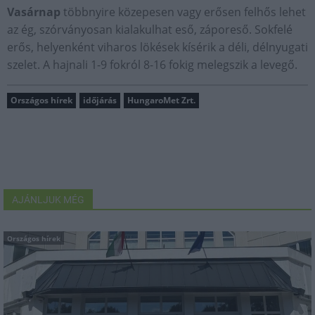
Vasárnap
többnyire közepesen vagy erősen felhős lehet
az ég, szórványosan kialakulhat eső, záporeső. Sokfelé
erős, helyenként viharos lökések kísérik a déli, délnyugati
szelet. A hajnali 1-9 fokról 8-16 fokig melegszik a levegő.
Országos hírek
időjárás
HungaroMet Zrt.
AJÁNLJUK MÉG
Országos hírek