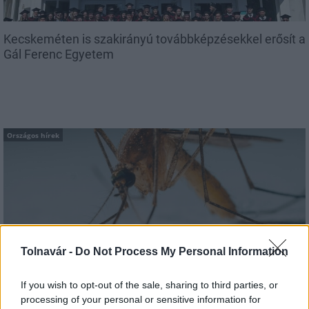
Kecskeméten is szakirányú továbbképzésekkel erősít a
Gál Ferenc Egyetem
Országos hírek
A lakosságra is fontos szerep hárul a szúnyoginvázió
Tolnavár -
Do Not Process My Personal Information
elkerülésében
If you wish to opt-out of the sale, sharing to third parties, or
processing of your personal or sensitive information for