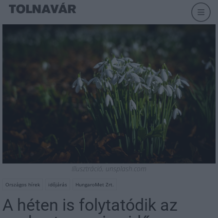
Illusztráció, unsplash.com
Országos hírek
időjárás
HungaroMet Zrt.
A héten is folytatódik az