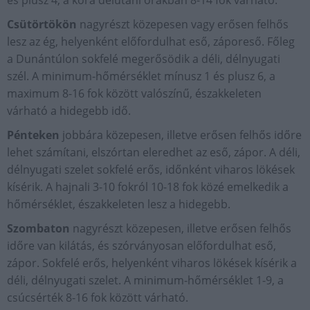
és plusz 4, a kora délutáni órákban 8-14 fok várható.
Csütörtökön
nagyrészt közepesen vagy erősen felhős
lesz az ég, helyenként előfordulhat eső, záporeső. Főleg
a Dunántúlon sokfelé megerősödik a déli, délnyugati
szél. A minimum-hőmérséklet mínusz 1 és plusz 6, a
maximum 8-16 fok között valószínű, északkeleten
várható a hidegebb idő.
Pénteken
jobbára közepesen, illetve erősen felhős időre
lehet számítani, elszórtan eleredhet az eső, zápor. A déli,
délnyugati szelet sokfelé erős, időnként viharos lökések
kísérik. A hajnali 3-10 fokról 10-18 fok közé emelkedik a
hőmérséklet, északkeleten lesz a hidegebb.
Szombaton
nagyrészt közepesen, illetve erősen felhős
időre van kilátás, és szórványosan előfordulhat eső,
zápor. Sokfelé erős, helyenként viharos lökések kísérik a
déli, délnyugati szelet. A minimum-hőmérséklet 1-9, a
csúcsérték 8-16 fok között várható.