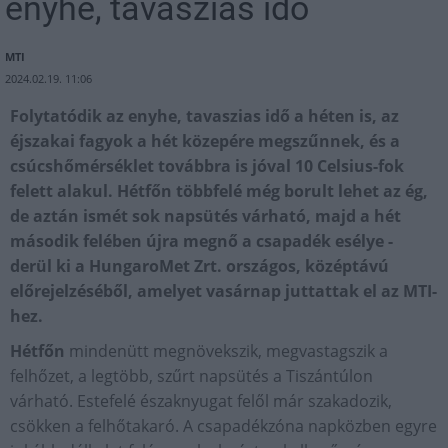
enyhe, tavaszias idő
MTI
2024.02.19. 11:06
Folytatódik az enyhe, tavaszias idő a héten is, az
éjszakai fagyok a hét közepére megszűnnek, és a
csúcshőmérséklet továbbra is jóval 10 Celsius-fok
felett alakul. Hétfőn többfelé még borult lehet az ég,
de aztán ismét sok napsütés várható, majd a hét
második felében újra megnő a csapadék esélye -
derül ki a HungaroMet Zrt. országos, középtávú
előrejelzéséből, amelyet vasárnap juttattak el az MTI-
hez.
Hétfőn
mindenütt megnövekszik, megvastagszik a
felhőzet, a legtöbb, szűrt napsütés a Tiszántúlon
várható. Estefelé északnyugat felől már szakadozik,
csökken a felhőtakaró. A csapadékzóna napközben egyre