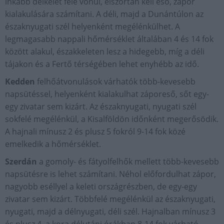
inkább délkelet felé vonul, elszórtan kell eső, zápor
kialakulására számítani. A déli, majd a Dunántúlon az
északnyugati szél helyenként megélénkülhet. A
legmagasabb nappali hőmérséklet általában 4 és 14 fok
között alakul, északkeleten lesz a hidegebb, míg a déli
tájakon és a Fertő térségében lehet enyhébb az idő.
Kedden
felhőátvonulások várhatók több-kevesebb
napsütéssel, helyenként kialakulhat záporeső, sőt egy-
egy zivatar sem kizárt. Az északnyugati, nyugati szél
sokfelé megélénkül, a Kisalföldön időnként megerősödik.
A hajnali mínusz 2 és plusz 5 fokról 9-14 fok közé
emelkedik a hőmérséklet.
Szerdán
a gomoly- és fátyolfelhők mellett több-kevesebb
napsütésre is lehet számítani. Néhol előfordulhat zápor,
nagyobb eséllyel a keleti országrészben, de egy-egy
zivatar sem kizárt. Többfelé megélénkül az északnyugati,
nyugati, majd a délnyugati, déli szél. Hajnalban mínusz 3