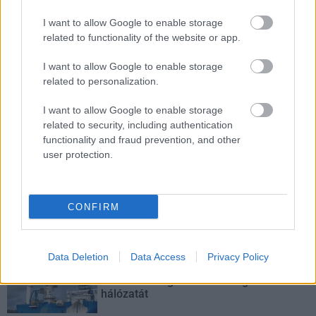
Elkészült a Liszt Ferenc repülőtér
I want to allow Google to enable storage
közelében lévő logisztikai bázis út- és
related to functionality of the website or app.
közműhálózatának fejlesztése
I want to allow Google to enable storage
related to personalization.
Látlelet a hazai víziközművekről?
I want to allow Google to enable storage
Egyetlen, fél évszázados vezetéken
related to security, including authentication
múlt Bicske vízellátása
functionality and fraud prevention, and other
user protection.
Épített öröksége megújításával is készül
Mohács a csata ötszázadik
évfordulójára
CONFIRM
A tengerfenék alatt négy óriáskábellel
Data Deletion
Data Access
Privacy Policy
kötik össze Spanyolország és
Franciaország villamosenergia-
hálózatát