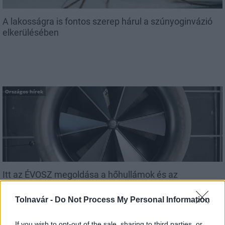
A lakosságra is fontos szerep hárul a szúnyoginvázió
elkerülésében
Országos hírek
Itt az ÉVOSZ megoldása a hőhullámok és az
energiakrízis kezelésére
Tolnavár -
Do Not Process My Personal Information
If you wish to opt-out of the sale, sharing to third parties, or