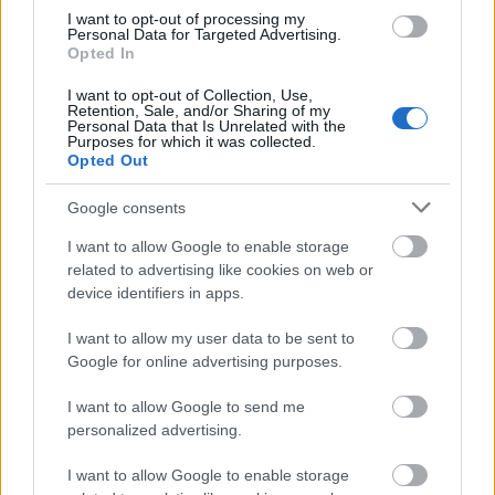
I want to opt-out of processing my
A Szőnyi Benjámin Általános Iskola fejlesztését a FERROÉP
Personal Data for Targeted Advertising.
kivitelezheti; a munkák csaknem egy évig tartanak majd.
Opted In
I want to opt-out of Collection, Use,
Látványos építési szakasz indult be a
Retention, Sale, and/or Sharing of my
Personal Data that Is Unrelated with the
Flórián téri felüljárón
Purposes for which it was collected.
Opted Out
Google consents
Paks II.: Mit jelent az 5. blokk új
I want to allow Google to enable storage
mérföldköve a felülvizsgálat
árnyékában?
related to advertising like cookies on web or
device identifiers in apps.
I want to allow my user data to be sent to
Elkészült a Liszt Ferenc repülőtér
Google for online advertising purposes.
közelében lévő logisztikai bázis út- és
közműhálózatának fejlesztése
I want to allow Google to send me
personalized advertising.
Látlelet a hazai víziközművekről?
I want to allow Google to enable storage
Egyetlen, fél évszázados vezetéken