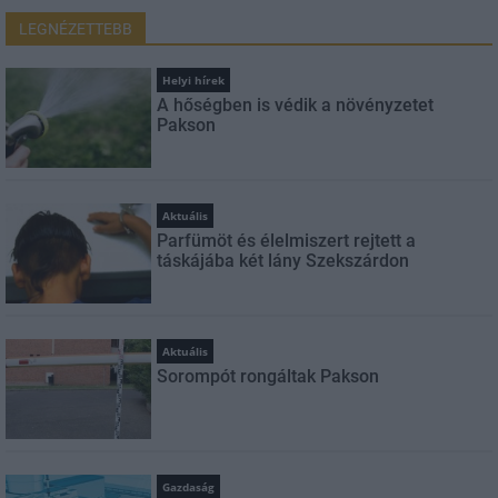
LEGNÉZETTEBB
Helyi hírek
A hőségben is védik a növényzetet
Pakson
Aktuális
Parfümöt és élelmiszert rejtett a
táskájába két lány Szekszárdon
Aktuális
Sorompót rongáltak Pakson
Gazdaság