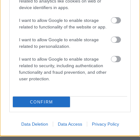
related to analytics like cookies on web or
múlt Bicske vízellátása
device identifiers in apps.
I want to allow Google to enable storage
related to functionality of the website or app.
I want to allow Google to enable storage
HÍRLEVÉL
related to personalization.
I want to allow Google to enable storage
Név
related to security, including authentication
functionality and fraud prevention, and other
user protection.
E-mail cím
Feliratkozom a hírlevélre és elfogadom az
adatvédelmi
CONFIRM
szabályzatot!
FELIRATKOZÁS
Data Deletion
Data Access
Privacy Policy