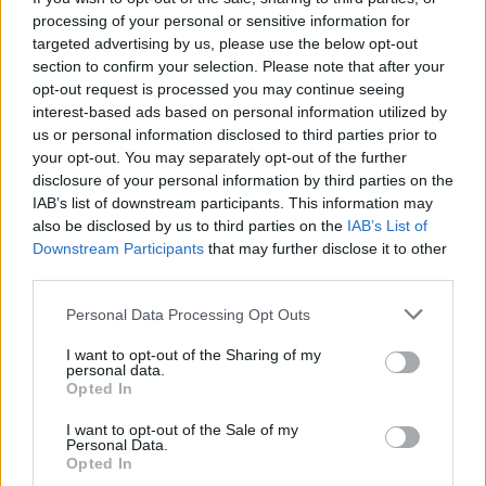
processing of your personal or sensitive information for
targeted advertising by us, please use the below opt-out
section to confirm your selection. Please note that after your
MAGYAR ÉPÍTŐK
opt-out request is processed you may continue seeing
interest-based ads based on personal information utilized by
us or personal information disclosed to third parties prior to
Mi épül?
your opt-out. You may separately opt-out of the further
disclosure of your personal information by third parties on the
IAB’s list of downstream participants. This information may
also be disclosed by us to third parties on the
IAB’s List of
Downstream Participants
that may further disclose it to other
third parties.
Please note that this website/app uses one or more Google
Personal Data Processing Opt Outs
services and may gather and store information including but
not limited to your visit or usage behaviour. You may click to
I want to opt-out of the Sharing of my
personal data.
grant or deny consent to Google and its third-party tags to
Opted In
use your data for below specified purposes in below Google
consent section.
Hódmezővásárhely
iskolaépítés
FERROÉP Zrt.
oktatási beruházás
I want to opt-out of the Sale of my
Personal Data.
Másfélszeresére bővítik Hódmezővásárhely jó hírű
Opted In
református iskoláját