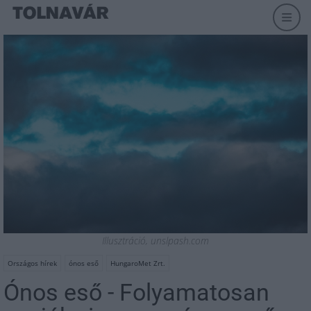
Illusztráció, unslpash.com
Országos hírek
ónos eső
HungaroMet Zrt.
Ónos eső - Folyamatosan