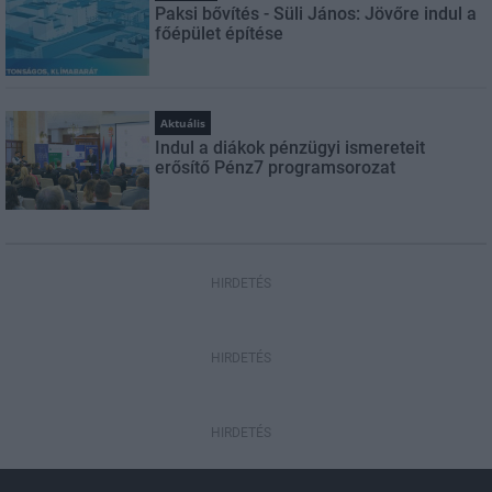
Paksi bővítés - Süli János: Jövőre indul a
főépület építése
Aktuális
Indul a diákok pénzügyi ismereteit
erősítő Pénz7 programsorozat
HIRDETÉS
HIRDETÉS
HIRDETÉS