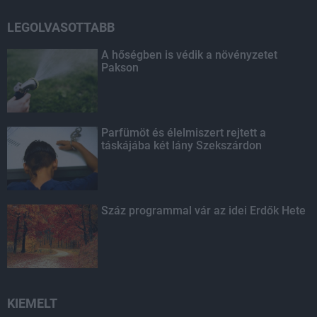
LEGOLVASOTTABB
A hőségben is védik a növényzetet
Pakson
Parfümöt és élelmiszert rejtett a
táskájába két lány Szekszárdon
Száz programmal vár az idei Erdők Hete
KIEMELT