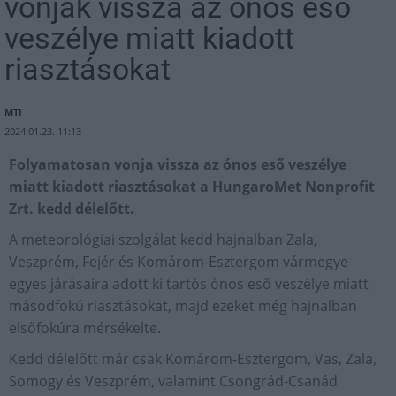
vonják vissza az ónos eső
veszélye miatt kiadott
riasztásokat
MTI
2024.01.23. 11:13
Folyamatosan vonja vissza az ónos eső veszélye
miatt kiadott riasztásokat a HungaroMet Nonprofit
Zrt. kedd délelőtt.
A meteorológiai szolgálat kedd hajnalban Zala,
Veszprém, Fejér és Komárom-Esztergom vármegye
egyes járásaira adott ki tartós ónos eső veszélye miatt
másodfokú riasztásokat, majd ezeket még hajnalban
elsőfokúra mérsékelte.
Kedd délelőtt már csak Komárom-Esztergom, Vas, Zala,
Somogy és Veszprém, valamint Csongrád-Csanád