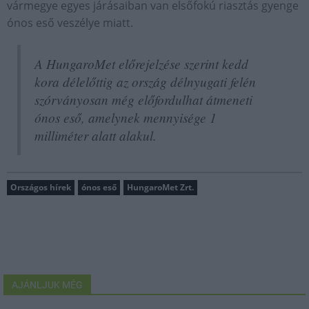
vármegye egyes járásaiban van elsőfokú riasztás gyenge
ónos eső veszélye miatt.
A HungaroMet előrejelzése szerint kedd
kora délelőttig az ország délnyugati felén
szórványosan még előfordulhat átmeneti
ónos eső, amelynek mennyisége 1
milliméter alatt alakul.
Országos hírek
ónos eső
HungaroMet Zrt.
AJÁNLJUK MÉG