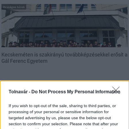
Országos hírek
Kecskeméten is szakirányú továbbképzésekkel erősít a
Gál Ferenc Egyetem
Tolnavár -
Do Not Process My Personal Information
MAGYAR ÉPÍTŐK
If you wish to opt-out of the sale, sharing to third parties, or
processing of your personal or sensitive information for
targeted advertising by us, please use the below opt-out
Útépítés
section to confirm your selection. Please note that after your