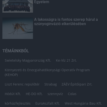
Egyetem
A lakosságra is fontos szerep hárul a
szúnyoginvázió elkerülésében
TÉMÁINKBÓL
Swietelsky Magyarország Kft.
Ke-Víz 21 Zrt.
Környezeti és Energiahatékonysági Operatív Program
(KEHOP)
Liszt Ferenc repülőtér
Strabag
ZÁÉV Építőipari Zrt.
Hódút Kft.
HE-DO Kft.
szennyvíz
Colas
kórházfejlesztés
EuroAszfalt Kft.
West Hungária Bau Kft.