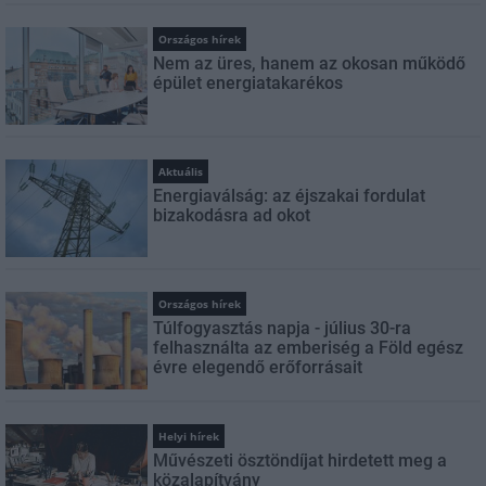
Országos hírek
Nem az üres, hanem az okosan működő
épület energiatakarékos
Aktuális
Energiaválság: az éjszakai fordulat
bizakodásra ad okot
Országos hírek
Túlfogyasztás napja - július 30-ra
felhasználta az emberiség a Föld egész
évre elegendő erőforrásait
Helyi hírek
Művészeti ösztöndíjat hirdetett meg a
közalapítvány