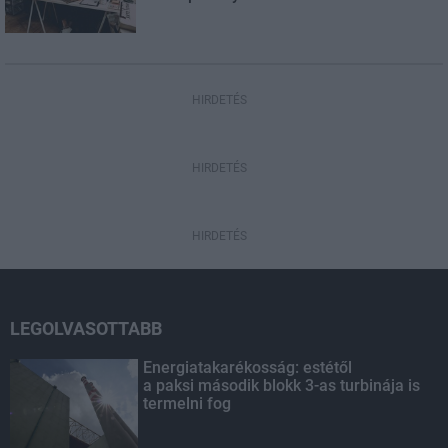
HIRDETÉS
HIRDETÉS
HIRDETÉS
LEGOLVASOTTABB
Energiatakarékosság: estétől
a paksi második blokk 3-as turbinája is
termelni fog