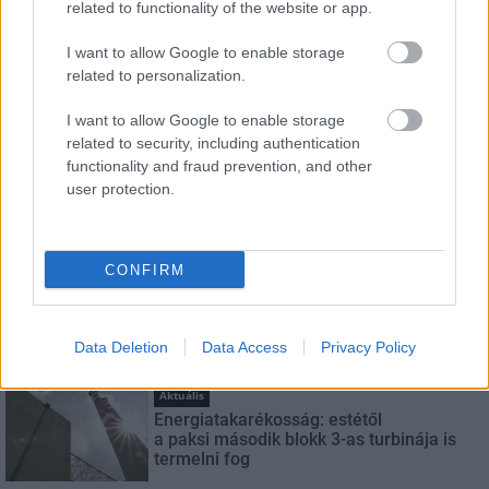
related to functionality of the website or app.
Név
I want to allow Google to enable storage
related to personalization.
E-mail cím
I want to allow Google to enable storage
related to security, including authentication
functionality and fraud prevention, and other
Feliratkozom a hírlevélre és elfogadom az
adatvédelmi
user protection.
szabályzatot!
FELIRATKOZÁS
CONFIRM
LEGNÉZETTEBB
Data Deletion
Data Access
Privacy Policy
Aktuális
Energiatakarékosság: estétől
a paksi második blokk 3-as turbinája is
termelni fog