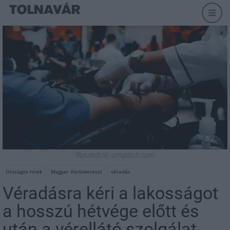
Illusztráció: unsplash.com
Országos hírek
Magyar Vöröskereszt
véradás
Véradásra kéri a lakosságot
a hosszú hétvége előtt és
után a vérellátó szolgálat