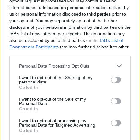
opt-out request is processed you may continue seeing
interest-based ads based on personal information utilized by
us or personal information disclosed to third parties prior to
your opt-out. You may separately opt-out of the further
disclosure of your personal information by third parties on the
IAB’s list of downstream participants. This information may
also be disclosed by us to third parties on the
IAB’s List of
Downstream Participants
that may further disclose it to other
third parties.
Please note that this website/app uses one or more Google
Personal Data Processing Opt Outs
services and may gather and store information including but
útfelújítás
Pestszentlőrinc
XVIII. kerület
Profunda Bau
not limited to your visit or usage behaviour. You may click to
I want to opt-out of the Sharing of my
personal data.
Szinte teljes hosszában megújítják a Lakatos úti
grant or deny consent to Google and its third-party tags to
Opted In
lakótelep legfontosabb utcáját
use your data for below specified purposes in below Google
consent section.
I want to opt-out of the Sale of my
Pestszentlőrinc egyik első lakótelepén kanyarog a Dolgozó utca,
Personal Data.
amelynek komplex burkolatmegújításáért felel a Profunda Bau.
Opted In
I want to opt-out of processing my
Új vízáteresztő burkolatú parkolók
Personal Data for Targeted Advertising.
épülnek Zuglóban – helyben tartják a
Opted In
csapadékvizet