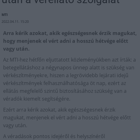
MTI
2022.04.11. 15:20
Arra kérik azokat, akik egészségesnek érzik magukat,
hogy menjenek el vért adni a hosszú hétvége előtt
vagy után.
Az MTI-hez hétfőn eljuttatott közleményükben azt írták: a
betegellátáshoz a négynapos ünnep alatt is szükség van
vérkészítményekre, hiszen a legrövidebb lejárati idejű
vérkészítmények felhasználhatósága öt nap, ezért az
ellátás megfelelő szintű biztosításához szükség van a
véradók kiemelt segítségére.
Ezért arra kérik azokat, akik egészségesnek érzik
magukat, menjenek el vért adni a hosszú hétvége előtt
vagy után.
A véradások pontos idejéről és helyszínéről