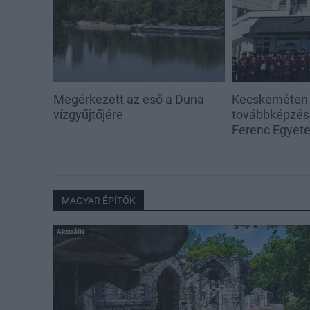
Megérkezett az eső a Duna
Kecskeméten i
vízgyűjtőjére
továbbképzése
Ferenc Egyet
MAGYAR ÉPÍTŐK
Aktuális