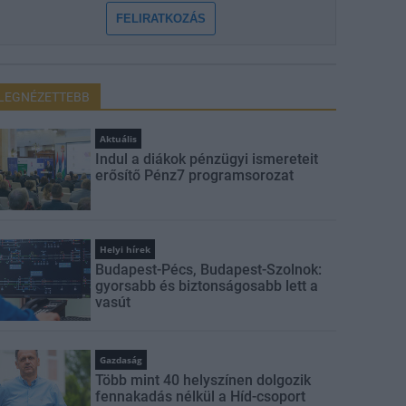
FELIRATKOZÁS
LEGNÉZETTEBB
Aktuális
Indul a diákok pénzügyi ismereteit
erősítő Pénz7 programsorozat
Helyi hírek
Budapest-Pécs, Budapest-Szolnok:
gyorsabb és biztonságosabb lett a
vasút
Gazdaság
Több mint 40 helyszínen dolgozik
fennakadás nélkül a Híd-csoport