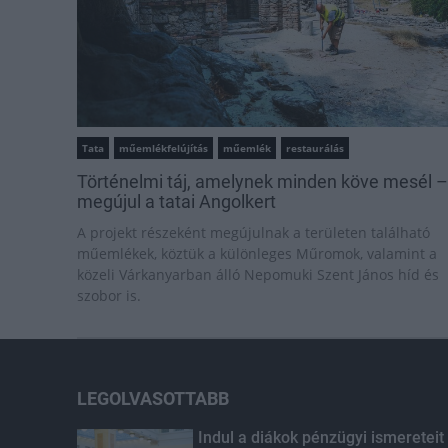
Tata
műemlékfelújítás
műemlék
restaurálás
Történelmi táj, amelynek minden köve mesél –
megújul a tatai Angolkert
A projekt részeként megújulnak a területen található
műemlékek, köztük a különleges Műromok, valamint a
közeli Várkanyarban álló Nepomuki Szent János híd és
szobor is.
LEGOLVASOTTABB
Indul a diákok pénzügyi ismereteit