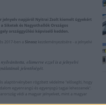
elnyelv napjáról Nyitrai Zsolt kiemelt ügyekért
 a Siketek és Nagyothallók Országos
rgely országgyűlési képviselő kedden.
lés 2017-ben a
Sinosz
kezdeményezésére - a jelnyelvi
nyilvánította, elismerve ezzel is a jelnyelvi
ználatának jelentőségét.
 és alaptörvényben rögzített védelme "elősegíti, hogy
sadalom egyenrangú és egyenjogú tagjai lehessenek".
rország védi a magyar jelnyelvet, mint a magyar