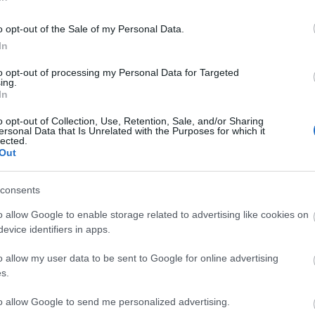
kossággal élőket képviselő
o opt-out of the Sale of my Personal Data.
In
to opt-out of processing my Personal Data for Targeted
öki megbízottat is idézték, aki arra hívta fel a
ing.
fogyatékossággal élőket képviselő szervezetek, ezért
In
y a kormány döntése értelmében évről évre emelkedik
o opt-out of Collection, Use, Retention, Sale, and/or Sharing
költségvetési támogatása, amely kiszámítható és
ersonal Data that Is Unrelated with the Purposes for which it
lected.
Out
 feladata annak biztosítása, hogy a
consents
et élhessenek és ehhez a jövőhöz kíván a
o allow Google to enable storage related to advertising like cookies on
lló támogatást megadni"
evice identifiers in apps.
o allow my user data to be sent to Google for online advertising
s.
ggyűlési képviselőt, az Országgyűlés népjóléti
to allow Google to send me personalized advertising.
alkozó albizottságának elnökét, aki szerint a kormány