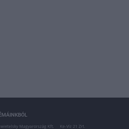
ÉMÁINKBÓL
Swietelsky Magyarország Kft.
Ke-Víz 21 Zrt.