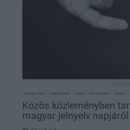
Illusztrác
Országos hírek
megemlékezés
kultúra
kommunikáció
jelnyelv
Közös közleményben tar
magyar jelnyelv napjáról
MTI
2021.11.09. 16:18