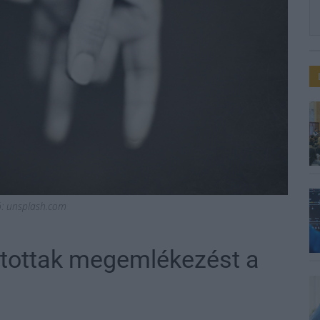
ió: unsplash.com
tottak megemlékezést a