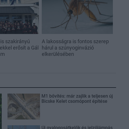
s szakirányú
A lakosságra is fontos szerep
kkel erősít a Gál
hárul a szúnyoginvázió
em
elkerülésében
M1 bővítés: már zajlik a teljesen új
Bicske Kelet csomópont építése
Új gyalogosátkelők és jelzőlámpás