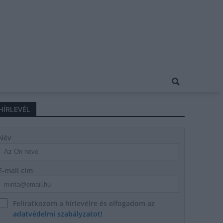
HÍRLEVÉL
Név
E-mail cím
Feliratkozom a hírlevélre és elfogadom az
adatvédelmi szabályzatot!