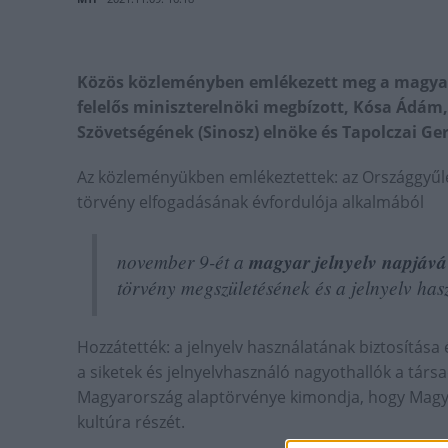
Közös közleményben emlékezett meg a magyar j
felelős miniszterelnöki megbízott, Kósa Ádám,
Szövetségének (Sinosz) elnöke és Tapolczai Ge
Az közleményükben emlékeztettek: az Országgyű
törvény elfogadásának évfordulója alkalmából
november 9-ét a
magyar jelnyelv napjává
törvény megszületésének és a jelnyelv has
Hozzátették: a jelnyelv használatának biztosítása
a siketek és jelnyelvhasználó nagyothallók a tár
Magyarország alaptörvénye kimondja, hogy Magya
kultúra részét.