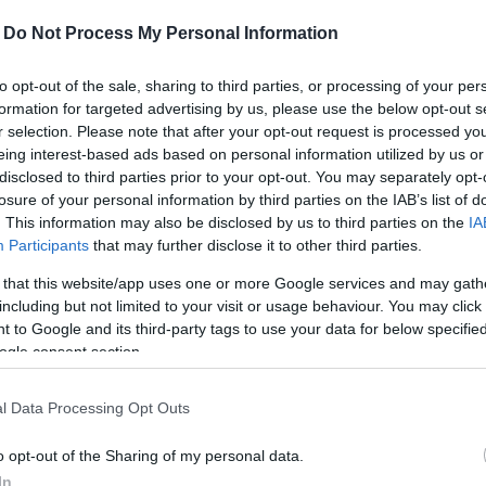
-
Do Not Process My Personal Information
elvől
to opt-out of the sale, sharing to third parties, or processing of your per
nyelv napjáról azóta is, minden évben hangsúlyozza a
formation for targeted advertising by us, please use the below opt-out s
országon több mint 60 000 siket és nagyothalló
r selection. Please note that after your opt-out request is processed y
eing interest-based ads based on personal information utilized by us or
disclosed to third parties prior to your opt-out. You may separately opt-
nt "a siketek és nagyothallók jelnyelvhasználó
losure of your personal information by third parties on the IAB’s list of
ől és a magyar jelnyelv használatáról szóló
. This information may also be disclosed by us to third parties on the
IA
Sinosz elnöke példaként megemlítette a Kontakt
Participants
that may further disclose it to other third parties.
 that this website/app uses one or more Google services and may gath
including but not limited to your visit or usage behaviour. You may click 
lehet jelnyelvből magyar nyelvvizsgát
 to Google and its third-party tags to use your data for below specifi
ogle consent section.
l Data Processing Opt Outs
i törvény a világ egyik legkorszerűbb jelnyelvi
int Kósa Ádám.
o opt-out of the Sharing of my personal data.
In