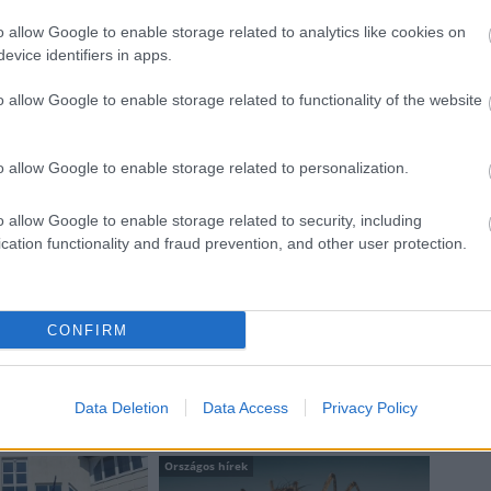
lőket képviselő szervezetekkel Európában és a
o allow Google to enable storage related to analytics like cookies on
evice identifiers in apps.
ából a hallássérültek részesei lehetnek a társadalmi
o allow Google to enable storage related to functionality of the website
a hallássérülteket alkalmazó munkahelyek és
közleményben a képviselőt idézve.
o allow Google to enable storage related to personalization.
ezzünk arra, hogy a jelnyelv mindenkié" - zárult
zös közleménye.
o allow Google to enable storage related to security, including
cation functionality and fraud prevention, and other user protection.
jelnyelv
CONFIRM
Data Deletion
Data Access
Privacy Policy
Országos hírek