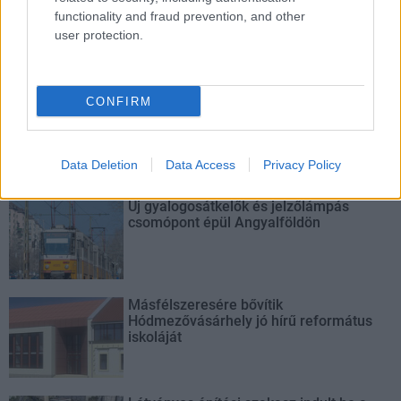
functionality and fraud prevention, and other
A projekt részeként megújulnak a területen található
user protection.
műemlékek, köztük a különleges Műromok, valamint a közeli
Várkanyarban álló Nepomuki Szent János híd és szobor is.
CONFIRM
M1 bővítés: már zajlik a teljesen új
Bicske Kelet csomópont építése
Data Deletion
Data Access
Privacy Policy
Új gyalogosátkelők és jelzőlámpás
csomópont épül Angyalföldön
Másfélszeresére bővítik
Hódmezővásárhely jó hírű református
iskoláját