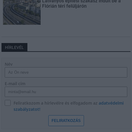
Látványos építési szakasz indult be a
Flórián téri felüljárón
HÍRLEVÉL
Név
E-mail cím
Feliratkozom a hírlevélre és elfogadom az
adatvédelmi
szabályzatot!
FELIRATKOZÁS