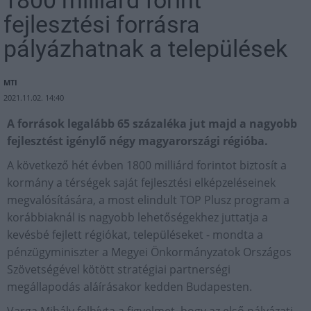
1800 milliárd forint
fejlesztési forrásra
pályázhatnak a települések
MTI
2021.11.02. 14:40
A források legalább 65 százaléka jut majd a nagyobb
fejlesztést igénylő négy magyarországi régióba.
A következő hét évben 1800 milliárd forintot biztosít a
kormány a térségek saját fejlesztési elképzeléseinek
megvalósítására, a most elindult TOP Plusz program a
korábbiaknál is nagyobb lehetőségekhez juttatja a
kevésbé fejlett régiókat, településeket - mondta a
pénzügyminiszter a Megyei Önkormányzatok Országos
Szövetségével kötött stratégiai partnerségi
megállapodás aláírásakor kedden Budapesten.