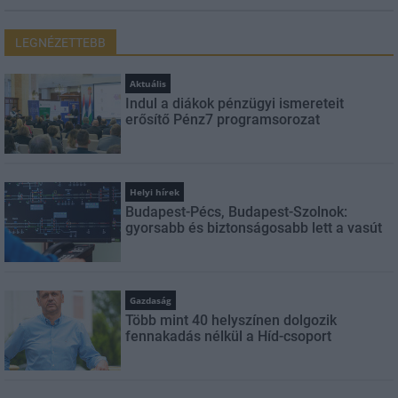
LEGNÉZETTEBB
Aktuális
Indul a diákok pénzügyi ismereteit
erősítő Pénz7 programsorozat
Helyi hírek
Budapest-Pécs, Budapest-Szolnok:
gyorsabb és biztonságosabb lett a vasút
Gazdaság
Több mint 40 helyszínen dolgozik
fennakadás nélkül a Híd-csoport