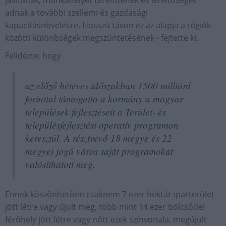
javítanak, munkahelyet teremtenek és lehetőséget
adnak a további szellemi és gazdasági
kapacitásnövelésre. Hosszú távon ez az alapja a régiók
közötti különbségek megszüntetésének - fejtette ki.
Felidézte, hogy
az előző hétéves időszakban 1500 milliárd
forinttal támogatta a kormány a magyar
települések fejlesztéseit a Terület- és
településfejlesztési operatív programon
keresztül. A résztvevő 18 megye és 22
megyei jogú város saját programokat
valósíthatott meg.
Ennek köszönhetően csaknem 7 ezer hektár iparterület
jött létre vagy újult meg, több mint 14 ezer bölcsődei
férőhely jött létre vagy nőtt ezek színvonala, megújult