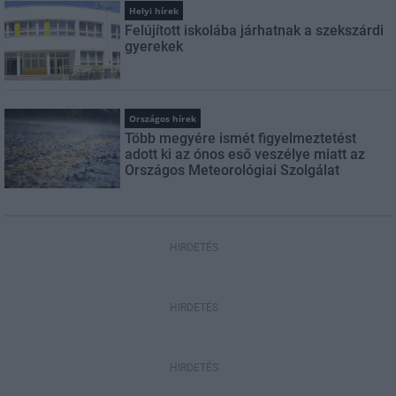
Helyi hírek
Felújított iskolába járhatnak a szekszárdi
gyerekek
Országos hírek
Több megyére ismét figyelmeztetést
adott ki az ónos eső veszélye miatt az
Országos Meteorológiai Szolgálat
HIRDETÉS
HIRDETÉS
HIRDETÉS