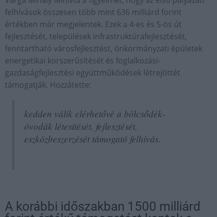
Varga Mihály felhívta a figyelmet, hogy az első pályázati
felhívások összesen több mint 636 milliárd forint
értékben már megjelentek. Ezek a 4-es és 5-ös út
fejlesztését, települések infrastruktúrafejlesztését,
fenntartható városfejlesztést, önkormányzati épületek
energetikai korszerűsítését és foglalkozási-
gazdaságfejlesztési együttműködések létrejöttét
támogatják. Hozzátette:
kedden válik elérhetővé a bölcsődék-
óvodák létesítését, fejlesztését,
eszközbeszerzését támogató felhívás.
A korábbi időszakban 1500 milliárd