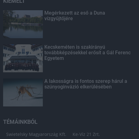
KIEMELT
Megérkezett az eső a Duna
vízgyűjtőjére
Kecskeméten is szakirányú
továbbképzésekkel erősít a Gál Ferenc
Egyetem
A lakosságra is fontos szerep hárul a
szúnyoginvázió elkerülésében
TÉMÁINKBÓL
Swietelsky Magyarország Kft.
Ke-Víz 21 Zrt.