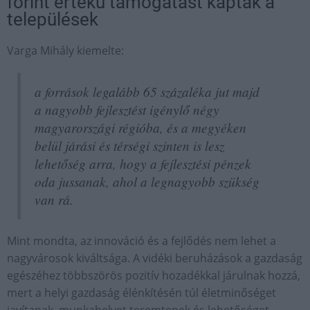
forint értékű támogatást kaptak a
települések
Varga Mihály kiemelte:
a források legalább 65 százaléka jut majd
a nagyobb fejlesztést igénylő négy
magyarországi régióba, és a megyéken
belül járási és térségi szinten is lesz
lehetőség arra, hogy a fejlesztési pénzek
oda jussanak, ahol a legnagyobb szükség
van rá.
Mint mondta, az innováció és a fejlődés nem lehet a
nagyvárosok kiváltsága. A vidéki beruházások a gazdaság
egészéhez többszörös pozitív hozadékkal járulnak hozzá,
mert a helyi gazdaság élénkítésén túl életminőséget