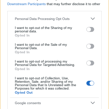
Downstream Participants
that may further disclose it to other
third parties.
Kecskeméten is szakirányú továbbképzésekkel erősít a
Gál Ferenc Egyetem
Please note that this website/app uses one or more Google
Personal Data Processing Opt Outs
services and may gather and store information including but
not limited to your visit or usage behaviour. You may click to
I want to opt-out of the Sharing of my
personal data.
grant or deny consent to Google and its third-party tags to
Opted In
use your data for below specified purposes in below Google
consent section.
I want to opt-out of the Sale of my
Országos hírek
Personal Data.
Opted In
I want to opt-out of processing my
Personal Data for Targeted Advertising.
Opted In
I want to opt-out of Collection, Use,
Retention, Sale, and/or Sharing of my
A lakosságra is fontos szerep hárul a szúnyoginvázió
Personal Data that Is Unrelated with the
Purposes for which it was collected.
elkerülésében
Opted Out
Google consents