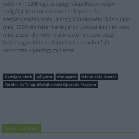
több mint 2200 egészségügyi alapellátást nyújtó
szolgálat, közel 60 ezer ember képzése és
bértámogatása valósult meg, 800 kilométer közút újult
meg, 1500 kilométer kerékpáros útvonal épült és több
mint 2 ezer kilométer vízelvezető rendszer teszi
biztonságosabbá a települések üzemeltetését -
ismertette a pénzügyminiszter.
Országos hírek
pályázat
támogatás
településfejlesztés
Terület- és Településfejlesztési Operatív Program
AJÁNLJUK MÉG