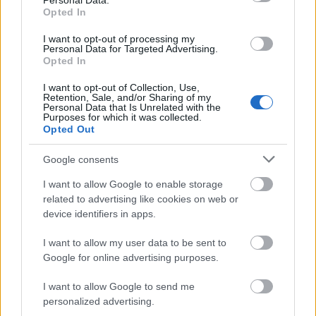
Personal Data.
Opted In
Bicske
vízvezeték
ivóvízhálózat
közműfejlesztés
Látlelet a hazai víziközművekről? Egyetlen, fél
I want to opt-out of processing my
Personal Data for Targeted Advertising.
évszázados vezetéken múlt Bicske vízellátása
Opted In
A Fejér megyei település nemcsak egy elöregedett, stratégiai
I want to opt-out of Collection, Use,
jelentőségű ivóvíz-fővezetéket cserél le.
Retention, Sale, and/or Sharing of my
Personal Data that Is Unrelated with the
Purposes for which it was collected.
Épített öröksége megújításával is készül
Opted Out
Mohács a csata ötszázadik
évfordulójára
Google consents
I want to allow Google to enable storage
related to advertising like cookies on web or
A tengerfenék alatt négy óriáskábellel
kötik össze Spanyolország és
device identifiers in apps.
Franciaország villamosenergia-
hálózatát
I want to allow my user data to be sent to
Google for online advertising purposes.
Még több zöld, még több virág és új
I want to allow Google to send me
játszótér Debrecen egyik legfontosabb
personalized advertising.
terén