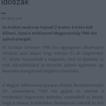
időszak
mti
2017.03.25. 12:28
Az órákat vasárnap hajnali 2 órakor 3 órára kell
állítani. Ezzel a módszerrel Magyarország 1980 óta
spórol energiát.
Az Európai Unióban 1996 óta egységesen alkalmazott
módszer azon alapul, hogy március 21. és szeptember
21. között hosszabbak a nappalok, mint az éjszakák, az
órák előreállításával az ébrenlét jobban egybeesik, így
kevesebb energiát kell világításra használni.
A Magyar Villamosenergia-ipari Átviteli Rendszerirányító
Zrt. szakemberei 1949 óta gyűjtik és elemzik a
mindenkori fogyasztási adatokat, amelyekből az látszik,
hogy a tavaszi óraállításkor látványosan változik az esti