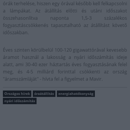
órák terhelése, hiszen egy órával később kell felkapcsolni
a lámpákat. Az átállítás előtti és utáni időszakot
összehasonlítva naponta 1,5-3 százalékos
fogyasztáscsökkenés tapasztalható az átállítást követő
időszakban.
Éves szinten körülbelül 100-120 gigawattórával kevesebb
áramot használ a lakosság a nyári időszámítás ideje
alatt, ami 30-40 ezer háztartás éves fogyasztásának felel
meg, és 4-5 milliárd forinttal csökkenti az ország
"áramszámláját" - hívta fel a figyelmet a Mavir.
Országos hírek
óraátállítás
energiahatékonyság
nyári időszámítás