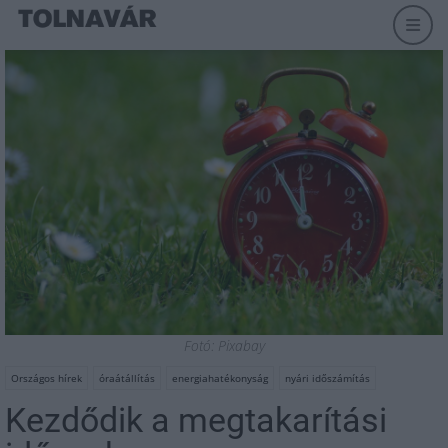
Fotó: Pixabay
Országos hírek
óraátállítás
energiahatékonyság
nyári időszámítás
Kezdődik a megtakarítási