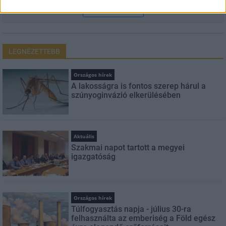
FELIRATKOZÁS
LEGNÉZETTEBB
Országos hírek
A lakosságra is fontos szerep hárul a
szúnyoginvázió elkerülésében
Aktuális
Szakmai napot tartott a megyei
igazgatóság
Országos hírek
Túlfogyasztás napja - július 30-ra
felhasználta az emberiség a Föld egész