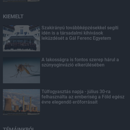
KIEMELT
Szakirányú továbbképzésekkel segíti
idén is a társadalmi kihívások
leküzdését a Gál Ferenc Egyetem
A lakosságra is fontos szerep hárul a
szúnyoginvázió elkerülésében
Túlfogyasztás napja - július 30-ra
felhasználta az emberiség a Föld egész
évre elegendő erőforrásait
TÉMÁINKBÓL