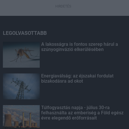
HIRDETÉS
LEGOLVASOTTABB
A lakosságra is fontos szerep hárul a
szúnyoginvázió elkerülésében
Energiaválság: az éjszakai fordulat
bizakodásra ad okot
Túlfogyasztás napja - július 30-ra
felhasználta az emberiség a Föld egész
évre elegendő erőforrásait