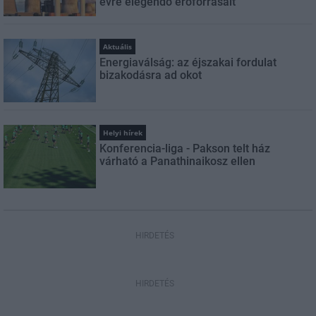
évre elegendő erőforrásait
Aktuális
Energiaválság: az éjszakai fordulat
bizakodásra ad okot
Helyi hírek
Konferencia-liga - Pakson telt ház
várható a Panathinaikosz ellen
HIRDETÉS
HIRDETÉS