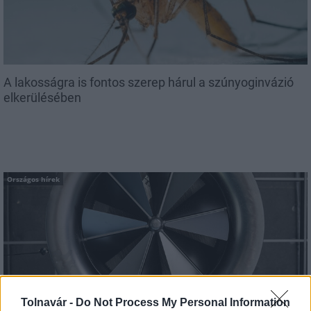
A lakosságra is fontos szerep hárul a szúnyoginvázió
elkerülésében
Országos hírek
Itt az ÉVOSZ megoldása a hőhullámok és az
Tolnavár -
Do Not Process My Personal Information
energiakrízis kezelésére