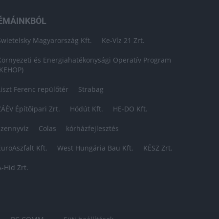
ÉMÁINKBÓL
Swietelsky Magyarország Kft.
Ke-Víz 21 Zrt.
Környezeti és Energiahatékonysági Operatív Program
(KEHOP)
Liszt Ferenc repülőtér
Strabag
ZÁÉV Építőipari Zrt.
Hódút Kft.
HE-DO Kft.
szennyvíz
Colas
kórházfejlesztés
EuroAszfalt Kft.
West Hungária Bau Kft.
KÉSZ Zrt.
A-Híd Zrt.