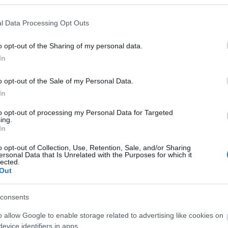
l Data Processing Opt Outs
o opt-out of the Sharing of my personal data.
In
O
o opt-out of the Sale of my Personal Data.
Március 25-én kezdődik a nyári időszámítás. Vasárnap
In
hajnali 2 órakor kell 3 órára átállítanunk az óráinkat. Az
t
óraátállítással energiát és pénzt spórolunk – áll a Mavir
to opt-out of processing my Personal Data for Targeted
Zrt. közleményében.
ing.
In
O
K
o opt-out of Collection, Use, Retention, Sale, and/or Sharing
ersonal Data that Is Unrelated with the Purposes for which it
e
lected.
K
Out
j
f
consents
o allow Google to enable storage related to advertising like cookies on
O
evice identifiers in apps.