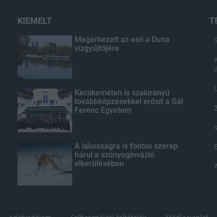
KIEMELT
T
Megérkezett az eső a Duna
vízgyűjtőjére
Kecskeméten is szakirányú
továbbképzésekkel erősít a Gál
Ferenc Egyetem
A lakosságra is fontos szerep
hárul a szúnyoginvázió
elkerülésében