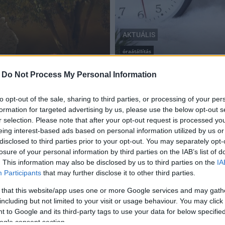
AKTUÁLIS
óraátállítás
Vasárnap kezdődik a nyár
-
Do Not Process My Personal Information
2019.03.30
to opt-out of the sale, sharing to third parties, or processing of your per
formation for targeted advertising by us, please use the below opt-out s
r selection. Please note that after your opt-out request is processed y
eing interest-based ads based on personal information utilized by us or
Vasárnap hajnalban át kell állítani az óráinkat
disclosed to third parties prior to your opt-out. You may separately opt-
losure of your personal information by third parties on the IAB’s list of
2018.03.24
. This information may also be disclosed by us to third parties on the
IA
Participants
that may further disclose it to other third parties.
Aktuális
 that this website/app uses one or more Google services and may gath
including but not limited to your visit or usage behaviour. You may click 
 to Google and its third-party tags to use your data for below specifi
ogle consent section.