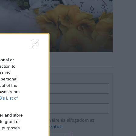
i időszámítás
sonal or
HÍRLEVÉL
ection to
ou may
 personal
Név
out of the
 downstream
B’s List of
E-mail cím
er and store
Feliratkozom a hírlevélre és elfogadom az
to grant or
adatvédelmi szabályzatot!
ed purposes