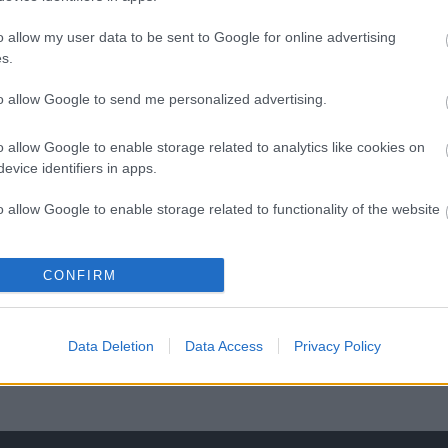
A
s
o allow my user data to be sent to Google for online advertising
F
s.
á
s
to allow Google to send me personalized advertising.
o allow Google to enable storage related to analytics like cookies on
evice identifiers in apps.
o allow Google to enable storage related to functionality of the website
o allow Google to enable storage related to personalization.
CONFIRM
o allow Google to enable storage related to security, including
cation functionality and fraud prevention, and other user protection.
Data Deletion
Data Access
Privacy Policy