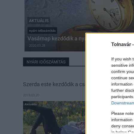
AKTUÁLIS
nyári időszámítás
Vasárnap kezdődik a nyári időszámítás
Tolnavár 
2020.03.28
If you wish 
NYÁRI IDŐSZÁMÍTÁS
sensitive in
confirm you
continue se
Szerda este kezdődik a csillagászati tavasz
information 
further disc
2019.03.20
participants
Downstream 
Aktuális
Please note
information 
deny consent
in below Go