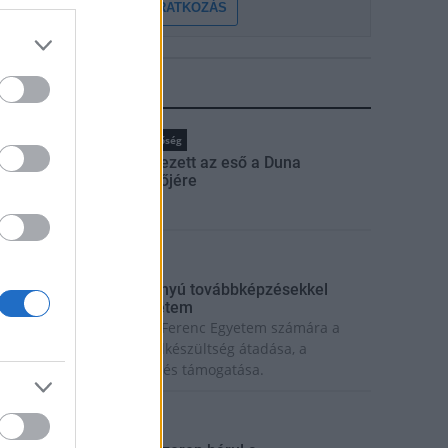
FELIRATKOZÁS
LEGFRISSEBB
rszágos hírek
Duna
hőség
Megérkezett az eső a Duna
vízgyűjtőjére
rszágos hírek
ecskeméten is szakirányú továbbképzésekkel
rősít a Gál Ferenc Egyetem
iemelt fontosságú a Gál Ferenc Egyetem számára a
övőbe mutató szakmai felkészültség átadása, a
olyamatos szakmai fejlődés támogatása.
rszágos hírek