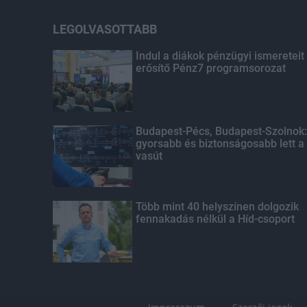
LEGOLVASOTTABB
Indul a diákok pénzügyi ismereteit
erősítő Pénz7 programsorozat
Budapest-Pécs, Budapest-Szolnok:
gyorsabb és biztonságosabb lett a
vasút
Több mint 40 helyszínen dolgozik
fennakadás nélkül a Híd-csoport