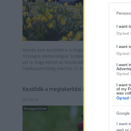
Persona
I want t
Opted 
I want t
Szerda este kezdődik a csillagászati tavasz - közölte az
Opted 
Országos Meteorológiai Szolgálat honlapján, kiemelve
azt is, hogy ebben az évszázadban már nem lesz többe
I want 
napéjegyenlőség március 21-én.
Advertis
Opted 
I want t
Kezdődik a megtakarítási időszak
of my P
was col
Opted 
2017.03.25
Országos hírek
Google 
I want t
web or d