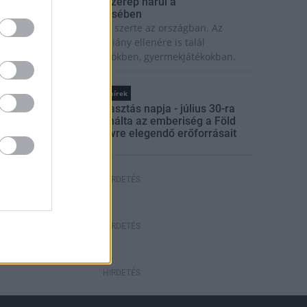
 lakosságra is fontos szerep hárul a
zúnyoginvázió elkerülésében
olytatódik a szúnyogírtás szerte az országban. Az
zsiai tigrisszúnyog a vízhiány ellenére is talál
zaporodási helyet a vödrökben, gyermekjátékokban.
Országos hírek
Túlfogyasztás napja - július 30-ra
felhasználta az emberiség a Föld
egész évre elegendő erőforrásait
HIRDETÉS
HIRDETÉS
HIRDETÉS