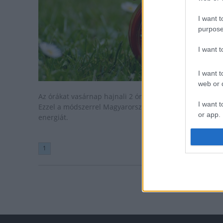
I want t
purpose
I want 
I want t
web or d
Az órákat vasárnap hajnali 2 órakor 3 órára kell állítani.
I want t
Ezzel a módszerrel Magyarország 1980 óta spórol
or app.
energiát.
I want t
1
I want t
authenti