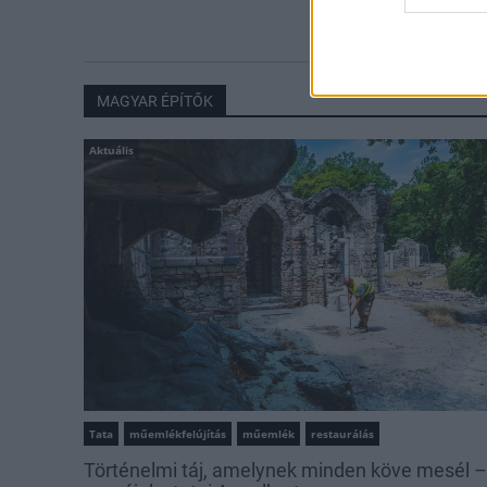
MAGYAR ÉPÍTŐK
Aktuális
Tata
műemlékfelújítás
műemlék
restaurálás
Történelmi táj, amelynek minden köve mesél –