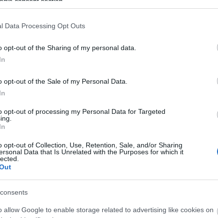
t feletti pontszámot. A verseny szakmai védnökeinek
ogle consent section.
ében azonban minden főkategóriában csak a borok
pján végül 7 nagyarany-, 140 arany-, 94 ezüstérem, 6
l Data Processing Opt Outs
 19 különdíj született - áll a közleményben.
o opt-out of the Sharing of my personal data.
rszági Rueda borvidéken működő Bodegas Castelo de
In
ában a Mikóczi Pincészet 2019-es Szekszárdi
ig a Pannonhalmi Főapátság 2017-es Infusio cuvée-
o opt-out of the Sale of my Personal Data.
In
ri Szőlőbirtok Pannon Imperial Extra Dry tételének
to opt-out of processing my Personal Data for Targeted
ce pedig 2018-as Jégborával a természetes édes borok,
ing.
In
borok Champion díját is kiérdemelte.
o opt-out of Collection, Use, Retention, Sale, and/or Sharing
szintén az Evinor-Simkó Pince kapta meg, a
ersonal Data that Is Unrelated with the Purposes for which it
lected.
yai Péternek (Garamvári Szőlőbirtok), a VinAgora
Out
ári Pincészetnek ítélte a zsűri.
versenyek Világszövetségének különdíja) nyertesei a
consents
fehérbora, a szekszárdi Mészáros Borház 2017-es
o allow Google to enable storage related to advertising like cookies on
ce 2019-es Balatoni Kékfrankos rozéja lettek.