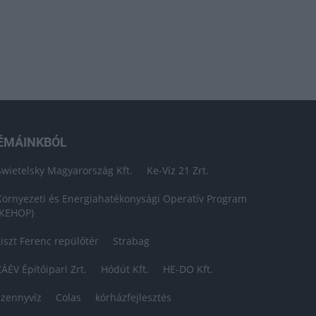
ÉMÁINKBÓL
Swietelsky Magyarország Kft.
Ke-Víz 21 Zrt.
Környezeti és Energiahatékonysági Operatív Program
(KEHOP)
Liszt Ferenc repülőtér
Strabag
ZÁÉV Építőipari Zrt.
Hódút Kft.
HE-DO Kft.
szennyvíz
Colas
kórházfejlesztés