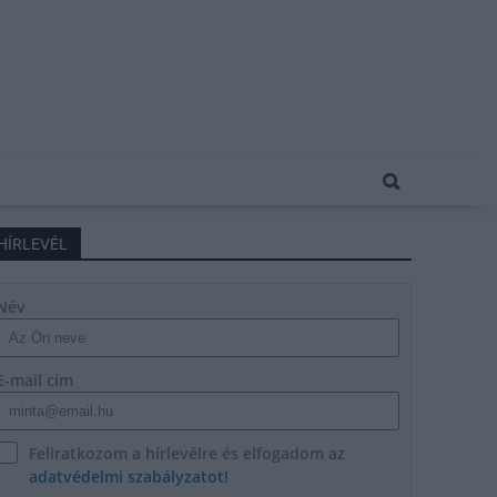
HÍRLEVÉL
Név
E-mail cím
Feliratkozom a hírlevélre és elfogadom az
adatvédelmi szabályzatot!