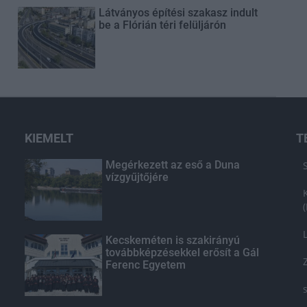
Látványos építési szakasz indult
be a Flórián téri felüljárón
KIEMELT
T
Megérkezett az eső a Duna
vízgyűjtőjére
Kecskeméten is szakirányú
továbbképzésekkel erősít a Gál
Ferenc Egyetem