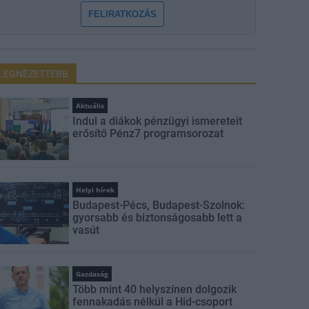
FELIRATKOZÁS
LEGNÉZETTEBB
Aktuális
Indul a diákok pénzügyi ismereteit
erősítő Pénz7 programsorozat
Helyi hírek
Budapest-Pécs, Budapest-Szolnok:
gyorsabb és biztonságosabb lett a
vasút
Gazdaság
Több mint 40 helyszínen dolgozik
fennakadás nélkül a Híd-csoport