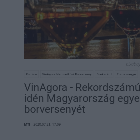
pixabay 
Kultúra
VinAgora Nemzetközi Borverseny
Szekszárd
Tolna megye
VinAgora - Rekordszámú
idén Magyarország egye
borversenyét
MTI
2020.07.21. 17:09