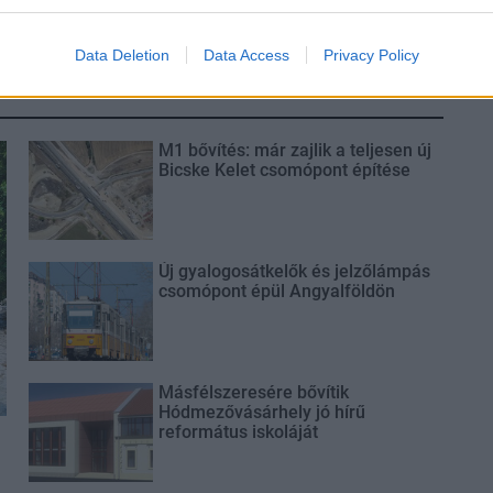
program
Data Deletion
Data Access
Privacy Policy
M1 bővítés: már zajlik a teljesen új
Bicske Kelet csomópont építése
Új gyalogosátkelők és jelzőlámpás
csomópont épül Angyalföldön
Másfélszeresére bővítik
Hódmezővásárhely jó hírű
református iskoláját