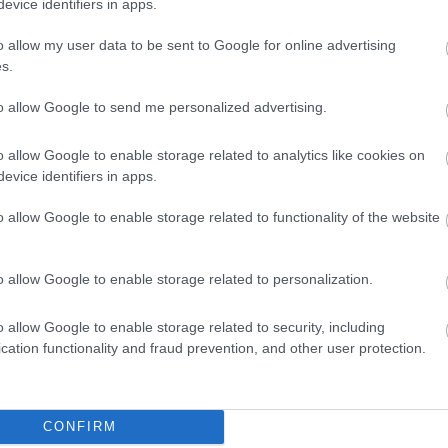
evice identifiers in apps.
lna megye
o allow my user data to be sent to Google for online advertising
s.
to allow Google to send me personalized advertising.
o allow Google to enable storage related to analytics like cookies on
evice identifiers in apps.
o allow Google to enable storage related to functionality of the website
Országos hírek
o allow Google to enable storage related to personalization.
o allow Google to enable storage related to security, including
cation functionality and fraud prevention, and other user protection.
ban épít ki
Újabb településekkel lépett
zlési hálózatot a
előre a tizennégy megyére
CONFIRM
kiterjedő állomásfelújítási