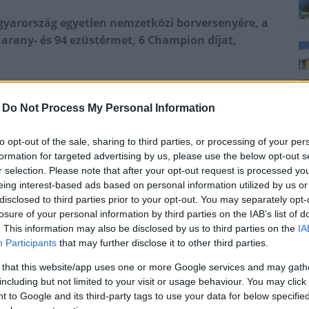
gyarország egyetlen nemzetközi borversenyére, a
 arany- és 94 ezüstérmet, 6 Champion díjat,
rseny-szervezői sorra mondták le rangos versenyeiket
, akik az év második felére halasztották
-
Do Not Process My Personal Information
inAgorát végül a járványügyi helyzet javulásának,
egítőkészségének köszönhetően július 3-5. között
to opt-out of the sale, sharing to third parties, or processing of your per
ők az MTI-hez hétfőn eljuttatott közleményükben.
formation for targeted advertising by us, please use the below opt-out s
r selection. Please note that after your opt-out request is processed y
lyzet miatt a megszokotthoz képest kicsit másként
eing interest-based ads based on personal information utilized by us or
tétben főleg a környező országokból érkeztek, de így is
disclosed to third parties prior to your opt-out. You may separately opt-
losure of your personal information by third parties on the IAB’s list of
lére vonatkozó nemzetközi szabályoknak. A szervezők a
. This information may also be disclosed by us to third parties on the
IA
 biztonságra, emiatt a megszokott délutáni
Participants
that may further disclose it to other third parties.
 that this website/app uses one or more Google services and may gath
ekordszámú nevezés érkezett: 775 minta összesen 15
including but not limited to your visit or usage behaviour. You may click 
gy a bíráló bizottságok a tételek csaknem 70
 to Google and its third-party tags to use your data for below specifi