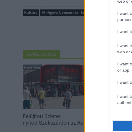
web or d
Kultúra
VinAgora Nemzetközi Borverseny
Szekszárd
To
I want t
purpose
I want 
I want t
web or d
AJÁNLJUK MÉG
I want t
Helyi hírek
Aktuális
or app.
I want t
I want t
authenti
Felújított üzletet
Tizenkét járás
nyitott Szekszárdon az Auchan
korszerű távkö
Tarr Kft.