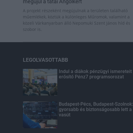
megújul a tatai Angolkert
A projekt részeként megújulnak a területen található
műemlékek, köztük a különleges Műromok, valamint a
közeli Várkanyarban álló Nepomuki Szent János híd és
szobor is.
LEGOLVASOTTABB
Indul a diákok pénzügyi ismereteit
erősítő Pénz7 programsorozat
Budapest-Pécs, Budapest-Szolnok:
gyorsabb és biztonságosabb lett a
vasút