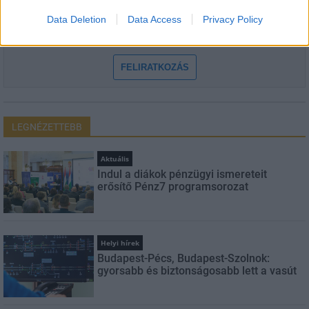
Data Deletion
Data Access
Privacy Policy
Feliratkozom a hírlevélre és elfogadom az
adatvédelmi
szabályzatot!
FELIRATKOZÁS
LEGNÉZETTEBB
Aktuális
Indul a diákok pénzügyi ismereteit
erősítő Pénz7 programsorozat
Helyi hírek
Budapest-Pécs, Budapest-Szolnok:
gyorsabb és biztonságosabb lett a vasút