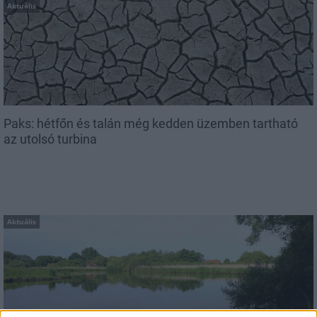
Aktuális
Paks: hétfőn és talán még kedden üzemben tartható
az utolsó turbina
Aktuális