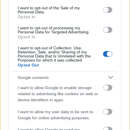
use your data for below specified purposes in below Google
consent section.
I want to opt-out of the Sale of my
Personal Data.
Opted In
Belváros-Lipótváros
játszótér
I want to opt-out of processing my
Város-Teampannon Kereskedelmi és Szolgáltató Kft.
parkfelújítás
Personal Data for Targeted Advertising.
Opted In
Újragondolják Lipótváros rejtett, zöld parkját
Indulhat a Honvéd tér megújításának tervezése, ahol a
I want to opt-out of Collection, Use,
Retention, Sale, and/or Sharing of my
klímatudatos gondolkodás és a helyi identitás erősítése kerül a
Personal Data that Is Unrelated with the
középpontba.
Purposes for which it was collected.
Opted Out
Történelmi táj, amelynek minden köve
Google consents
mesél – megújul a tatai Angolkert
I want to allow Google to enable storage
related to advertising like cookies on web or
device identifiers in apps.
M1 bővítés: már zajlik a teljesen új
Bicske Kelet csomópont építése
I want to allow my user data to be sent to
Google for online advertising purposes.
I want to allow Google to send me