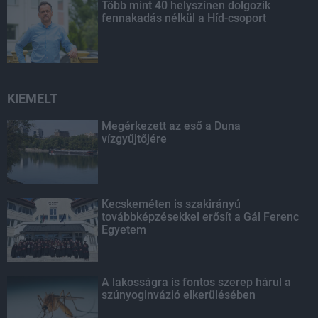
Több mint 40 helyszínen dolgozik
fennakadás nélkül a Híd-csoport
KIEMELT
Megérkezett az eső a Duna
vízgyűjtőjére
Kecskeméten is szakirányú
továbbképzésekkel erősít a Gál Ferenc
Egyetem
A lakosságra is fontos szerep hárul a
szúnyoginvázió elkerülésében