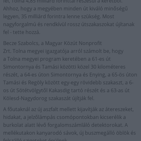
fel, Tolna 4,85 milliárd forinttal részesül a keretből.
Ahhoz, hogy a megyében minden út kiváló minőségű
legyen, 35 milliárd forintra lenne szükség. Most
nagyforgalmú és rendkívül rossz útszakaszokat újítanak
fel - tette hozzá.
Becze Szabolcs, a Magyar Közút Nonprofit
Zrt. Tolna megyei igazgatója arról számolt be, hogy
a Tolna megyei program keretében a 61-es út
Simontornya és Tamási közötti közel 30 kilométeres
részét, a 64-es úton Simontornya és Enying, a 65-ös úton
Tamási és Regöly között egy-egy rövidebb szakaszt, a 6-
os út Sötétvölgytől Kakasdig tartó részét és a 63-as út
Kölesd-Nagydorog szakaszát újítják fel.
A főutaknál az új aszfalt mellett kijavítják az átereszeket,
hidakat, a jelzőlámpás csomópontokban kicserélik a
burkolat alatt lévő forgalomszámláló detektorokat. A
mellékutakon kanyarodó sávok, új buszmegálló öblök és
felszálló szigeteket épülnek.