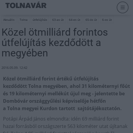
Aktuális
Tolna
útfelújítás
63-as út
64-es út
65-ös út
6-os út
Közel ötmilliárd forintos
útfelújítás kezdődött a
megyében
2016.05.09. 12:42
Közel ötmilliárd forint értékű útfelújítás
kezdődött Tolna megyében, ahol 31 kilométernyi főút
és 19 kilométernyi mellékút újul meg - jelentette be
Dombóvár országgyűlési képviselője hétfőn
a Tolna megyei Kurdon tartott sajtótájékoztatón.
Potápi Árpád János elmondta: idén 69 milliárd forint
hazai forrásból országszerte 563 kilométer utat újítanak