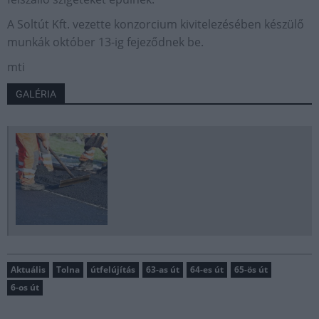
A Soltút Kft. vezette konzorcium kivitelezésében készülő
munkák október 13-ig fejeződnek be.
mti
GALÉRIA
Aktuális
Tolna
útfelújítás
63-as út
64-es út
65-ös út
6-os út