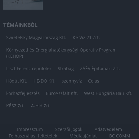
TÉMÁINKBÓL
Swietelsky Magyarország Kft.
Ke-Víz 21 Zrt.
Környezeti és Energiahatékonysági Operatív Program
(KEHOP)
Liszt Ferenc repülőtér
Strabag
ZÁÉV Építőipari Zrt.
Hódút Kft.
HE-DO Kft.
szennyvíz
Colas
kórházfejlesztés
EuroAszfalt Kft.
West Hungária Bau Kft.
KÉSZ Zrt.
A-Híd Zrt.
Impresszum
Szerzői jogok
Adatvédelem
Felhasználási feltételek
Médiaajánlat
BC COMM