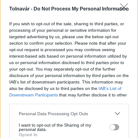
Tolnavár -
Do Not Process My Personal Information
Az atomerőmű egyetlen hatása a környezetre, hogy a
Duna vizét némileg felmelegíti
If you wish to opt-out of the sale, sharing to third parties, or
processing of your personal or sensitive information for
targeted advertising by us, please use the below opt-out
section to confirm your selection. Please note that after your
opt-out request is processed you may continue seeing
interest-based ads based on personal information utilized by
us or personal information disclosed to third parties prior to
MAGYAR ÉPÍTŐK
your opt-out. You may separately opt-out of the further
disclosure of your personal information by third parties on the
Mi épül?
IAB’s list of downstream participants. This information may
also be disclosed by us to third parties on the
IAB’s List of
Downstream Participants
that may further disclose it to other
third parties.
Please note that this website/app uses one or more Google
Personal Data Processing Opt Outs
services and may gather and store information including but
not limited to your visit or usage behaviour. You may click to
I want to opt-out of the Sharing of my
personal data.
grant or deny consent to Google and its third-party tags to
Opted In