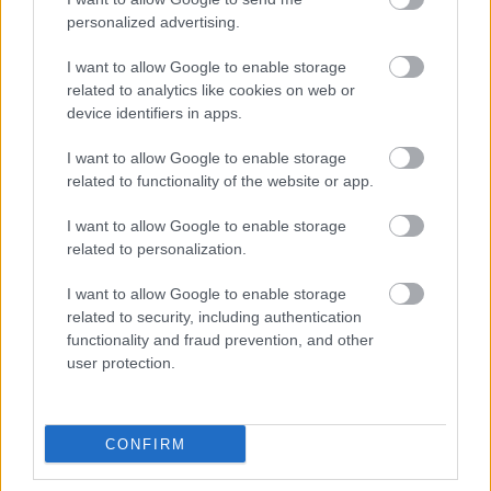
personalized advertising.
Új gyalogosátkelők és jelzőlámpás
csomópont épül Angyalföldön
I want to allow Google to enable storage
related to analytics like cookies on web or
device identifiers in apps.
Másfélszeresére bővítik
I want to allow Google to enable storage
Hódmezővásárhely jó hírű református
related to functionality of the website or app.
iskoláját
I want to allow Google to enable storage
related to personalization.
I want to allow Google to enable storage
related to security, including authentication
HÍRLEVÉL
functionality and fraud prevention, and other
user protection.
Név
CONFIRM
E-mail cím