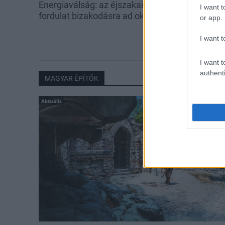
Energiaválság: az éjszakai
Paks: hétfőn 
I want t
fordulat bizakodásra ad okot
kedden üzemb
or app.
utolsó turbina
I want t
I want t
authenti
MAGYAR ÉPÍTŐK
Aktuális