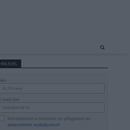
HÍRLEVÉL
Név
E-mail cím
Feliratkozom a hírlevélre és elfogadom az
adatvédelmi szabályzatot!