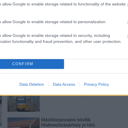
és talán még
Az atomerőmű egyetlen
o allow Google to enable storage related to functionality of the website
en tartható az
hatása a környezetre, hogy a
Duna vizét némileg felmelegíti
o allow Google to enable storage related to personalization.
o allow Google to enable storage related to security, including
cation functionality and fraud prevention, and other user protection.
M1 bővítés: már zajlik a teljesen új
Bicske Kelet csomópont építése
CONFIRM
Data Deletion
Data Access
Privacy Policy
Új gyalogosátkelők és jelzőlámpás
csomópont épül Angyalföldön
Másfélszeresére bővítik
Hódmezővásárhely jó hírű