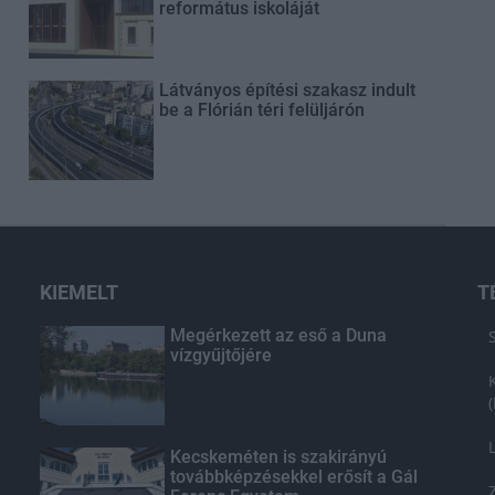
református iskoláját
Látványos építési szakasz indult
be a Flórián téri felüljárón
KIEMELT
T
Megérkezett az eső a Duna
vízgyűjtőjére
Kecskeméten is szakirányú
továbbképzésekkel erősít a Gál