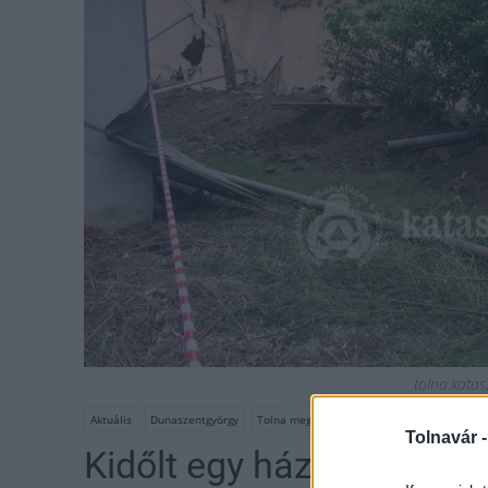
tolna.kata
Aktuális
Dunaszentgyörgy
Tolna megye
vályogház
Tolnavár 
Kidőlt egy ház fala Dun