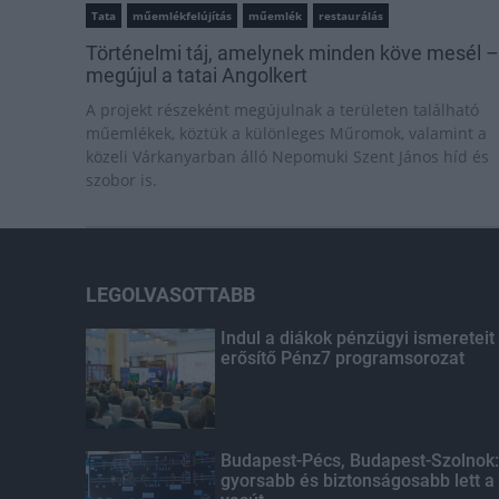
Tata
műemlékfelújítás
műemlék
restaurálás
Történelmi táj, amelynek minden köve mesél –
megújul a tatai Angolkert
A projekt részeként megújulnak a területen található
műemlékek, köztük a különleges Műromok, valamint a
közeli Várkanyarban álló Nepomuki Szent János híd és
szobor is.
LEGOLVASOTTABB
Indul a diákok pénzügyi ismereteit
erősítő Pénz7 programsorozat
Budapest-Pécs, Budapest-Szolnok:
gyorsabb és biztonságosabb lett a