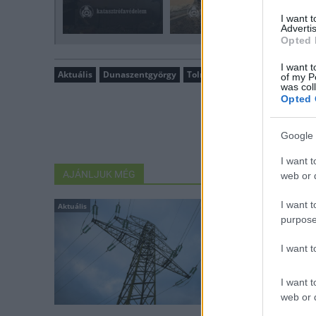
I want 
Advertis
Opted 
I want t
Aktuális
Dunaszentgyörgy
Tolna megye
vályogház
of my P
was col
Opted 
Google 
I want t
AJÁNLJUK MÉG
web or d
I want t
Aktuális
Aktuális
purpose
I want 
I want t
web or d