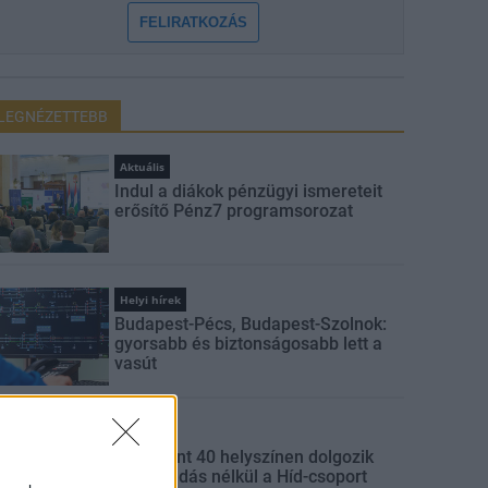
FELIRATKOZÁS
LEGNÉZETTEBB
Aktuális
Indul a diákok pénzügyi ismereteit
erősítő Pénz7 programsorozat
Helyi hírek
Budapest-Pécs, Budapest-Szolnok:
gyorsabb és biztonságosabb lett a
vasút
Gazdaság
Több mint 40 helyszínen dolgozik
fennakadás nélkül a Híd-csoport