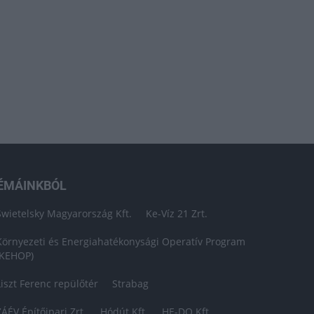
ÉMÁINKBÓL
Swietelsky Magyarország Kft.
Ke-Víz 21 Zrt.
Környezeti és Energiahatékonysági Operatív Program
(KEHOP)
Liszt Ferenc repülőtér
Strabag
ZÁÉV Építőipari Zrt.
Hódút Kft.
HE-DO Kft.