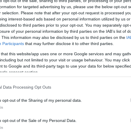
to opt-out of the sale, sharing to third parties, or processing of your per
formation for targeted advertising by us, please use the below opt-out s
r selection. Please note that after your opt-out request is processed y
eing interest-based ads based on personal information utilized by us or
disclosed to third parties prior to your opt-out. You may separately opt-
losure of your personal information by third parties on the IAB’s list of
sű lakóház hosszanti falazata tegnap délután
. This information may also be disclosed by us to third parties on the
IA
Participants
that may further disclose it to other third parties.
 tűzoltók az épületet körbeszalagozták. Mivel a ház
 that this website/app uses one or more Google services and may gath
 kellett költöznie. Személyi sérülés az eset során nem
including but not limited to your visit or usage behaviour. You may click 
 to Google and its third-party tags to use your data for below specifi
ogle consent section.
l Data Processing Opt Outs
o opt-out of the Sharing of my personal data.
In
o opt-out of the Sale of my Personal Data.
In