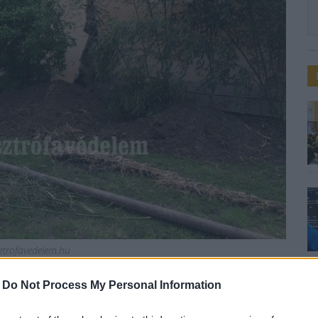
sztrofavedelem.hu
-
Do Not Process My Personal Information
aszentgyörgyön