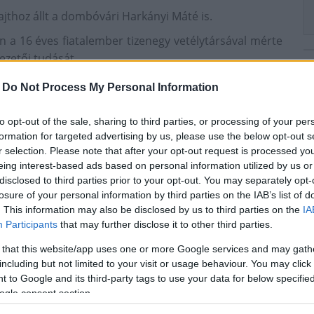
jthoz állt a dombóvári Harkányi Máté is.
n a 16 éves fiatalember tizenegy vetélytársával mérte
ezetői tudását.
ése után a fináléban a hatodik helyről startolt el és
-
Do Not Process My Personal Information
to opt-out of the sale, sharing to third parties, or processing of your per
formation for targeted advertising by us, please use the below opt-out s
r selection. Please note that after your opt-out request is processed y
eing interest-based ads based on personal information utilized by us or
disclosed to third parties prior to your opt-out. You may separately opt-
Magyar Ralikrossz Bajnokság
losure of your personal information by third parties on the IAB’s list of
. This information may also be disclosed by us to third parties on the
IA
Participants
that may further disclose it to other third parties.
 that this website/app uses one or more Google services and may gath
including but not limited to your visit or usage behaviour. You may click 
 to Google and its third-party tags to use your data for below specifi
ogle consent section.