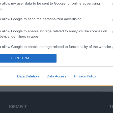
o allow my user data to be sent to Google for online advertising
Új gyalogosátkelők és jelzőlámpás
s.
csomópont épül Angyalföldön
to allow Google to send me personalized advertising.
o allow Google to enable storage related to analytics like cookies on
Másfélszeresére bővítik
evice identifiers in apps.
Hódmezővásárhely jó hírű
református iskoláját
o allow Google to enable storage related to functionality of the website
CONFIRM
Látványos építési szakasz indult
o allow Google to enable storage related to personalization.
be a Flórián téri felüljárón
o allow Google to enable storage related to security, including
Data Deletion
Data Access
Privacy Policy
cation functionality and fraud prevention, and other user protection.
KIEMELT
T