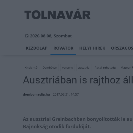
2026.08.08, Szombat
KEZDŐLAP
ROVATOK
HELYI HÍREK
ORSZÁGOS
Kitekintő
Dombóvár
verseny
ausztria
fiatal tehetség
Magyar R
Ausztriában is rajthoz ál
dombomedia.hu
2017.08.31. 14:57
Az ausztriai Greinbachban bonyolították le a
Bajnokság ötödik fordulóját.