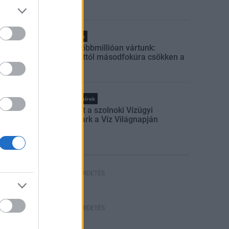
Helyi hírek
Amire többmillióan vártunk:
szombattól másodfokúra csökken a
riasztás
Országos hírek
Megnyílt a szolnoki Vízügyi
Emlékpark a Víz Világnapján
HIRDETÉS
HIRDETÉS