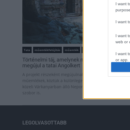
I want t
purpose
I want 
I want t
web or d
Tata
műemlékfelújítás
műemlék
restaurálás
I want t
Történelmi táj, amelynek minden köve mesél –
or app.
megújul a tatai Angolkert
I want t
A projekt részeként megújulnak a területen található
műemlékek, köztük a különleges Műromok, valamint a
I want t
közeli Várkanyarban álló Nepomuki Szent János híd és
authenti
szobor is.
LEGOLVASOTTABB