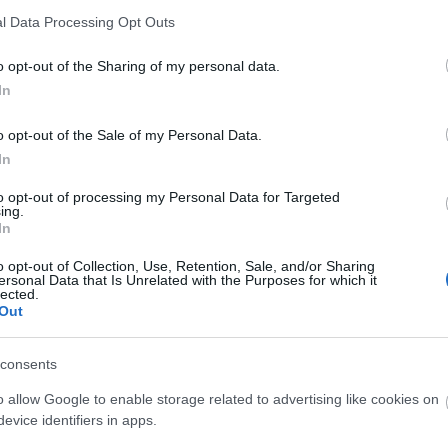
l Data Processing Opt Outs
o opt-out of the Sharing of my personal data.
In
o opt-out of the Sale of my Personal Data.
In
to opt-out of processing my Personal Data for Targeted
ing.
In
o opt-out of Collection, Use, Retention, Sale, and/or Sharing
ersonal Data that Is Unrelated with the Purposes for which it
lected.
Out
M1 bővítés: már zajlik a teljesen új
consents
Bicske Kelet csomópont építése
o allow Google to enable storage related to advertising like cookies on
evice identifiers in apps.