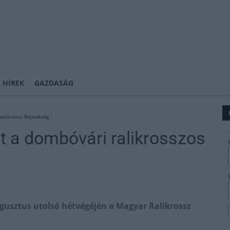
 HÍREK
GAZDASÁG
alikrossz Bajnokság
lt a dombóvári ralikrosszos
ugusztus utolsó hétvégéjén a Magyar Ralikrossz