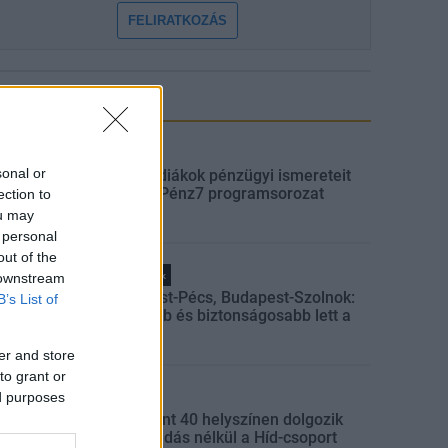
FELIRATKOZÁS
LEGNÉZETTEBB
Aktuális
sonal or
Indul a diákok pénzügyi ismereteit
erősítő Pénz7 programsorozat
ection to
ou may
 personal
out of the
Helyi hírek
 downstream
Budapest-Pécs, Budapest-Szolnok:
B’s List of
gyorsabb és biztonságosabb lett a
vasút
er and store
to grant or
ed purposes
Gazdaság
Több mint 40 helyszínen dolgozik
fennakadás nélkül a Híd-csoport