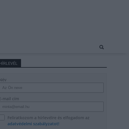
HÍRLEVÉL
Név
E-mail cím
Feliratkozom a hírlevélre és elfogadom az
adatvédelmi szabályzatot!