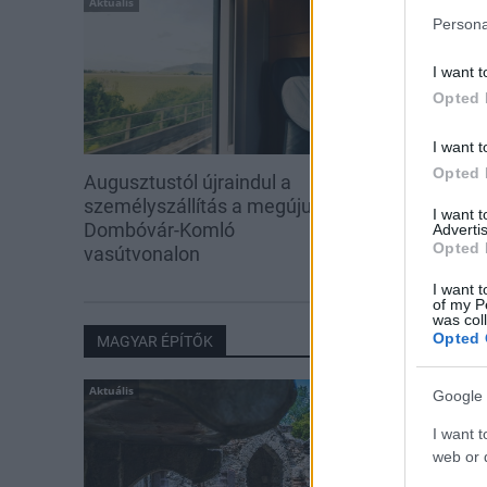
Aktuális
Persona
I want t
Opted 
I want t
Opted 
Augusztustól újraindul a
személyszállítás a megújuló
I want 
Dombóvár-Komló
Advertis
Opted 
vasútvonalon
I want t
of my P
was col
Opted 
MAGYAR ÉPÍTŐK
Aktuális
Google 
I want t
web or d