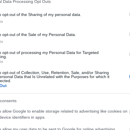
l Data Processing Opt Outs
o opt-out of the Sharing of my personal data.
In
o opt-out of the Sale of my Personal Data.
In
to opt-out of processing my Personal Data for Targeted
ing.
In
o opt-out of Collection, Use, Retention, Sale, and/or Sharing
ersonal Data that Is Unrelated with the Purposes for which it
lected.
Out
consents
o allow Google to enable storage related to advertising like cookies on
omerőmű Zrt.
evice identifiers in apps.
o allow my user data to be sent to Google for online advertising