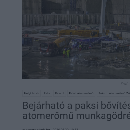
Fotó: 
Helyi hírek
Paks
Paks II
Paksi Atomerőmű
Paks II. Atomerőmű Zrt
Bejárható a paksi bővítés
atomerőmű munkagödr
magyarepitok.hu
2026.06.29. 10:13