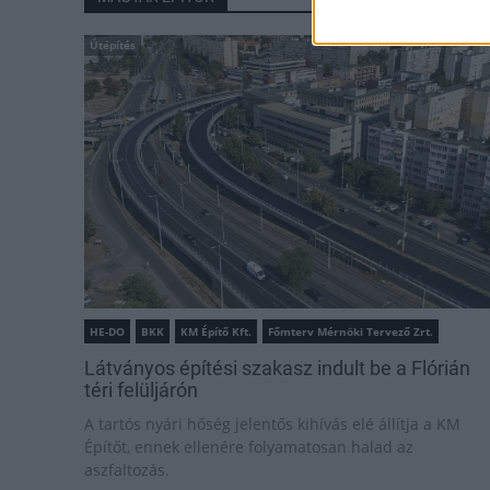
Útépítés
HE-DO
BKK
KM Építő Kft.
Főmterv Mérnöki Tervező Zrt.
Látványos építési szakasz indult be a Flórián
téri felüljárón
A tartós nyári hőség jelentős kihívás elé állítja a KM
Építőt, ennek ellenére folyamatosan halad az
aszfaltozás.