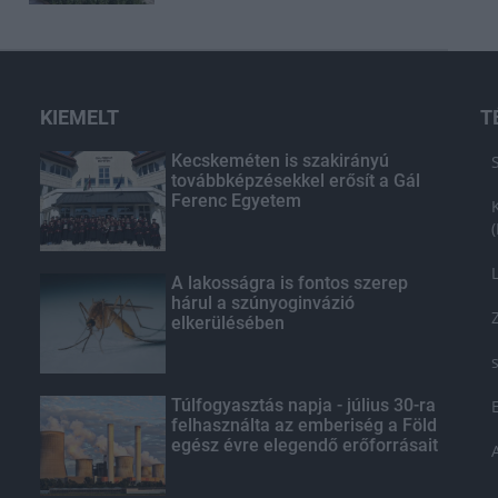
KIEMELT
T
Kecskeméten is szakirányú
továbbképzésekkel erősít a Gál
Ferenc Egyetem
A lakosságra is fontos szerep
hárul a szúnyoginvázió
elkerülésében
Túlfogyasztás napja - július 30-ra
felhasználta az emberiség a Föld
egész évre elegendő erőforrásait