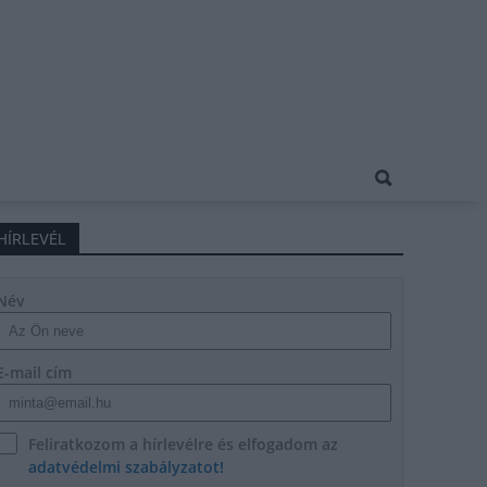
HÍRLEVÉL
Név
E-mail cím
Feliratkozom a hírlevélre és elfogadom az
adatvédelmi szabályzatot!