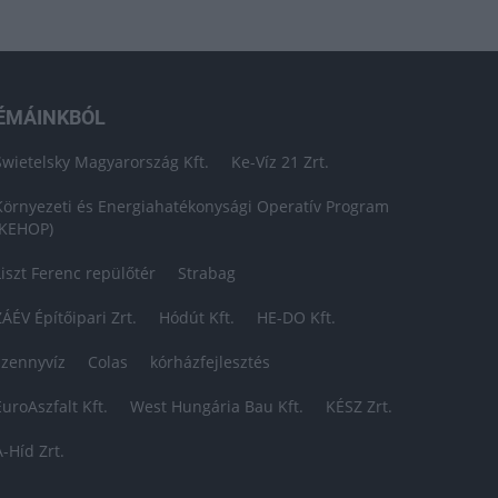
ÉMÁINKBÓL
Swietelsky Magyarország Kft.
Ke-Víz 21 Zrt.
Környezeti és Energiahatékonysági Operatív Program
(KEHOP)
Liszt Ferenc repülőtér
Strabag
ZÁÉV Építőipari Zrt.
Hódút Kft.
HE-DO Kft.
szennyvíz
Colas
kórházfejlesztés
EuroAszfalt Kft.
West Hungária Bau Kft.
KÉSZ Zrt.
A-Híd Zrt.