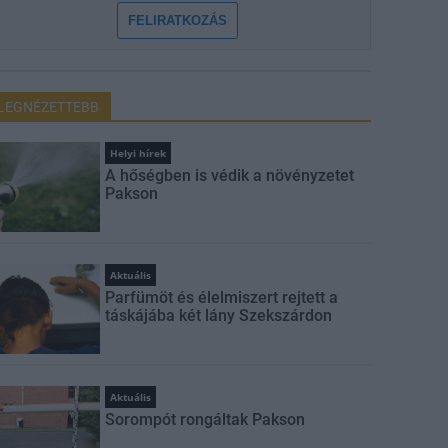
FELIRATKOZÁS
LEGNÉZETTEBB
Helyi hírek
A hőségben is védik a növényzetet
Pakson
Aktuális
Parfümöt és élelmiszert rejtett a
táskájába két lány Szekszárdon
Aktuális
Sorompót rongáltak Pakson