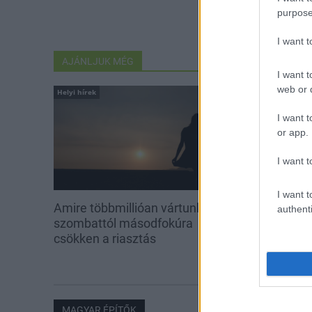
purpose
I want 
AJÁNLJUK MÉG
I want t
web or d
Helyi hírek
Helyi hírek
I want t
or app.
I want t
I want t
Amire többmillióan vártunk:
A hőségben is
authenti
szombattól másodfokúra
növényzetet 
csökken a riasztás
MAGYAR ÉPÍTŐK