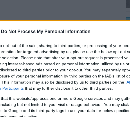
aplemez stabilitását biztosító, több ezer tonna
-
Do Not Process My Personal Information
g 23 méter. Ezek a legfőbb paraméterei az épülő
to opt-out of the sale, sharing to third parties, or processing of your per
készül az alaplemez, mixerek szállítják a betont,
formation for targeted advertising by us, please use the below opt-out s
r selection. Please note that after your opt-out request is processed y
eing interest-based ads based on personal information utilized by us or
 gigantikus fémháló. Többezer tonna betonacél kerül a
disclosed to third parties prior to your opt-out. You may separately opt-
építkezést? A videó segítségével most te is bejárhatod
losure of your personal information by third parties on the IAB’s list of
. This information may also be disclosed by us to third parties on the
IA
Participants
that may further disclose it to other third parties.
 that this website/app uses one or more Google services and may gath
including but not limited to your visit or usage behaviour. You may click 
 to Google and its third-party tags to use your data for below specifi
ogle consent section.