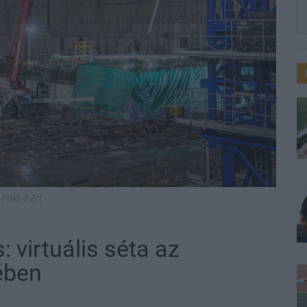
Paks II Zrt.
.
: virtuális séta az
ében