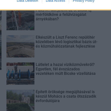
Data Deletion
Data Access
Privacy Policy
Paks II.: Mit jelent az 5. blokk új
mérföldköve a felülvizsgálat
árnyékában?
Elkészült a Liszt Ferenc repülőtér
közelében lévő logisztikai bázis út-
és közműhálózatának fejlesztése
Látlelet a hazai víziközművekről?
Egyetlen, fél évszázados
vezetéken múlt Bicske vízellátása
Épített öröksége megújításával is
készül Mohács a csata ötszázadik
évfordulójára