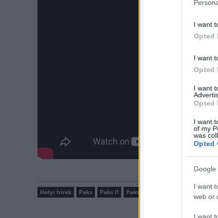
Persona
I want t
Opted 
I want t
Opted 
I want 
Advertis
Opted 
I want t
of my P
was col
Opted 
Google 
I want t
Helyi hírek
Paks
Paks II
Paksi Atomerőmű
Paks II. At
web or d
I want t