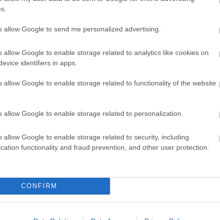
s.
to allow Google to send me personalized advertising.
o allow Google to enable storage related to analytics like cookies on
evice identifiers in apps.
Helyi hírek
o allow Google to enable storage related to functionality of the website
o allow Google to enable storage related to personalization.
o allow Google to enable storage related to security, including
 védik a
Idén is PajTáska, egy táskányi
cation functionality and fraud prevention, and other user protection.
Pakson
segítség a paksi
iskolakezdéshez
CONFIRM