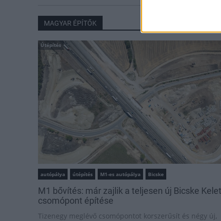
MAGYAR ÉPÍTŐK
Útépítés
autópálya
útépítés
M1-es autópálya
Bicske
M1 bővítés: már zajlik a teljesen új Bicske Kele
csomópont építése
Tizenegy meglévő csomópontot korszerűsít és négy új,