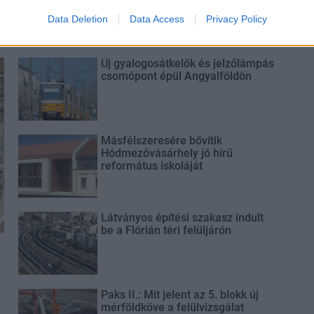
Data Deletion
Data Access
Privacy Policy
Új gyalogosátkelők és jelzőlámpás
csomópont épül Angyalföldön
Másfélszeresére bővítik
Hódmezővásárhely jó hírű
református iskoláját
Látványos építési szakasz indult
be a Flórián téri felüljárón
t
Paks II.: Mit jelent az 5. blokk új
mérföldköve a felülvizsgálat