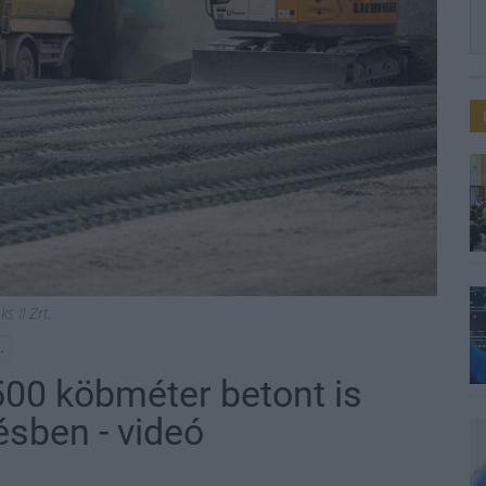
ks II Zrt.
.
500 köbméter betont is
ésben - videó