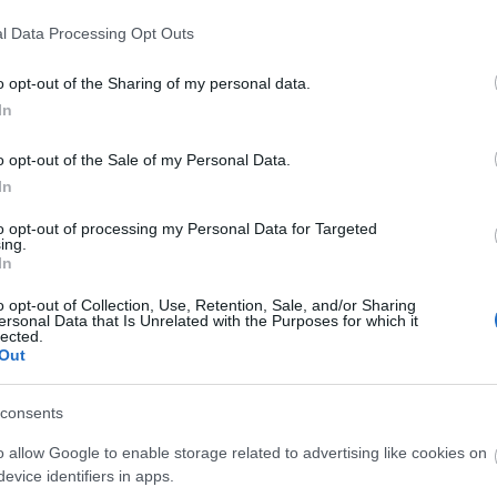
l Data Processing Opt Outs
o opt-out of the Sharing of my personal data.
In
o opt-out of the Sale of my Personal Data.
In
to opt-out of processing my Personal Data for Targeted
ing.
In
o opt-out of Collection, Use, Retention, Sale, and/or Sharing
ersonal Data that Is Unrelated with the Purposes for which it
lected.
Out
 beépítésére is sor kerül. Mivel ezt a tevékenységet
rdekében több betonpumpa is dolgozik párhuzamosan
consents
o allow Google to enable storage related to advertising like cookies on
evice identifiers in apps.
omerőmű Zrt.