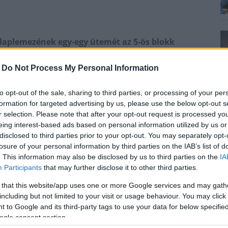
 alaplemezének egy-egy ütemét az 5-ös blokk
-
Do Not Process My Personal Information
ás: az 5-ös blokk munkagödrében halad az alaplemez
 nem egyszerre készül el. A feladat hatékony és
to opt-out of the sale, sharing to third parties, or processing of your per
b szekciókra osztották fel a területet és
formation for targeted advertising by us, please use the below opt-out s
r selection. Please note that after your opt-out request is processed y
yamatokat, melyek végén speciális betonnal öntik ki
eing interest-based ads based on personal information utilized by us or
disclosed to third parties prior to your opt-out. You may separately opt-
losure of your personal information by third parties on the IAB’s list of
. This information may also be disclosed by us to third parties on the
IA
Participants
that may further disclose it to other third parties.
 that this website/app uses one or more Google services and may gath
including but not limited to your visit or usage behaviour. You may click 
 to Google and its third-party tags to use your data for below specifi
ogle consent section.