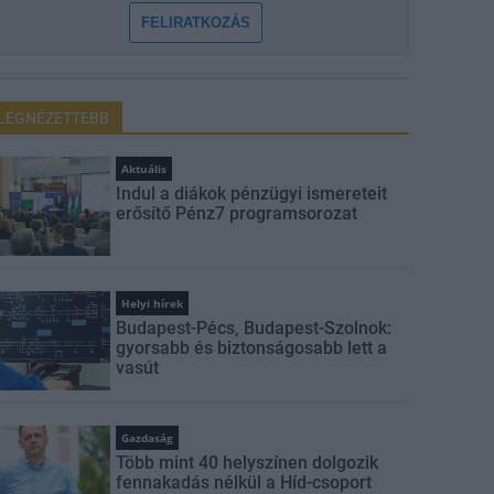
FELIRATKOZÁS
LEGNÉZETTEBB
Aktuális
Indul a diákok pénzügyi ismereteit
erősítő Pénz7 programsorozat
Helyi hírek
Budapest-Pécs, Budapest-Szolnok:
gyorsabb és biztonságosabb lett a
vasút
Gazdaság
Több mint 40 helyszínen dolgozik
fennakadás nélkül a Híd-csoport