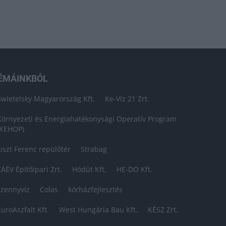
ÉMÁINKBÓL
Swietelsky Magyarország Kft.
Ke-Víz 21 Zrt.
Környezeti és Energiahatékonysági Operatív Program
(KEHOP)
Liszt Ferenc repülőtér
Strabag
ZÁÉV Építőipari Zrt.
Hódút Kft.
HE-DO Kft.
szennyvíz
Colas
kórházfejlesztés
EuroAszfalt Kft.
West Hungária Bau Kft.
KÉSZ Zrt.