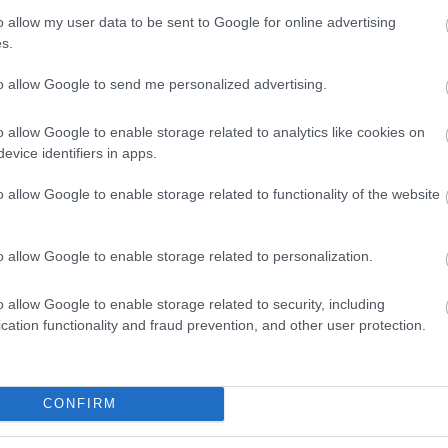
o allow my user data to be sent to Google for online advertising
s.
to allow Google to send me personalized advertising.
o allow Google to enable storage related to analytics like cookies on
evice identifiers in apps.
Helyi hírek
o allow Google to enable storage related to functionality of the website
o allow Google to enable storage related to personalization.
o allow Google to enable storage related to security, including
cation functionality and fraud prevention, and other user protection.
ióan vártunk:
A hőségben is védik a
ásodfokúra
növényzetet Pakson
sztás
CONFIRM