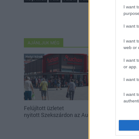
I want t
purpose
I want 
I want t
AJÁNLJUK MÉG
web or d
Helyi hírek
Helyi hírek
I want t
or app.
I want t
I want t
authenti
Felújított üzletet
Amire többmill
nyitott Szekszárdon az Auchan
szombattól m
csökken a ria