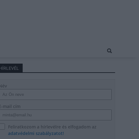
HÍRLEVÉL
Név
E-mail cím
Feliratkozom a hírlevélre és elfogadom az
adatvédelmi szabályzatot!