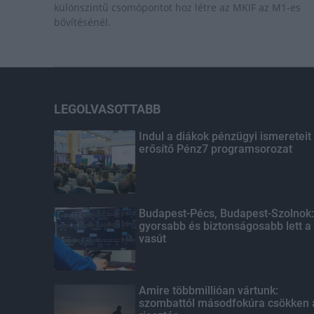
különszintű csomópontot hoz létre az MKIF az M1-es
bővítésénél.
LEGOLVASOTTABB
Indul a diákok pénzügyi ismereteit
erősítő Pénz7 programsorozat
Budapest-Pécs, Budapest-Szolnok:
gyorsabb és biztonságosabb lett a
vasút
Amire többmillióan vártunk:
szombattól másodfokúra csökken 