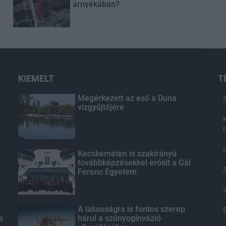
árnyékában?
KIEMELT
T
Megérkezett az eső a Duna
vízgyűjtőjére
Kecskeméten is szakirányú
továbbképzésekkel erősít a Gál
Ferenc Egyetem
A lakosságra is fontos szerep
a
hárul a szúnyoginvázió