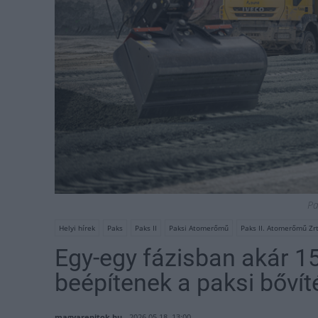
Pa
Helyi hírek
Paks
Paks II
Paksi Atomerőmű
Paks II. Atomerőmű Zrt
Egy-egy fázisban akár 1
beépítenek a paksi bővít
magyarepitok.hu
2026.05.18. 13:00