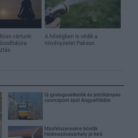
ióan vártunk:
A hőségben is védik a
ásodfokúra
növényzetet Pakson
sztás
Új gyalogosátkelők és jelzőlámpás
csomópont épül Angyalföldön
Másfélszeresére bővítik
Hódmezővásárhely jó hírű