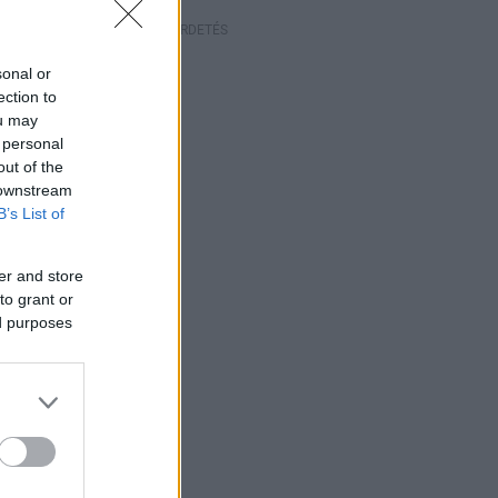
HIRDETÉS
sonal or
ection to
ou may
 personal
out of the
 downstream
B’s List of
er and store
to grant or
ed purposes