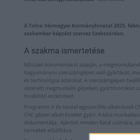
A Tolna Vármegyei Kormányhivatal 2025. febru
szakember képzést szervez Szekszárdon.
A szakma ismertetése
Műszaki dokumentáció alapján, a megmunkálandó
hagyományos szerszámgépen való gyártását, meg
és technológiai adatokat. A szerszámgépen beállít
vezérelt) megmunkáló gépeken, gyártósorokon s
továbbító eszközöket.
Programot ír és tesztel egyszerűbb alkatrészek
CNC gépen alkatrészeket gyárt. A kész munkadar
dokumentálja. Ajánlott minden fiatal számára, aki
termékek előállítása.