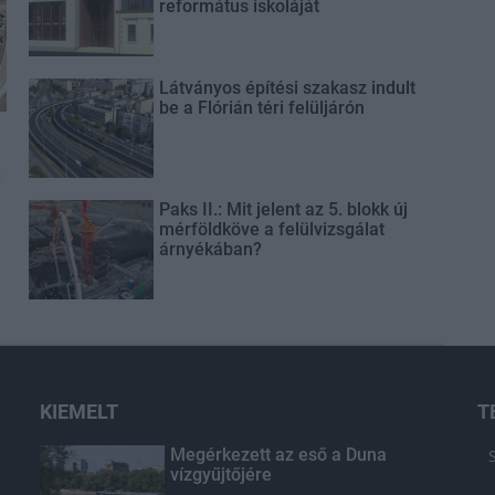
református iskoláját
Látványos építési szakasz indult
be a Flórián téri felüljárón
t
Paks II.: Mit jelent az 5. blokk új
mérföldköve a felülvizsgálat
árnyékában?
KIEMELT
T
Megérkezett az eső a Duna
vízgyűjtőjére