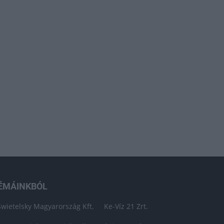
ÉMÁINKBÓL
Swietelsky Magyarország Kft.
Ke-Víz 21 Zrt.