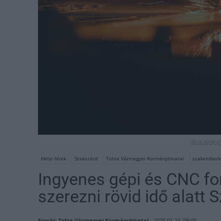
Illusztrác
Helyi hírek
Szekszárd
Tolna Vármegyei Kormányhivatal
szakemberk
Ingyenes gépi és CNC fo
szerezni rövid idő alatt
Forrás: Tolna Vármegyei Kormányhivatal
2025.01.24. 09:00