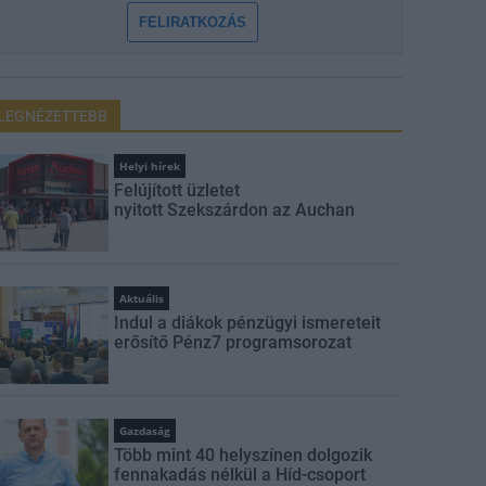
FELIRATKOZÁS
LEGNÉZETTEBB
Helyi hírek
Felújított üzletet
nyitott Szekszárdon az Auchan
Aktuális
Indul a diákok pénzügyi ismereteit
erősítő Pénz7 programsorozat
Gazdaság
Több mint 40 helyszínen dolgozik
fennakadás nélkül a Híd-csoport