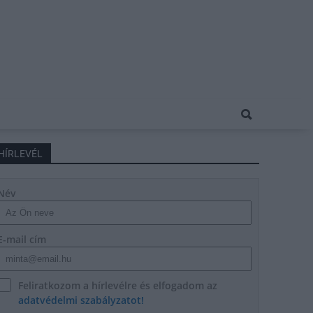
HÍRLEVÉL
Név
E-mail cím
Feliratkozom a hírlevélre és elfogadom az
adatvédelmi szabályzatot!