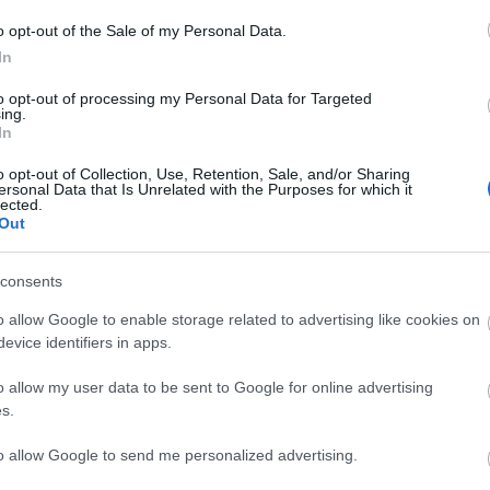
ollégium, Szekszárd
o opt-out of the Sale of my Personal Data.
In
tatási osztályain:
to opt-out of processing my Personal Data for Targeted
ing.
In
o opt-out of Collection, Use, Retention, Sale, and/or Sharing
ersonal Data that Is Unrelated with the Purposes for which it
lected.
Out
consents
o allow Google to enable storage related to advertising like cookies on
evice identifiers in apps.
o allow my user data to be sent to Google for online advertising
s.
to allow Google to send me personalized advertising.