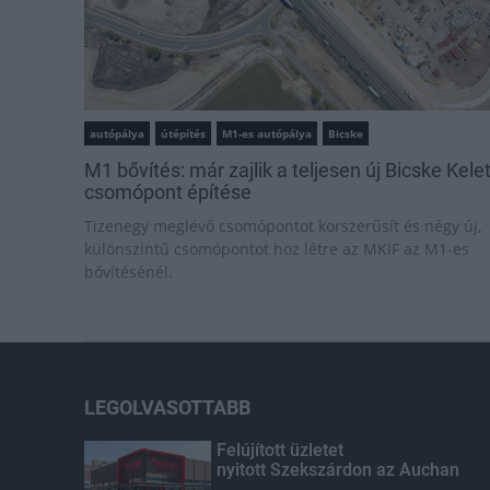
autópálya
útépítés
M1-es autópálya
Bicske
M1 bővítés: már zajlik a teljesen új Bicske Kele
csomópont építése
Tizenegy meglévő csomópontot korszerűsít és négy új,
különszintű csomópontot hoz létre az MKIF az M1-es
bővítésénél.
LEGOLVASOTTABB
Felújított üzletet
nyitott Szekszárdon az Auchan