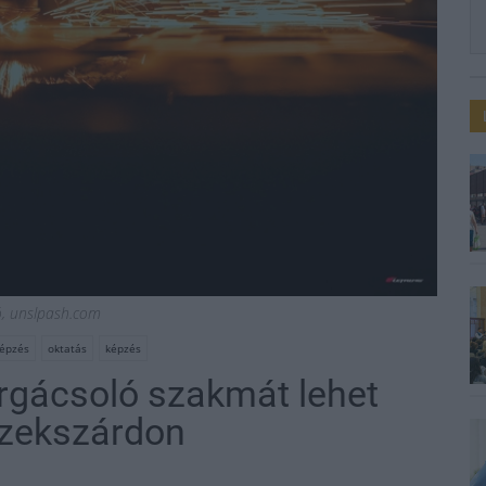
ió, unslpash.com
épzés
oktatás
képzés
rgácsoló szakmát lehet
 Szekszárdon