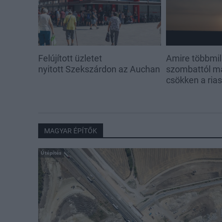
Felújított üzletet
Amire többmill
nyitott Szekszárdon az Auchan
szombattól m
csökken a ria
MAGYAR ÉPÍTŐK
Útépítés