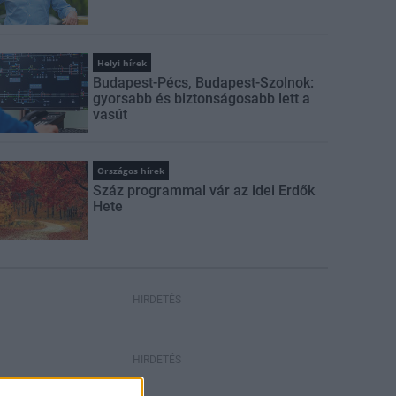
Helyi hírek
Budapest-Pécs, Budapest-Szolnok:
gyorsabb és biztonságosabb lett a
vasút
Országos hírek
Száz programmal vár az idei Erdők
Hete
HIRDETÉS
HIRDETÉS