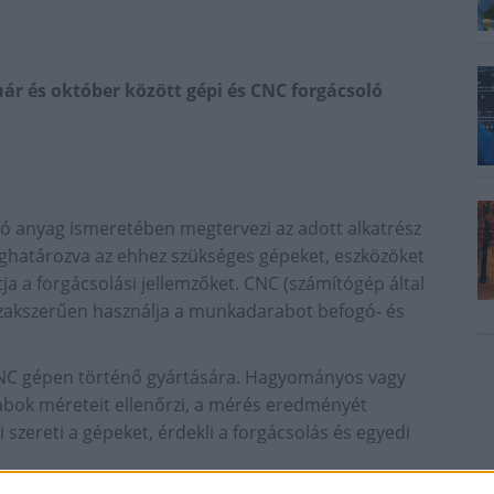
ár és október között gépi és CNC forgácsoló
 anyag ismeretében megtervezi az adott alkatrész
határozva az ehhez szükséges gépeket, eszközöket
ja a forgácsolási jellemzőket. CNC (számítógép által
zakszerűen használja a munkadarabot befogó- és
 CNC gépen történő gyártására. Hagyományos vagy
abok méreteit ellenőrzi, a mérés eredményét
 szereti a gépeket, érdekli a forgácsolás és egyedi