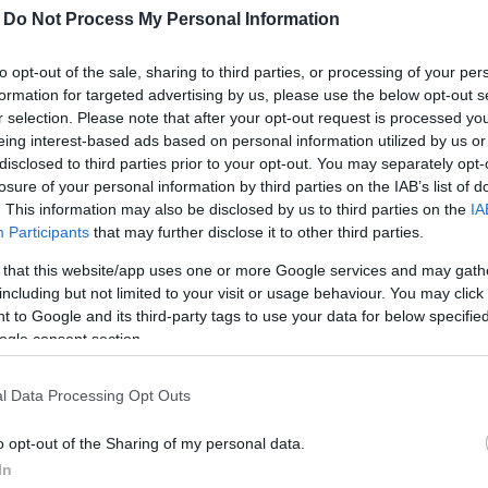
-
Do Not Process My Personal Information
ban való együttműködés, precizitás, problémamegoldó
to opt-out of the sale, sharing to third parties, or processing of your per
formation for targeted advertising by us, please use the below opt-out s
r selection. Please note that after your opt-out request is processed y
eing interest-based ads based on personal information utilized by us or
mez
disclosed to third parties prior to your opt-out. You may separately opt-
i, beállítja a munkadarabot befogó-, megfogó- és
losure of your personal information by third parties on the IAB’s list of
. This information may also be disclosed by us to third parties on the
IA
ükséges szerszámokat
Participants
that may further disclose it to other third parties.
, alakít, javít
 that this website/app uses one or more Google services and may gath
el, marással
including but not limited to your visit or usage behaviour. You may click 
C vezérlésű megmunkáló gépeken
 to Google and its third-party tags to use your data for below specifi
ogle consent section.
őségét ellenőrzi.
l Data Processing Opt Outs
 6-7 órában)
o opt-out of the Sharing of my personal data.
In