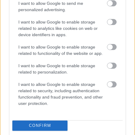
I want to allow Google to send me
personalized advertising.
Látványos építési szakasz indult be a
Flórián téri felüljárón
I want to allow Google to enable storage
related to analytics like cookies on web or
device identifiers in apps.
I want to allow Google to enable storage
Paks II.: Mit jelent az 5. blokk új
related to functionality of the website or app.
mérföldköve a felülvizsgálat
árnyékában?
I want to allow Google to enable storage
related to personalization.
I want to allow Google to enable storage
related to security, including authentication
HÍRLEVÉL
functionality and fraud prevention, and other
user protection.
Név
CONFIRM
E-mail cím