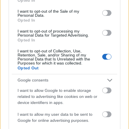
Opted In
use your data for below specified purposes in below Google
consent section.
I want to opt-out of the Sale of my
Personal Data.
Opted In
autópálya
útépítés
M1-es autópálya
Bicske
I want to opt-out of processing my
Personal Data for Targeted Advertising.
M1 bővítés: már zajlik a teljesen új Bicske Kelet
Opted In
csomópont építése
I want to opt-out of Collection, Use,
Tizenegy meglévő csomópontot korszerűsít és négy új,
Retention, Sale, and/or Sharing of my
Personal Data that Is Unrelated with the
különszintű csomópontot hoz létre az MKIF az M1-es
Purposes for which it was collected.
bővítésénél.
Opted Out
Google consents
Új gyalogosátkelők és jelzőlámpás
csomópont épül Angyalföldön
I want to allow Google to enable storage
related to advertising like cookies on web or
device identifiers in apps.
Másfélszeresére bővítik
I want to allow my user data to be sent to
Hódmezővásárhely jó hírű református
Google for online advertising purposes.
iskoláját