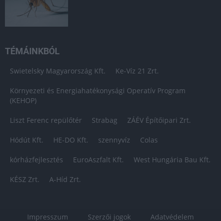
TÉMÁINKBÓL
Swietelsky Magyarország Kft.
Ke-Víz 21 Zrt.
Környezeti és Energiahatékonysági Operatív Program
(KEHOP)
Liszt Ferenc repülőtér
Strabag
ZÁÉV Építőipari Zrt.
Hódút Kft.
HE-DO Kft.
szennyvíz
Colas
kórházfejlesztés
EuroAszfalt Kft.
West Hungária Bau Kft.
KÉSZ Zrt.
A-Híd Zrt.
Impresszum
Szerzői jogok
Adatvédelem