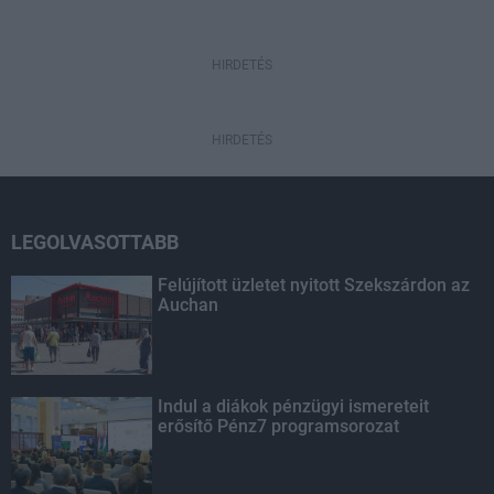
HIRDETÉS
HIRDETÉS
LEGOLVASOTTABB
Felújított üzletet nyitott Szekszárdon az
Auchan
Indul a diákok pénzügyi ismereteit
erősítő Pénz7 programsorozat