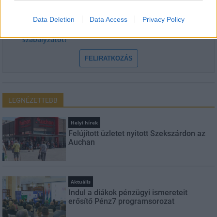
Data Deletion
Data Access
Privacy Policy
Feliratkozom a hírlevélre és elfogadom az
adatvédelmi
szabályzatot!
FELIRATKOZÁS
LEGNÉZETTEBB
Helyi hírek
Felújított üzletet nyitott Szekszárdon az
Auchan
Aktuális
Indul a diákok pénzügyi ismereteit
erősítő Pénz7 programsorozat