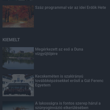
Száz programmal vár az idei Erdők Hete
KIEMELT
Megérkezett az eső a Duna
vízgyűjtőjére
Kecskeméten is szakirányú
továbbképzésekkel erősít a Gál Ferenc
Egyetem
A lakosságra is fontos szerep hárul a
szúnyoginvázió elkerülésében