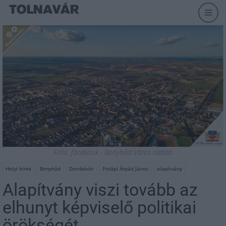
Fotó: facebook - Bonyhád Város oldala
Helyi hírek
Bonyhád
Dombóvár
Potápi Árpád János
alapítvány
Alapítvány viszi tovább az
elhunyt képviselő politikai
örökségét