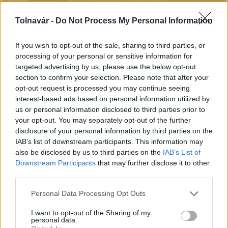
Tolnavár -
Do Not Process My Personal Information
A hőségben is védik a növényzetet Pakson
If you wish to opt-out of the sale, sharing to third parties, or
processing of your personal or sensitive information for
targeted advertising by us, please use the below opt-out
section to confirm your selection. Please note that after your
opt-out request is processed you may continue seeing
interest-based ads based on personal information utilized by
us or personal information disclosed to third parties prior to
your opt-out. You may separately opt-out of the further
MAGYAR ÉPÍTŐK
disclosure of your personal information by third parties on the
IAB’s list of downstream participants. This information may
Útépítés
also be disclosed by us to third parties on the
IAB’s List of
Downstream Participants
that may further disclose it to other
third parties.
Please note that this website/app uses one or more Google
Personal Data Processing Opt Outs
services and may gather and store information including but
not limited to your visit or usage behaviour. You may click to
I want to opt-out of the Sharing of my
personal data.
grant or deny consent to Google and its third-party tags to