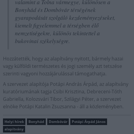
valamint a Tolna vármegye, különösen a
Bonyhád és Dombóvár térségének
gyarapodását szolgáló kezdeményezéseket,
kiemelt figyelemmel a térségben élő
nemzetiségekre, különös tekintettel a
bukovinai székelységre.
Hozzátették, hogy az alapítvány nyitott, bármely hazai
vagy külföldi természetes és jogi személy azt tetszése
szerinti vagyoni hozzájárulással támogathatja.
A szervezet alapítója Potápi András Árpád, az alapítvány
kuratóriumának tagja Csibi Krisztina, Debreceni-Tóth
Gabriella, Kolozsvári Tibor, Szilágyi Péter, a szervezet
elnöke Potápi Katalin Zsuzsanna - áll a közleményben.
Helyi hírek
Bonyhád
Dombóvár
Potápi Árpád János
alapítvány