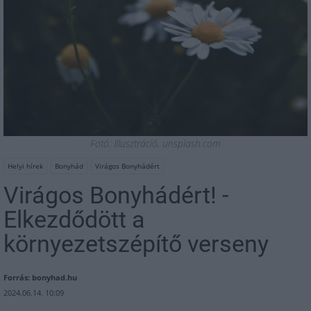
Fotó: Illusztráció, unsplash.com
Helyi hírek
Bonyhád
Virágos Bonyhádért
Virágos Bonyhádért! -
Elkezdődött a
környezetszépítő verseny
Forrás: bonyhad.hu
2024.06.14. 10:09