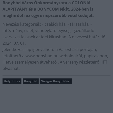
Bonyhád Város Önkormányzata a COLONIA
ALAPÍTVÁNY és a BONYCOM Nkft. 2024-ben is
meghirdeti az egyre népszerűbb vetélkedőjét.
Nevezési kategóriák: • családi ház, • társasház, •
intézmény, üzlet, vendéglátó egység, gazdálkodó
szervezet lesznek az idei kiírásban. A nevezési határidő:
2024. 07. 01.
Jelentkezési lap igényelhető a Városháza portáján,
letölthető a www.bonyhad.hu weboldalról, papíralapon,
illetve személyesen átvehető . A verseny részleteiről
ITT
olvashat.
Helyi hírek
Bonyhád
Virágos Bonyhádért