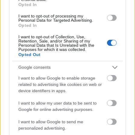
Opted In
Történelmi táj, amelynek minden köve mesél –
megújul a tatai Angolkert
I want to opt-out of processing my
Personal Data for Targeted Advertising.
A projekt részeként megújulnak a területen található
Opted In
műemlékek, köztük a különleges Műromok, valamint a közeli
Várkanyarban álló Nepomuki Szent János híd és szobor is.
I want to opt-out of Collection, Use,
Retention, Sale, and/or Sharing of my
Personal Data that Is Unrelated with the
Purposes for which it was collected.
M1 bővítés: már zajlik a teljesen új
Opted Out
Bicske Kelet csomópont építése
Google consents
I want to allow Google to enable storage
Új gyalogosátkelők és jelzőlámpás
related to advertising like cookies on web or
csomópont épül Angyalföldön
device identifiers in apps.
I want to allow my user data to be sent to
Google for online advertising purposes.
Másfélszeresére bővítik
I want to allow Google to send me
Hódmezővásárhely jó hírű református
iskoláját
personalized advertising.