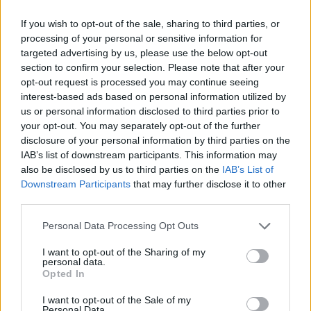
If you wish to opt-out of the sale, sharing to third parties, or
processing of your personal or sensitive information for
targeted advertising by us, please use the below opt-out
section to confirm your selection. Please note that after your
opt-out request is processed you may continue seeing
MAGYAR ÉPÍTŐK
interest-based ads based on personal information utilized by
us or personal information disclosed to third parties prior to
your opt-out. You may separately opt-out of the further
Aktuális
disclosure of your personal information by third parties on the
IAB’s list of downstream participants. This information may
also be disclosed by us to third parties on the
IAB’s List of
Downstream Participants
that may further disclose it to other
third parties.
Please note that this website/app uses one or more Google
Personal Data Processing Opt Outs
services and may gather and store information including but
not limited to your visit or usage behaviour. You may click to
I want to opt-out of the Sharing of my
personal data.
grant or deny consent to Google and its third-party tags to
Opted In
use your data for below specified purposes in below Google
consent section.
I want to opt-out of the Sale of my
Tata
műemlékfelújítás
műemlék
restaurálás
Personal Data.