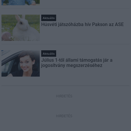
Aktuális
Húsvéti játszóházba hív Pakson az ASE
Aktuális
Július 1-től állami támogatás jár a
jogosítvány megszerzéséhez
HIRDETÉS
HIRDETÉS