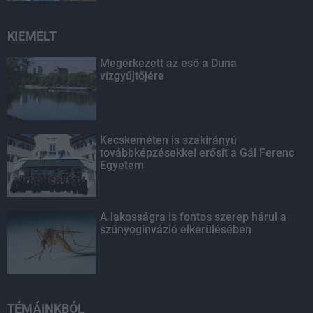
KIEMELT
Megérkezett az eső a Duna
vízgyűjtőjére
Kecskeméten is szakirányú
továbbképzésekkel erősít a Gál Ferenc
Egyetem
A lakosságra is fontos szerep hárul a
szúnyoginvázió elkerülésében
TÉMÁINKBÓL