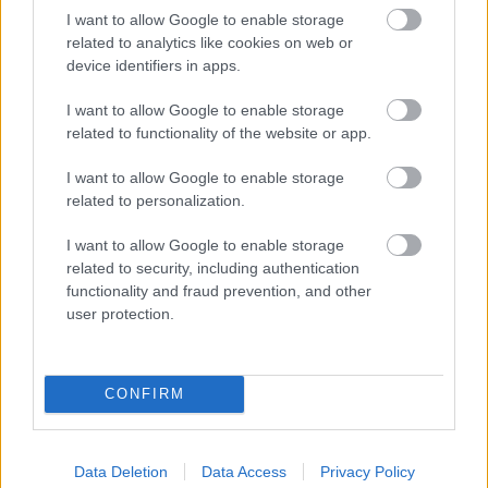
I want to allow Google to enable storage
related to analytics like cookies on web or
Látványos építési szakasz indult be a
device identifiers in apps.
Flórián téri felüljárón
I want to allow Google to enable storage
related to functionality of the website or app.
I want to allow Google to enable storage
related to personalization.
HÍRLEVÉL
I want to allow Google to enable storage
related to security, including authentication
Név
functionality and fraud prevention, and other
user protection.
E-mail cím
CONFIRM
Feliratkozom a hírlevélre és elfogadom az
adatvédelmi
szabályzatot!
Data Deletion
Data Access
Privacy Policy