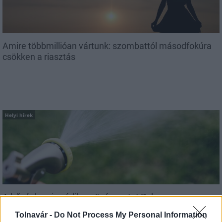
Amire többmillióan vártunk: szombattól másodfokúra
csökken a riasztás
Helyi hírek
A hőségben is védik a növényzetet Pakson
Tolnavár -
Do Not Process My Personal Information