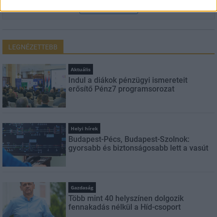
FELIRATKOZÁS
LEGNÉZETTEBB
Aktuális
Indul a diákok pénzügyi ismereteit
erősítő Pénz7 programsorozat
Helyi hírek
Budapest-Pécs, Budapest-Szolnok:
gyorsabb és biztonságosabb lett a vasút
Gazdaság
Több mint 40 helyszínen dolgozik
fennakadás nélkül a Híd-csoport