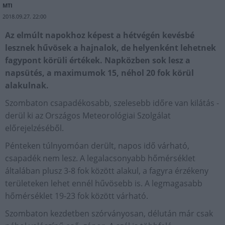
MTI
2018.09.27. 22:00
Az elmúlt napokhoz képest a hétvégén kevésbé
lesznek hűvösek a hajnalok, de helyenként lehetnek
fagypont körüli értékek. Napközben sok lesz a
napsütés, a maximumok 15, néhol 20 fok körül
alakulnak.
Szombaton csapadékosabb, szelesebb időre van kilátás -
derül ki az Országos Meteorológiai Szolgálat
előrejelzéséből.
Pénteken túlnyomóan derült, napos idő várható,
csapadék nem lesz. A legalacsonyabb hőmérséklet
általában plusz 3-8 fok között alakul, a fagyra érzékeny
területeken lehet ennél hűvösebb is. A legmagasabb
hőmérséklet 19-23 fok között várható.
Szombaton kezdetben szórványosan, délután már csak