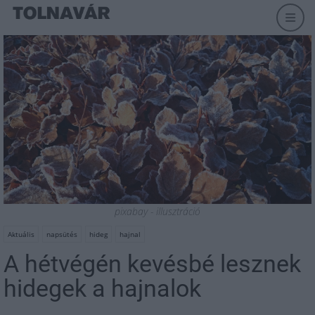
pixabay - illusztráció
Aktuális
napsütés
hideg
hajnal
A hétvégén kevésbé lesznek
hidegek a hajnalok