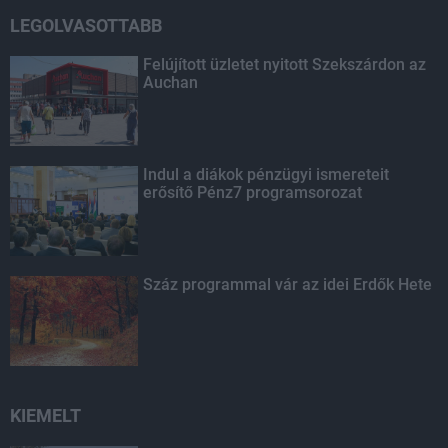
LEGOLVASOTTABB
Felújított üzletet nyitott Szekszárdon az
Auchan
Indul a diákok pénzügyi ismereteit
erősítő Pénz7 programsorozat
Száz programmal vár az idei Erdők Hete
KIEMELT