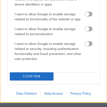
árnyékában?
device identifiers in apps.
I want to allow Google to enable storage
related to functionality of the website or app.
I want to allow Google to enable storage
HÍRLEVÉL
related to personalization.
Név
I want to allow Google to enable storage
related to security, including authentication
functionality and fraud prevention, and other
user protection.
E-mail cím
Feliratkozom a hírlevélre és elfogadom az
adatvédelmi
CONFIRM
szabályzatot!
FELIRATKOZÁS
Data Deletion
Data Access
Privacy Policy