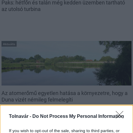
Paks: hétfőn és talán még kedden üzemben tartható
az utolsó turbina
Aktuális
Az atomerőmű egyetlen hatása a környezetre, hogy a
Duna vizét némileg felmelegíti
Tolnavár -
Do Not Process My Personal Information
If you wish to opt-out of the sale, sharing to third parties, or