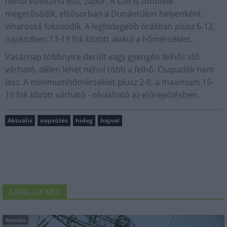
néhol valószínű eső, zápor. A szél is többfelé
megerősödik, elsősorban a Dunántúlon helyenként
viharossá fokozódik. A leghidegebb órákban plusz 6-12,
napközben 13-19 fok között alakul a hőmérséklet.
Vasárnap többnyire derült vagy gyengén felhős idő
várható, délen lehet néhol több a felhő. Csapadék nem
lesz. A minimumhőmérséklet plusz 2-8, a maximum 15-
19 fok között várható - olvasható az előrejelzésben.
Aktuális
napsütés
hideg
hajnal
AJÁNLJUK MÉG
Aktuális