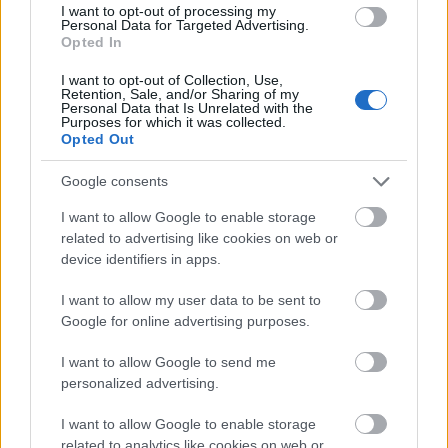
I want to opt-out of processing my
különszintű csomópontot hoz létre az MKIF az M1-es
Personal Data for Targeted Advertising.
bővítésénél.
Opted In
I want to opt-out of Collection, Use,
Új gyalogosátkelők és jelzőlámpás
Retention, Sale, and/or Sharing of my
csomópont épül Angyalföldön
Personal Data that Is Unrelated with the
Purposes for which it was collected.
Opted Out
Google consents
Másfélszeresére bővítik
Hódmezővásárhely jó hírű református
I want to allow Google to enable storage
iskoláját
related to advertising like cookies on web or
device identifiers in apps.
I want to allow my user data to be sent to
Látványos építési szakasz indult be a
Google for online advertising purposes.
Flórián téri felüljárón
I want to allow Google to send me
personalized advertising.
Paks II.: Mit jelent az 5. blokk új
I want to allow Google to enable storage
mérföldköve a felülvizsgálat
related to analytics like cookies on web or