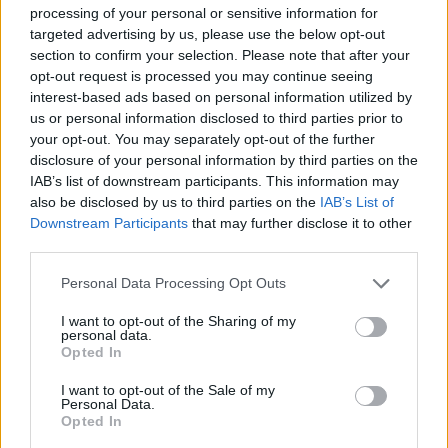
processing of your personal or sensitive information for
targeted advertising by us, please use the below opt-out
MAGYAR ÉPÍTŐK
section to confirm your selection. Please note that after your
opt-out request is processed you may continue seeing
interest-based ads based on personal information utilized by
Útépítés
us or personal information disclosed to third parties prior to
your opt-out. You may separately opt-out of the further
disclosure of your personal information by third parties on the
IAB’s list of downstream participants. This information may
also be disclosed by us to third parties on the
IAB’s List of
Downstream Participants
that may further disclose it to other
third parties.
Please note that this website/app uses one or more Google
Personal Data Processing Opt Outs
services and may gather and store information including but
not limited to your visit or usage behaviour. You may click to
I want to opt-out of the Sharing of my
personal data.
grant or deny consent to Google and its third-party tags to
Opted In
autópálya
útépítés
M1-es autópálya
Bicske
use your data for below specified purposes in below Google
consent section.
M1 bővítés: már zajlik a teljesen új Bicske Kelet
I want to opt-out of the Sale of my
Personal Data.
csomópont építése
Opted In
Tizenegy meglévő csomópontot korszerűsít és négy új,