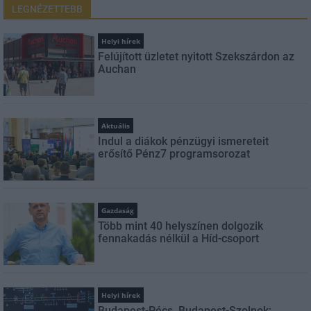
LEGNÉZETTEBB
Helyi hírek
Felújított üzletet nyitott Szekszárdon az
Auchan
Aktuális
Indul a diákok pénzügyi ismereteit
erősítő Pénz7 programsorozat
Gazdaság
Több mint 40 helyszínen dolgozik
fennakadás nélkül a Híd-csoport
Helyi hírek
Budapest-Pécs, Budapest-Szolnok: