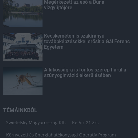
Megérkezett az eső a Duna
vízgyűjtőjére
Kecskeméten is szakirányú
továbbképzésekkel erősít a Gál Ferenc
Egyetem
A lakosságra is fontos szerep hárul a
szúnyoginvázió elkerülésében
TÉMÁINKBÓL
Swietelsky Magyarország Kft.
Ke-Víz 21 Zrt.
Környezeti és Energiahatékonysági Operatív Program