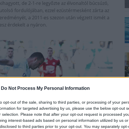
ihagyott, de 2-1-re legyőzte az élvonaltól búcsúzó,
utolsó fordulójában, ezzel ezüstérmesként zárta az
bb eredményét, a 2011-es szezon után végzett ismét a
esz érdekelt a nyáron.
-
Do Not Process My Personal Information
to opt-out of the sale, sharing to third parties, or processing of your per
formation for targeted advertising by us, please use the below opt-out s
r selection. Please note that after your opt-out request is processed y
eing interest-based ads based on personal information utilized by us or
disclosed to third parties prior to your opt-out. You may separately opt-