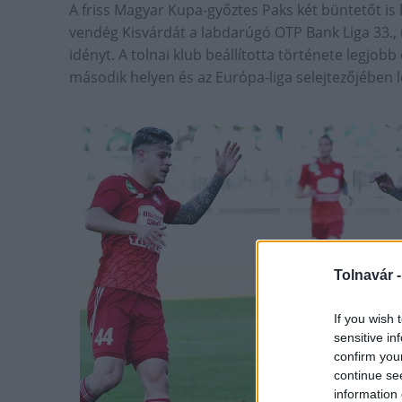
A friss Magyar Kupa-győztes Paks két büntetőt is k
vendég Kisvárdát a labdarúgó OTP Bank Liga 33., 
idényt. A tolnai klub beállította története legjo
második helyen és az Európa-liga selejtezőjében l
Tolnavár 
If you wish 
sensitive in
confirm you
continue se
information 