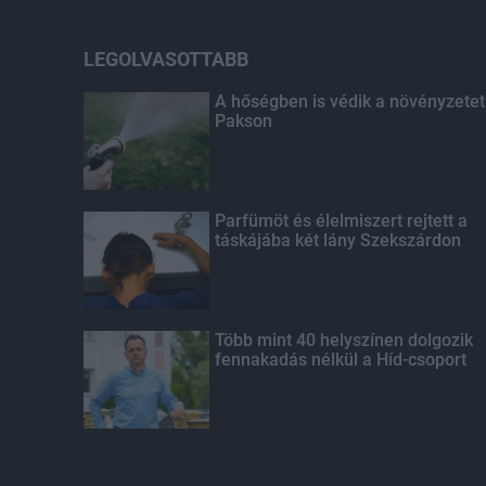
LEGOLVASOTTABB
A hőségben is védik a növényzetet
Pakson
Parfümöt és élelmiszert rejtett a
táskájába két lány Szekszárdon
Több mint 40 helyszínen dolgozik
fennakadás nélkül a Híd-csoport