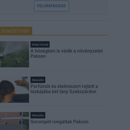
FELIRATKOZÁS
LEGNÉZETTEBB
Helyi hírek
A hőségben is védik a növényzetet
Pakson
Aktuális
Parfümöt és élelmiszert rejtett a
táskájába két lány Szekszárdon
Aktuális
Sorompót rongáltak Pakson