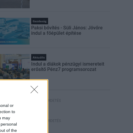
Gazdaság
Paksi bővítés - Süli János: Jövőre
indul a főépület építése
Aktuális
Indul a diákok pénzügyi ismereteit
erősítő Pénz7 programsorozat
HIRDETÉS
sonal or
ection to
ou may
HIRDETÉS
 personal
out of the