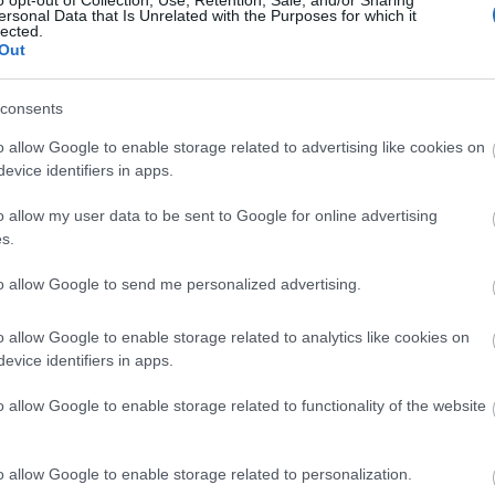
o opt-out of Collection, Use, Retention, Sale, and/or Sharing
ersonal Data that Is Unrelated with the Purposes for which it
lected.
k a tolnaiak
Out
pe, többnyire a kisvárdai térfélen pattogott a labda.
consents
a vendégeknek, akik azonban ezzel nem tudtak élni,
tatlanok voltak. A hajrához közeledve aztán ismét 11-
o allow Google to enable storage related to advertising like cookies on
evice identifiers in apps.
nalbeli mérkőzésén játszó Böde passza után Harasztit
a mögé, de csúnyán fölé lőtt. Az újabb kihagyott
o allow my user data to be sent to Google for online advertising
y perc múlva javított, lezárva ezzel a mérkőzést.
s.
 befolyásolta a három pont sorsát.
to allow Google to send me personalized advertising.
o allow Google to enable storage related to analytics like cookies on
evice identifiers in apps.
o allow Google to enable storage related to functionality of the website
o allow Google to enable storage related to personalization.