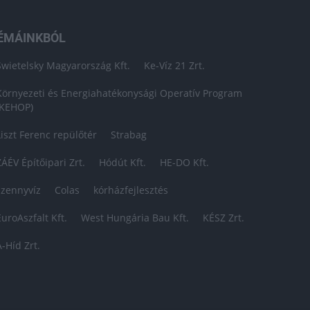
ÉMÁINKBÓL
Swietelsky Magyarország Kft.
Ke-Víz 21 Zrt.
Környezeti és Energiahatékonysági Operatív Program
(KEHOP)
Liszt Ferenc repülőtér
Strabag
ZÁÉV Építőipari Zrt.
Hódút Kft.
HE-DO Kft.
szennyvíz
Colas
kórházfejlesztés
EuroAszfalt Kft.
West Hungária Bau Kft.
KÉSZ Zrt.
A-Híd Zrt.