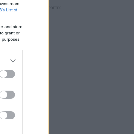
 downstream
HIRDETÉS
B’s List of
er and store
to grant or
ed purposes