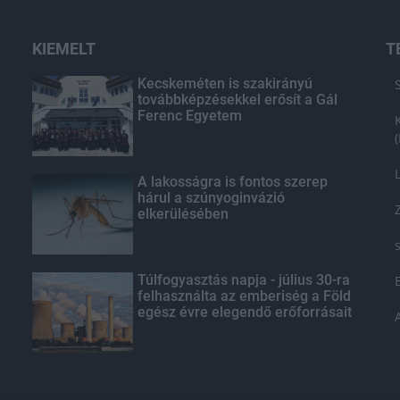
KIEMELT
T
Kecskeméten is szakirányú
továbbképzésekkel erősít a Gál
Ferenc Egyetem
A lakosságra is fontos szerep
hárul a szúnyoginvázió
elkerülésében
Túlfogyasztás napja - július 30-ra
felhasználta az emberiség a Föld
egész évre elegendő erőforrásait