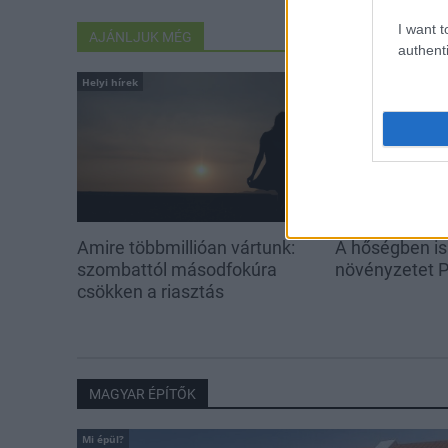
I want t
AJÁNLJUK MÉG
authenti
Helyi hírek
Helyi hírek
Amire többmillióan vártunk:
A hőségben is
szombattól másodfokúra
növényzetet 
csökken a riasztás
MAGYAR ÉPÍTŐK
Mi épül?