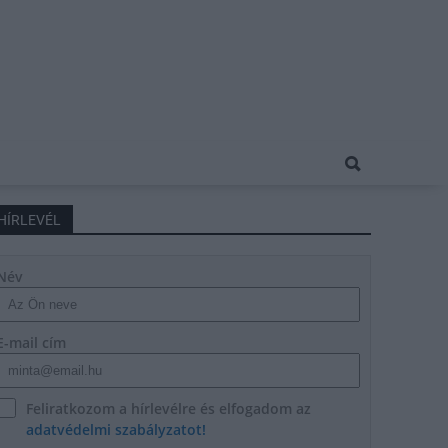
HÍRLEVÉL
Név
E-mail cím
Feliratkozom a hírlevélre és elfogadom az
adatvédelmi szabályzatot!