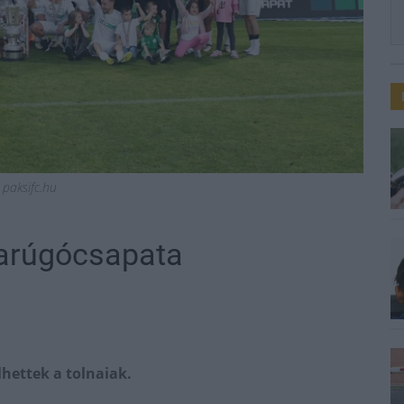
 paksifc.hu
darúgócsapata
hettek a tolnaiak.