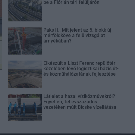
be a Flórián téri felüljárón
Paks II.: Mit jelent az 5. blokk új
mérföldköve a felülvizsgálat
árnyékában?
Elkészült a Liszt Ferenc repülőtér
közelében lévő logisztikai bázis út-
és közműhálózatának fejlesztése
Látlelet a hazai víziközművekről?
Egyetlen, fél évszázados
vezetéken múlt Bicske vízellátása