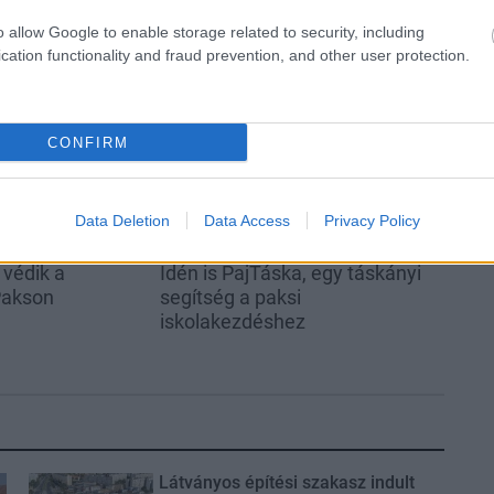
o allow Google to enable storage related to security, including
cation functionality and fraud prevention, and other user protection.
Helyi hírek
CONFIRM
Data Deletion
Data Access
Privacy Policy
 védik a
Idén is PajTáska, egy táskányi
Pakson
segítség a paksi
iskolakezdéshez
Látványos építési szakasz indult