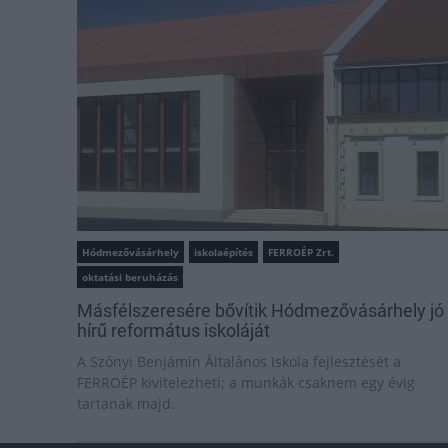
Hódmezővásárhely
iskolaépítés
FERROÉP Zrt.
oktatási beruházás
Másfélszeresére bővítik Hódmezővásárhely jó
hírű református iskoláját
A Szőnyi Benjámin Általános Iskola fejlesztését a
FERROÉP kivitelezheti; a munkák csaknem egy évig
tartanak majd.