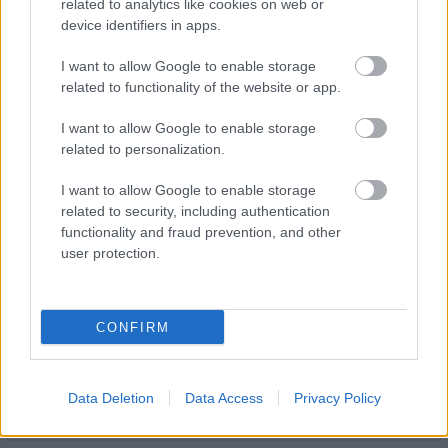
Hódmezővásárhely jó hírű református
related to analytics like cookies on web or
iskoláját
device identifiers in apps.
I want to allow Google to enable storage
related to functionality of the website or app.
I want to allow Google to enable storage
HÍRLEVÉL
related to personalization.
I want to allow Google to enable storage
Név
related to security, including authentication
functionality and fraud prevention, and other
user protection.
E-mail cím
CONFIRM
Feliratkozom a hírlevélre és elfogadom az
adatvédelmi
szabályzatot!
FELIRATKOZÁS
Data Deletion
Data Access
Privacy Policy