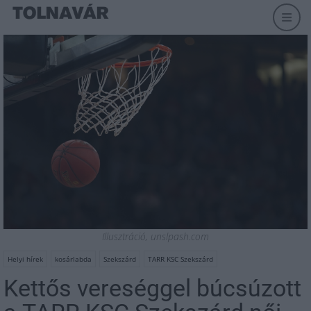
Illusztráció, unslpash.com
Helyi hírek
kosárlabda
Szekszárd
TARR KSC Szekszárd
Kettős vereséggel búcsúzott