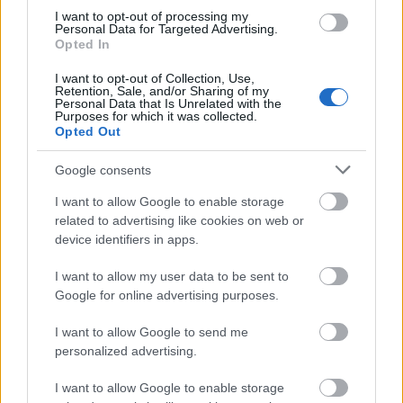
Indulhat a Honvéd tér megújításának tervezése, ahol a
I want to opt-out of processing my
klímatudatos gondolkodás és a helyi identitás erősítése kerül a
Personal Data for Targeted Advertising.
Opted In
középpontba.
I want to opt-out of Collection, Use,
Történelmi táj, amelynek minden köve
Retention, Sale, and/or Sharing of my
Personal Data that Is Unrelated with the
mesél – megújul a tatai Angolkert
Purposes for which it was collected.
Opted Out
Google consents
M1 bővítés: már zajlik a teljesen új
I want to allow Google to enable storage
Bicske Kelet csomópont építése
related to advertising like cookies on web or
device identifiers in apps.
I want to allow my user data to be sent to
Új gyalogosátkelők és jelzőlámpás
Google for online advertising purposes.
csomópont épül Angyalföldön
I want to allow Google to send me
personalized advertising.
Másfélszeresére bővítik
I want to allow Google to enable storage