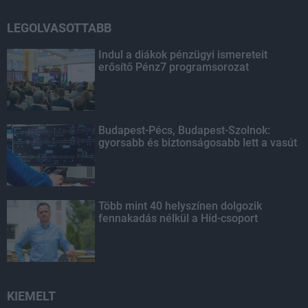
LEGOLVASOTTABB
Indul a diákok pénzügyi ismereteit
erősítő Pénz7 programsorozat
Budapest-Pécs, Budapest-Szolnok:
gyorsabb és biztonságosabb lett a vasút
Több mint 40 helyszínen dolgozik
fennakadás nélkül a Híd-csoport
KIEMELT