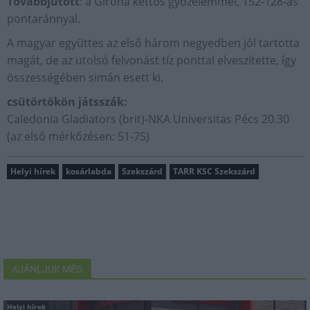
Továbbjutott
: a Girona kettős győzelemmel, 152-128-as
pontaránnyal.
A magyar együttes az első három negyedben jól tartotta
magát, de az utolsó felvonást tíz ponttal elveszítette, így
összességében simán esett ki.
csütörtökön játsszák:
Caledonia Gladiators (brit)-NKA Universitas Pécs 20.30
(az első mérkőzésen: 51-75)
Helyi hírek
kosárlabda
Szekszárd
TARR KSC Szekszárd
AJÁNLJUK MÉG
Helyi hírek