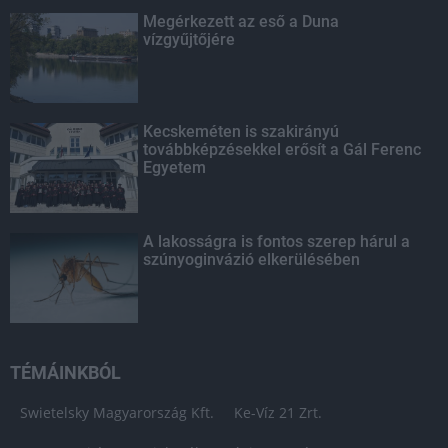
Megérkezett az eső a Duna
vízgyűjtőjére
Kecskeméten is szakirányú
továbbképzésekkel erősít a Gál Ferenc
Egyetem
A lakosságra is fontos szerep hárul a
szúnyoginvázió elkerülésében
TÉMÁINKBÓL
Swietelsky Magyarország Kft.
Ke-Víz 21 Zrt.