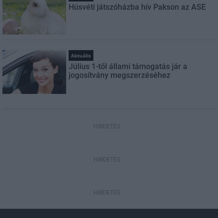
Húsvéti játszóházba hív Pakson az ASE
Aktuális
Július 1-től állami támogatás jár a
jogosítvány megszerzéséhez
HIRDETÉS
HIRDETÉS
HIRDETÉS