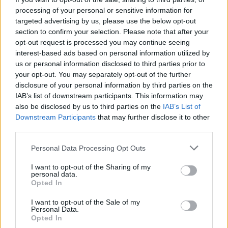
processing of your personal or sensitive information for
targeted advertising by us, please use the below opt-out
MAGYAR ÉPÍTŐK
section to confirm your selection. Please note that after your
opt-out request is processed you may continue seeing
interest-based ads based on personal information utilized by
Mi épül?
us or personal information disclosed to third parties prior to
your opt-out. You may separately opt-out of the further
disclosure of your personal information by third parties on the
IAB’s list of downstream participants. This information may
also be disclosed by us to third parties on the
IAB’s List of
Downstream Participants
that may further disclose it to other
third parties.
Please note that this website/app uses one or more Google
Personal Data Processing Opt Outs
services and may gather and store information including but
not limited to your visit or usage behaviour. You may click to
I want to opt-out of the Sharing of my
personal data.
grant or deny consent to Google and its third-party tags to
Opted In
Belváros-Lipótváros
játszótér
use your data for below specified purposes in below Google
consent section.
Város-Teampannon Kereskedelmi és Szolgáltató Kft.
parkfelújítás
I want to opt-out of the Sale of my
Personal Data.
Újragondolják Lipótváros rejtett, zöld parkját
Opted In