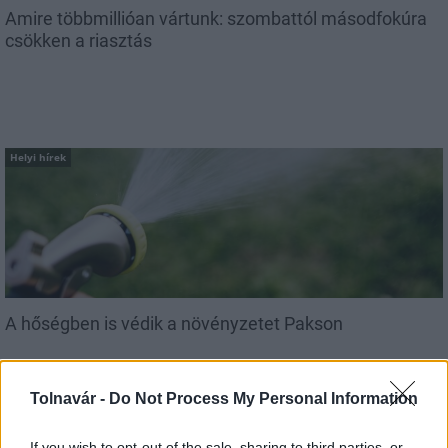
Amire többmillióan vártunk: szombattól másodfokúra
csökken a riasztás
Helyi hírek
A hőségben is védik a növényzetet Pakson
Tolnavár -
Do Not Process My Personal Information
If you wish to opt-out of the sale, sharing to third parties, or