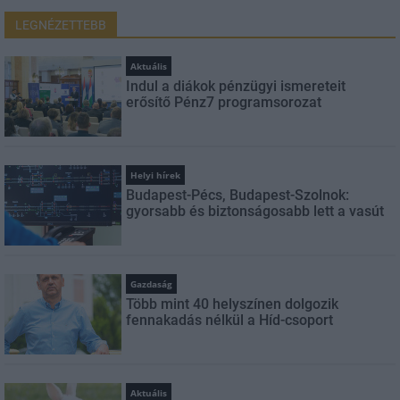
LEGNÉZETTEBB
Aktuális
Indul a diákok pénzügyi ismereteit
erősítő Pénz7 programsorozat
Helyi hírek
Budapest-Pécs, Budapest-Szolnok:
gyorsabb és biztonságosabb lett a vasút
Gazdaság
Több mint 40 helyszínen dolgozik
fennakadás nélkül a Híd-csoport
Aktuális