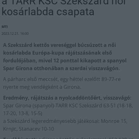
a TARR KSC Szekszárd női
kosárlabda csapata
MTI
2023.12.21. 16:00
A Szekszárd kettős vereséggel búcsúzott a női
kosárlabda Európa-kupa rájátszásának első
fordulójában, mivel 12 ponttal kikapott a spanyol
Spar Girona otthonában a szerdai visszavágón.
A párharc első meccsét, egy héttel ezelőtt 89-77-re
nyerte meg vendégként a Girona.
Eredmény, rájátszás a nyolcaddöntőért, visszavágó:
Spar Girona (spanyol)-TARR KSC Szekszárd 63-51 (18-18,
17-20, 13-8, 15-5)
a Szekszárd legeredményesebb játékosai: Monroe 15,
Krnjic, Stanacev 10-10