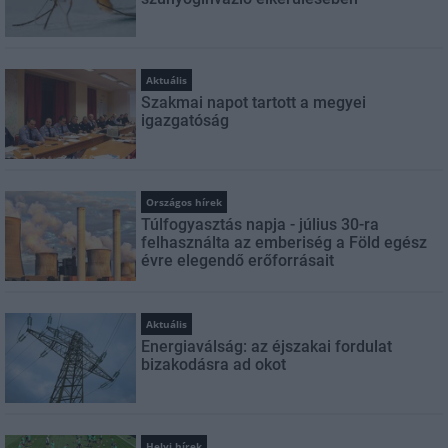
Aktuális
Szakmai napot tartott a megyei
igazgatóság
Országos hírek
Túlfogyasztás napja - július 30-ra
felhasználta az emberiség a Föld egész
évre elegendő erőforrásait
Aktuális
Energiaválság: az éjszakai fordulat
bizakodásra ad okot
Helyi hírek