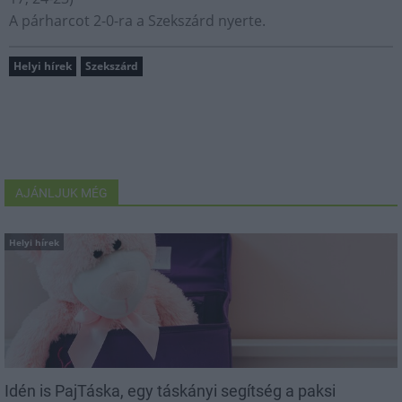
A párharcot 2-0-ra a Szekszárd nyerte.
Helyi hírek
Szekszárd
AJÁNLJUK MÉG
Helyi hírek
Idén is PajTáska, egy táskányi segítség a paksi