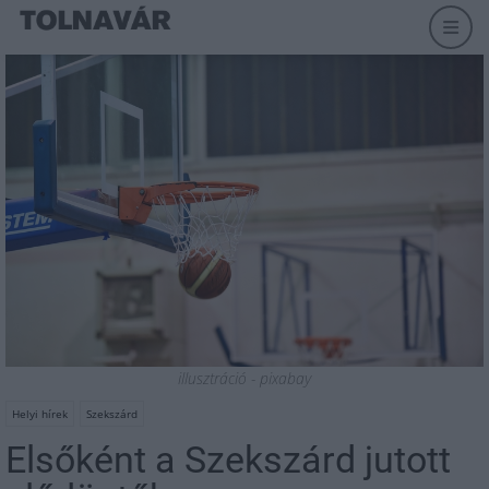
illusztráció - pixabay
Helyi hírek
Szekszárd
Elsőként a Szekszárd jutott