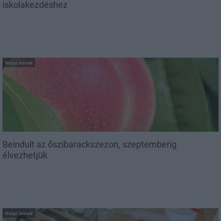
iskolakezdéshez
Helyi hírek
Beindult az őszibarackszezon, szeptemberig
élvezhetjük
Helyi hírek