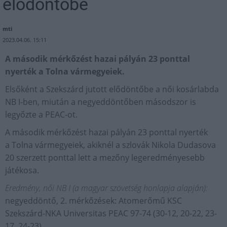
elődöntőbe
mti
2023.04.06. 15:11
A második mérkőzést hazai pályán 23 ponttal
nyerték a Tolna vármegyeiek.
Elsőként a Szekszárd jutott elődöntőbe a női kosárlabda
NB I-ben, miután a negyeddöntőben másodszor is
legyőzte a PEAC-ot.
A második mérkőzést hazai pályán 23 ponttal nyerték
a Tolna vármegyeiek, akiknél a szlovák Nikola Dudasova
20 szerzett ponttal lett a mezőny legeredményesebb
játékosa.
Eredmény, női NB I (a magyar szövetség honlapja alapján):
negyeddöntő, 2. mérkőzések: Atomerőmű KSC
Szekszárd-NKA Universitas PEAC 97-74 (30-12, 20-22, 23-
17, 24-23)