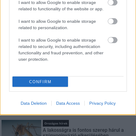
I want to allow Google to enable storage
HÍRLEVÉL
related to functionality of the website or app.
I want to allow Google to enable storage
Név
related to personalization.
I want to allow Google to enable storage
E-mail cím
related to security, including authentication
functionality and fraud prevention, and other
user protection.
Feliratkozom a hírlevélre és elfogadom az
adatvédelmi
szabályzatot!
CONFIRM
FELIRATKOZÁS
Data Deletion
Data Access
Privacy Policy
LEGNÉZETTEBB
Országos hírek
A lakosságra is fontos szerep hárul a
szúnyoginvázió elkerülésében