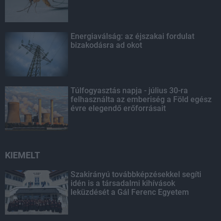
Energiaválság: az éjszakai fordulat
bizakodásra ad okot
Túlfogyasztás napja - július 30-ra
felhasználta az emberiség a Föld egész
évre elegendő erőforrásait
KIEMELT
Szakirányú továbbképzésekkel segíti
idén is a társadalmi kihívások
leküzdését a Gál Ferenc Egyetem