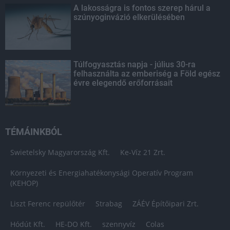
A lakosságra is fontos szerep hárul a
szúnyoginvázió elkerülésében
Túlfogyasztás napja - július 30-ra
felhasználta az emberiség a Föld egész
évre elegendő erőforrásait
TÉMÁINKBÓL
Swietelsky Magyarország Kft.
Ke-Víz 21 Zrt.
Környezeti és Energiahatékonysági Operatív Program
(KEHOP)
Liszt Ferenc repülőtér
Strabag
ZÁÉV Építőipari Zrt.
Hódút Kft.
HE-DO Kft.
szennyvíz
Colas