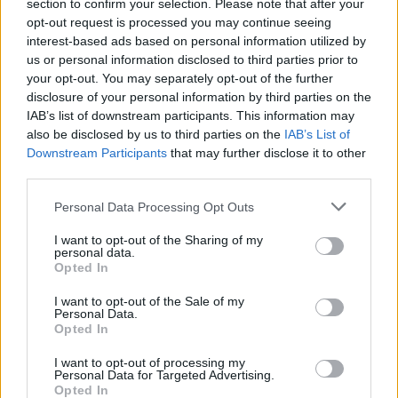
section to confirm your selection. Please note that after your
opt-out request is processed you may continue seeing
interest-based ads based on personal information utilized by
us or personal information disclosed to third parties prior to
your opt-out. You may separately opt-out of the further
disclosure of your personal information by third parties on the
IAB’s list of downstream participants. This information may
also be disclosed by us to third parties on the
IAB’s List of
Downstream Participants
that may further disclose it to other
third parties.
útépítés
logisztikai központ
Colas
Colas Alterra Zrt.
Elkészült a Liszt Ferenc repülőtér közelében lévő
Please note that this website/app uses one or more Google
Personal Data Processing Opt Outs
logisztikai bázis út- és közműhálózatának fejlesztése
services and may gather and store information including but
not limited to your visit or usage behaviour. You may click to
I want to opt-out of the Sharing of my
Komplex infrastruktúra-rendszert épített a Colas Alterra Zrt. a
personal data.
grant or deny consent to Google and its third-party tags to
Liszt Ferenc Nemzetközi Repülőtér közelében. A VGP Park
Opted In
use your data for below specified purposes in below Google
Budapest Aerozone területén megvalósult vízellátó, szenny- és
consent section.
I want to opt-out of the Sale of my
csapadékvíz-elvezető rendszerek, az út- és külső elektromos
Personal Data.
hálózat kiépítés a legújabb, logisztikai csarnok kiszolgálását
Opted In
szolgálja.
I want to opt-out of processing my
Personal Data for Targeted Advertising.
Látlelet a hazai víziközművekről?
Opted In