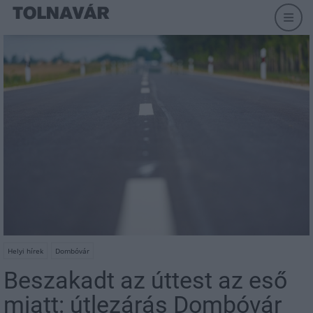
Helyi hírek
Dombóvár
Beszakadt az úttest az eső
miatt: útlezárás Dombóvár