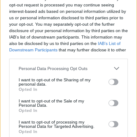
opt-out request is processed you may continue seeing
interest-based ads based on personal information utilized by
us or personal information disclosed to third parties prior to
your opt-out. You may separately opt-out of the further
disclosure of your personal information by third parties on the
IAB’s list of downstream participants. This information may
also be disclosed by us to third parties on the
IAB’s List of
Downstream Participants
that may further disclose it to other
third parties.
Please note that this website/app uses one or more Google
Personal Data Processing Opt Outs
Belváros-Lipótváros
játszótér
services and may gather and store information including but
Város-Teampannon Kereskedelmi és Szolgáltató Kft.
parkfelújítás
not limited to your visit or usage behaviour. You may click to
I want to opt-out of the Sharing of my
personal data.
grant or deny consent to Google and its third-party tags to
Újragondolják Lipótváros rejtett, zöld parkját
Opted In
use your data for below specified purposes in below Google
Indulhat a Honvéd tér megújításának tervezése, ahol a
consent section.
I want to opt-out of the Sale of my
klímatudatos gondolkodás és a helyi identitás erősítése kerül a
Personal Data.
Opted In
középpontba.
I want to opt-out of processing my
Történelmi táj, amelynek minden köve
Personal Data for Targeted Advertising.
Opted In
mesél – megújul a tatai Angolkert