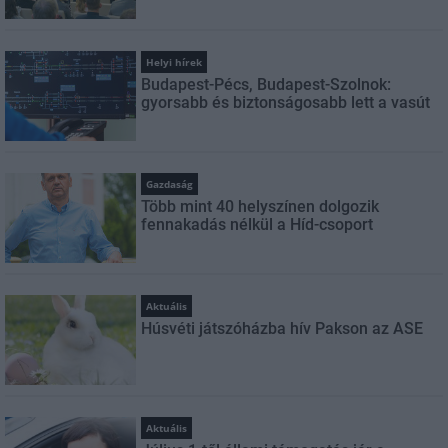
Helyi hírek
Budapest-Pécs, Budapest-Szolnok:
gyorsabb és biztonságosabb lett a vasút
Gazdaság
Több mint 40 helyszínen dolgozik
fennakadás nélkül a Híd-csoport
Aktuális
Húsvéti játszóházba hív Pakson az ASE
Aktuális