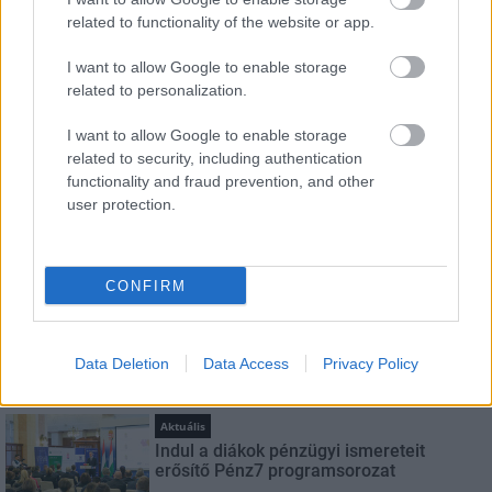
HÍRLEVÉL
related to functionality of the website or app.
I want to allow Google to enable storage
Név
related to personalization.
I want to allow Google to enable storage
E-mail cím
related to security, including authentication
functionality and fraud prevention, and other
user protection.
Feliratkozom a hírlevélre és elfogadom az
adatvédelmi
szabályzatot!
FELIRATKOZÁS
CONFIRM
Data Deletion
Data Access
Privacy Policy
LEGNÉZETTEBB
Aktuális
Indul a diákok pénzügyi ismereteit
erősítő Pénz7 programsorozat