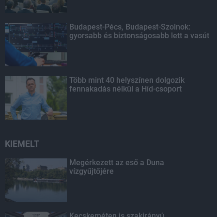
Budapest-Pécs, Budapest-Szolnok:
gyorsabb és biztonságosabb lett a vasút
Több mint 40 helyszínen dolgozik
fennakadás nélkül a Híd-csoport
KIEMELT
Megérkezett az eső a Duna
vízgyűjtőjére
Kecskeméten is szakirányú