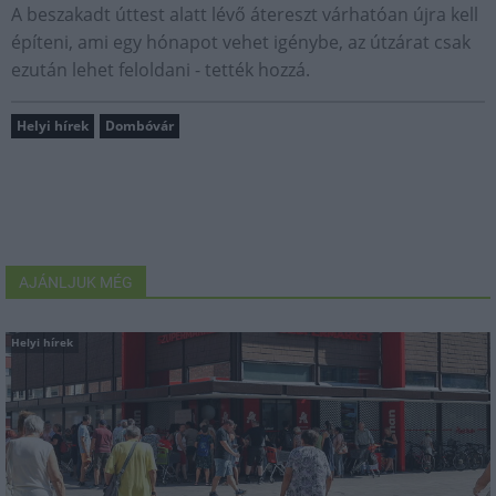
A beszakadt úttest alatt lévő átereszt várhatóan újra kell
építeni, ami egy hónapot vehet igénybe, az útzárat csak
ezután lehet feloldani - tették hozzá.
Helyi hírek
Dombóvár
AJÁNLJUK MÉG
Helyi hírek