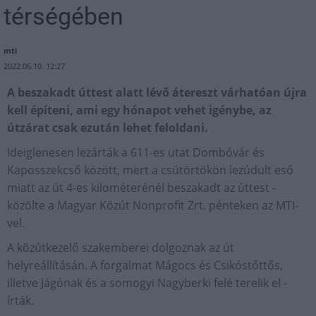
térségében
mti
2022.06.10. 12:27
A beszakadt úttest alatt lévő átereszt várhatóan újra
kell építeni, ami egy hónapot vehet igénybe, az
útzárat csak ezután lehet feloldani.
Ideiglenesen lezárták a 611-es utat Dombóvár és
Kaposszekcső között, mert a csütörtökön lezúdult eső
miatt az út 4-es kilométerénél beszakadt az úttest -
közölte a Magyar Közút Nonprofit Zrt. pénteken az MTI-
vel.
A közútkezelő szakemberei dolgoznak az út
helyreállításán. A forgalmat Mágocs és Csikóstőttős,
illetve Jágónak és a somogyi Nagyberki felé terelik el -
írták.