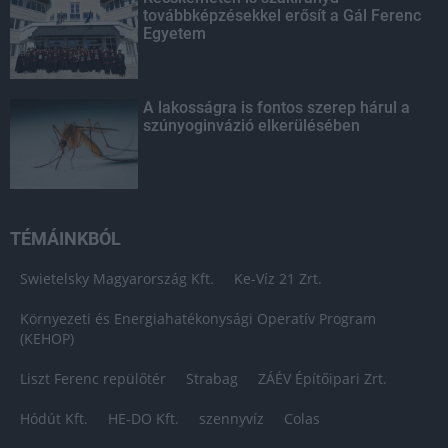
továbbképzésekkel erősít a Gál Ferenc
Egyetem
A lakosságra is fontos szerep hárul a
szúnyoginvázió elkerülésében
TÉMÁINKBÓL
Swietelsky Magyarország Kft.
Ke-Víz 21 Zrt.
Környezeti és Energiahatékonysági Operatív Program
(KEHOP)
Liszt Ferenc repülőtér
Strabag
ZÁÉV Építőipari Zrt.
Hódút Kft.
HE-DO Kft.
szennyvíz
Colas