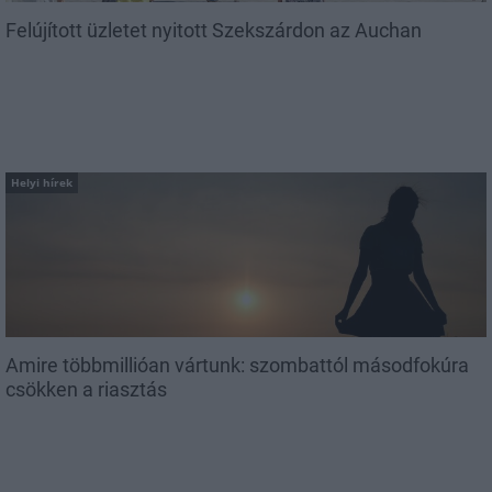
Felújított üzletet nyitott Szekszárdon az Auchan
Helyi hírek
Amire többmillióan vártunk: szombattól másodfokúra
csökken a riasztás