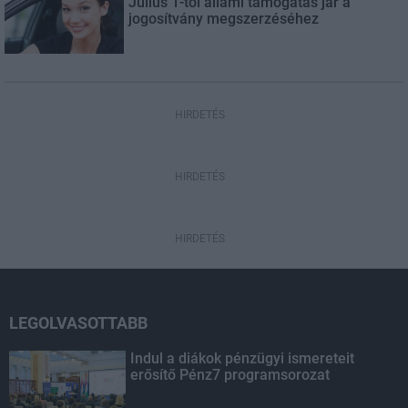
Július 1-től állami támogatás jár a
jogosítvány megszerzéséhez
HIRDETÉS
HIRDETÉS
HIRDETÉS
LEGOLVASOTTABB
Indul a diákok pénzügyi ismereteit
erősítő Pénz7 programsorozat