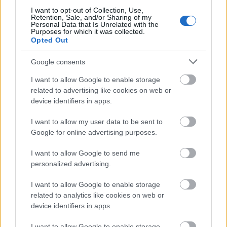
I want to opt-out of Collection, Use,
Retention, Sale, and/or Sharing of my
Personal Data that Is Unrelated with the
Purposes for which it was collected.
M1 bővítés: már zajlik a teljesen új
Opted Out
Bicske Kelet csomópont építése
Google consents
I want to allow Google to enable storage
related to advertising like cookies on web or
Új gyalogosátkelők és jelzőlámpás
device identifiers in apps.
csomópont épül Angyalföldön
I want to allow my user data to be sent to
Google for online advertising purposes.
Másfélszeresére bővítik
I want to allow Google to send me
Hódmezővásárhely jó hírű református
personalized advertising.
iskoláját
I want to allow Google to enable storage
related to analytics like cookies on web or
device identifiers in apps.
I want to allow Google to enable storage