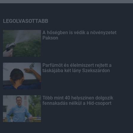
LEGOLVASOTTABB
A hőségben is védik a növényzetet
Pakson
Parfümöt és élelmiszert rejtett a
táskájába két lány Szekszárdon
Több mint 40 helyszínen dolgozik
fennakadás nélkül a Híd-csoport