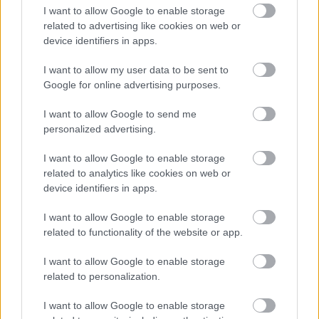
Látványos építési szakasz indult be a Flórián téri
I want to allow Google to enable storage
felüljárón
related to advertising like cookies on web or
device identifiers in apps.
A tartós nyári hőség jelentős kihívás elé állítja a KM Építőt,
ennek ellenére folyamatosan halad az aszfaltozás.
I want to allow my user data to be sent to
Google for online advertising purposes.
Paks II.: Mit jelent az 5. blokk új
mérföldköve a felülvizsgálat
I want to allow Google to send me
árnyékában?
personalized advertising.
I want to allow Google to enable storage
Elkészült a Liszt Ferenc repülőtér
related to analytics like cookies on web or
közelében lévő logisztikai bázis út- és
device identifiers in apps.
közműhálózatának fejlesztése
I want to allow Google to enable storage
related to functionality of the website or app.
Látlelet a hazai víziközművekről?
I want to allow Google to enable storage
Egyetlen, fél évszázados vezetéken
múlt Bicske vízellátása
related to personalization.
I want to allow Google to enable storage