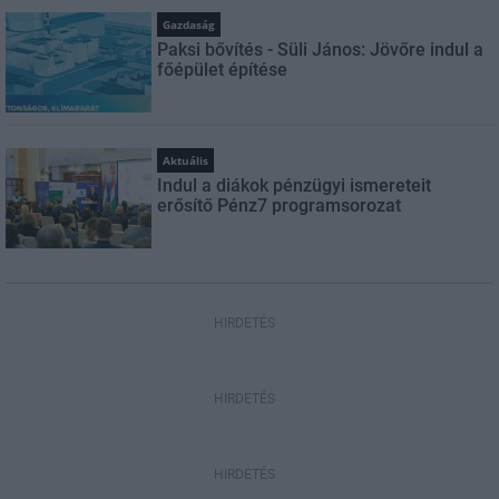
Gazdaság
Paksi bővítés - Süli János: Jövőre indul a
főépület építése
Aktuális
Indul a diákok pénzügyi ismereteit
erősítő Pénz7 programsorozat
HIRDETÉS
HIRDETÉS
HIRDETÉS