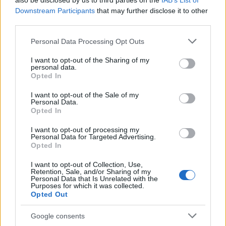
also be disclosed by us to third parties on the
IAB’s List of
Downstream Participants
that may further disclose it to other
third parties.
Please note that this website/app uses one or more Google
Personal Data Processing Opt Outs
services and may gather and store information including but
MAGYAR ÉPÍTŐK
not limited to your visit or usage behaviour. You may click to
I want to opt-out of the Sharing of my
personal data.
grant or deny consent to Google and its third-party tags to
Opted In
use your data for below specified purposes in below Google
Útépítés
consent section.
I want to opt-out of the Sale of my
Personal Data.
Opted In
I want to opt-out of processing my
Personal Data for Targeted Advertising.
Opted In
I want to opt-out of Collection, Use,
Retention, Sale, and/or Sharing of my
Personal Data that Is Unrelated with the
Purposes for which it was collected.
Opted Out
HE-DO
BKK
KM Építő Kft.
Főmterv Mérnöki Tervező Zrt.
Google consents