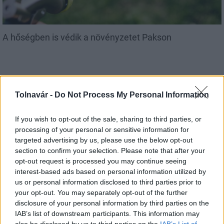
A hőségben is védik a növényzetet Pakson
Tolnavár -
Do Not Process My Personal Information
Helyi hírek
If you wish to opt-out of the sale, sharing to third parties, or
processing of your personal or sensitive information for
targeted advertising by us, please use the below opt-out
section to confirm your selection. Please note that after your
opt-out request is processed you may continue seeing
interest-based ads based on personal information utilized by
us or personal information disclosed to third parties prior to
Idén is PajTáska, egy táskányi segítség a paksi
your opt-out. You may separately opt-out of the further
iskolakezdéshez
disclosure of your personal information by third parties on the
IAB’s list of downstream participants. This information may