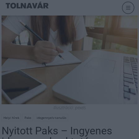
Illusztráció: pexels
Helyi hírek
Paks
idegennyelv-tanulás
Nyitott Paks – Ingyenes