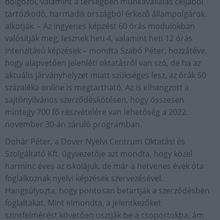
dolgozói, valamint a térségben munkavállalás céljából
tartózkodó, harmadik országból érkező állampolgárok
alkotják. – Az ingyenes képzést 60 órás modulokban
valósítják meg, lesznek heti 4, valamint heti 12 órás
intenzitású képzések – mondta Szabó Péter, hozzátéve,
hogy alapvetően jelenléti oktatásról van szó, de ha az
aktuális járványhelyzet miatt szükséges lesz, az órák 50
százaléka online is megtartható. Az is elhangzott a
sajtónyilvános szerződéskötésen, hogy összesen
mintegy 700 fő részvételére van lehetőség a 2022.
november 30-án záruló programban.
Dohár Péter, a Dover Nyelvi Centrum Oktatási és
Szolgáltató Kft. ügyvezetője azt mondta, hogy közel
harminc éves az iskolájuk, de már a hetvenes évek óta
foglalkoznak nyelvi képzések szervezésével.
Hangsúlyozta, hogy pontosan betartják a szerződésben
foglaltakat. Mint elmondta, a jelentkezőket
szintfelmérést követően osztják be a csoportokba, ám