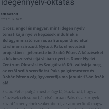
idegennyelv-oktatás
telepaks.net
2022.01.14. 16:21
Orosz, angol és magyar, mint idegen nyelv
tematikájú nyelvi képzések indulnak a
Belügyminisztérium és az Európai Unió által
társfinanszírozott Nyitott Paks elnevezésű
projektben – jelentette be Szabó Péter. A képzéseket
a közbeszerzési eljárásban nyertes Dover Nyelvi
Centrum Oktatási és Szolgáltató Kft. valósítja meg,
az erről szóló szerződést Paks polgármestere és
Dohár Péter a cég ügyvezetője ma január 13-án írták
alá.
Szabó Péter polgármester úgy tájékoztatott, hogy a
képzések célcsoportját elsősorban Paks és a környék
közintézményeinek szakemberei, az atomerőmű magyar