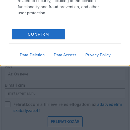
related to security, including authentication
Épített öröksége megújításával is készül
functionality and fraud prevention, and other
Mohács a csata ötszázadik
user protection.
évfordulójára
CONFIRM
HÍRLEVÉL
Data Deletion
Data Access
Privacy Policy
Név
E-mail cím
Feliratkozom a hírlevélre és elfogadom az
adatvédelmi
szabályzatot!
FELIRATKOZÁS