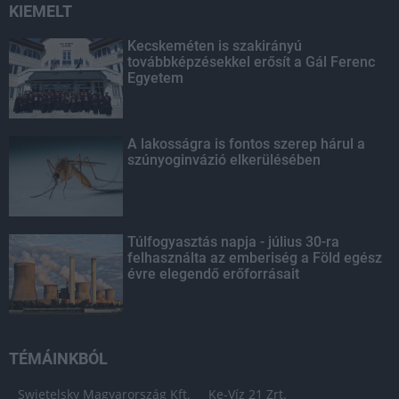
KIEMELT
Kecskeméten is szakirányú
továbbképzésekkel erősít a Gál Ferenc
Egyetem
A lakosságra is fontos szerep hárul a
szúnyoginvázió elkerülésében
Túlfogyasztás napja - július 30-ra
felhasználta az emberiség a Föld egész
évre elegendő erőforrásait
TÉMÁINKBÓL
Swietelsky Magyarország Kft.
Ke-Víz 21 Zrt.