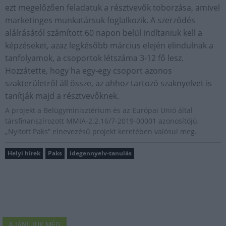
ezt megelőzően feladatuk a résztvevők toborzása, amivel
marketinges munkatársuk foglalkozik. A szerződés
aláírásától számított 60 napon belül indítaniuk kell a
képzéseket, azaz legkésőbb március elején elindulnak a
tanfolyamok, a csoportok létszáma 3-12 fő lesz.
Hozzátette, hogy ha egy-egy csoport azonos
szakterületről áll össze, az ahhoz tartozó szaknyelvet is
tanítják majd a résztvevőknek.
A projekt a Belügyminisztérium és az Európai Unió által
társfinanszírozott MMIA-2.2.16/7-2019-00001 azonosítójú,
„Nyitott Paks” elnevezésű projekt keretében valósul meg.
Helyi hírek
Paks
idegennyelv-tanulás
AJÁNLJUK MÉG