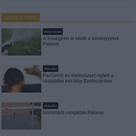
LEGNÉZETTEBB
Helyi hírek
A hőségben is védik a növényzetet
Pakson
Aktuális
Parfümöt és élelmiszert rejtett a
táskájába két lány Szekszárdon
Aktuális
Sorompót rongáltak Pakson