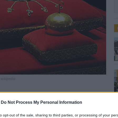
 wikipedia
t mása látható Szekszárd
-
Do Not Process My Personal Information
to opt-out of the sale, sharing to third parties, or processing of your per