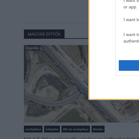
I want t
csökken a ria
or app.
I want t
MAGYAR ÉPÍTŐK
I want t
authenti
Útépítés
autópálya
útépítés
M1-es autópálya
Bicske