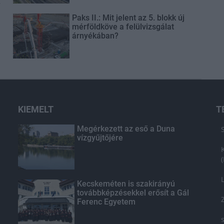
t
Paks II.: Mit jelent az 5. blokk új
mérföldköve a felülvizsgálat
árnyékában?
KIEMELT
T
Megérkezett az eső a Duna
vízgyűjtőjére
Kecskeméten is szakirányú
továbbképzésekkel erősít a Gál
Ferenc Egyetem