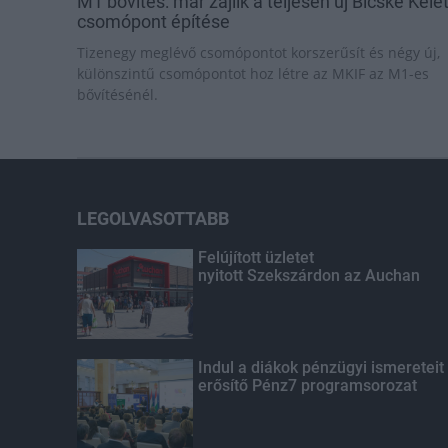
M1 bővítés: már zajlik a teljesen új Bicske Kele
csomópont építése
Tizenegy meglévő csomópontot korszerűsít és négy új,
különszintű csomópontot hoz létre az MKIF az M1-es
bővítésénél.
LEGOLVASOTTABB
Felújított üzletet
nyitott Szekszárdon az Auchan
Indul a diákok pénzügyi ismereteit
erősítő Pénz7 programsorozat