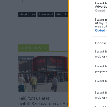
I want 
Advertis
Opted 
Helyi hírek
Szekszárd
kiállítás
I want t
of my P
was col
Opted 
Google 
AJÁNLJUK MÉG
I want t
web or d
Helyi hírek
Helyi hírek
I want t
purpose
I want 
I want t
web or d
Felújított üzletet
Amire többmill
nyitott Szekszárdon az Auchan
szombattól m