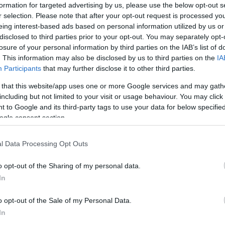
formation for targeted advertising by us, please use the below opt-out s
r selection. Please note that after your opt-out request is processed y
eing interest-based ads based on personal information utilized by us or
disclosed to third parties prior to your opt-out. You may separately opt-
bbről a Béla király téren felállított nagyméretű
losure of your personal information by third parties on the IAB’s list of
. This information may also be disclosed by us to third parties on the
IA
Participants
that may further disclose it to other third parties.
ől a Béla király téren felállított nagyméretű
 that this website/app uses one or more Google services and may gath
arhely Kultúrájáért Egyesület tulajdonában lévő, a
including but not limited to your visit or usage behaviour. You may click 
zekszárdi Rotary Klub jóvoltából került a város
 to Google and its third-party tags to use your data for below specifi
ködés jegyében - számol be róla a
szekszard.hu
.
ogle consent section.
mondta, hogy az elmúlt pár napban már
l Data Processing Opt Outs
ió és az őszi szünet elteltével az iskolák számára is jó
ására, de az sem lehetetlen, hogy az eredetileg
o opt-out of the Sharing of my personal data.
bítható.
In
o opt-out of the Sale of my Personal Data.
sével is segítené a szervezőket, erről majd a
In
ző napokban.