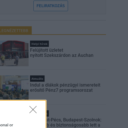
FELIRATKOZÁS
LEGNÉZETTEBB
Helyi hírek
Felújított üzletet
nyitott Szekszárdon az Auchan
Aktuális
Indul a diákok pénzügyi ismereteit
erősítő Pénz7 programsorozat
Helyi hírek
Budapest-Pécs, Budapest-Szolnok:
gyorsabb és biztonságosabb lett a
sonal or