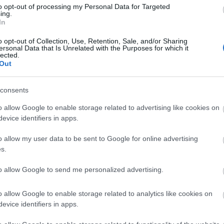
to opt-out of processing my Personal Data for Targeted
ing.
In
o opt-out of Collection, Use, Retention, Sale, and/or Sharing
ersonal Data that Is Unrelated with the Purposes for which it
lected.
Out
consents
o allow Google to enable storage related to advertising like cookies on
evice identifiers in apps.
Helyi hírek
o allow my user data to be sent to Google for online advertising
s.
to allow Google to send me personalized advertising.
o allow Google to enable storage related to analytics like cookies on
evice identifiers in apps.
ióan vártunk:
A hőségben is védik a
ásodfokúra
növényzetet Pakson