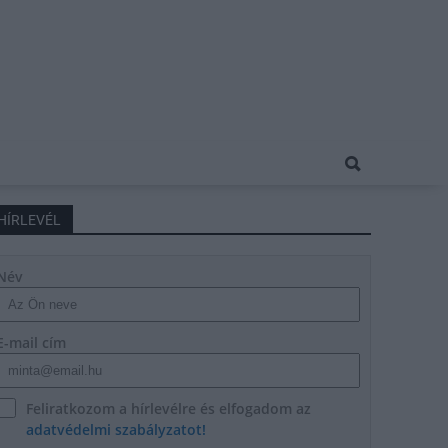
HÍRLEVÉL
Név
E-mail cím
Feliratkozom a hírlevélre és elfogadom az
adatvédelmi szabályzatot!