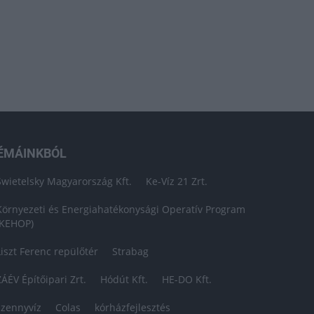
ÉMÁINKBÓL
Swietelsky Magyarország Kft.
Ke-Víz 21 Zrt.
Környezeti és Energiahatékonysági Operatív Program
(KEHOP)
Liszt Ferenc repülőtér
Strabag
ZÁÉV Építőipari Zrt.
Hódút Kft.
HE-DO Kft.
szennyvíz
Colas
kórházfejlesztés