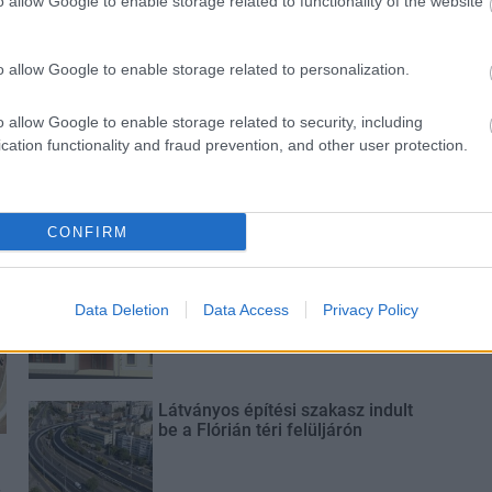
o allow Google to enable storage related to functionality of the website
sztás
o allow Google to enable storage related to personalization.
o allow Google to enable storage related to security, including
cation functionality and fraud prevention, and other user protection.
Új gyalogosátkelők és jelzőlámpás
csomópont épül Angyalföldön
CONFIRM
Másfélszeresére bővítik
Hódmezővásárhely jó hírű
Data Deletion
Data Access
Privacy Policy
református iskoláját
Látványos építési szakasz indult
be a Flórián téri felüljárón