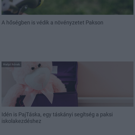
A hőségben is védik a növényzetet Pakson
Helyi hírek
Idén is PajTáska, egy táskányi segítség a paksi
iskolakezdéshez