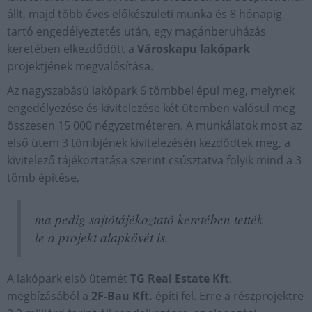
állt, majd több éves előkészületi munka és 8 hónapig
tartó engedélyeztetés után, egy magánberuházás
keretében elkezdődött a
Városkapu lakópark
projektjének megvalósítása.
Az nagyszabású lakópark 6 tömbbel épül meg, melynek
engedélyezése és kivitelezése két ütemben valósul meg
összesen 15 000 négyzetméteren. A munkálatok most az
első ütem 3 tömbjének kivitelezésén kezdődtek meg, a
kivitelező tájékoztatása szerint csúsztatva folyik mind a 3
tömb építése,
ma pedig sajtótájékoztató keretében tették
le a projekt alapkövét is.
A lakópark első ütemét
TG Real Estate Kft
.
megbízásából a
2F-Bau Kft.
építi fel. Erre a részprojektre