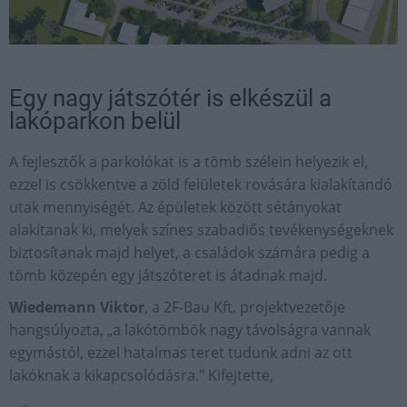
Egy nagy játszótér is elkészül a
lakóparkon belül
A fejlesztők a parkolókat is a tömb szélein helyezik el,
ezzel is csökkentve a zöld felületek rovására kialakítandó
utak mennyiségét. Az épületek között sétányokat
alakítanak ki, melyek színes szabadiős tevékenységeknek
biztosítanak majd helyet, a családok számára pedig a
tömb közepén egy játszóteret is átadnak majd.
Wiedemann Viktor
, a 2F-Bau Kft. projektvezetője
hangsúlyozta, „a lakótömbök nagy távolságra vannak
egymástól, ezzel hatalmas teret tudunk adni az ott
lakóknak a kikapcsolódásra." Kifejtette,