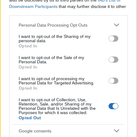
also be disclosed by us to third parties on the
IAB’s List of
kiszolgálását.
Downstream Participants
that may further disclose it to other
third parties.
A projekt kivitelezői szeretnék minél színesebbé tenni az
ide költöző családok mindennapjait, így
a lakóparkot
Please note that this website/app uses one or more Google
Personal Data Processing Opt Outs
kétfajta épület alkotja
:
services and may gather and store information including but
not limited to your visit or usage behaviour. You may click to
I want to opt-out of the Sharing of my
az általános épületek földszint + 3 szintesek és csak
personal data.
grant or deny consent to Google and its third-party tags to
Opted In
lakó funkciót tartalmaznak,
use your data for below specified purposes in below Google
consent section.
míg a csatári utca sarkán egy földszint + 4 szintes
I want to opt-out of the Sale of my
Personal Data.
épület helyezkedik el, melynek földszintjén játszóház
Opted In
és fagyizó elhelyezését tervezik.
I want to opt-out of processing my
Personal Data for Targeted Advertising.
Opted In
I want to opt-out of Collection, Use,
Retention, Sale, and/or Sharing of my
Personal Data that Is Unrelated with the
Purposes for which it was collected.
Opted Out
Google consents