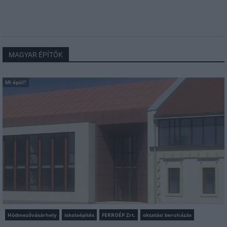
MAGYAR ÉPÍTŐK
Mi épül?
Hódmezővásárhely
iskolaépítés
FERROÉP Zrt.
oktatási beruházás