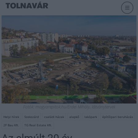
Fotók: magyarepitok.hu/Erdei Mihály, látványtervek
Helyi hírek
Szekszárd
családi házak
alapkő
lakópark
építőipari beruházás
2F Bau Kft.
TG Real Estate Kft.