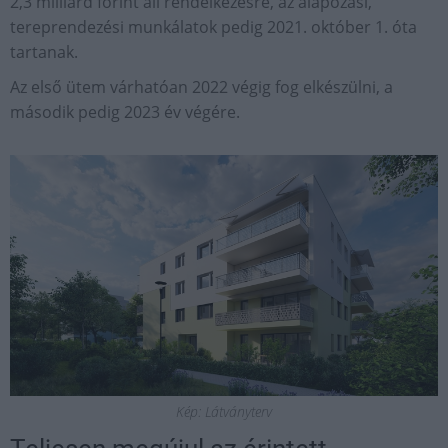
2,3 milliárd forint áll rendelkezésre, az alapozási,
tereprendezési munkálatok pedig 2021. október 1. óta
tartanak.
Az első ütem várhatóan 2022 végig fog elkészülni, a
második pedig 2023 év végére.
Kép: Látványterv