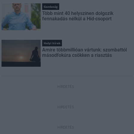
Gazdaság
Több mint 40 helyszínen dolgozik
fennakadás nélkül a Híd-csoport
Helyi hírek
Amire többmillióan vártunk: szombattól
másodfokúra csökken a riasztás
HIRDETÉS
HIRDETÉS
HIRDETÉS