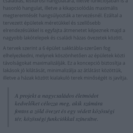
családias, kisvárosi hangulatára, illetve funkciójában is a
hasonló hangulat, illetve a kikapcsolódás maximális
megteremtését hangsúlyozták a tervezésnél. Ezáltal a
tervezett épületek méretükkel és szellősebb
elrendezésükkel is egyfajta átmenetet képeznek majd a
nagyobb lakótelepek és családi házas övezetek között.
A tervek szerint a 6 épület sakktábla-szerűen fog
elhelyezkedni, melynek köszönhetően az épületek közti
távolságokat maximalizálják. Ez a koncepció biztosítja a
lakások jó kilátását, minimalizálja az átlátást közöttük,
illetve a házak között kialakuló terek minőségét is javítja.
A projekt a nagycsaládos életmódot
kedvelőket célozza meg, akik számára
fontos a zöld övezet és egy védett közösségi
tér, közösségi funkciókkal színesítve.