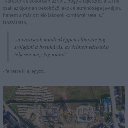
„Kérésünk elsősorban az volt, hogy a fejlesztés által ne
csak az újonnan beköltöző lakók életminősége javuljon,
hanem a már ott élő lakosok komfortérzete is.”
Hozzátette,
„a városnak mindenképpen előnyére fog
szolgálni a beruházás, az érintett városrész
teljesen meg fog újulni”
- fejtette ki a jegyző.