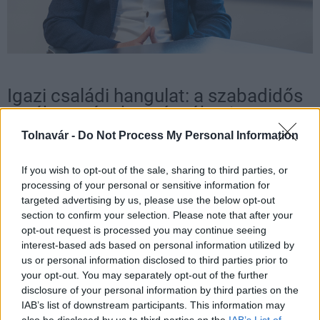
Igazi családi hangulat: a szabadidős
tevékenységekre vágyókra is
gondoltak
Tolnavár -
Do Not Process My Personal Information
Az épületek kialakítása során kiemelt figyelmet
If you wish to opt-out of the sale, sharing to third parties, or
fordítanak arra, hogy a gyalogos és autós forgalom el
processing of your personal or sensitive information for
tudjon különülni egymástól, így a földszinteket átjárósra
targeted advertising by us, please use the below opt-out
tervezik, ezzel is biztosítva az épületek közti park
section to confirm your selection. Please note that after your
opt-out request is processed you may continue seeing
szeparáltabb megközelíthetőségét.
interest-based ads based on personal information utilized by
A lakópark délnyugati saroképületének földszintjén
us or personal information disclosed to third parties prior to
your opt-out. You may separately opt-out of the further
egyéb közösségi funkciók is megjelennek, melyek további
disclosure of your personal information by third parties on the
szolgáltatásokat tudnak nyújtani a sétány déli
IAB’s list of downstream participants. This information may
bejáratánál, elősegítve az itt élők közösségi igényeinek