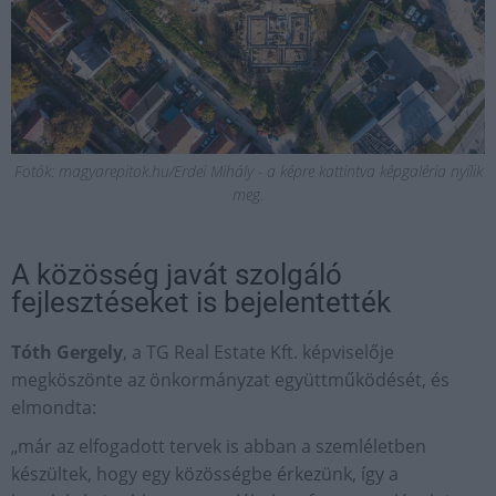
Fotók: magyarepitok.hu/Erdei Mihály - a képre kattintva képgaléria nyílik
meg.
A közösség javát szolgáló
fejlesztéseket is bejelentették
Tóth Gergely
, a TG Real Estate Kft. képviselője
megköszönte az önkormányzat együttműködését, és
elmondta:
„már az elfogadott tervek is abban a szemléletben
készültek, hogy egy közösségbe érkezünk, így a