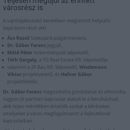
Teljesen megújul az érintett
városrész is
A sajtótájékoztató keretében megtartott helyszíni
bejáráson részt vett
Ács Rezső
Szekszárd polgármestere,
Dr. Gábor Ferenc
jegyző,
Máté Péter
önkormányzati képviselő,
Tóth Gergely
, a TG Real Estate Kft. képviselője,
valamint a 2F-Bau Kft. képviselői,
Wiedemann
Viktor
projektvezető, és
Hefner Gábor
projektfelelős.
Dr. Gábor Ferenc
megosztotta gondolatait és elmondta,
nagyon jó partneri kapcsolat alakult ki a beruházóval,
akik teljes mértékben értették azokat a kéréseket,
amelyeket a város megfogalmazott a fejlesztéssel
kapcsolatban.