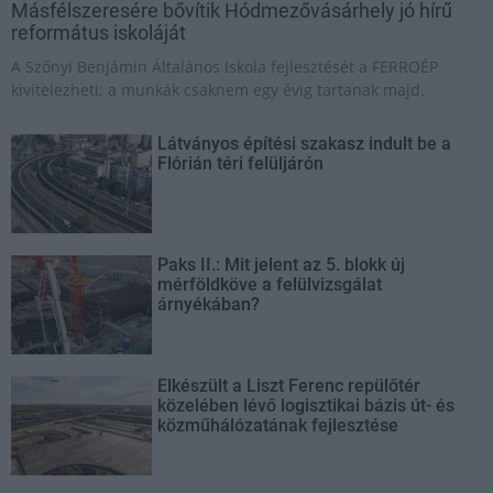
Másfélszeresére bővítik Hódmezővásárhely jó hírű
református iskoláját
A Szőnyi Benjámin Általános Iskola fejlesztését a FERROÉP
kivitelezheti; a munkák csaknem egy évig tartanak majd.
Látványos építési szakasz indult be a
Flórián téri felüljárón
Paks II.: Mit jelent az 5. blokk új
mérföldköve a felülvizsgálat
árnyékában?
Elkészült a Liszt Ferenc repülőtér
közelében lévő logisztikai bázis út- és
közműhálózatának fejlesztése