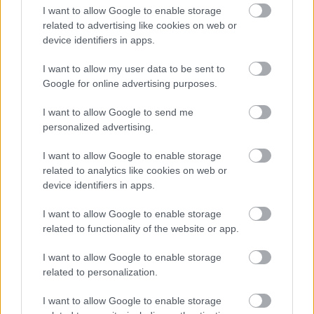
I want to allow Google to enable storage
related to advertising like cookies on web or
device identifiers in apps.
I want to allow my user data to be sent to
Google for online advertising purposes.
Hefner Gábor
, a 2F-Bau Kft. projektfelelőse kifejtette,
I want to allow Google to send me
nagy jelentőséggel bír számára a projekt kivitelezése.
personalized advertising.
„Nagy örömünkre szolgál az, hogy
I want to allow Google to enable storage
related to analytics like cookies on web or
Szekszárd életébe az utóbbi évek egyik
device identifiers in apps.
legnagyobb magánberuházását tudtuk
megnyerni és kivitelezni.”
I want to allow Google to enable storage
related to functionality of the website or app.
- fejezte ki örömét a projektfelelős.
I want to allow Google to enable storage
related to personalization.
Másrészt a projekt során felmerült összetett
megoldások kapcsán úgy fogalmazott,
I want to allow Google to enable storage