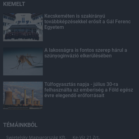
KIEMELT
Kecskeméten is szakirányú
továbbképzésekkel erősít a Gál Ferenc
Egyetem
A lakosságra is fontos szerep hárul a
szúnyoginvázió elkerülésében
Túlfogyasztás napja - július 30-ra
felhasználta az emberiség a Föld egész
évre elegendő erőforrásait
TÉMÁINKBÓL
Swietelsky Magyarország Kft.
Ke-Víz 21 Zrt.