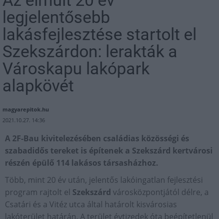
Az elmúlt 20 év
legjelentősebb
lakásfejlesztése startolt el
Szekszárdon: lerakták a
Városkapu lakópark
alapkövét
magyarepitok.hu
2021.10.27. 14:36
A 2F-Bau kivitelezésében családias közösségi és
szabadidős tereket is építenek a Szekszárd kertvárosi
részén épülő 114 lakásos társasházhoz.
Több, mint 20 év után, jelentős lakóingatlan fejlesztési
program rajtolt el
Szekszárd
városközpontjától délre, a
Csatári és a Vitéz utca által határolt kisvárosias
lakóterület határán. A terület évtizedek óta beépítetlenül