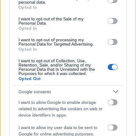
personal data.
grant or deny consent to Google and its third-party tags to
Opted In
use your data for below specified purposes in below Google
consent section.
I want to opt-out of the Sale of my
Personal Data.
Opted In
I want to opt-out of processing my
Personal Data for Targeted Advertising.
Opted In
HE-DO
BKK
KM Építő Kft.
Főmterv Mérnöki Tervező Zrt.
I want to opt-out of Collection, Use,
Látványos építési szakasz indult be a Flórián téri
Retention, Sale, and/or Sharing of my
felüljárón
Personal Data that Is Unrelated with the
Purposes for which it was collected.
A tartós nyári hőség jelentős kihívás elé állítja a KM Építőt,
Opted Out
ennek ellenére folyamatosan halad az aszfaltozás.
Google consents
Paks II.: Mit jelent az 5. blokk új
I want to allow Google to enable storage
mérföldköve a felülvizsgálat
related to advertising like cookies on web or
árnyékában?
device identifiers in apps.
I want to allow my user data to be sent to
Elkészült a Liszt Ferenc repülőtér
Google for online advertising purposes.