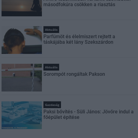
másodfokúra csökken a riasztás
Aktuális
Parfümöt és élelmiszert rejtett a
táskájába két lány Szekszárdon
Aktuális
Sorompót rongáltak Pakson
Gazdaság
Paksi bővítés - Süli János: Jövőre indul a
főépület építése