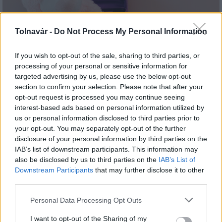
Tolnavár -
Do Not Process My Personal Information
If you wish to opt-out of the sale, sharing to third parties, or
Idén is PajTáska, egy táskányi segítség a paksi
processing of your personal or sensitive information for
iskolakezdéshez
targeted advertising by us, please use the below opt-out
section to confirm your selection. Please note that after your
opt-out request is processed you may continue seeing
interest-based ads based on personal information utilized by
us or personal information disclosed to third parties prior to
your opt-out. You may separately opt-out of the further
disclosure of your personal information by third parties on the
IAB’s list of downstream participants. This information may
MAGYAR ÉPÍTŐK
also be disclosed by us to third parties on the
IAB’s List of
Downstream Participants
that may further disclose it to other
Útépítés
third parties.
Please note that this website/app uses one or more Google
Personal Data Processing Opt Outs
services and may gather and store information including but
not limited to your visit or usage behaviour. You may click to
I want to opt-out of the Sharing of my