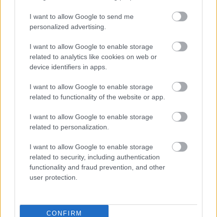
közelében lévő logisztikai bázis út- és
közműhálózatának fejlesztése
I want to allow Google to send me
personalized advertising.
I want to allow Google to enable storage
Látlelet a hazai víziközművekről?
Egyetlen, fél évszázados vezetéken
related to analytics like cookies on web or
múlt Bicske vízellátása
device identifiers in apps.
I want to allow Google to enable storage
related to functionality of the website or app.
Épített öröksége megújításával is készül
Mohács a csata ötszázadik
I want to allow Google to enable storage
évfordulójára
related to personalization.
I want to allow Google to enable storage
related to security, including authentication
functionality and fraud prevention, and other
user protection.
HÍRLEVÉL
Név
CONFIRM