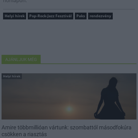
honlapon.
Helyi hírek
Pop-Rock-Jazz Fesztivál
Paks
rendezvény
AJÁNLJUK MÉG
Helyi hírek
Amire többmillióan vártunk: szombattól másodfokúra
csökken a riasztás