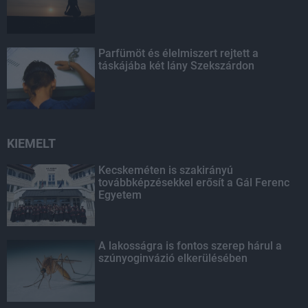
Parfümöt és élelmiszert rejtett a
táskájába két lány Szekszárdon
KIEMELT
Kecskeméten is szakirányú
továbbképzésekkel erősít a Gál Ferenc
Egyetem
A lakosságra is fontos szerep hárul a
szúnyoginvázió elkerülésében