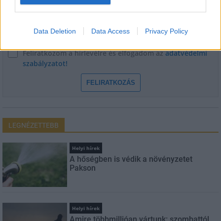
E-mail cím
Data Deletion
Data Access
Privacy Policy
Feliratkozom a hírlevélre és elfogadom az
adatvédelmi
szabályzatot!
FELIRATKOZÁS
LEGNÉZETTEBB
Helyi hírek
A hőségben is védik a növényzetet
Pakson
Helyi hírek
Amire többmillióan vártunk: szombattól