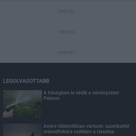
HIRDETÉS
HIRDETÉS
HIRDETÉS
LEGOLVASOTTABB
A hőségben is védik a növényzetet
Pakson
Amire többmillióan vártunk: szombattól
másodfokúra csökken a riasztás