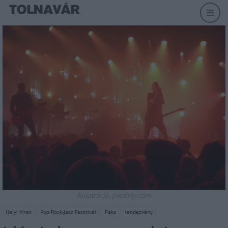
Illusztráció, pixabay.com
Helyi hírek
Pop-Rock-Jazz Fesztivál
Paks
rendezvény