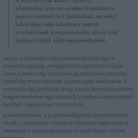
színvonalas zenei programot biztosítani a
paksi és környékbeli fiataloknak, másrészt
lehetőséget adni tehetséges amatőr
zenekaroknak a nagyközönség, illetve értő,
kritikus bírálók előtti megmérettetésre.
Sajnos a tehetséges fiatal zenekarok többsége a
szakértői segítség, a megfelelő anyagi háttér hiánya,
illetve a kevés nagy nyilvánosság előtti bemutatkozási
lehetőség miatt felbomlik, a tehetségek elkallódnak. A
szervezők úgy gondolják, hogy a paksi fesztivál évenkénti
megrendezésével egy népszerű, a szakma szemszögéből
fajsúlyos hagyományt teremtettek.
A jelentkezéseket a
prjfesztival@gmail.com
emailcímre
várják, a jelentkezés módjának részleteit megtalálják a
zenekarok a paksipoprockjazz.hu (jelentkezés online)