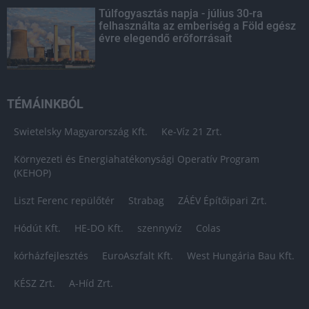
Túlfogyasztás napja - július 30-ra
felhasználta az emberiség a Föld egész
évre elegendő erőforrásait
TÉMÁINKBÓL
Swietelsky Magyarország Kft.
Ke-Víz 21 Zrt.
Környezeti és Energiahatékonysági Operatív Program
(KEHOP)
Liszt Ferenc repülőtér
Strabag
ZÁÉV Építőipari Zrt.
Hódút Kft.
HE-DO Kft.
szennyvíz
Colas
kórházfejlesztés
EuroAszfalt Kft.
West Hungária Bau Kft.
KÉSZ Zrt.
A-Híd Zrt.