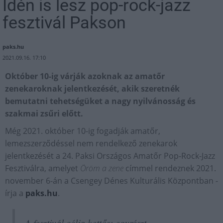
Idén is lesz pop-rock-jazz
fesztivál Pakson
paks.hu
2021.09.16. 17:10
Október 10-ig várják azoknak az amatőr
zenekaroknak jelentkezését, akik szeretnék
bemutatni tehetségüket a nagy nyilvánosság és
szakmai zsűri előtt.
Még 2021. október 10-ig fogadják amatőr,
lemezszerződéssel nem rendelkező zenekarok
jelentkezését a 24. Paksi Országos Amatőr Pop-Rock-Jazz
Fesztiválra, amelyet
Öröm a zene
címmel rendeznek 2021.
november 6-án a Csengey Dénes Kulturális Központban -
írja a
paks.hu
.
A fesztivál célja kettős: egyrészt