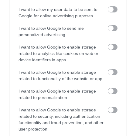
mérföldköve a felülvizsgálat
árnyékában?
I want to allow my user data to be sent to
Google for online advertising purposes.
I want to allow Google to send me
Elkészült a Liszt Ferenc repülőtér
personalized advertising.
közelében lévő logisztikai bázis út- és
közműhálózatának fejlesztése
I want to allow Google to enable storage
related to analytics like cookies on web or
device identifiers in apps.
Látlelet a hazai víziközművekről?
Egyetlen, fél évszázados vezetéken
I want to allow Google to enable storage
múlt Bicske vízellátása
related to functionality of the website or app.
I want to allow Google to enable storage
related to personalization.
Épített öröksége megújításával is készül
Mohács a csata ötszázadik
évfordulójára
I want to allow Google to enable storage
related to security, including authentication
functionality and fraud prevention, and other
user protection.