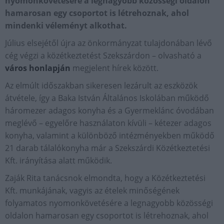
nyomonkövetésére a legnagyobb közösségi oldalon
hamarosan egy csoportot is létrehoznak, ahol
mindenki véleményt alkothat.
Július elsejétől újra az önkormányzat tulajdonában lévő
cég végzi a közétkeztetést Szekszárdon – olvasható a
város honlapján
megjelent hírek között.
Az elmúlt időszakban sikeresen lezárult az eszközök
átvétele, így a Baka István Általános Iskolában működő
háromezer adagos konyha és a Gyermeklánc óvodában
meglévő – egyelőre használaton kívüli – kétezer adagos
konyha, valamint a különböző intézményekben működő
21 darab tálalókonyha már a Szekszárdi Közétkeztetési
Kft. irányítása alatt működik.
Zaják Rita tanácsnok elmondta, hogy a Közétkeztetési
Kft. munkájának, vagyis az ételek minőségének
folyamatos nyomonkövetésére a legnagyobb közösségi
oldalon hamarosan egy csoportot is létrehoznak, ahol