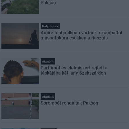
Pakson
Helyi hírek
Amire többmillióan vártunk: szombattól
másodfokúra csökken a riasztás
Aktuális
Parfümöt és élelmiszert rejtett a
táskájába két lány Szekszárdon
Aktuális
Sorompót rongáltak Pakson