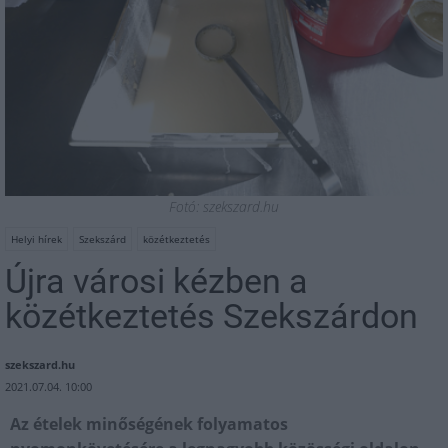
Fotó: szekszard.hu
Helyi hírek
Szekszárd
közétkeztetés
Újra városi kézben a
közétkeztetés Szekszárdon
szekszard.hu
2021.07.04. 10:00
Az ételek minőségének folyamatos