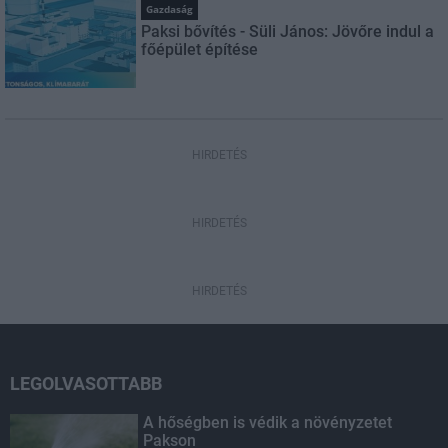
Gazdaság
Paksi bővítés - Süli János: Jövőre indul a
főépület építése
HIRDETÉS
HIRDETÉS
HIRDETÉS
LEGOLVASOTTABB
A hőségben is védik a növényzetet
Pakson