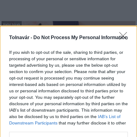
Helyi hírek
Tolnavár -
Do Not Process My Personal Information
If you wish to opt-out of the sale, sharing to third parties, or
processing of your personal or sensitive information for
targeted advertising by us, please use the below opt-out
section to confirm your selection. Please note that after your
Idén is PajTáska, egy táskányi segítség a paksi
opt-out request is processed you may continue seeing
iskolakezdéshez
interest-based ads based on personal information utilized by
us or personal information disclosed to third parties prior to
your opt-out. You may separately opt-out of the further
disclosure of your personal information by third parties on the
IAB’s list of downstream participants. This information may
also be disclosed by us to third parties on the
IAB’s List of
Downstream Participants
that may further disclose it to other
MAGYAR ÉPÍTŐK
third parties.