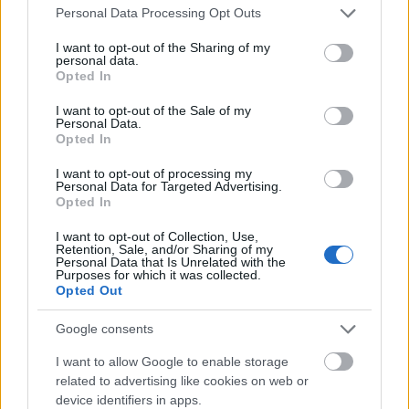
Please note that this website/app uses one or more Google
Personal Data Processing Opt Outs
Útépítés
services and may gather and store information including but
not limited to your visit or usage behaviour. You may click to
I want to opt-out of the Sharing of my
personal data.
grant or deny consent to Google and its third-party tags to
Opted In
use your data for below specified purposes in below Google
consent section.
I want to opt-out of the Sale of my
Personal Data.
Opted In
I want to opt-out of processing my
Personal Data for Targeted Advertising.
Opted In
I want to opt-out of Collection, Use,
Retention, Sale, and/or Sharing of my
Personal Data that Is Unrelated with the
HE-DO
BKK
KM Építő Kft.
Főmterv Mérnöki Tervező Zrt.
Purposes for which it was collected.
Opted Out
Látványos építési szakasz indult be a Flórián téri
felüljárón
Google consents
A tartós nyári hőség jelentős kihívás elé állítja a KM Építőt,
ennek ellenére folyamatosan halad az aszfaltozás.
I want to allow Google to enable storage
related to advertising like cookies on web or
device identifiers in apps.
Paks II.: Mit jelent az 5. blokk új