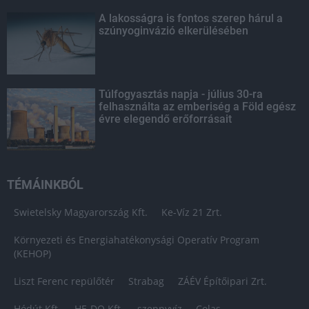
A lakosságra is fontos szerep hárul a
szúnyoginvázió elkerülésében
Túlfogyasztás napja - július 30-ra
felhasználta az emberiség a Föld egész
évre elegendő erőforrásait
TÉMÁINKBÓL
Swietelsky Magyarország Kft.
Ke-Víz 21 Zrt.
Környezeti és Energiahatékonysági Operatív Program
(KEHOP)
Liszt Ferenc repülőtér
Strabag
ZÁÉV Építőipari Zrt.
Hódút Kft.
HE-DO Kft.
szennyvíz
Colas