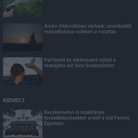
Amire többmillióan vártunk: szombattól
másodfokúra csökken a riasztás
Parfümöt és élelmiszert rejtett a
táskájába két lány Szekszárdon
KIEMELT
Kecskeméten is szakirányú
továbbképzésekkel erősít a Gál Ferenc
Egyetem