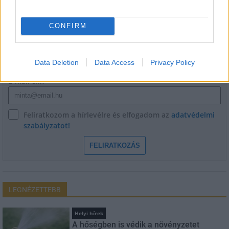
HÍRLEVÉL
CONFIRM
Név
Data Deletion
Data Access
Privacy Policy
E-mail cím
Feliratkozom a hírlevélre és elfogadom az
adatvédelmi
szabályzatot!
FELIRATKOZÁS
LEGNÉZETTEBB
Helyi hírek
A hőségben is védik a növényzetet