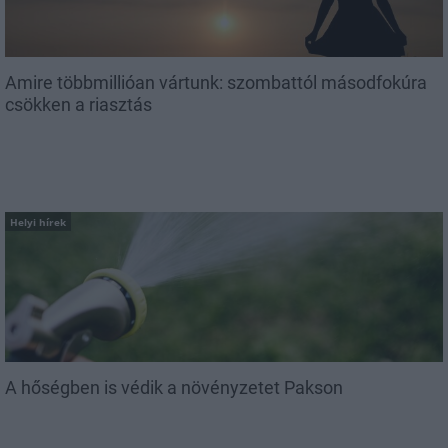
Amire többmillióan vártunk: szombattól másodfokúra
csökken a riasztás
Helyi hírek
A hőségben is védik a növényzetet Pakson