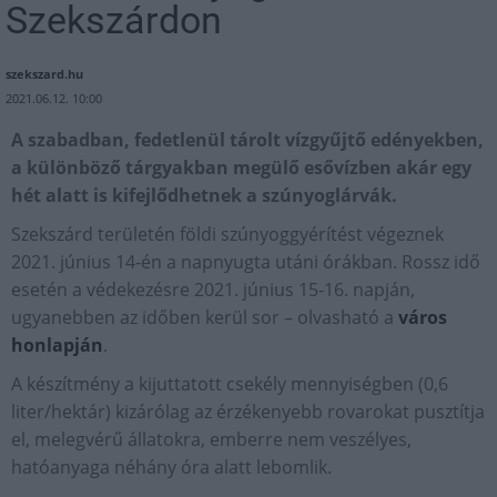
Szekszárdon
szekszard.hu
2021.06.12. 10:00
A szabadban, fedetlenül tárolt vízgyűjtő edényekben,
a különböző tárgyakban megülő esővízben akár egy
hét alatt is kifejlődhetnek a szúnyoglárvák.
Szekszárd területén földi szúnyoggyérítést végeznek
2021. június 14-én a napnyugta utáni órákban. Rossz idő
esetén a védekezésre 2021. június 15-16. napján,
ugyanebben az időben kerül sor – olvasható a
város
honlapján
.
A készítmény a kijuttatott csekély mennyiségben (0,6
liter/hektár) kizárólag az érzékenyebb rovarokat pusztítja
el, melegvérű állatokra, emberre nem veszélyes,
hatóanyaga néhány óra alatt lebomlik.