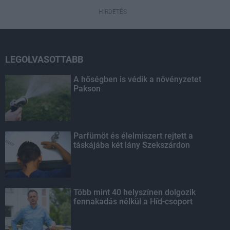
HIRDETÉS
LEGOLVASOTTABB
A hőségben is védik a növényzetet
Pakson
Parfümöt és élelmiszert rejtett a
táskájába két lány Szekszárdon
Több mint 40 helyszínen dolgozik
fennakadás nélkül a Híd-csoport