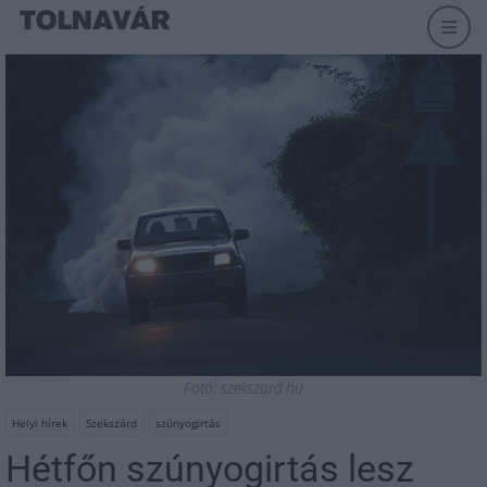
Fotó: szekszard.hu
Helyi hírek
Szekszárd
szúnyogirtás
Hétfőn szúnyogirtás lesz