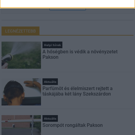
FELIRATKOZÁS
LEGNÉZETTEBB
Helyi hírek
A hőségben is védik a növényzetet
Pakson
Aktuális
Parfümöt és élelmiszert rejtett a
táskájába két lány Szekszárdon
Aktuális
Sorompót rongáltak Pakson