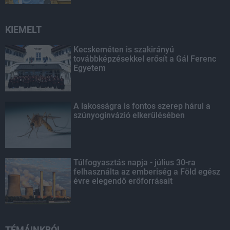
KIEMELT
Kecskeméten is szakirányú
továbbképzésekkel erősít a Gál Ferenc
Egyetem
A lakosságra is fontos szerep hárul a
szúnyoginvázió elkerülésében
Túlfogyasztás napja - július 30-ra
felhasználta az emberiség a Föld egész
évre elegendő erőforrásait
TÉMÁINKBÓL