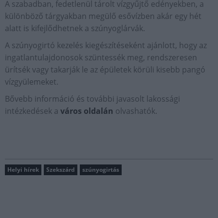
A szabadban, fedetlenül tárolt vízgyűjtő edényekben, a
különböző tárgyakban megülő esővízben akár egy hét
alatt is kifejlődhetnek a szúnyoglárvák.
A szúnyogirtó kezelés kiegészítéseként ajánlott, hogy az
ingatlantulajdonosok szüntessék meg, rendszeresen
ürítsék vagy takarják le az épületek körüli kisebb pangó
vízgyülemeket.
Bővebb információ és további javasolt lakossági
intézkedések a
város oldalán
olvashatók.
Helyi hírek
Szekszárd
szúnyogirtás