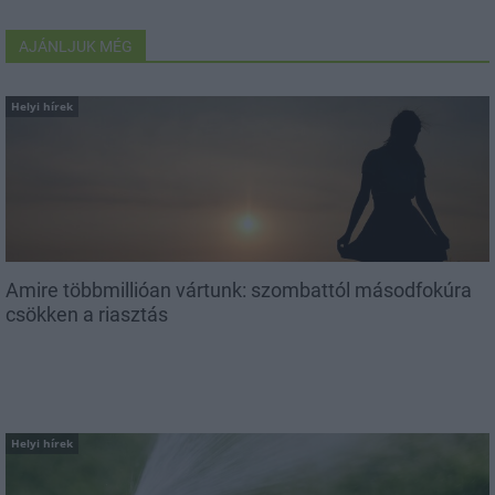
AJÁNLJUK MÉG
Helyi hírek
Amire többmillióan vártunk: szombattól másodfokúra
csökken a riasztás
Helyi hírek