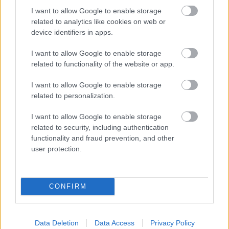
I want to allow Google to enable storage
related to analytics like cookies on web or
Látlelet a hazai víziközművekről?
device identifiers in apps.
Egyetlen, fél évszázados vezetéken
múlt Bicske vízellátása
I want to allow Google to enable storage
related to functionality of the website or app.
I want to allow Google to enable storage
related to personalization.
HÍRLEVÉL
I want to allow Google to enable storage
related to security, including authentication
functionality and fraud prevention, and other
Név
user protection.
E-mail cím
CONFIRM
Feliratkozom a hírlevélre és elfogadom az
adatvédelmi
szabályzatot!
Data Deletion
Data Access
Privacy Policy