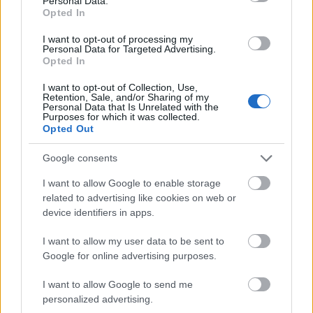
Personal Data.
Opted In
Hódmezővásárhely
iskolaépítés
FERROÉP Zrt.
oktatási beruházás
Másfélszeresére bővítik Hódmezővásárhely jó hírű
I want to opt-out of processing my
Personal Data for Targeted Advertising.
református iskoláját
Opted In
A Szőnyi Benjámin Általános Iskola fejlesztését a FERROÉP
I want to opt-out of Collection, Use,
kivitelezheti; a munkák csaknem egy évig tartanak majd.
Retention, Sale, and/or Sharing of my
Personal Data that Is Unrelated with the
Purposes for which it was collected.
Látványos építési szakasz indult be a
Opted Out
Flórián téri felüljárón
Google consents
I want to allow Google to enable storage
related to advertising like cookies on web or
Paks II.: Mit jelent az 5. blokk új
mérföldköve a felülvizsgálat
device identifiers in apps.
árnyékában?
I want to allow my user data to be sent to
Google for online advertising purposes.
Elkészült a Liszt Ferenc repülőtér
I want to allow Google to send me
közelében lévő logisztikai bázis út- és
personalized advertising.
közműhálózatának fejlesztése