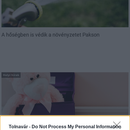
A hőségben is védik a növényzetet Pakson
Helyi hírek
Idén is PajTáska, egy táskányi segítség a paksi
Tolnavár -
Do Not Process My Personal Information
iskolakezdéshez