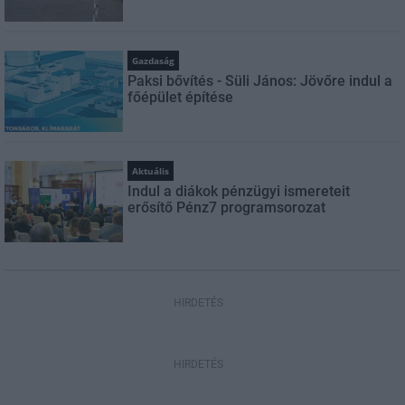
Gazdaság
Paksi bővítés - Süli János: Jövőre indul a
főépület építése
Aktuális
Indul a diákok pénzügyi ismereteit
erősítő Pénz7 programsorozat
HIRDETÉS
HIRDETÉS