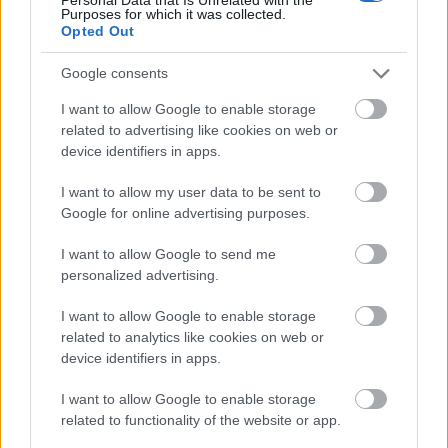
Purposes for which it was collected.
közműhálózatának fejlesztése
Opted Out
Google consents
Látlelet a hazai víziközművekről?
Egyetlen, fél évszázados vezetéken
I want to allow Google to enable storage
múlt Bicske vízellátása
related to advertising like cookies on web or
device identifiers in apps.
I want to allow my user data to be sent to
Épített öröksége megújításával is készül
Google for online advertising purposes.
Mohács a csata ötszázadik
évfordulójára
I want to allow Google to send me
personalized advertising.
I want to allow Google to enable storage
related to analytics like cookies on web or
device identifiers in apps.
HÍRLEVÉL
I want to allow Google to enable storage
Név
related to functionality of the website or app.