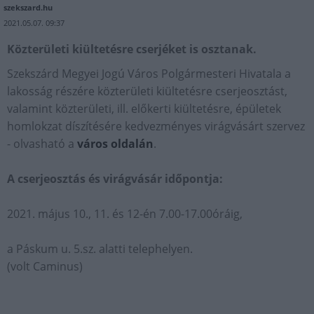
szekszard.hu
2021.05.07. 09:37
Közterületi kiültetésre cserjéket is osztanak.
Szekszárd Megyei Jogú Város Polgármesteri Hivatala a
lakosság részére közterületi kiültetésre cserjeosztást,
valamint közterületi, ill. előkerti kiültetésre, épületek
homlokzat díszítésére kedvezményes virágvásárt szervez
- olvasható a
város oldalán
.
A cserjeosztás és virágvásár időpontja:
2021. május 10., 11. és 12-én 7.00-17.00óráig,
a Páskum u. 5.sz. alatti telephelyen.
(volt Caminus)