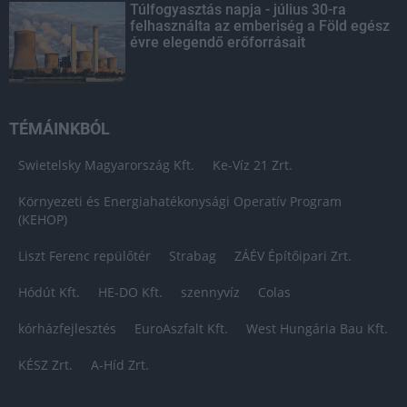
Túlfogyasztás napja - július 30-ra
felhasználta az emberiség a Föld egész
évre elegendő erőforrásait
TÉMÁINKBÓL
Swietelsky Magyarország Kft.
Ke-Víz 21 Zrt.
Környezeti és Energiahatékonysági Operatív Program
(KEHOP)
Liszt Ferenc repülőtér
Strabag
ZÁÉV Építőipari Zrt.
Hódút Kft.
HE-DO Kft.
szennyvíz
Colas
kórházfejlesztés
EuroAszfalt Kft.
West Hungária Bau Kft.
KÉSZ Zrt.
A-Híd Zrt.