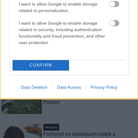
I want to allow Google to enable storage
E-mail cím
related to personalization.
I want to allow Google to enable storage
related to security, including authentication
Feliratkozom a hírlevélre és elfogadom az
adatvédelmi
functionality and fraud prevention, and other
szabályzatot!
user protection.
FELIRATKOZÁS
CONFIRM
LEGNÉZETTEBB
Data Deletion
Data Access
Privacy Policy
Helyi hírek
A hőségben is védik a növényzetet
Pakson
Aktuális
Parfümöt és élelmiszert rejtett a