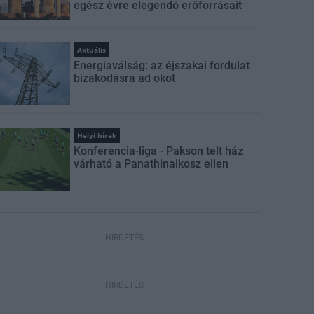
egész évre elegendő erőforrásait
Aktuális
Energiaválság: az éjszakai fordulat
bizakodásra ad okot
Helyi hírek
Konferencia-liga - Pakson telt ház
várható a Panathinaikosz ellen
HIRDETÉS
HIRDETÉS