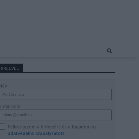
HÍRLEVÉL
Név
E-mail cím
Feliratkozom a hírlevélre és elfogadom az
adatvédelmi szabályzatot!