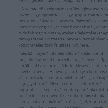
szükséges felújítások valósuljanak meg mindenütt
– A szabadidős, rekreációs terület fejlesztése is fo
uszoda, egy jégcsarnok és egy új sportcsarnok me
területen – folytatta a tervezett fejlesztések isme
uszodához engedélyes tervek vannak már, de az 
tudnánk megvalósítani, ezeket a fejlesztéseket e
támogatással. Hozzátette: tervben vannak olyan kul
központ teljes körű felújítása, bővítése.
Paks költségvetését minimális mértékben érinti a 
megfelezése, erről is beszélt a polgármester. Úgy
körülbelül harminc millió forint kiesést jelent, 
következményei. Hangsúlyozta, hogy a kormányzat
vállalkozásokat, a munkahelyteremtés, gazdaságélé
legnagyobb adózóit sem érinti ez az intézkedés. –
nagyobb segítséget nyújtsunk a pandémia miatt ne
hullám idején elengedtük az önkormányzati tulajdo
ezzel a paksi munkáltatókat és a cégeken keresztül
emeljük az önkormányzati bérlakások lakbéreit – 