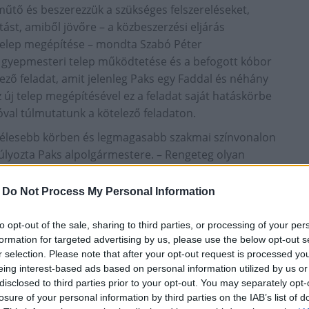
űtő és beszerezzük a szükséges felszereléseket,
st, amiből jövőre – a közbeszerzési eljárás
i telep megépítése – mondta Szabó Péter
gyepmesteri telep működtetése és a befogott kóbor
lező feladat, amit jelenleg Paks egy Faddal és néhány
 új telep megépítésével ez a feladat saját hatáskörbe
 jóval túlmutatunk a kötelező feladaton.
gszélesebb körben és legmagasabb szakmai színvonalon
súlyozta Paks alpolgármestere. – Rengeteg olyan
at, a költségvetésünk 75 százalékát ezek finanszírozása
atás miatt sem csökkentjük – tette hozzá. – Az
-
Do Not Process My Personal Information
tosítása kötelező feladat, az önkormányzat mégis
átás is. Az idősgondozásban ugyanez a helyzet. Az
to opt-out of the sale, sharing to third parties, or processing of your per
s az idősek klubját, amit nem ír elő jogszabály, de
formation for targeted advertising by us, please use the below opt-out s
r selection. Please note that after your opt-out request is processed y
ék ezeket a szolgáltatásokat is – tette hozzá Szántó
eing interest-based ads based on personal information utilized by us or
disclosed to third parties prior to your opt-out. You may separately opt-
losure of your personal information by third parties on the IAB’s list of
ezik forrás. – Az elmúlt időszakban nagy figyelmet