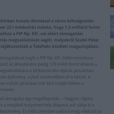
örben hozott döntéssel a város költségvetési
r 22-i módosítás indoka, hogy 1,3 milliárd forint
athoz a PIP Np. Kft.-vel aláírt támogatási
sztés megvalósítását segíti, melyekről Szabó Péter
 tájékoztattak a TelePaks közéleti magazinjában.
ámogatással segíti a PIP Np. Kft. Elektromosbusz-
zető út létesítésére pedig 129 millió forint érkezik a
egvalósítására a közbeszerzési eljárás januárban
zas építmény, a jövő esztendőben el is készül. A
ban induló járatokat már kint tudják tölteni a
rmester.
nttal támogatja egy megállapodás. – Nagyon régóta
 a meglévő kutyamenhely állapota, ezt váltja ki a
létesítmény. Ez több ütemben valósul meg: elkészül az