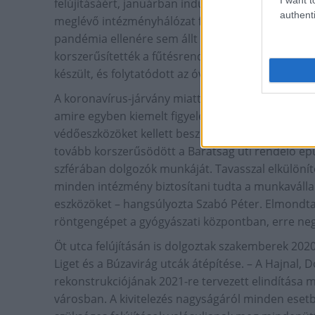
felújításáért, januárban indul a kivitelezés. Kiem
authenti
meglévő intézményhálózat folyamatos karbantartás
pandémia ellenére sem állt meg az élet ezen a te
korszerűsítették a fűtésrendszert és klimatizáltá
készült, és folytatódott az óvodaudvarokon a játék
A koronavírus-járvány miatt nagy feladat hárult e
amire egyben kiemelt figyelem irányult. A védekez
védőeszközöket kellett beszerezni, létszámot átcso
tovább korszerűsödött a Barátság úti rendelő ép
szférában dolgozók munkáját. Tavasszal elkülönít
minden intézmény biztosítani tudta a munkaválla
eszközöket – hangsúlyozta Szabó Péter. Elmondta a
röntgengépet a gyógyászati központban, erre negy
Öt utca felújításán is dolgoztak szakemberek 2020-
Liget és a Búzavirág utcák átépítése. – A Hajnal, 
rekonstrukciójának 2021-re tervezett elindítása me
városban. A kivitelezés nagyságáról minden eset