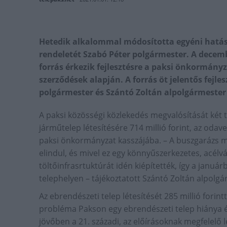
Hetedik alkalommal módosította egyéni hatásk
rendeletét Szabó Péter polgármester. A decembe
forrás érkezik fejlesztésre a paksi önkormányz
szerződések alapján. A forrás öt jelentős fejle
polgármester és Szántó Zoltán alpolgármester
A paksi közösségi közlekedés megvalósítását két t
járműtelep létesítésére 714 millió forint, az odave
paksi önkormányzat kasszájába. – A buszgarázs m
elindul, és mivel ez egy könnyűszerkezetes, acélvá
töltőinfrasrtuktúrát idén kiépítették, így a január
telephelyen – tájékoztatott Szántó Zoltán alpolgá
Az ebrendészeti telep létesítését 285 millió fori
probléma Pakson egy ebrendészeti telep hiánya és
jövőben a 21. századi, az előírásoknak megfelelő 