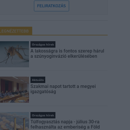
FELIRATKOZÁS
LEGNÉZETTEBB
Országos hírek
A lakosságra is fontos szerep hárul
a szúnyoginvázió elkerülésében
Aktuális
Szakmai napot tartott a megyei
igazgatóság
Országos hírek
Túlfogyasztás napja - július 30-ra
felhasználta az emberiség a Föld