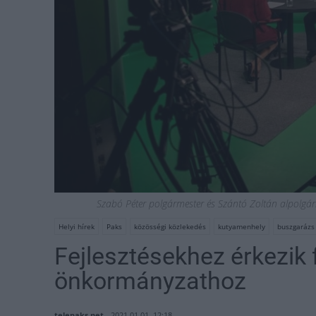
Szabó Péter polgármester és Szántó Zoltán alpolgár
Helyi hírek
Paks
közösségi közlekedés
kutyamenhely
buszgarázs
Fejlesztésekhez érkezik 
önkormányzathoz
telepaks.net
2021.01.01. 12:18