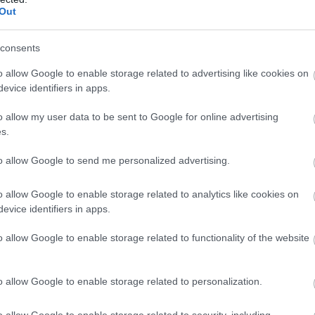
új városrész, a lakótelep épült Pakson. – Nekünk,
Out
ünk erre a folyamatra és elsődleges szempont legyen,
pcsolódó városfejlesztésből, olyan beruházásokat
consents
t javítják, gondolok itt az elektromos közösségi
o allow Google to enable storage related to advertising like cookies on
y az Atom tér rehabilitációjára. Ha nem lenne a Paks
evice identifiers in apps.
hatnának meg – fogalmazott. – Tökéletes az egyetértés
 vezetése és Süli János miniszter között abban, hogy a
o allow my user data to be sent to Google for online advertising
ára megvalósítani. Ezért nagyon fontos, hogy olyan
s.
nak meg Pakson, amelyek tehermentesítik a várost,
to allow Google to send me personalized advertising.
Ezen szemlélet alapján zajlanak az
 és történik a szolgáltatások bővítése – hangsúlyozta
o allow Google to enable storage related to analytics like cookies on
evice identifiers in apps.
bházak kilencven százalékát már felújították, és a
o allow Google to enable storage related to functionality of the website
n a környezetük nagy része is új köntösbe öltözött,
hogy a tömbbelsőfelújítási program az óvárosban
asházainál.
o allow Google to enable storage related to personalization.
dén a közbeszerzés a Kápolna utcai bölcsődeépület
o allow Google to enable storage related to security, including