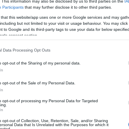
. This information may also be disclosed by us to third parties on the
IA
zúthálózat felújítására. Ez a program most
Participants
that may further disclose it to other third parties.
 utca felújításának tervezése indul el a támogatásból. A
nek, valamint a Villany utcában megtörténik a piac
 that this website/app uses one or more Google services and may gath
including but not limited to your visit or usage behaviour. You may click 
 Szabó Péter. Szántó Zoltán alpolgármester szerint
 to Google and its third-party tags to use your data for below specifi
zések, közbeszerzések lefolytatását követően 2022-re
ogle consent section.
s elindul az egyik szerződésnek köszönhetően: az
l Data Processing Opt Outs
ió forinttal támogatja a PIP Np. Kft. – A Kereszt
lmet fordítva arra, hogy tágas, élhető maradjon az utca
o opt-out of the Sharing of my personal data.
In
zók, éttermek működtetésére is alkalmas legyen. A
, nehezen lehet rajta közlekedni, parkolni, sok
o opt-out of the Sale of my Personal Data.
er. Szántó Zoltán hozzátette, hogy a szűkös úttest
In
a célunk, hogy tehermentesítsük a főutcát. Ezért is
omos buszokkal, és szeretnénk a kerékpároskultúrát
to opt-out of processing my Personal Data for Targeted
ing.
ágos teret nyitni a közlekedésre – tette hozzá.
In
y az itt élők komfortérzetének javításáért vagy az
o opt-out of Collection, Use, Retention, Sale, and/or Sharing
tanak meg egy-egy fejlesztést. Hozzátette, ugyanaz a
ersonal Data that Is Unrelated with the Purposes for which it
lected.