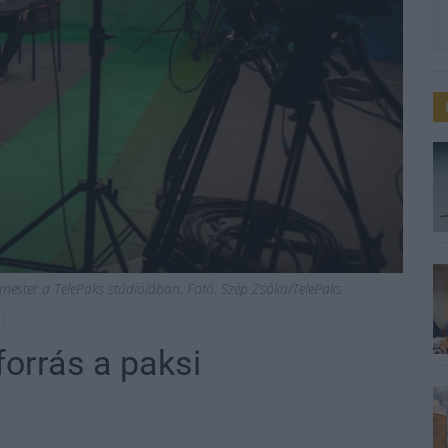
mester a TelePaks stúdiójában. Fotó: Szép Zsóka/TelePaks
forrás a paksi