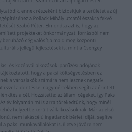
 – tájékoztatott Szántó Zoltán alpolgármester.
lytatódik, ennek részeként biztosítjuk a területet az új
gépítéséhez a Pollack Mihály utcától északra fekvő
rtetését Szabó Péter. Elmondta azt is, hogy az
említett projekteket önkormányzati forrásból nem
gy beruházó cég valósítja majd meg központi
turális jellegű fejlesztések is, mint a Csengey
kis- és középvállalkozások iparűzési adójának
 tájékoztatott, hogy a paksi költségvetésben ez
aminek a városlakók számára nem lesznek negatív
 ezzel a döntéssel nagymértékben segíti az érintett
nkítés a cél. Hozzátette: az állami cégeket, így Paks
 Az év folyamán mi is arra törekedtünk, hogy minél
héz helyzetbe került vállalkozásoknak. Már az első
nú, nem lakáscélú ingatlanok bérleti díját, segítve
 a paksi munkavállalókat is, illetve jövőre nem
emelte ki Szántó Zoltán.