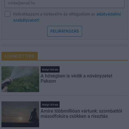
Feliratkozom a hírlevélre és elfogadom az
adatvédelmi
szabályzatot!
FELIRATKOZÁS
LEGNÉZETTEBB
Helyi hírek
A hőségben is védik a növényzetet
Pakson
Helyi hírek
Amire többmillióan vártunk: szombattól
másodfokúra csökken a riasztás