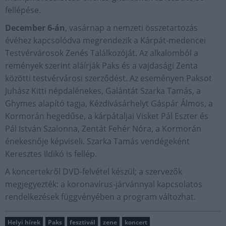
fellépése.
December 6-án
, vasárnap a nemzeti összetartozás
évéhez kapcsolódva megrendezik a Kárpát-medencei
Testvérvárosok Zenés Találkozóját. Az alkalomból a
remények szerint aláírják Paks és a vajdasági Zenta
közötti testvérvárosi szerződést. Az eseményen Paksot
Juhász Kitti népdalénekes, Galántát Szarka Tamás, a
Ghymes alapító tagja, Kézdivásárhelyt Gáspár Álmos, a
Kormorán hegedűse, a kárpátaljai Visket Pál Eszter és
Pál István Szalonna, Zentát Fehér Nóra, a Kormorán
énekesnője képviseli. Szarka Tamás vendégeként
Keresztes Ildikó is fellép.
A koncertekről DVD-felvétel készül; a szervezők
megjegyezték: a koronavírus-járvánnyal kapcsolatos
rendelkezések függvényében a program változhat.
Helyi hírek
Paks
fesztivál
zene
koncert