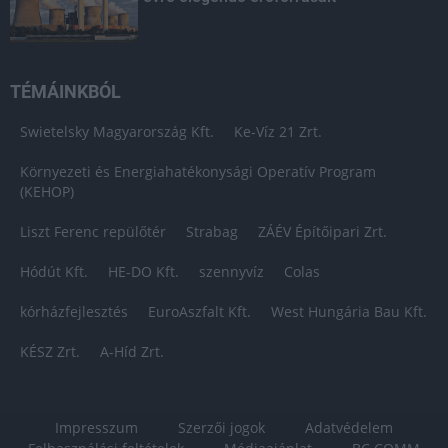
TÉMÁINKBÓL
Swietelsky Magyarország Kft.
Ke-Víz 21 Zrt.
Környezeti és Energiahatékonysági Operatív Program
(KEHOP)
Liszt Ferenc repülőtér
Strabag
ZÁÉV Építőipari Zrt.
Hódút Kft.
HE-DO Kft.
szennyvíz
Colas
kórházfejlesztés
EuroAszfalt Kft.
West Hungária Bau Kft.
KÉSZ Zrt.
A-Híd Zrt.
Impresszum
Szerzői jogok
Adatvédelem