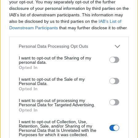
your opt-out. You may separately opt-out of the further
disclosure of your personal information by third parties on the
IAB’s list of downstream participants. This information may
Idén is PajTáska, egy táskányi segítség a paksi
also be disclosed by us to third parties on the
IAB’s List of
iskolakezdéshez
Downstream Participants
that may further disclose it to other
third parties.
Please note that this website/app uses one or more Google
Personal Data Processing Opt Outs
services and may gather and store information including but
not limited to your visit or usage behaviour. You may click to
I want to opt-out of the Sharing of my
personal data.
grant or deny consent to Google and its third-party tags to
Opted In
use your data for below specified purposes in below Google
MAGYAR ÉPÍTŐK
consent section.
I want to opt-out of the Sale of my
Personal Data.
Opted In
Útépítés
I want to opt-out of processing my
Personal Data for Targeted Advertising.
Opted In
I want to opt-out of Collection, Use,
Retention, Sale, and/or Sharing of my
Personal Data that Is Unrelated with the
Purposes for which it was collected.