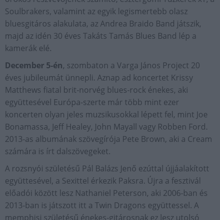
Soulbrakers, valamint az egyik legismertebb olasz
bluesgitáros alakulata, az Andrea Braido Band játszik,
majd az idén 30 éves Takáts Tamás Blues Band lép a
kamerák elé.
December 5-én
, szombaton a Varga János Project 20
éves jubileumát ünnepli. Aznap ad koncertet Krissy
Matthews fiatal brit-norvég blues-rock énekes, aki
együttesével Európa-szerte már több mint ezer
koncerten olyan jeles muzsikusokkal lépett fel, mint Joe
Bonamassa, Jeff Healey, John Mayall vagy Robben Ford.
2013-as albumának szövegírója Pete Brown, aki a Cream
számára is írt dalszövegeket.
A rozsnyói születésű Pál Balázs Jenő ezúttal újjáalakított
együttesével, a Sexittel érkezik Paksra. Újra a fesztivál
előadói között lesz Nathaniel Peterson, aki 2006-ban és
2013-ban is játszott itt a Twin Dragons együttessel. A
memphisi születésű énekes-gitárosnak ez lesz utolsó