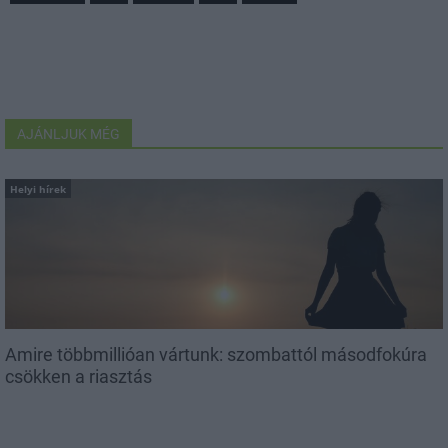
AJÁNLJUK MÉG
Helyi hírek
Amire többmillióan vártunk: szombattól másodfokúra
csökken a riasztás