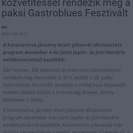
közvetítéssel rendezik meg a
paksi Gastroblues Fesztivált
MTI
2020.11.20. 07:17
A koronavírus-járvány miatt júliusról elhalasztott
program december 4-én Janis Joplin- és Jimi Hendrix-
emlékkoncerttel kezdődik.
Zárt körben, élő televíziós és internetes közvetítéssel
rendezik meg december 4. és 6. között a 28. paksi
Gastroblues Fesztivált, amelyen a műfaj haza képviselői
mellett többek között a brit-norvég énekes, Krissy
Matthews is fellép.
A koronavírus-járvány miatt júliusról elhalasztott
program december 4-én Janis Joplin- és Jimi Hendrix-
emlékkoncerttel kezdődik. A koncerten a fesztivál már
örökös részvevőjének számító, esztergomi Tűzkerék xT, a