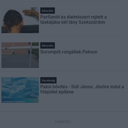
Aktuális
Parfümöt és élelmiszert rejtett a
táskájába két lány Szekszárdon
Aktuális
Sorompót rongáltak Pakson
Gazdaság
Paksi bővítés - Süli János: Jövőre indul a
főépület építése
HIRDETÉS