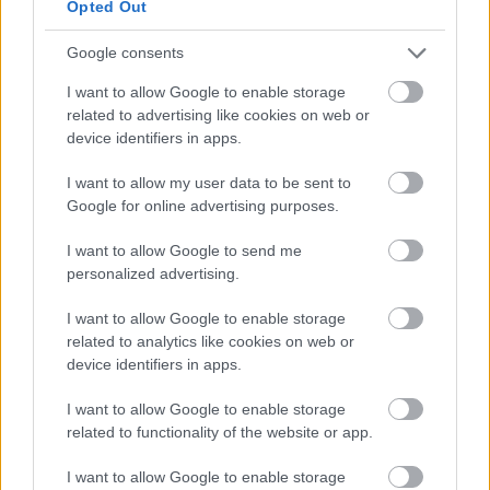
Opted Out
Google consents
I want to allow Google to enable storage
related to advertising like cookies on web or
HE-DO
BKK
KM Építő Kft.
Főmterv Mérnöki Tervező Zrt.
device identifiers in apps.
Látványos építési szakasz indult be a Flórián téri
felüljárón
I want to allow my user data to be sent to
Google for online advertising purposes.
A tartós nyári hőség jelentős kihívás elé állítja a KM Építőt,
ennek ellenére folyamatosan halad az aszfaltozás.
I want to allow Google to send me
personalized advertising.
Paks II.: Mit jelent az 5. blokk új
mérföldköve a felülvizsgálat
I want to allow Google to enable storage
árnyékában?
related to analytics like cookies on web or
device identifiers in apps.
I want to allow Google to enable storage
Elkészült a Liszt Ferenc repülőtér
közelében lévő logisztikai bázis út- és
related to functionality of the website or app.
közműhálózatának fejlesztése
I want to allow Google to enable storage