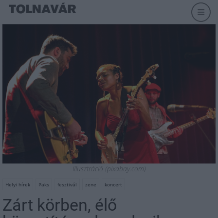
Illusztráció (pixabay.com)
Helyi hírek
Paks
fesztivál
zene
koncert
Zárt körben, élő