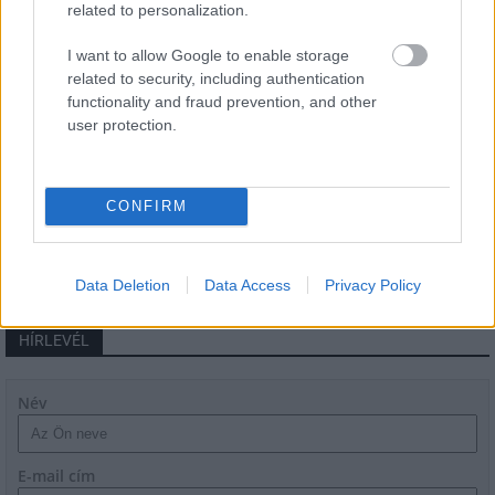
related to personalization.
Látlelet a hazai víziközművekről?
I want to allow Google to enable storage
Egyetlen, fél évszázados vezetéken
related to security, including authentication
múlt Bicske vízellátása
functionality and fraud prevention, and other
user protection.
Épített öröksége megújításával is készül
Mohács a csata ötszázadik
évfordulójára
CONFIRM
Data Deletion
Data Access
Privacy Policy
HÍRLEVÉL
Név
E-mail cím