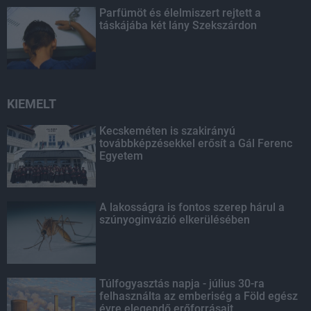
Parfümöt és élelmiszert rejtett a
táskájába két lány Szekszárdon
KIEMELT
Kecskeméten is szakirányú
továbbképzésekkel erősít a Gál Ferenc
Egyetem
A lakosságra is fontos szerep hárul a
szúnyoginvázió elkerülésében
Túlfogyasztás napja - július 30-ra
felhasználta az emberiség a Föld egész
évre elegendő erőforrásait