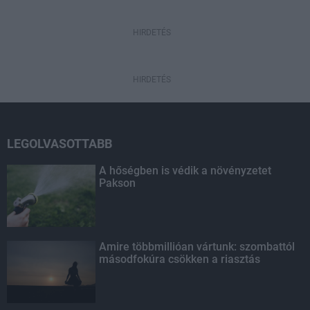
HIRDETÉS
HIRDETÉS
LEGOLVASOTTABB
A hőségben is védik a növényzetet
Pakson
Amire többmillióan vártunk: szombattól
másodfokúra csökken a riasztás