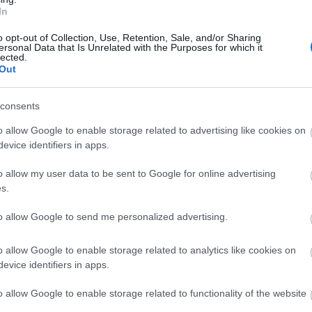
In
y szakmai tudása mellett szívvel-lélekkel valósította
külözhetetlen olyan termék megvalósításához, amely
o opt-out of Collection, Use, Retention, Sale, and/or Sharing
ersonal Data that Is Unrelated with the Purposes for which it
eretik használni. Ez a verseny régóta arról szól,
lected.
Out
k adni a terméküket, és ehhez egy szerethető, jó
en Zsakó László zsűrielnököt, a szervező Neumann
consents
ökét.
o allow Google to enable storage related to advertising like cookies on
evice identifiers in apps.
zeti Tehetségprogram, a Paksi Atomerőmű, a
o allow my user data to be sent to Google for online advertising
s.
68-as megalapítása óta vállal szerepet a digitális
to allow Google to send me personalized advertising.
 között kiemelt az informatikai tehetséggondozás,
 Nemes Tihamér Országos Középiskolai
o allow Google to enable storage related to analytics like cookies on
ogo Országos Számítástechnikai Tanulmányi
evice identifiers in apps.
ó csapatoknak.
o allow Google to enable storage related to functionality of the website