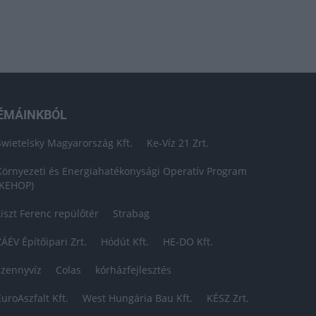
ÉMÁINKBÓL
Swietelsky Magyarország Kft.
Ke-Víz 21 Zrt.
Környezeti és Energiahatékonysági Operatív Program
(KEHOP)
Liszt Ferenc repülőtér
Strabag
ZÁÉV Építőipari Zrt.
Hódút Kft.
HE-DO Kft.
szennyvíz
Colas
kórházfejlesztés
EuroAszfalt Kft.
West Hungária Bau Kft.
KÉSZ Zrt.