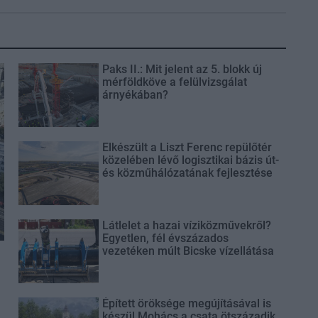
Paks II.: Mit jelent az 5. blokk új
mérföldköve a felülvizsgálat
árnyékában?
Elkészült a Liszt Ferenc repülőtér
közelében lévő logisztikai bázis út-
és közműhálózatának fejlesztése
Látlelet a hazai víziközművekről?
Egyetlen, fél évszázados
vezetéken múlt Bicske vízellátása
Épített öröksége megújításával is
készül Mohács a csata ötszázadik