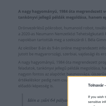
A nagy hagyományú, 1984 óta megrendezett ve
tankönyvi jellegű példák megoldása, hanem 
Drónvezérlésű pókrobot, humanoid robot, tovább
a 2020-as Neumann Nemzetközi Tehetségkutató 
napokban tartották meg a szekszárdi I. Béla Gi
Az október 8-án és 9-én online megrendezett inf
jutott be magyarországi, szerbiai, vajdasági és erd
A nagy hagyományú, 1984 óta megrendezett pro
feladatok, tankönyvi jellegű példák megoldása,
nagyon fontos az alapötlet hasznossága, újszerű
értékeléskor pedig nem csupán a résztvevők infor
előadói képesség is.
Tolnavár 
If you wish 
Idén a zsűri 64 pályaművet tekintett meg, 
sensitive in