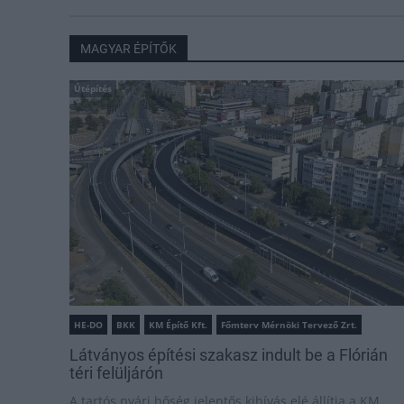
MAGYAR ÉPÍTŐK
Útépítés
HE-DO
BKK
KM Építő Kft.
Főmterv Mérnöki Tervező Zrt.
Látványos építési szakasz indult be a Flórián
téri felüljárón
A tartós nyári hőség jelentős kihívás elé állítja a KM