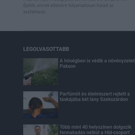
Építőt, ennek ellenére folyamatosan halad az
aszfaltozás.
LEGOLVASOTTABB
A hőségben is védik a növényzetet
Pakson
Parfümöt és élelmiszert rejtett a
táskájába két lány Szekszárdon
Több mint 40 helyszínen dolgozik
fennakadás nélkül a Híd-csoport