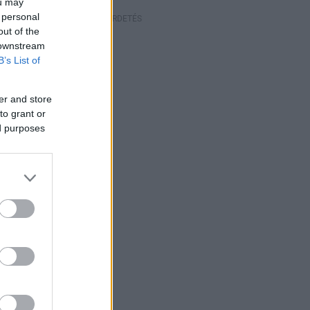
ou may
 personal
HIRDETÉS
out of the
 downstream
B’s List of
er and store
to grant or
ed purposes