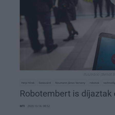
Illusztráció (Bernát
Helyi hírek
Szekszárd
Neumann János Verseny
robotok
technoló
Robotembert is díjaztak
MTI
2020.10.14. 08:52