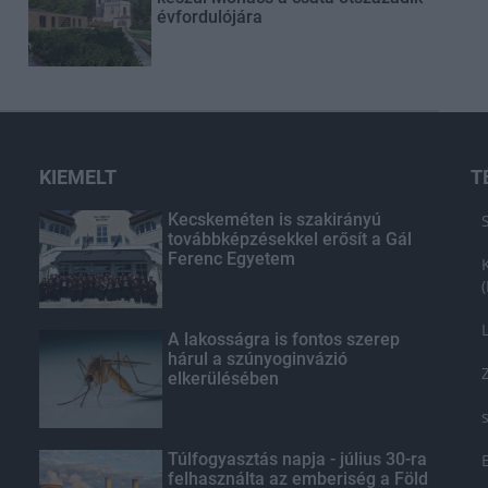
évfordulójára
KIEMELT
T
Kecskeméten is szakirányú
továbbképzésekkel erősít a Gál
Ferenc Egyetem
A lakosságra is fontos szerep
hárul a szúnyoginvázió
elkerülésében
Túlfogyasztás napja - július 30-ra
felhasználta az emberiség a Föld