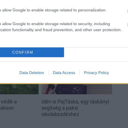
technológia
o allow Google to enable storage related to personalization.
o allow Google to enable storage related to security, including
cation functionality and fraud prevention, and other user protection.
CONFIRM
Helyi hírek
Data Deletion
Data Access
Privacy Policy
 védik a
Idén is PajTáska, egy táskányi
Pakson
segítség a paksi
iskolakezdéshez