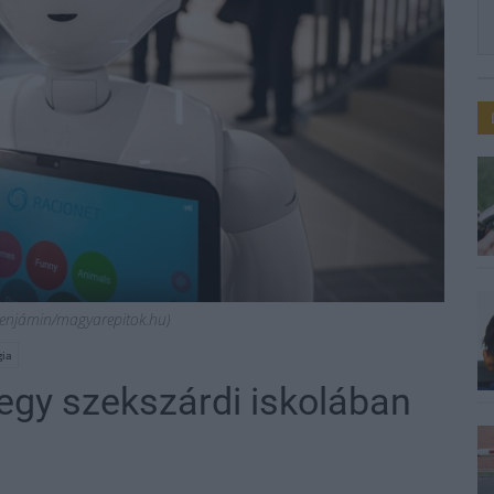
 Benjámin/magyarepitok.hu)
gia
 egy szekszárdi iskolában