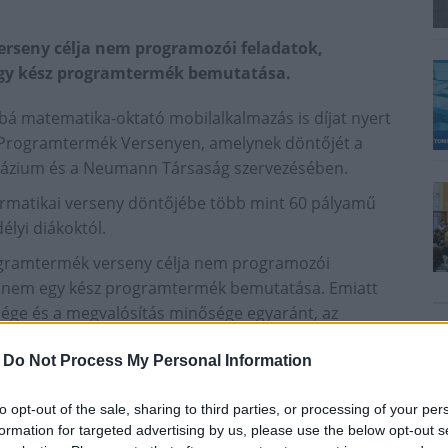
rseny célja nem programozói feladatok,
egy kész programtermék bemutatása.
á matematika-oktató mobilalkalmazás is díjat nyert
Programtermék Versenyen, amelynek döntőjét a
mnázium és a Neumann Társaság szervezésében.
ormatikai verseny döntőjébe több mint 60 pályamű
élyi diákoktól.
gramtermék verseny célja nem programozói
 hanem egy kész programtermék bemutatása. Emiatt
sége és a megvalósítás minősége egyaránt, az
matikai tudása számít, hanem a kreativitás és az
-
Do Not Process My Personal Information
to opt-out of the sale, sharing to third parties, or processing of your per
amelyből 53-at díjazott.
formation for targeted advertising by us, please use the below opt-out s