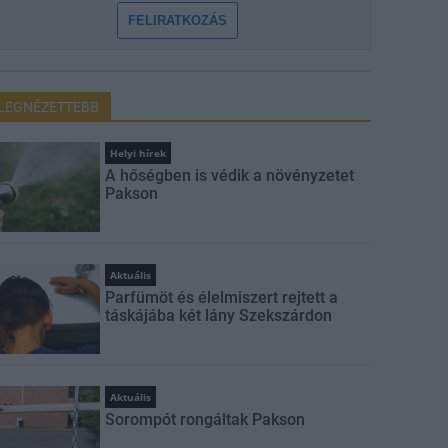
FELIRATKOZÁS
LEGNÉZETTEBB
Helyi hírek
A hőségben is védik a növényzetet
Pakson
Aktuális
Parfümöt és élelmiszert rejtett a
táskájába két lány Szekszárdon
Aktuális
Sorompót rongáltak Pakson