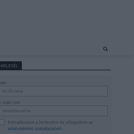
HÍRLEVÉL
Név
E-mail cím
Feliratkozom a hírlevélre és elfogadom az
adatvédelmi szabályzatot!