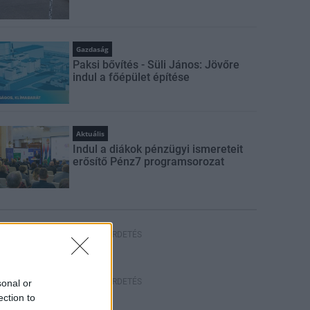
Gazdaság
Paksi bővítés - Süli János: Jövőre
indul a főépület építése
Aktuális
Indul a diákok pénzügyi ismereteit
erősítő Pénz7 programsorozat
HIRDETÉS
HIRDETÉS
sonal or
ection to