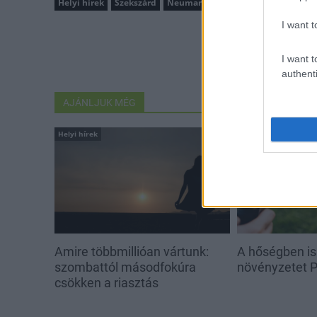
Helyi hírek
Szekszárd
Neumann János Verseny
robotok
I want t
I want t
authenti
AJÁNLJUK MÉG
Helyi hírek
Helyi hírek
Amire többmillióan vártunk:
A hőségben is
szombattól másodfokúra
növényzetet 
csökken a riasztás