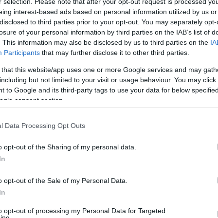
r selection. Please note that after your opt-out request is processed y
eing interest-based ads based on personal information utilized by us or
etem Gyakorló Általános Iskola és Gimnázium
disclosed to third parties prior to your opt-out. You may separately opt-
szánt androidos matematika-oktató alkalmazása,
losure of your personal information by third parties on the IAB’s list of
sé tett, így mostanra több mint tízezren töltöttek le.
. This information may also be disclosed by us to third parties on the
IA
Participants
that may further disclose it to other third parties.
 that this website/app uses one or more Google services and may gath
zás volt valamennyi projekt
including but not limited to your visit or usage behaviour. You may click 
 to Google and its third-party tags to use your data for below specifi
umanoidjára hasonlító, Hjugo nevű robotjával nyert
ogle consent section.
ű mozdulataival és beszédével kápráztatta el a zsűrit. A
no oktatószámítógéppel oldotta meg.
l Data Processing Opt Outs
gondozó Gimnázium diákjai egy drónvezérlésű
o opt-out of the Sharing of my personal data.
érképezi a terepet, hogy lehetővé tegye a robotpók
In
o opt-out of the Sale of my Personal Data.
atolikus Gimnázium diákja saját álomházát
In
es tervezőszoftverrel.
to opt-out of processing my Personal Data for Targeted
ing.