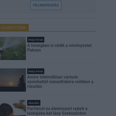
FELIRATKOZÁS
LEGNÉZETTEBB
Helyi hírek
A hőségben is védik a növényzetet
Pakson
Helyi hírek
Amire többmillióan vártunk:
szombattól másodfokúra csökken a
riasztás
Aktuális
Parfümöt és élelmiszert rejtett a
táskájába két lány Szekszárdon