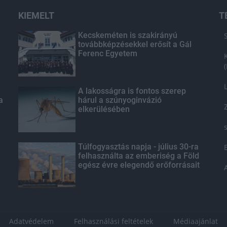
KIEMELT
T
Kecskeméten is szakirányú
továbbképzésekkel erősít a Gál
Ferenc Egyetem
A lakosságra is fontos szerep
a
hárul a szúnyoginvázió
elkerülésében
Túlfogyasztás napja - július 30-ra
felhasználta az emberiség a Föld
egész évre elegendő erőforrásait
Adatvédelem
Felhasználási feltételek
Médiaajánlat