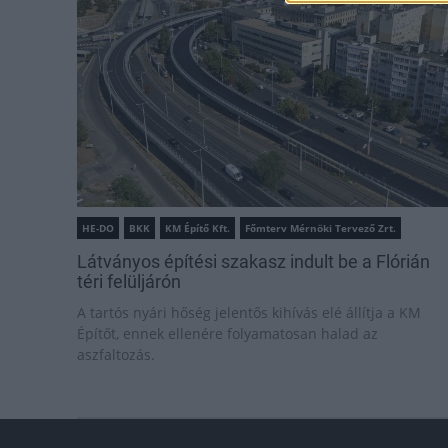
HE-DO
BKK
KM Építő Kft.
Főmterv Mérnöki Tervező Zrt.
Látványos építési szakasz indult be a Flórián
téri felüljárón
A tartós nyári hőség jelentős kihívás elé állítja a KM
Építőt, ennek ellenére folyamatosan halad az
aszfaltozás.