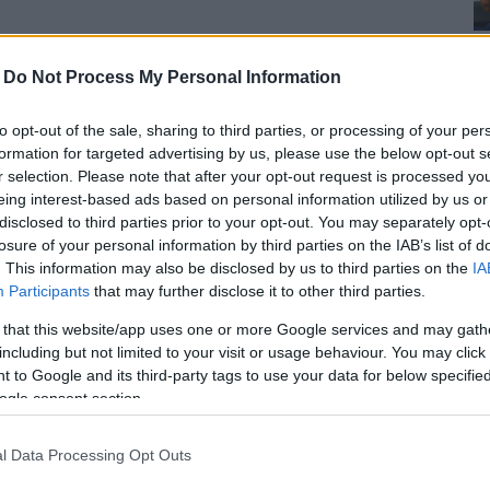
-
Do Not Process My Personal Information
 még októberben további kilenc érkezik.
to opt-out of the sale, sharing to third parties, or processing of your per
ifarendszert is véleményezni fogja az a
formation for targeted advertising by us, please use the below opt-out s
i ülésén döntött a képviselő-testület.
r selection. Please note that after your opt-out request is processed y
eing interest-based ads based on personal information utilized by us or
ég októberben meghozzák az a további kilenc,
disclosed to third parties prior to your opt-out. You may separately opt-
zat. A tesztüzem még idén elindulhat.
losure of your personal information by third parties on the IAB’s list of
. This information may also be disclosed by us to third parties on the
IA
Participants
that may further disclose it to other third parties.
 that this website/app uses one or more Google services and may gath
including but not limited to your visit or usage behaviour. You may click 
 to Google and its third-party tags to use your data for below specifi
ogle consent section.
l Data Processing Opt Outs