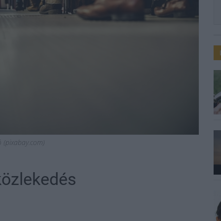
ió (pixabay.com)
közlekedés