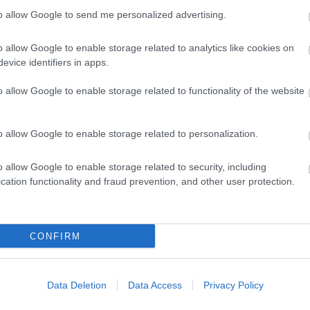
to allow Google to send me personalized advertising.
Helyi hírek
o allow Google to enable storage related to analytics like cookies on
evice identifiers in apps.
o allow Google to enable storage related to functionality of the website
o allow Google to enable storage related to personalization.
 védik a
Idén is PajTáska, egy táskányi
o allow Google to enable storage related to security, including
Pakson
segítség a paksi
cation functionality and fraud prevention, and other user protection.
iskolakezdéshez
CONFIRM
Paks II.: Mit jelent az 5. blokk új
Data Deletion
Data Access
Privacy Policy
mérföldköve a felülvizsgálat