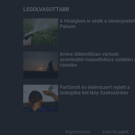
LEGOLVASOTTABB
A hőségben is védik a növényzetet
Pakson
Amire többmillióan vártunk:
szombattól másodfokúra csökken 
riasztás
Parfümöt és élelmiszert rejtett a
táskájába két lány Szekszárdon
Impresszum
Szerzői jogok