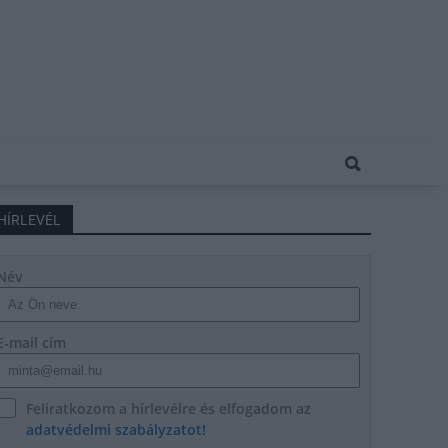
HÍRLEVÉL
Név
E-mail cím
Feliratkozom a hírlevélre és elfogadom az
adatvédelmi szabályzatot!