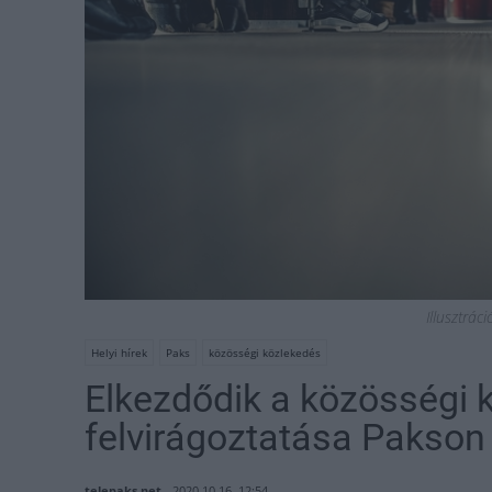
Illusztrác
Helyi hírek
Paks
közösségi közlekedés
Elkezdődik a közösségi 
felvirágoztatása Pakson
telepaks.net
2020.10.16. 12:54