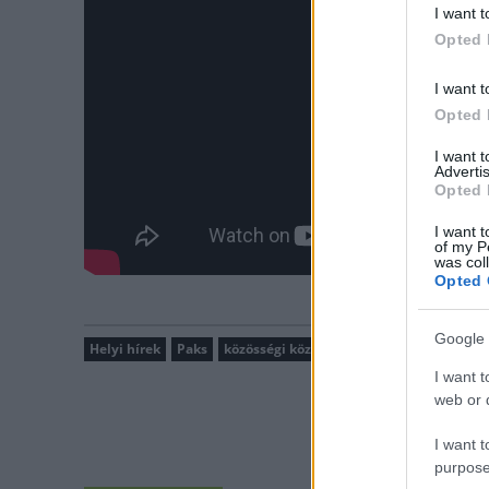
I want t
Opted 
I want t
Opted 
I want 
Advertis
Opted 
I want t
of my P
was col
Opted 
Google 
Helyi hírek
Paks
közösségi közlekedés
I want t
web or d
I want t
purpose