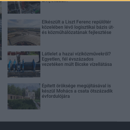
árnyékában?
Elkészült a Liszt Ferenc repülőtér
közelében lévő logisztikai bázis út-
és közműhálózatának fejlesztése
Látlelet a hazai víziközművekről?
Egyetlen, fél évszázados
vezetéken múlt Bicske vízellátása
Épített öröksége megújításával is
készül Mohács a csata ötszázadik
évfordulójára