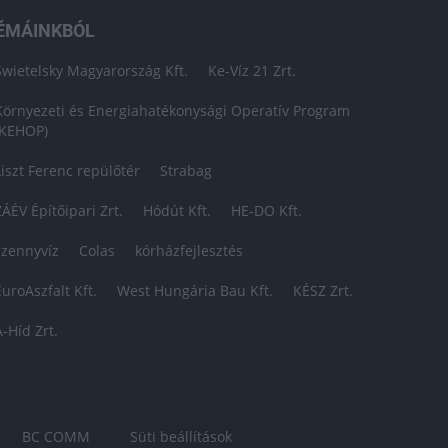
ÉMÁINKBÓL
Swietelsky Magyarország Kft.
Ke-Víz 21 Zrt.
Környezeti és Energiahatékonysági Operatív Program
(KEHOP)
Liszt Ferenc repülőtér
Strabag
ZÁÉV Építőipari Zrt.
Hódút Kft.
HE-DO Kft.
szennyvíz
Colas
kórházfejlesztés
EuroAszfalt Kft.
West Hungária Bau Kft.
KÉSZ Zrt.
A-Híd Zrt.
BC COMM
Süti beállítások