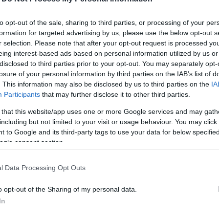
 másik pedig egy korábban eldöntött átalakulás miatt
ntartású óvoda és bölcsőde esetében visszavonták a
to opt-out of the sale, sharing to third parties, or processing of your per
ntézmények is nyitva tartanak. Cser-Palkovics András
formation for targeted advertising by us, please use the below opt-out s
kok megnyitásáról is döntött, a közösségi tereket
r selection. Please note that after your opt-out request is processed y
sználhatóak ismét.
eing interest-based ads based on personal information utilized by us or
disclosed to third parties prior to your opt-out. You may separately opt-
i fenntartású szegedi óvoda kinyit, a 45
losure of your personal information by third parties on the IAB’s list of
erekeket. A létszámkorlátozás miatt a 4100 szegedi
. This information may also be disclosed by us to third parties on the
IA
i, ezért a szülőktől munkáltatói igazolást kérnek -
Participants
that may further disclose it to other third parties.
án. A városban szombaton újranyit a Cserepes sori
 that this website/app uses one or more Google services and may gath
kodhatnak majd.
including but not limited to your visit or usage behaviour. You may click 
 to Google and its third-party tags to use your data for below specifi
 óvodai ügyeleti rend továbbra is érvényben marad,
ogle consent section.
k gyerekeket, és csoportonként legfeljebb 5
kezdetétől nyitva volt mindegyik önkormányzati
l Data Processing Opt Outs
 abban az intézményben tudták elhelyezni, ahová
 nő az óvodai és bölcsődei ellátásban részt vevő
o opt-out of the Sharing of my personal data.
 csoportokban látják el a gyermekeket - közölte az
In