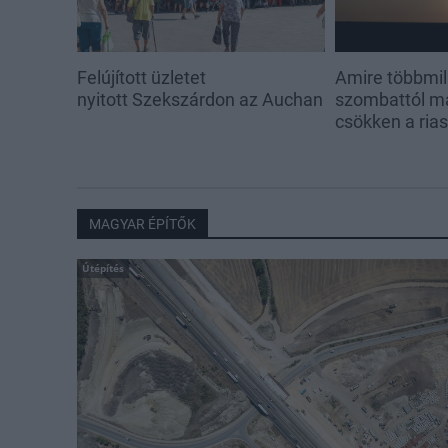
Felújított üzletet
Amire többmill
nyitott Szekszárdon az Auchan
szombattól m
csökken a ria
MAGYAR ÉPÍTŐK
Útépítés