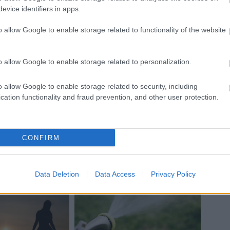
evice identifiers in apps.
st végeznek: megmérik a testhőmérsékletüket,
k sebészeti vagy varrott szájmaszkban lehet vizsgálatra
o allow Google to enable storage related to functionality of the website
elépni a kórház területére. A magánrendelések
János Kórház a honlapján közölte, hogy tüdőszűrő
előjegyzéssel.
o allow Google to enable storage related to personalization.
o allow Google to enable storage related to security, including
cation functionality and fraud prevention, and other user protection.
CONFIRM
Data Deletion
Data Access
Privacy Policy
Helyi hírek