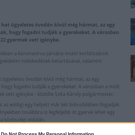
 hat ügyeletes óvodán kívül még hármat, az egy
tak, hogy fogadni tudják a gyerekeket. A városban
 22 gyermek vett igénybe.
kban a koronavírus-járvány miatti korlátozások
gvédelmi intézkedések betartásával, valamint
t ügyeletes óvodán kívül még hármat, az egy
, hogy fogadni tudják a gyerekeket. A városban a múlt
ek vett igénybe - közölte Szita Károly polgármester.
 az eddigi egy helyett már két bölcsődében fogadják
ényekben továbbra is legfeljebb öt gyerek lehet egy
a közösségi oldalán.
zintén valamennyi óvoda megnyitja kapuit, kivéve két
-
Do Not Process My Personal Information