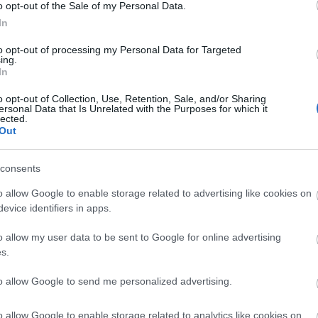
o opt-out of the Sale of my Personal Data.
 volt a bölcsődében, két csoportban. A Cseperedő
In
 már 13-13 gyerek járt, minden nap két csoportban -
ombaton megtartják a havi vásárt és a belvárosi piac
to opt-out of processing my Personal Data for Targeted
ing.
at arra kéri a kereskedőket és a vásárlókat, hogy
In
dőeszközök, elsősorban a maszk használatáról.
o opt-out of Collection, Use, Retention, Sale, and/or Sharing
kkpiac, továbbra is az ideiglenes helyszínen, a városi
ersonal Data that Is Unrelated with the Purposes for which it
lected.
 9 és 12 óra között vásárolhatnak. Szombathelyen
Out
, a Kalandváros. Itt is érvényesek az
sak ötszázan lehetnek bent, tartani kell a másfél
consents
átszótér használata előtt és után pedig kezet kell
o allow Google to enable storage related to advertising like cookies on
evice identifiers in apps.
égügyi alapellátásban és a szociális ágazatban
t megelőzés és állapotfelmérés céljából saját
o allow my user data to be sent to Google for online advertising
s.
entlakásos otthonának lakóit a tervek szerint a héten
to allow Google to send me personalized advertising.
szeti ellátás a Margit Kórházban, és már 21-féle
szakrendelés előjegyzés-köteles, óránként legfeljebb
o allow Google to enable storage related to analytics like cookies on