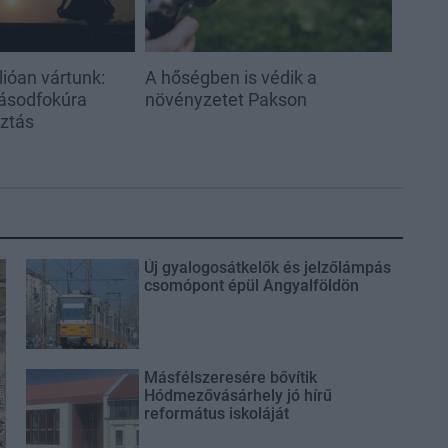
ióan vártunk:
A hőségben is védik a
ásodfokúra
növényzetet Pakson
sztás
Új gyalogosátkelők és jelzőlámpás
csomópont épül Angyalföldön
Másfélszeresére bővítik
Hódmezővásárhely jó hírű
református iskoláját