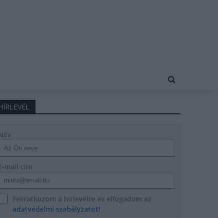
HÍRLEVÉL
Név
E-mail cím
Feliratkozom a hírlevélre és elfogadom az
adatvédelmi szabályzatot!