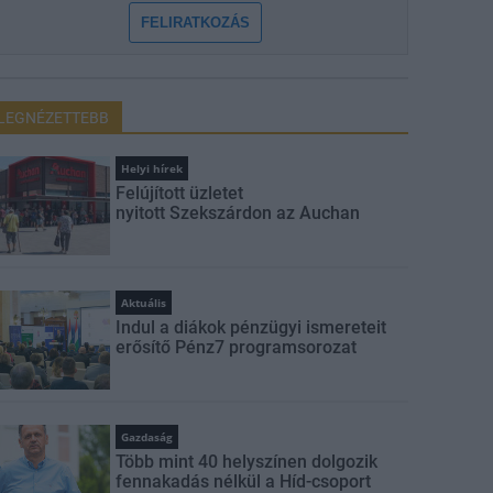
FELIRATKOZÁS
LEGNÉZETTEBB
Helyi hírek
Felújított üzletet
nyitott Szekszárdon az Auchan
Aktuális
Indul a diákok pénzügyi ismereteit
erősítő Pénz7 programsorozat
Gazdaság
Több mint 40 helyszínen dolgozik
fennakadás nélkül a Híd-csoport