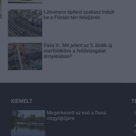
Látványos építési szakasz indult
be a Flórián téri felüljárón
t
Paks II.: Mit jelent az 5. blokk új
mérföldköve a felülvizsgálat
árnyékában?
KIEMELT
T
Megérkezett az eső a Duna
vízgyűjtőjére