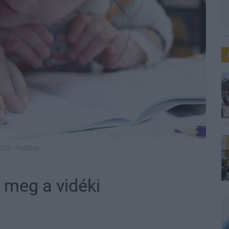
áció - Pixabay
 meg a vidéki