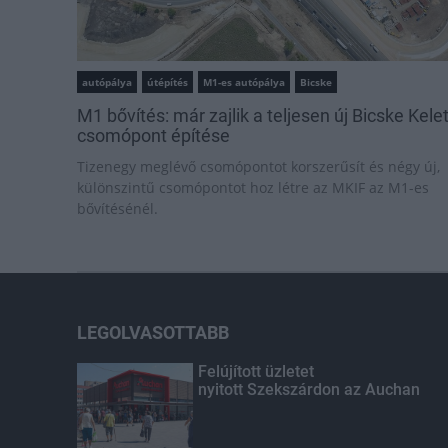
autópálya
útépítés
M1-es autópálya
Bicske
M1 bővítés: már zajlik a teljesen új Bicske Kele
csomópont építése
Tizenegy meglévő csomópontot korszerűsít és négy új,
különszintű csomópontot hoz létre az MKIF az M1-es
bővítésénél.
LEGOLVASOTTABB
Felújított üzletet
nyitott Szekszárdon az Auchan