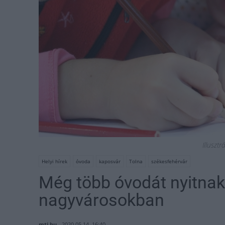
Illusztr
Helyi hírek
óvoda
kaposvár
Tolna
székesfehérvár
Még több óvodát nyitnak
nagyvárosokban
mti.hu
2020.05.14. 16:40