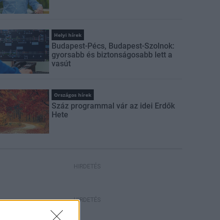
Helyi hírek
Budapest-Pécs, Budapest-Szolnok:
gyorsabb és biztonságosabb lett a
vasút
Országos hírek
Száz programmal vár az idei Erdők
Hete
HIRDETÉS
HIRDETÉS