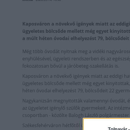
Kaposváron a növekvő igények miatt az eddigi
ügyeletes bölcsőde mellett még egyet kinyitot
a múlt héten óvodai elhelyezést 79, bölcsődeit
Még több óvodát nyitnak meg a vidéki nagyvároso
enyhülésével, ügyeleti rendszerben és az egészsé
fokozatosan bővül a járóbeteg-szakellátás is.
Kaposváron a növekvő igények miatt az eddigi ha
ügyeletes bölcsőde mellett még egyet kinyitottak
héten óvodai elhelyezést 79, bölcsődeit 22 gyerm
Nagykanizsán megnyitották valamennyi óvodát, és
az ügyeletet igénylő szülők gyermekeit. Az intézm
csoportban - közölte Balogh László polgármester 
Székesfehérváron hétfőtől ügyeleti rendszerben s
Tolnavár 