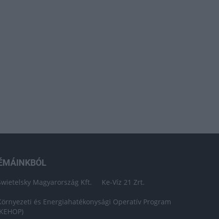
ÉMÁINKBÓL
Swietelsky Magyarország Kft.
Ke-Víz 21 Zrt.
Környezeti és Energiahatékonysági Operatív Program
(KEHOP)