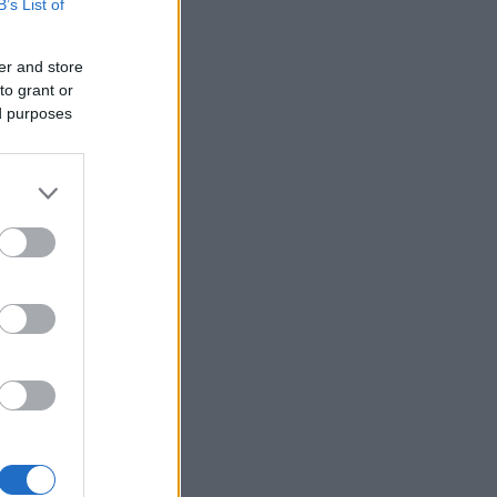
B’s List of
er and store
to grant or
ed purposes