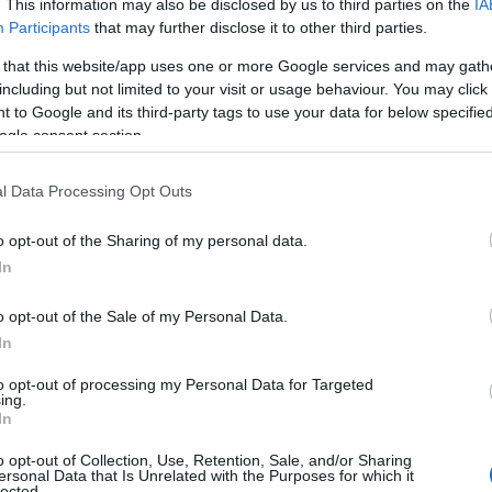
. This information may also be disclosed by us to third parties on the
IA
Participants
that may further disclose it to other third parties.
 that this website/app uses one or more Google services and may gath
including but not limited to your visit or usage behaviour. You may click 
 to Google and its third-party tags to use your data for below specifi
ogle consent section.
l Data Processing Opt Outs
o opt-out of the Sharing of my personal data.
In
o opt-out of the Sale of my Personal Data.
In
to opt-out of processing my Personal Data for Targeted
ing.
In
o opt-out of Collection, Use, Retention, Sale, and/or Sharing
ersonal Data that Is Unrelated with the Purposes for which it
lected.