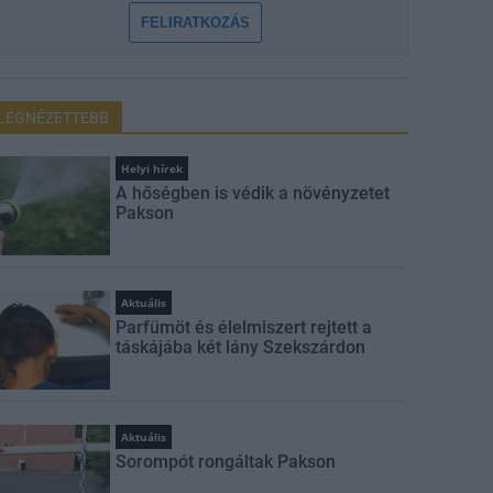
FELIRATKOZÁS
LEGNÉZETTEBB
Helyi hírek
A hőségben is védik a növényzetet
Pakson
Aktuális
Parfümöt és élelmiszert rejtett a
táskájába két lány Szekszárdon
Aktuális
Sorompót rongáltak Pakson