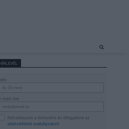
HÍRLEVÉL
Név
E-mail cím
Feliratkozom a hírlevélre és elfogadom az
adatvédelmi szabályzatot!