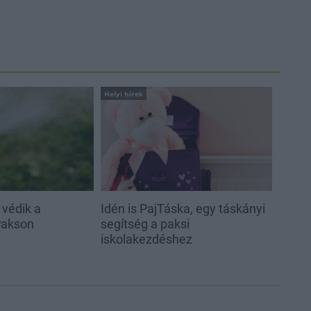
Helyi hírek
 védik a
Idén is PajTáska, egy táskányi
Pakson
segítség a paksi
iskolakezdéshez