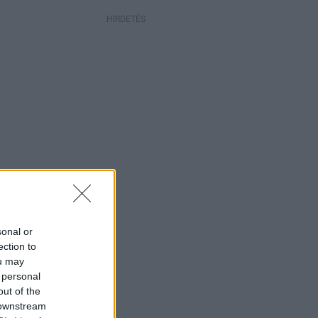
HIRDETÉS
sonal or
ection to
ou may
 personal
out of the
 downstream