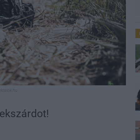
ektalok.hu
zekszárdot!