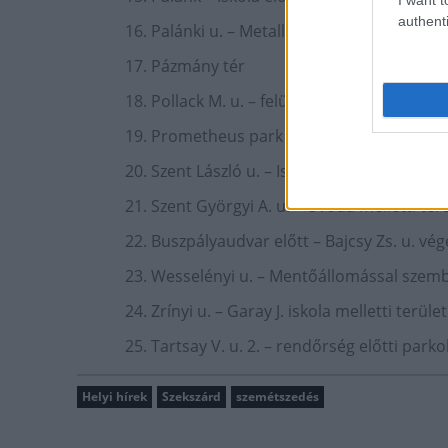
authenti
16. Palánki u. – Metalloglobus mellett
17. Pázmány tér
18. Pollack M. u. – felüljáró alatt
19. Prometheus park – Augusz I. u. sarka
20. Szent László u. – Iskola mellett
21. Szent Györgyi A. u. – Óvoda melletti terü
22. Buszpályaudvar előtt – Bajcsy Zs. u. végé
23. Wesselényi u. – Mentőállomással szem
24. Zrínyi u. – Garay J. iskola melletti terület
25. Tartsay V. u. 2. – rendőrség előtti parko
Helyi hírek
Szekszárd
szemétszedés