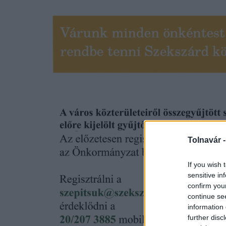
Tolnavár 
If you wish 
sensitive in
confirm you
continue se
information 
further disc