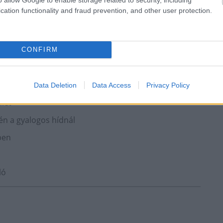
cation functionality and fraud prevention, and other user protection.
CONFIRM
Data Deletion
Data Access
Privacy Policy
let
n a gyalogos hídnál
ben
ló