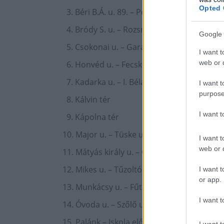
Opted 
3. Béri B.Á. u. 89. – Penny parkoló
4. Bródy S. u. – Rozsnyai u. sarka
Google 
5. Csokonai u. – Garay Gimnázium mögötti
I want t
web or d
6. Honvéd u. – Fecskeház mellett
7. Kadarka u. – I. Béla Gimnázium mellett
I want t
purpose
8. Kálvin tér
I want 
9. Kápolna tér
10. Major u. – Tüske u. kereszteződés
I want t
web or d
11. Mátyás király u. – Gyakorló iskola parko
12. Mikes u. – Tűzoltósággal szemben
I want t
or app.
13. Munkácsy u. – Fűtőmű mellett
I want t
14. Óvoda u. – Szőlő u. sarka
15. Palánk – Iskola előtt
I want t