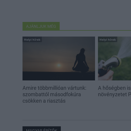
AJÁNLJUK MÉG
Helyi hírek
Helyi hírek
Amire többmillióan vártunk:
A hőségben is
szombattól másodfokúra
növényzetet 
csökken a riasztás
MAGYAR ÉPÍTŐK