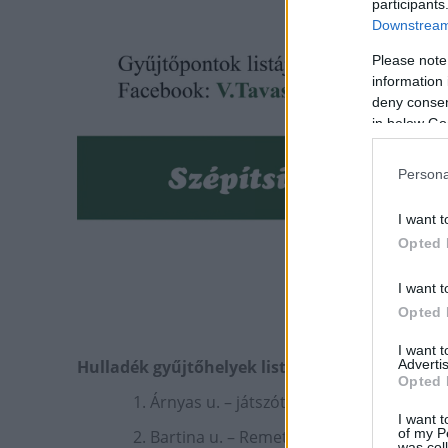
participants
Downstream 
Please note
information 
deny consent
in below Go
Persona
I want t
Opted 
I want t
Opted 
I want 
Advertis
Hulladék gyűjtőhelyek listája
Opted 
1. Árnyas u. – játszótér sarka
I want t
of my P
2. Bartina u. – Remete u. buszmegálló
was col