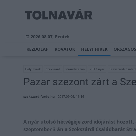
2026.08.07, Péntek
KEZDŐLAP
ROVATOK
HELYI HÍREK
ORSZÁGOS
Helyi hírek
Szekszárd
strandszezon
2017 nyár
Szekszárdi Család
Pazar szezont zárt a Sz
szekszardifurdo.hu
2017.09.06. 13:16
A nyár utolsó hétvégéje zord időjárást hozott
szeptember 3-án a Szekszárdi Családbarát Str