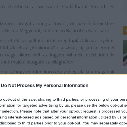
ó élvezhette a Szekszárdi Családbarát Strand- és
ekszárdi látogatta meg a fürdőt, de az előző évekhez
s-Kiskun Megyéből, különösen Bajáról és Kalocsáról.
lesztették szolgáltatásaikat: megduplázták az árnyékot
l látták el az „Anakonda” csúszdát; új játékelemmel
nagy sikere volt az ingyen wifi-nek, ezért idén is
tnek majd a látogatók a világhálón.
árra is, hogy minden korosztály megtalálja a magának
övethették a Vizes Világbajnokság minden pillanatát
 felvételizőknek PontOtt Partit szerveztek, amit ugyan
-
Do Not Process My Personal Information
tek össze a fiatalok a fürdőben. Az elmaradhatatlan
to opt-out of the sale, sharing to third parties, or processing of your per
i tűzijátékkal, éjszakai fürdőzéssel, koncertekkel,
formation for targeted advertising by us, please use the below opt-out s
s cukorágyú kilövéssel várták a fürdőzni és szórakozni
r selection. Please note that after your opt-out request is processed y
ő Egyesülettel karöltve három alkalommal szerveztek
eing interest-based ads based on personal information utilized by us or
disclosed to third parties prior to your opt-out. You may separately opt-