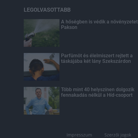
LEGOLVASOTTABB
A hőségben is védik a növényzetet
Pakson
Parfümöt és élelmiszert rejtett a
táskájába két lány Szekszárdon
Több mint 40 helyszínen dolgozik
fennakadás nélkül a Híd-csoport
Impresszum
Szerzői jogok