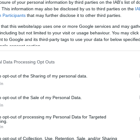
losure of your personal information by third parties on the IAB’s list of
yfürdő idén is elindult a Fürdőszövetség és a
. This information may also be disclosed by us to third parties on the
IA
sztáson, amin „Az Év Feltörekvő Fürdője” kategóriában
Participants
that may further disclose it to other third parties.
 that this website/app uses one or more Google services and may gath
g, hiszen szeptember 18-án hétfőn már megnyit az
including but not limited to your visit or usage behaviour. You may click 
 reggel 6-tól délután 17:00-ig, szombaton és vasárnap
 to Google and its third-party tags to use your data for below specifi
ogle consent section.
t. Az előző évhez hasonlóan a szaunát is használhatják
ig, hétvégén pedig 14:00-tól 20:00-ig. Jó hír, hogy a
ehetőség lesz a vízben való sportolásra.
l Data Processing Opt Outs
o opt-out of the Sharing of my personal data.
In
o opt-out of the Sale of my Personal Data.
rdi Családbarát Strand- és Élményfürdő
látogatószám
In
to opt-out of processing my Personal Data for Targeted
ing.
In
o opt-out of Collection, Use, Retention, Sale, and/or Sharing