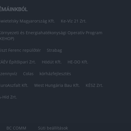
ÉMÁINKBÓL
Swietelsky Magyarország Kft.
Ke-Víz 21 Zrt.
Környezeti és Energiahatékonysági Operatív Program
(KEHOP)
Liszt Ferenc repülőtér
Strabag
ZÁÉV Építőipari Zrt.
Hódút Kft.
HE-DO Kft.
szennyvíz
Colas
kórházfejlesztés
EuroAszfalt Kft.
West Hungária Bau Kft.
KÉSZ Zrt.
A-Híd Zrt.
BC COMM
Süti beállítások