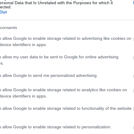
ersonal Data that Is Unrelated with the Purposes for which it
lected.
Out
Helyi hírek
consents
o allow Google to enable storage related to advertising like cookies on
evice identifiers in apps.
o allow my user data to be sent to Google for online advertising
s.
 védik a
Idén is PajTáska, egy táskányi
Pakson
segítség a paksi
to allow Google to send me personalized advertising.
iskolakezdéshez
o allow Google to enable storage related to analytics like cookies on
evice identifiers in apps.
o allow Google to enable storage related to functionality of the website
Paks II.: Mit jelent az 5. blokk új
o allow Google to enable storage related to personalization.
mérföldköve a felülvizsgálat