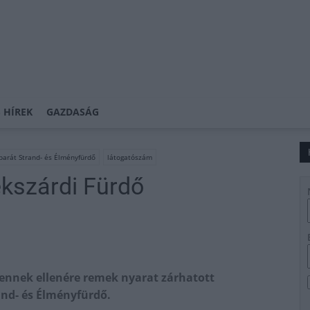
 HÍREK
GAZDASÁG
barát Strand- és Élményfürdő
látogatószám
ekszárdi Fürdő
, ennek ellenére remek nyarat zárhatott
and- és Élményfürdő.