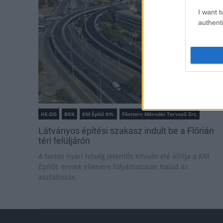
I want t
authenti
HE-DO
BKK
KM Építő Kft.
Főmterv Mérnöki Tervező Zrt.
Látványos építési szakasz indult be a Flórián
téri felüljárón
A tartós nyári hőség jelentős kihívás elé állítja a KM
Építőt, ennek ellenére folyamatosan halad az
aszfaltozás.