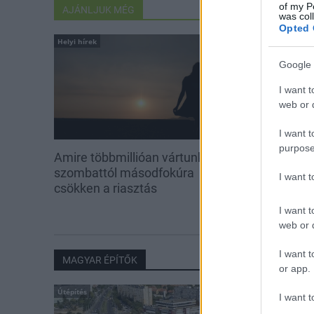
of my P
AJÁNLJUK MÉG
was col
Opted 
Helyi hírek
Helyi hírek
Google 
I want t
web or d
I want t
purpose
Amire többmillióan vártunk:
A hőségben is
szombattól másodfokúra
növényzetet 
I want 
csökken a riasztás
I want t
web or d
I want t
MAGYAR ÉPÍTŐK
or app.
Útépítés
I want t