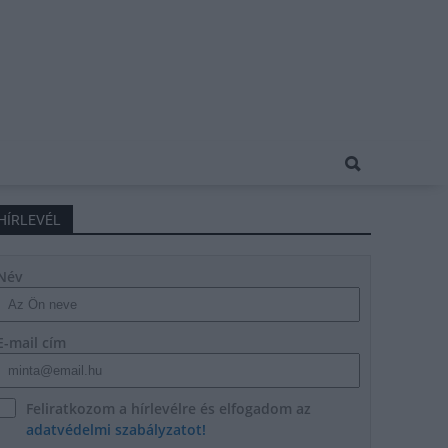
HÍRLEVÉL
Név
E-mail cím
Feliratkozom a hírlevélre és elfogadom az
adatvédelmi szabályzatot!