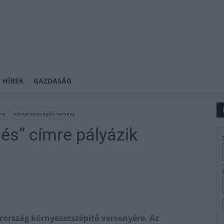
 HÍREK
GAZDASÁG
úra
környezetszépítő verseny
és” címre pályázik
ország környezetszépítő versenyére. Az