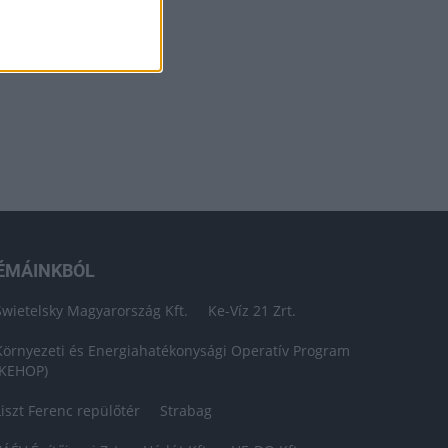
ÉMÁINKBÓL
Swietelsky Magyarország Kft.
Ke-Víz 21 Zrt.
Környezeti és Energiahatékonysági Operatív Program
(KEHOP)
Liszt Ferenc repülőtér
Strabag