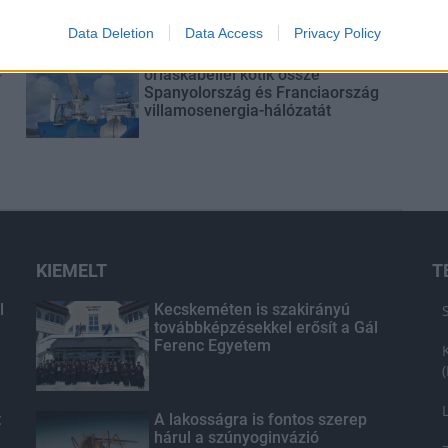
Data Deletion
Data Access
Privacy Policy
A tengerfenék alatt négy
-
óriáskábellel kötik össze
Spanyolország és Franciaország
villamosenergia-hálózatát
KIEMELT
T
l
Kecskeméten is szakirányú
továbbképzésekkel erősít a Gál
Ferenc Egyetem
t
A lakosságra is fontos szerep
hárul a szúnyoginvázió