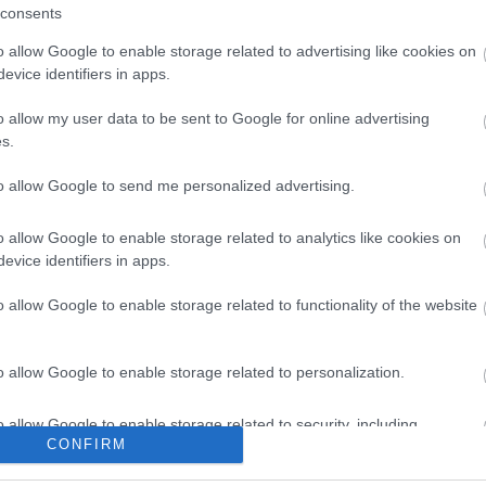
élvezhetjük
karbantartások az
consents
önkormányzati fenntartású
o allow Google to enable storage related to advertising like cookies on
intézményekben Pakson
evice identifiers in apps.
o allow my user data to be sent to Google for online advertising
s.
to allow Google to send me personalized advertising.
Elkészült a Liszt Ferenc repülőtér
közelében lévő logisztikai bázis út-
és közműhálózatának fejlesztése
o allow Google to enable storage related to analytics like cookies on
evice identifiers in apps.
o allow Google to enable storage related to functionality of the website
Látlelet a hazai víziközművekről?
Egyetlen, fél évszázados
vezetéken múlt Bicske vízellátása
o allow Google to enable storage related to personalization.
o allow Google to enable storage related to security, including
Épített öröksége megújításával is
CONFIRM
készül Mohács a csata ötszázadik
cation functionality and fraud prevention, and other user protection.
évfordulójára