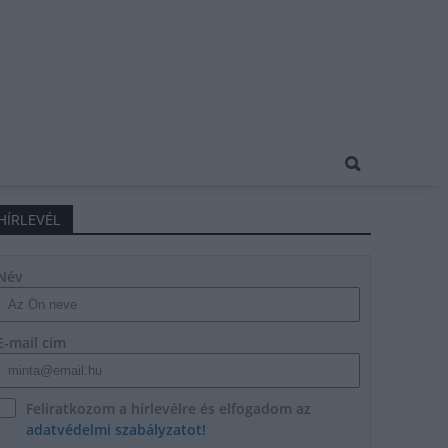
HÍRLEVÉL
Név
E-mail cím
Feliratkozom a hírlevélre és elfogadom az
adatvédelmi szabályzatot!