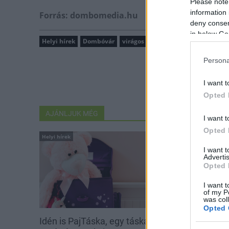
Please note
information 
Forrás: dombomedia.hu
deny consent
in below Go
Helyi hírek
Dombóvár
virágos Magyarország
virágosítás
Persona
I want t
Opted 
AJÁNLJUK MÉG
I want t
Opted 
Helyi hírek
Helyi hírek
I want 
Advertis
Opted 
I want t
of my P
was col
Opted 
Idén is PajTáska, egy táskányi
Beindult az ő