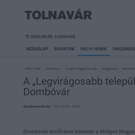
2026.08.06, Csütörtök
KEZDŐLAP
ROVATOK
HELYI HÍREK
ORSZÁGOS
Helyi hírek
Dombóvár
virágos Magyarország
virágosítás
kertkult
A „Legvirágosabb települ
Dombóvár
dombomedia.hu
2017.07.07. 15:04
Dombóvár évről-évre benevez a Virágos Magyar