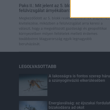
Paks II.: Mit jelent az 5. blokk új mérföldköve a
felülvizsgálat árnyékában?
Megkezdődött az 5. blokk reaktorépületének alaplemez
kivitelezése, miközben a felülvizsgálat arra keresi a
választ, hogy a megváltozott gazdasági és geopolitikai
környezetben milyen feltételek mellett érdemes
továbbvinni Magyarország egyik legnagyobb
beruházását.
LEGOLVASOTTABB
A lakosságra is fontos szerep háru
a szúnyoginvázió elkerülésében
Energiaválság: az éjszakai fordula
bizakodásra ad okot