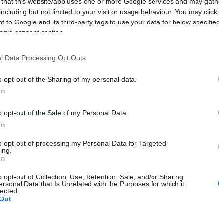
 that this website/app uses one or more Google services and may gath
including but not limited to your visit or usage behaviour. You may click 
 to Google and its third-party tags to use your data for below specifi
ogle consent section.
kertkultúra
környezetszépítő verseny
l Data Processing Opt Outs
o opt-out of the Sharing of my personal data.
In
o opt-out of the Sale of my Personal Data.
In
Helyi hírek
to opt-out of processing my Personal Data for Targeted
ing.
In
o opt-out of Collection, Use, Retention, Sale, and/or Sharing
ersonal Data that Is Unrelated with the Purposes for which it
lected.
Out
szibarackszezon,
Zajlanak a nyári