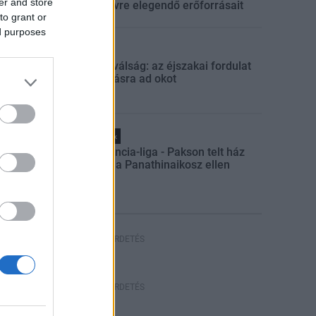
er and store
egész évre elegendő erőforrásait
to grant or
ed purposes
Aktuális
Energiaválság: az éjszakai fordulat
bizakodásra ad okot
Helyi hírek
Konferencia-liga - Pakson telt ház
várható a Panathinaikosz ellen
HIRDETÉS
HIRDETÉS