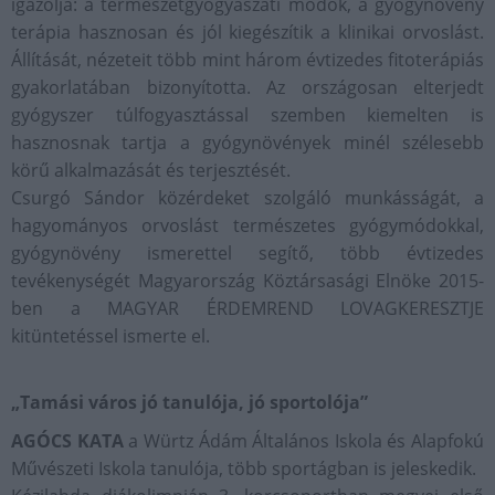
igazolja: a természetgyógyászati módok, a gyógynövény
terápia hasznosan és jól kiegészítik a klinikai orvoslást.
Állítását, nézeteit több mint három évtizedes fitoterápiás
gyakorlatában bizonyította. Az országosan elterjedt
gyógyszer túlfogyasztással szemben kiemelten is
hasznosnak tartja a gyógynövények minél szélesebb
körű alkalmazását és terjesztését.
Csurgó Sándor közérdeket szolgáló munkásságát, a
hagyományos orvoslást természetes gyógymódokkal,
gyógynövény ismerettel segítő, több évtizedes
tevékenységét Magyarország Köztársasági Elnöke 2015-
ben a MAGYAR ÉRDEMREND LOVAGKERESZTJE
kitüntetéssel ismerte el.
„Tamási város jó tanulója, jó sportolója”
AGÓCS KATA
a Würtz Ádám Általános Iskola és Alapfokú
Művészeti Iskola tanulója, több sportágban is jeleskedik.