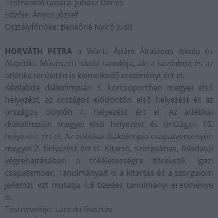
Testnevelő tanára: Juhász Dénes
Edzője: Ányos József
Osztályfőnöke: Benkőné Nyírő Judit
HORVÁTH PETRA
a Würtz Ádám Általános Iskola és
Alapfokú Művészeti Iskola tanulója, aki a kézilabda és az
atlétika területén is kiemelkedő eredményt ért el.
Kézilabda diákolimpián 3. korcsoportban megyei első
helyezést, az országos elődöntőn első helyezést és az
országos döntőn 4. helyezést ért el. Az atlétikai
diákolimpián megyei első helyezést és országos 15.
helyezést ért el. Az atlétikai diákolimpia csapatversenyén
megyei 2. helyezést ért el. Kitartó, szorgalmas, feladatai
végrehajtásában a tökéletességre törekszik. Igazi
csapatember. Tanulmányait is a kitartás és a szorgalom
jellemzi, ezt mutatja 4,8 tizedes tanulmányi eredménye
is.
Testnevelője: Lanczki Gusztáv