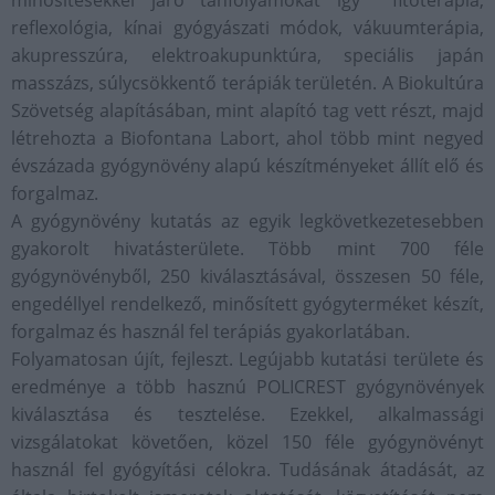
minősítésekkel járó tanfolyamokat így fitoterápia,
reflexológia, kínai gyógyászati módok, vákuumterápia,
akupresszúra, elektroakupunktúra, speciális japán
masszázs, súlycsökkentő terápiák területén. A Biokultúra
Szövetség alapításában, mint alapító tag vett részt, majd
létrehozta a Biofontana Labort, ahol több mint negyed
évszázada gyógynövény alapú készítményeket állít elő és
forgalmaz.
A gyógynövény kutatás az egyik legkövetkezetesebben
gyakorolt hivatásterülete. Több mint 700 féle
gyógynövényből, 250 kiválasztásával, összesen 50 féle,
engedéllyel rendelkező, minősített gyógyterméket készít,
forgalmaz és használ fel terápiás gyakorlatában.
Folyamatosan újít, fejleszt. Legújabb kutatási területe és
eredménye a több hasznú POLICREST gyógynövények
kiválasztása és tesztelése. Ezekkel, alkalmassági
vizsgálatokat követően, közel 150 féle gyógynövényt
használ fel gyógyítási célokra. Tudásának átadását, az