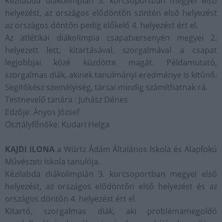
Kézilabda diákolimpián 3. korcsoportban megyei első
helyezést, az országos elődöntőn szintén első helyezést
az országos döntőn pedig előkelő 4. helyezést ért el.
Az atlétikai diákolimpia csapatversenyén megyei 2.
helyezett lett, kitartásával, szorgalmával a csapat
legjobbjai közé küzdötte magát. Példamutató,
szorgalmas diák, akinek tanulmányi eredménye is kitűnő.
Segítőkész személyiség, társai mindig számíthatnak rá.
Testnevelő tanára : Juhász Dénes
Edzője: Ányos József
Osztályfőnöke: Kudari Helga
KAJDI ILONA
a Würtz Ádám Általános Iskola és Alapfokú
Művészeti Iskola tanulója.
Kézilabda diákolimpián 3. korcsoportban megyei első
helyezést, az országos elődöntőn első helyezést és az
országos döntőn 4. helyezést ért el.
Kitartó, szorgalmas diák, aki problémamegoldó