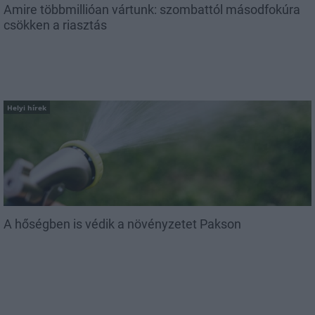
Amire többmillióan vártunk: szombattól másodfokúra
csökken a riasztás
Helyi hírek
A hőségben is védik a növényzetet Pakson