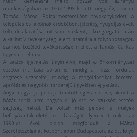
Külön kiemelésre méltó időszak volt ezirányú
munkásságában az 1994-1998 közötti négy év, amikor
Tamási Város Polgármestereként tevékenykedett a
település és lakóinak érdekében. Jelenleg nyugdíjas éveit
tölti, de aktivitása mit sem csökkent, a közigazgatás után
a karitatív tevékenység jelenti számára a folytonosságot,
számos közéleti tevékenysége mellett a Tamási Caritas
Egyesület elnöke.
A tanácsi igazgatási ügyintézői, majd az önkormányzati
vezetői munkája során is mindig a hozzá fordulók
segítése vezérelte, mindig a megoldásokat kereste,
apróbb és nagyobb horderejű ügyekben egyaránt.
Anyai nagyapja példája kihatott egész életére, akinek a
házát senki nem hagyta el jó szó és szükség esetén
segítség nélkül. De voltak más példák is, melyek
befolyásolták életét, munkásságát. Ilyen volt, mikor az
1990-es évek elején megfordult a Máltai
Szeretetszolgálat központjában Budapesten, az ott folyó