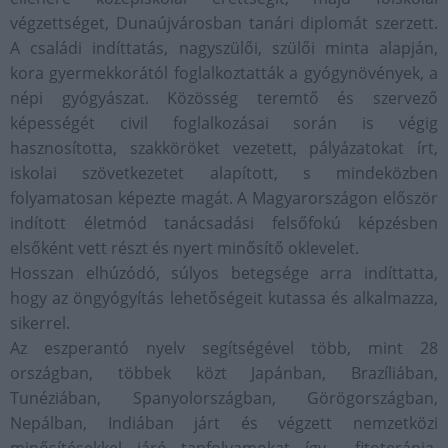
végzettséget, Dunaújvárosban tanári diplomát szerzett.
A családi indíttatás, nagyszülői, szülői minta alapján,
kora gyermekkorától foglalkoztatták a gyógynövények, a
népi gyógyászat. Közösség teremtő és szervező
képességét civil foglalkozásai során is végig
hasznosította, szakköröket vezetett, pályázatokat írt,
iskolai szövetkezetet alapított, s mindeközben
folyamatosan képezte magát. A Magyarországon először
indított életmód tanácsadási felsőfokú képzésben
elsőként vett részt és nyert minősítő oklevelet.
Hosszan elhúzódó, súlyos betegsége arra indíttatta,
hogy az öngyógyítás lehetőségeit kutassa és alkalmazza,
sikerrel.
Az eszperantó nyelv segítségével több, mint 28
országban, többek közt Japánban, Brazíliában,
Tunéziában, Spanyolországban, Görögországban,
Nepálban, Indiában járt és végzett nemzetközi