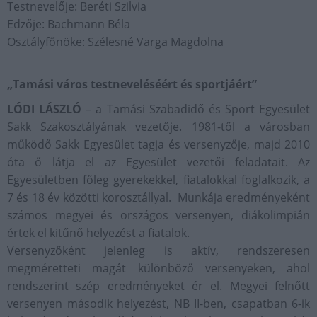
Testnevelője: Beréti Szilvia
Edzője: Bachmann Béla
Osztályfőnöke: Szélesné Varga Magdolna
„Tamási város testneveléséért és sportjáért”
LÓDI LÁSZLÓ
– a Tamási Szabadidő és Sport Egyesület
Sakk Szakosztályának vezetője. 1981-től a városban
működő Sakk Egyesület tagja és versenyzője, majd 2010
óta ő látja el az Egyesület vezetői feladatait. Az
Egyesületben főleg gyerekekkel, fiatalokkal foglalkozik, a
7 és 18 év közötti korosztállyal. Munkája eredményeként
számos megyei és országos versenyen, diákolimpián
értek el kitűnő helyezést a fiatalok.
Versenyzőként jelenleg is aktív, rendszeresen
megméretteti magát különböző versenyeken, ahol
rendszerint szép eredményeket ér el. Megyei felnőtt
versenyen második helyezést, NB II-ben, csapatban 6-ik