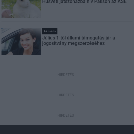
Húsvéti játszóházba hív Pakson az ASE
Aktuális
Július 1-től állami támogatás jár a
jogosítvány megszerzéséhez
HIRDETÉS
HIRDETÉS
HIRDETÉS