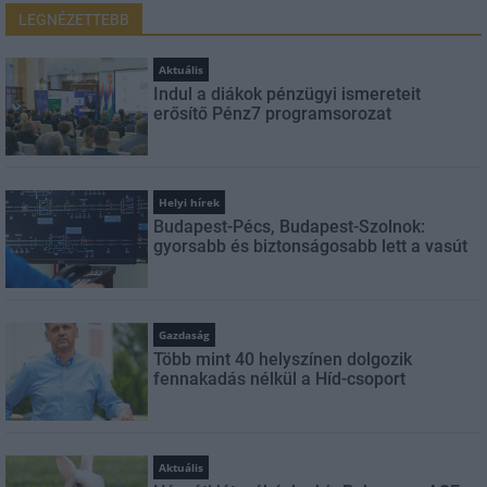
LEGNÉZETTEBB
Aktuális
Indul a diákok pénzügyi ismereteit
erősítő Pénz7 programsorozat
Helyi hírek
Budapest-Pécs, Budapest-Szolnok:
gyorsabb és biztonságosabb lett a vasút
Gazdaság
Több mint 40 helyszínen dolgozik
fennakadás nélkül a Híd-csoport
Aktuális