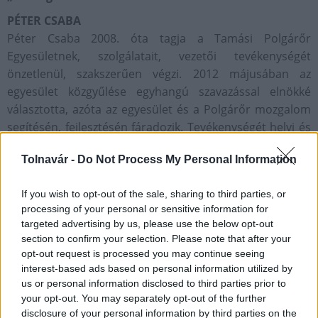
PÉTER CSABA
Péter Csaba 2008. óta tagja a Tamási Polgárőr
Egyesületnek, szolgálatait, vezetői tevékenységét
önzetlenül, szakszerűen végzi. 2012 májusában az
egyesület közgyűlése egyhangú szavazással elnökké
választotta, azóta az egyesület és a Polgárőr mozgalom
segítésén, fejlesztésén fáradozik. Tevékenységét helyi és
országos szinten is elismerik. 2014-ben áldozatos,
Tolnavár -
Do Not Process My Personal Information
önként vállalt munkája, a mozgalom népszerűsítése, az
oktatás szervezése és vezetői rátermettsége
If you wish to opt-out of the sale, sharing to third parties, or
elismeréséül a Polgárőr Érdemkereszt EZÜST fokozatával
processing of your personal or sensitive information for
tüntette ki az Országos Polgárőr Szövetség. 2015-ben a
targeted advertising by us, please use the below opt-out
Nemzeti Közszolgálati Egyetem Rendészettudományi Kar
section to confirm your selection. Please note that after your
és az Országos Polgárőr Szövetség szervezésében
opt-out request is processed you may continue seeing
lezajlott Polgárőr akadémiai képzésen kiváló
interest-based ads based on personal information utilized by
us or personal information disclosed to third parties prior to
eredménnyel végzett. A tavalyi évben az egyesület
your opt-out. You may separately opt-out of the further
kiemelkedő teljesítményt nyújtott a teljesített óraszámok
disclosure of your personal information by third parties on the