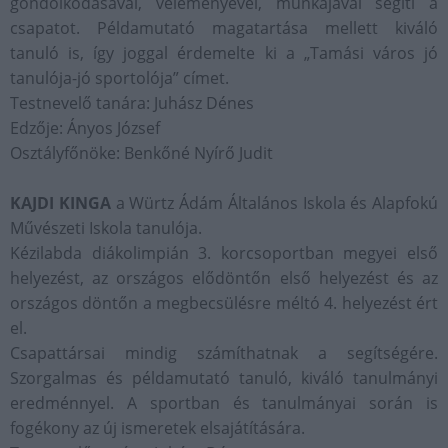
gondolkodásával, véleményével, munkájával segíti a
csapatot. Példamutató magatartása mellett kiváló
tanuló is, így joggal érdemelte ki a „Tamási város jó
tanulója-jó sportolója” címet.
Testnevelő tanára: Juhász Dénes
Edzője: Ányos József
Osztályfőnöke: Benkőné Nyírő Judit
KAJDI KINGA
a Würtz Ádám Általános Iskola és Alapfokú
Művészeti Iskola tanulója.
Kézilabda diákolimpián 3. korcsoportban megyei első
helyezést, az országos elődöntőn első helyezést és az
országos döntőn a megbecsülésre méltó 4. helyezést ért
el.
Csapattársai mindig számíthatnak a segítségére.
Szorgalmas és példamutató tanuló, kiváló tanulmányi
eredménnyel. A sportban és tanulmányai során is
fogékony az új ismeretek elsajátítására.