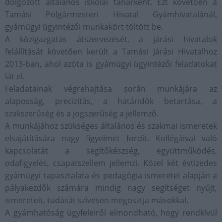
dolgozott általános iskolai tanárként. Ezt követően a
Tamási Polgármesteri Hivatal Gyámhivatalánál,
gyámügyi ügyintézői munkakört töltött be.
A közigazgatás átszervezését, a járási hivatalok
felállítását követően került a Tamási Járási Hivatalhoz
2013-ban, ahol azóta is gyámügyi ügyintézői feladatokat
lát el.
Feladatainak végrehajtása során munkájára az
alaposság, precizitás, a határidők betartása, a
szakszerűség és a jogszerűség a jellemző.
A munkájához szükséges általános és szakmai ismeretek
elsajátítására nagy figyelmet fordít. Kollégáival való
kapcsolatát a segítőkészség, együttműködés,
odafigyelés, csapatszellem jellemzi. Közel két évtizedes
gyámügyi tapasztalata és pedagógia ismeretei alapján a
pályakezdők számára mindig nagy segítséget nyújt,
ismereteit, tudását szívesen megosztja másokkal.
A gyámhatóság ügyfeleiről elmondható, hogy rendkívül