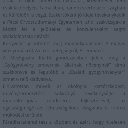
általa birtokolt ismeretek oktatását, közvetítését nem
csak lakóhelyén, Tamásiban, hanem szerte az országban
és külföldön is végzi. Szakértőként jó ideje tevékenykedik
a Pécsi Orvostudományi Egyetemen, ahol szakvizsgákra
készíti fel a jelölteket és konzulensként segíti
szakdolgozatok írását.
Könyveket jelentetett meg magánkiadásban: A magas
vérnyomásról, A cukorbetegségről, A reumáról.
A Mezőgazda Kiadó gondozásában jelent meg a
„Gyógynövény embernek, állatnak, növénynek” című
szakkönyve és legutóbb a „Családi gyógynövénytár”
címet viselő kiadványa.
Elhivatottan műveli az ökológiai kertészkedést,
növénytermesztést. Sokirányú tevékenysége a
manuálterápiás módszerek fejlesztésével, az
egészségmegőrzés lehetőségeinek vizsgálata is fontos
működési területe.
Fáradhatatlanul tesz a közjóért és azért, hogy hitelesen