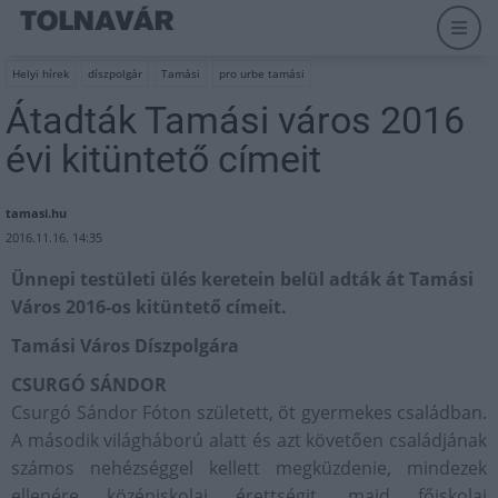
Helyi hírek
díszpolgár
Tamási
pro urbe tamási
Átadták Tamási város 2016
évi kitüntető címeit
tamasi.hu
2016.11.16. 14:35
Ünnepi testületi ülés keretein belül adták át Tamási
Város 2016-os kitüntető címeit.
Tamási Város Díszpolgára
CSURGÓ SÁNDOR
Csurgó Sándor Fóton született, öt gyermekes családban.
A második világháború alatt és azt követően családjának
számos nehézséggel kellett megküzdenie, mindezek
ellenére középiskolai érettségit, majd főiskolai