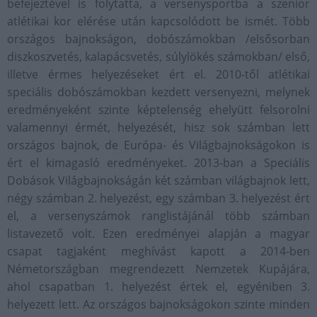
befejeztével is folytatta, a versenysportba a szenior
atlétikai kor elérése után kapcsolódott be ismét. Több
országos bajnokságon, dobószámokban /elsősorban
diszkoszvetés, kalapácsvetés, súlylökés számokban/ első,
illetve érmes helyezéseket ért el. 2010-től atlétikai
speciális dobószámokban kezdett versenyezni, melynek
eredményeként szinte képtelenség ehelyütt felsorolni
valamennyi érmét, helyezését, hisz sok számban lett
országos bajnok, de Európa- és Világbajnokságokon is
ért el kimagasló eredményeket. 2013-ban a Speciális
Dobások Világbajnokságán két számban világbajnok lett,
négy számban 2. helyezést, egy számban 3. helyezést ért
el, a versenyszámok ranglistájánál több számban
listavezető volt. Ezen eredményei alapján a magyar
csapat tagjaként meghívást kapott a 2014-ben
Németországban megrendezett Nemzetek Kupájára,
ahol csapatban 1. helyezést értek el, egyéniben 3.
helyezett lett. Az országos bajnokságokon szinte minden