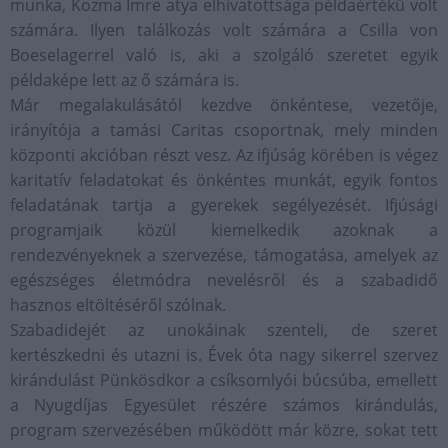
munka, Kozma Imre atya elhivatottsága példaértékű volt
számára. Ilyen találkozás volt számára a Csilla von
Boeselagerrel való is, aki a szolgáló szeretet egyik
példaképe lett az ő számára is.
Már megalakulásától kezdve önkéntese, vezetője,
irányítója a tamási Caritas csoportnak, mely minden
központi akcióban részt vesz. Az ifjúság körében is végez
karitatív feladatokat és önkéntes munkát, egyik fontos
feladatának tartja a gyerekek segélyezését. Ifjúsági
programjaik közül kiemelkedik azoknak a
rendezvényeknek a szervezése, támogatása, amelyek az
egészséges életmódra nevelésről és a szabadidő
hasznos eltöltéséről szólnak.
Szabadidejét az unokáinak szenteli, de szeret
kertészkedni és utazni is. Évek óta nagy sikerrel szervez
kirándulást Pünkösdkor a csíksomlyói búcsúba, emellett
a Nyugdíjas Egyesület részére számos kirándulás,
program szervezésében működött már közre, sokat tett