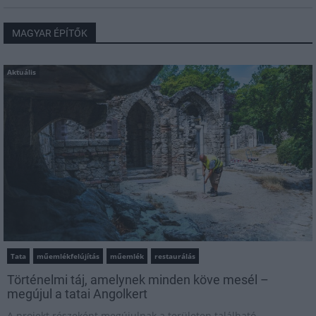
MAGYAR ÉPÍTŐK
Aktuális
Tata
műemlékfelújítás
műemlék
restaurálás
Történelmi táj, amelynek minden köve mesél –
megújul a tatai Angolkert
A projekt részeként megújulnak a területen található