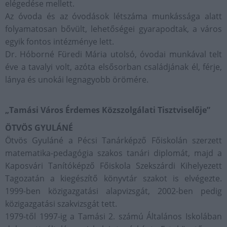
elégedése mellett.
Az óvoda és az óvodások létszáma munkássága alatt
folyamatosan bővült, lehetőségei gyarapodtak, a város
egyik fontos intézménye lett.
Dr. Hóborné Füredi Mária utolsó, óvodai munkával telt
éve a tavalyi volt, azóta elsősorban családjának él, férje,
lánya és unokái legnagyobb örömére.
„Tamási Város Érdemes Közszolgálati Tisztviselője”
ÖTVÖS GYULÁNÉ
Ötvös Gyuláné a Pécsi Tanárképző Főiskolán szerzett
matematika-pedagógia szakos tanári diplomát, majd a
Kaposvári Tanítóképző Főiskola Szekszárdi Kihelyezett
Tagozatán a kiegészítő könyvtár szakot is elvégezte.
1999-ben közigazgatási alapvizsgát, 2002-ben pedig
közigazgatási szakvizsgát tett.
1979-től 1997-ig a Tamási 2. számú Általános Iskolában