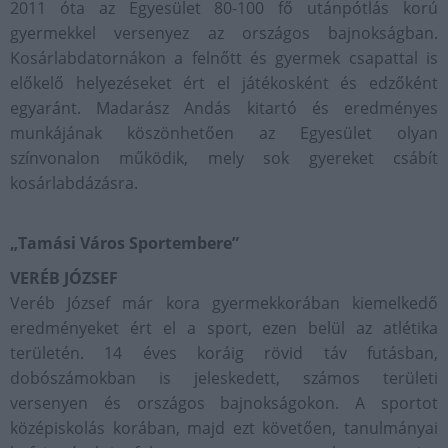
2011 óta az Egyesület 80-100 fő utánpótlás korú
gyermekkel versenyez az országos bajnokságban.
Kosárlabdatornákon a felnőtt és gyermek csapattal is
előkelő helyezéseket ért el játékosként és edzőként
egyaránt. Madarász Andás kitartó és eredményes
munkájának köszönhetően az Egyesület olyan
színvonalon működik, mely sok gyereket csábít
kosárlabdázásra.
„Tamási Város Sportembere”
VERÉB JÓZSEF
Veréb József már kora gyermekkorában kiemelkedő
eredményeket ért el a sport, ezen belül az atlétika
területén. 14 éves koráig rövid táv futásban,
dobószámokban is jeleskedett, számos területi
versenyen és országos bajnokságokon. A sportot
középiskolás korában, majd ezt követően, tanulmányai