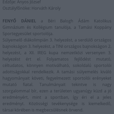
Edzője: Ányos József
Osztályfőnöke: Horváth Károly
FENYŐ DÁNIEL
a Béri Balogh Ádám Katolikus
Gimnázium és Kollégium tanulója, a Tamási Koppány
Sportegyesület sportolója.
Súlyemelő diákolimpián 3. helyezést, a serdülő országos
bajnokságon 3. helyezést, a TINI országos bajnokságon 2.
helyezést, a XII. IREG kupa nemzetközi versenyen 3.
helyezést ért el. Folyamatos fejlődést mutató,
céltudatos, könnyen motiválható, sokoldalú sportolói
adottságokkal rendelkezik. A tamási súlyemelés kiváló
hagyományait követi, fegyelmezett sportolói erényeket
mutató fiatal. Tanulmányait tekintve is nagy
szorgalommal bír, ezen a területen ugyanúgy küzd a jó
eredményért, mint a sportban, így éri el a jeles
eredményt. Közösségi tevékenysége is kiemelkedő,
társai körében is megbecsülésnek örvend.