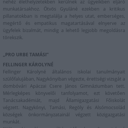
nehéz élethelyzetekben kerülnek az ügyeikben eljáró
munkatársakhoz. Ötvös Gyuláné ezekben a kritikus
pillanatokban is megtalálja a helyes utat, emberséges,
megértő és empatikus magatartásával elnyerve az
ügyfelek bizalmát, mindig a lehető legjobb megoldásra
törekszik.
„PRO URBE TAMÁSI”
FELLINGER KÁROLYNÉ
Fellinger Károlyné általános iskolai tanulmányait
szülőfalujában, Nagykónyiban végezte, érettségi vizsgát a
dombóvári Apáczai Csere János Gimnáziumban tett.
Mérlegképes könyvelői tanfolyamot, ezt követően
Tanácsakadémiát, majd Államigazgatási Főiskolát
végzett. Nagykónyi, Tamási, Regöly és Alsómocsolád
községek önkormányzatainál végzett közigazgatási
munkát.