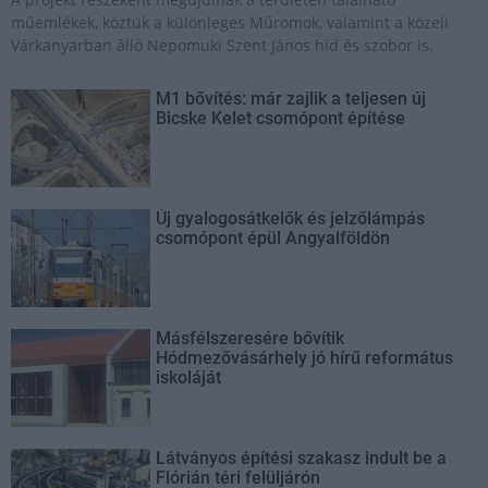
műemlékek, köztük a különleges Műromok, valamint a közeli
Várkanyarban álló Nepomuki Szent János híd és szobor is.
M1 bővítés: már zajlik a teljesen új
Bicske Kelet csomópont építése
Új gyalogosátkelők és jelzőlámpás
csomópont épül Angyalföldön
Másfélszeresére bővítik
Hódmezővásárhely jó hírű református
iskoláját
Látványos építési szakasz indult be a
Flórián téri felüljárón