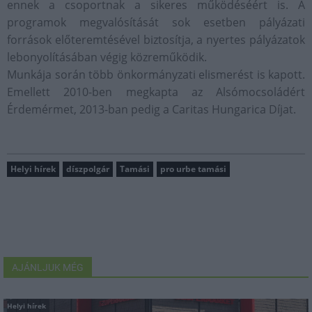
ennek a csoportnak a sikeres működéséért is. A
programok megvalósítását sok esetben pályázati
források előteremtésével biztosítja, a nyertes pályázatok
lebonyolításában végig közreműködik.
Munkája során több önkormányzati elismerést is kapott.
Emellett 2010-ben megkapta az Alsómocsoládért
Érdemérmet, 2013-ban pedig a Caritas Hungarica Díjat.
Helyi hírek
díszpolgár
Tamási
pro urbe tamási
AJÁNLJUK MÉG
Helyi hírek