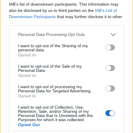
terén, személyekre lebontva, Péter Csaba a legtöbb
IAB’s list of downstream participants. This information may
óraszámban látott el szolgálatot /ez 877 órát jelent/.
also be disclosed by us to third parties on the
IAB’s List of
Ezen óraszámokba beletartozik a köz,-és külterületi
Downstream Participants
that may further disclose it to other
third parties.
szolgálat, a képzés, a rendezvény biztosítás, az elnöki
teendők és az adminisztrációs feladatok is. Mindezt
Please note that this website/app uses one or more Google
Personal Data Processing Opt Outs
önként, ellenszolgáltatás nélkül a családtól, pihenésből
services and may gather and store information including but
elvont időben, önzetlenül hajtotta végre, ezzel komoly
not limited to your visit or usage behaviour. You may click to
I want to opt-out of the Sharing of my
personal data.
grant or deny consent to Google and its third-party tags to
tiszteletet vívott ki a Polgárőrségen belül és a város
Opted In
use your data for below specified purposes in below Google
lakosságának körében is.
consent section.
I want to opt-out of the Sale of my
Personal Data.
Opted In
„Tamási Város Érdemes Pedagógusa”
I want to opt-out of processing my
HORVÁTH KÁROLYNÉ
Personal Data for Targeted Advertising.
Opted In
Horváth Károlyné a Szombathelyi Tanárképző Főiskolán,
könyvtáros tanár és magyar nyelv és irodalom tanár
I want to opt-out of Collection, Use,
szakon szerezte diplomáját, első munkahelye a Tamási
Retention, Sale, and/or Sharing of my
Personal Data that Is Unrelated with the
Nagyközségi és Járási Könyvtár volt, ahol a
Purposes for which it was collected.
Opted Out
gyermekkönyvtárat vezette. Ezt követően, nyugdíjazásáig