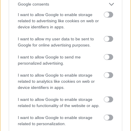
a Béri Balogh Ádám Gimnázium és Kollégium
Google consents
könyvtárában dolgozott, illetve magyar nyelvet és
I want to allow Google to enable storage
irodalmat oktatott.
related to advertising like cookies on web or
Munkáját dicséri számos önálló, valamint a városi
device identifiers in apps.
könyvtárral közös szervezésű irodalmi rendezvény,
szavalóverseny, író-olvasó találkozó, mely a gimnázium
I want to allow my user data to be sent to
tanulóinak plusz tudást és élményt jelentett. Számos
Google for online advertising purposes.
pályázat megvalósítója, lebonyolítója az iskolában,
I want to allow Google to send me
precizitását, pontosságát dicséri a tankönyvrendelés, az
personalized advertising.
ezzel járó, évről-évre ismétlődő feladatok.
Magára nézve mindig szem előtt tartotta az élethosszig
I want to allow Google to enable storage
tartó tanulás elvét, munkásságára a folyamatos
related to analytics like cookies on web or
device identifiers in apps.
önképzés volt jellemző, ma is nyitott miden újdonságra,
lépést tart a digitalizálódó, rohamosan fejlődő világgal.
I want to allow Google to enable storage
Az iskolában tanuló gyerekek nem csak olvasnivalót
related to functionality of the website or app.
kaptak tőle az elmúlt évtizedekben, hanem ízlésformáló,
iránymutató jó tanácsokat is, melyek elkísérték őket
I want to allow Google to enable storage
related to personalization.
egész életükben. Munkássága és szakmai teljesítménye