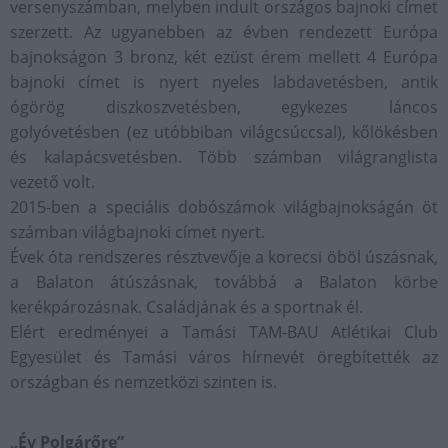
versenyszámban, melyben indult országos bajnoki címet
szerzett. Az ugyanebben az évben rendezett Európa
bajnokságon 3 bronz, két ezüst érem mellett 4 Európa
bajnoki címet is nyert nyeles labdavetésben, antik
ógörög diszkoszvetésben, egykezes láncos
golyóvetésben (ez utóbbiban világcsúccsal), kőlökésben
és kalapácsvetésben. Több számban világranglista
vezető volt.
2015-ben a speciális dobószámok világbajnokságán öt
számban világbajnoki címet nyert.
Évek óta rendszeres résztvevője a korecsi öböl úszásnak,
a Balaton átúszásnak, továbbá a Balaton körbe
kerékpározásnak. Családjának és a sportnak él.
Elért eredményei a Tamási TAM-BAU Atlétikai Club
Egyesület és Tamási város hírnevét öregbítették az
országban és nemzetközi szinten is.
„Év Polgárőre”