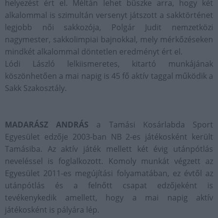
helyezést ért el. Méltán lehet büszke arra, hogy két
alkalommal is szimultán versenyt játszott a sakktörténet
legjobb női sakkozója, Polgár Judit nemzetközi
nagymester, sakkolimpiai bajnokkal, mely mérkőzéseken
mindkét alkalommal döntetlen eredményt ért el.
Lódi László lelkiismeretes, kitartó munkájának
köszönhetően a mai napig is 45 fő aktív taggal működik a
Sakk Szakosztály.
MADARÁSZ ANDRÁS
a Tamási Kosárlabda Sport
Egyesület edzője 2003-ban NB 2-es játékosként került
Tamásiba. Az aktív játék mellett két évig utánpótlás
neveléssel is foglalkozott. Komoly munkát végzett az
Egyesület 2011-es megújítási folyamatában, ez évtől az
utánpótlás és a felnőtt csapat edzőjeként is
tevékenykedik amellett, hogy a mai napig aktív
játékosként is pályára lép.