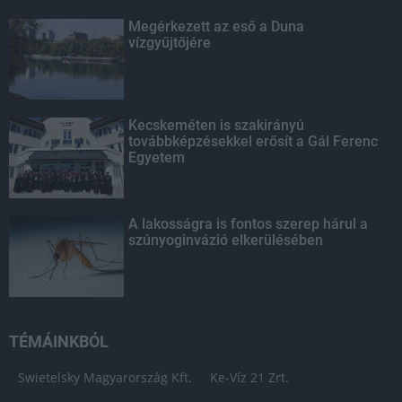
Megérkezett az eső a Duna
vízgyűjtőjére
Kecskeméten is szakirányú
továbbképzésekkel erősít a Gál Ferenc
Egyetem
A lakosságra is fontos szerep hárul a
szúnyoginvázió elkerülésében
TÉMÁINKBÓL
Swietelsky Magyarország Kft.
Ke-Víz 21 Zrt.