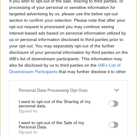
If you wish to opt-out of the sale, sharing to third parties, or
processing of your personal or sensitive information for
targeted advertising by us, please use the below opt-out
MAGYAR ÉPÍTŐK
section to confirm your selection. Please note that after your
opt-out request is processed you may continue seeing
interest-based ads based on personal information utilized by
Aktuális
us or personal information disclosed to third parties prior to
your opt-out. You may separately opt-out of the further
disclosure of your personal information by third parties on the
IAB’s list of downstream participants. This information may
also be disclosed by us to third parties on the
IAB’s List of
Downstream Participants
that may further disclose it to other
third parties.
Please note that this website/app uses one or more Google
Personal Data Processing Opt Outs
services and may gather and store information including but
not limited to your visit or usage behaviour. You may click to
I want to opt-out of the Sharing of my
personal data.
grant or deny consent to Google and its third-party tags to
Opted In
use your data for below specified purposes in below Google
Tata
műemlékfelújítás
műemlék
restaurálás
consent section.
I want to opt-out of the Sale of my
Történelmi táj, amelynek minden köve mesél –
Personal Data.
Opted In
megújul a tatai Angolkert