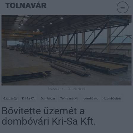
kri-sa.hu - illusztráció
Gazdaság
Kri-Sa Kft.
Dombóvár
Tolna megye
beruházás
üzembővítés
Bővítette üzemét a
dombóvári Kri-Sa Kft.