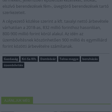
termékeit, jellemzően épületszerkezeteket, silókat,
elszívó berendezések fém-, üvegtörő berendezések tartó
szerkezeteit.
A cégvezető közlése szerint a kft. tavalyi nettó árbevétele
várhatóan a 2018-as, 832 millió forinthoz hasonlóan,
800-900 millió forint körül alakul. Az idén az
üzembővítésnek köszönhetően 900 millió és egymilliárd
forint közötti árbevételre számítanak.
Gazdaság
Kri-Sa Kft.
Dombóvár
Tolna megye
beruházás
üzembővítés
AJÁNLJUK MÉG