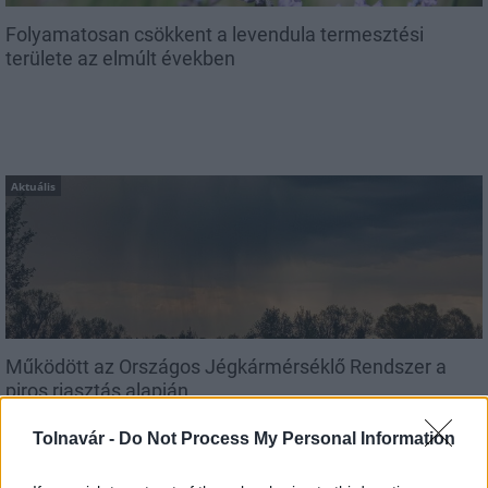
Folyamatosan csökkent a levendula termesztési
területe az elmúlt években
Aktuális
Működött az Országos Jégkármérséklő Rendszer a
piros riasztás alapján
Tolnavár -
Do Not Process My Personal Information