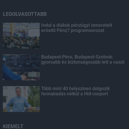
LEGOLVASOTTABB
Indul a diákok pénzügyi ismereteit
erősítő Pénz7 programsorozat
Budapest-Pécs, Budapest-Szolnok:
gyorsabb és biztonságosabb lett a vasút
Több mint 40 helyszínen dolgozik
fennakadás nélkül a Híd-csoport
KIEMELT