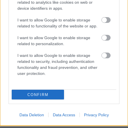
Flórián téri felüljárón
related to analytics like cookies on web or
device identifiers in apps.
I want to allow Google to enable storage
related to functionality of the website or app.
I want to allow Google to enable storage
HÍRLEVÉL
related to personalization.
I want to allow Google to enable storage
Név
related to security, including authentication
functionality and fraud prevention, and other
user protection.
E-mail cím
CONFIRM
Feliratkozom a hírlevélre és elfogadom az
adatvédelmi
szabályzatot!
FELIRATKOZÁS
Data Deletion
Data Access
Privacy Policy