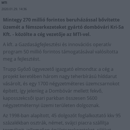
MTI
2020.01.29. 14:36
Mintegy 270 millió forintos beruházással bővítette
üzemét a fémszerkezeteket gyártó dombóvári Kri-Sa
Kft. - közölte a cég vezetője az MTI-vel.
A kft. a Gazdaságfejlesztési és innovációs operatív
program 50 millió forintos támogatásával valósította
meg a fejlesztést.
Trupp Győző ügyvezető igazgató elmondta: a cég a
projekt keretében három nagy teherbírású híddarut
vásárolt, és egy 1700 négyzetméteres üzemcsarnokot
épített, így jelenleg a Dombóvár mellett fekvő,
kaposszekcsői ipari parkban összesen 5600
négyzetméternyi üzemi területen dolgoznak.
Az 1998-ban alapított, 45 dolgozót foglalkoztató kkv 95
százalékban osztrák, német, svájci piacra szállítja