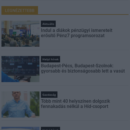
LEGNÉZETTEBB
Aktuális
Indul a diákok pénzügyi ismereteit
erősítő Pénz7 programsorozat
Helyi hírek
Budapest-Pécs, Budapest-Szolnok:
gyorsabb és biztonságosabb lett a vasút
Gazdaság
Több mint 40 helyszínen dolgozik
fennakadás nélkül a Híd-csoport