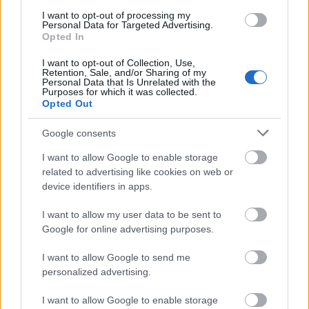
A projekt részeként megújulnak a területen található
I want to opt-out of processing my
Personal Data for Targeted Advertising.
műemlékek, köztük a különleges Műromok, valamint a közeli
Opted In
Várkanyarban álló Nepomuki Szent János híd és szobor is.
I want to opt-out of Collection, Use,
Retention, Sale, and/or Sharing of my
M1 bővítés: már zajlik a teljesen új
Personal Data that Is Unrelated with the
Bicske Kelet csomópont építése
Purposes for which it was collected.
Opted Out
Google consents
Új gyalogosátkelők és jelzőlámpás
I want to allow Google to enable storage
csomópont épül Angyalföldön
related to advertising like cookies on web or
device identifiers in apps.
I want to allow my user data to be sent to
Másfélszeresére bővítik
Google for online advertising purposes.
Hódmezővásárhely jó hírű református
iskoláját
I want to allow Google to send me
personalized advertising.
I want to allow Google to enable storage
Látványos építési szakasz indult be a