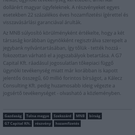
dollárért magyar ügyfeleknek. A részvényeket egyes
esetekben 22 százalékos éves hozamfizetési ígérettel és
visszavásárlási garanciával árulták.
Az MNB súlyosító körülményként értékelte, hogy a két
társaság korábban ügynökként regisztrálva szerepelt a
jegybank nyilvántartásában, így tőlük - tették hozzá -
fokozottan várható el a jogszabályok betartása. A G7
Capital Kft. ráadásul jogosulatlan tőkepiaci függő
ügynöki tevékenység miatt már korábban is kapott
jelentős összegű, 60 millió forintos bírságot, a Kálecz
Consulting Kft. pedig huzamosabb ideig végezte a
jogsértő tevékenységet - olvasható a közleményben.
Gazdaság
Tolna megye
Szekszárd
MNB
bírság
G7 Capital Kft.
részvény
hozamfizetés