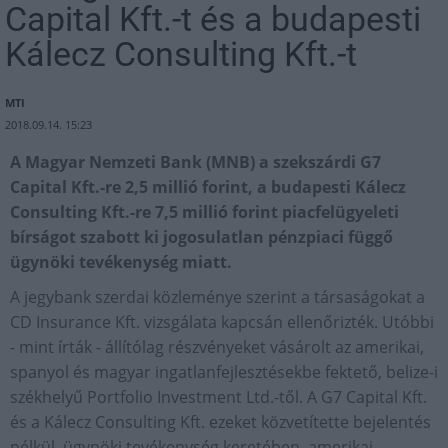
Capital Kft.-t és a budapesti
Kálecz Consulting Kft.-t
MTI
2018.09.14. 15:23
A Magyar Nemzeti Bank (MNB) a szekszárdi G7
Capital Kft.-re 2,5 millió forint, a budapesti Kálecz
Consulting Kft.-re 7,5 millió forint piacfelügyeleti
bírságot szabott ki jogosulatlan pénzpiaci függő
ügynöki tevékenység miatt.
A jegybank szerdai közleménye szerint a társaságokat a
CD Insurance Kft. vizsgálata kapcsán ellenőrizték. Utóbbi
- mint írták - állítólag részvényeket vásárolt az amerikai,
spanyol és magyar ingatlanfejlesztésekbe fektető, belize-i
székhelyű Portfolio Investment Ltd.-től. A G7 Capital Kft.
és a Kálecz Consulting Kft. ezeket közvetítette bejelentés
nélkül, ügynöki tevékenység keretében, amerikai