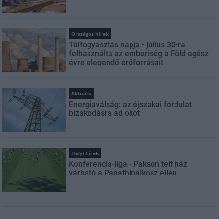
Országos hírek
Túlfogyasztás napja - július 30-ra
felhasználta az emberiség a Föld egész
évre elegendő erőforrásait
Aktuális
Energiaválság: az éjszakai fordulat
bizakodásra ad okot
Helyi hírek
Konferencia-liga - Pakson telt ház
várható a Panathinaikosz ellen