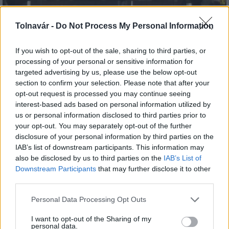
Új ePapír segíti az utasokat a szekszárdi autóbusz-
Tolnavár -
Do Not Process My Personal Information
állomáson
If you wish to opt-out of the sale, sharing to third parties, or
processing of your personal or sensitive information for
targeted advertising by us, please use the below opt-out
section to confirm your selection. Please note that after your
opt-out request is processed you may continue seeing
interest-based ads based on personal information utilized by
MAGYAR ÉPÍTŐK
us or personal information disclosed to third parties prior to
your opt-out. You may separately opt-out of the further
disclosure of your personal information by third parties on the
Mi épül?
IAB’s list of downstream participants. This information may
also be disclosed by us to third parties on the
IAB’s List of
Downstream Participants
that may further disclose it to other
third parties.
Please note that this website/app uses one or more Google
Personal Data Processing Opt Outs
services and may gather and store information including but
not limited to your visit or usage behaviour. You may click to
I want to opt-out of the Sharing of my
personal data.