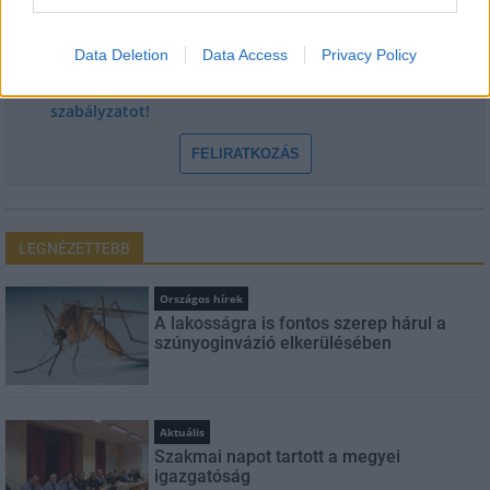
E-mail cím
Data Deletion
Data Access
Privacy Policy
Feliratkozom a hírlevélre és elfogadom az
adatvédelmi
szabályzatot!
FELIRATKOZÁS
LEGNÉZETTEBB
Országos hírek
A lakosságra is fontos szerep hárul a
szúnyoginvázió elkerülésében
Aktuális
Szakmai napot tartott a megyei
igazgatóság