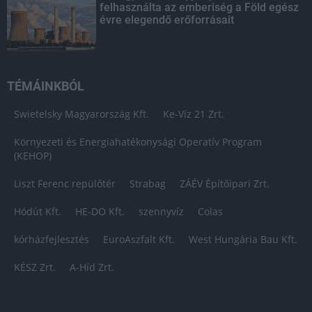
felhasználta az emberiség a Föld egész
évre elegendő erőforrásait
TÉMÁINKBÓL
Swietelsky Magyarország Kft.
Ke-Víz 21 Zrt.
Környezeti és Energiahatékonysági Operatív Program
(KEHOP)
Liszt Ferenc repülőtér
Strabag
ZÁÉV Építőipari Zrt.
Hódút Kft.
HE-DO Kft.
szennyvíz
Colas
kórházfejlesztés
EuroAszfalt Kft.
West Hungária Bau Kft.
KÉSZ Zrt.
A-Híd Zrt.