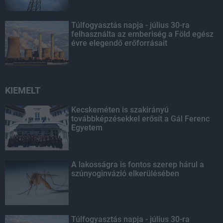
Túlfogyasztás napja - július 30-ra
felhasználta az emberiség a Föld egész
évre elegendő erőforrásait
KIEMELT
Kecskeméten is szakirányú
továbbképzésekkel erősít a Gál Ferenc
Egyetem
A lakosságra is fontos szerep hárul a
szúnyoginvázió elkerülésében
Túlfogyasztás napja - július 30-ra