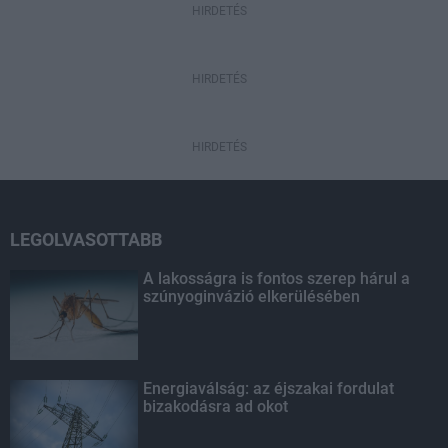
HIRDETÉS
HIRDETÉS
HIRDETÉS
LEGOLVASOTTABB
A lakosságra is fontos szerep hárul a
szúnyoginvázió elkerülésében
Energiaválság: az éjszakai fordulat
bizakodásra ad okot