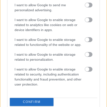
I want to allow Google to send me
personalized advertising.
Épített öröksége megújításával is készül
I want to allow Google to enable storage
Mohács a csata ötszázadik
related to analytics like cookies on web or
évfordulójára
device identifiers in apps.
I want to allow Google to enable storage
A tengerfenék alatt négy óriáskábellel
related to functionality of the website or app.
kötik össze Spanyolország és
Franciaország villamosenergia-
I want to allow Google to enable storage
hálózatát
related to personalization.
I want to allow Google to enable storage
related to security, including authentication
functionality and fraud prevention, and other
HÍRLEVÉL
user protection.
Név
CONFIRM