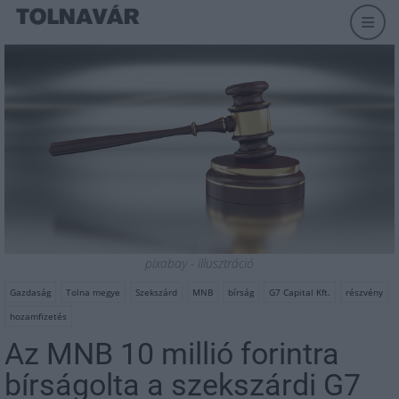
pixabay - illusztráció
Gazdaság
Tolna megye
Szekszárd
MNB
bírság
G7 Capital Kft.
részvény
hozamfizetés
Az MNB 10 millió forintra
bírságolta a szekszárdi G7