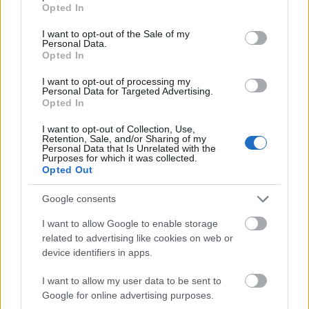
grant or deny consent to Google and its third-party tags to
Opted In
use your data for below specified purposes in below Google
consent section.
I want to opt-out of the Sale of my
Personal Data.
Opted In
Paks
paksi atomerőmű
Paks II
Paks II. Atomerőmű Zrt.
Paks II.: Mit jelent az 5. blokk új mérföldköve a
I want to opt-out of processing my
Personal Data for Targeted Advertising.
felülvizsgálat árnyékában?
Opted In
Megkezdődött az 5. blokk reaktorépületének alaplemez-
kivitelezése, miközben a felülvizsgálat arra keresi a választ,
I want to opt-out of Collection, Use,
Retention, Sale, and/or Sharing of my
hogy a megváltozott gazdasági és geopolitikai környezetben
Personal Data that Is Unrelated with the
milyen feltételek mellett érdemes továbbvinni Magyarország
Purposes for which it was collected.
Opted Out
egyik legnagyobb beruházását.
Google consents
Elkészült a Liszt Ferenc repülőtér
közelében lévő logisztikai bázis út- és
I want to allow Google to enable storage
közműhálózatának fejlesztése
related to advertising like cookies on web or
device identifiers in apps.
I want to allow my user data to be sent to
Látlelet a hazai víziközművekről?
Egyetlen, fél évszázados vezetéken
Google for online advertising purposes.
múlt Bicske vízellátása