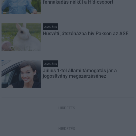
fennakadás nélkül a Híd-csoport
Aktuális
Húsvéti játszóházba hív Pakson az ASE
Aktuális
Július 1-től állami támogatás jár a
jogosítvány megszerzéséhez
HIRDETÉS
HIRDETÉS