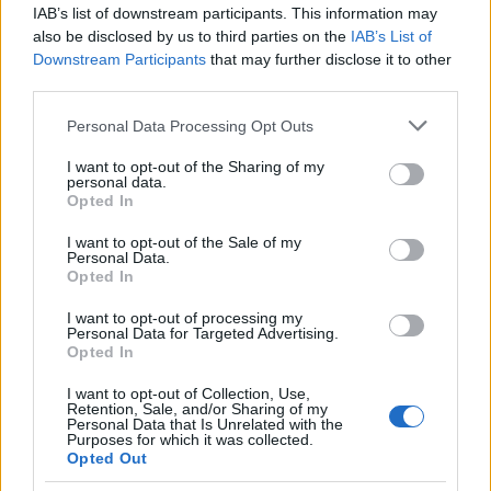
IAB’s list of downstream participants. This information may
Tata
műemlékfelújítás
műemlék
restaurálás
also be disclosed by us to third parties on the
IAB’s List of
Történelmi táj, amelynek minden köve mesél –
Downstream Participants
that may further disclose it to other
megújul a tatai Angolkert
third parties.
A projekt részeként megújulnak a területen található
Please note that this website/app uses one or more Google
Personal Data Processing Opt Outs
műemlékek, köztük a különleges Műromok, valamint a közeli
services and may gather and store information including but
Várkanyarban álló Nepomuki Szent János híd és szobor is.
not limited to your visit or usage behaviour. You may click to
I want to opt-out of the Sharing of my
personal data.
grant or deny consent to Google and its third-party tags to
Opted In
use your data for below specified purposes in below Google
M1 bővítés: már zajlik a teljesen új
Bicske Kelet csomópont építése
consent section.
I want to opt-out of the Sale of my
Personal Data.
Opted In
I want to opt-out of processing my
Personal Data for Targeted Advertising.
Új gyalogosátkelők és jelzőlámpás
Opted In
csomópont épül Angyalföldön
I want to opt-out of Collection, Use,
Retention, Sale, and/or Sharing of my
Personal Data that Is Unrelated with the
Purposes for which it was collected.
Másfélszeresére bővítik
Opted Out
Hódmezővásárhely jó hírű református