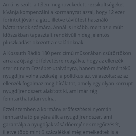
Arról is szólt: a télen megnövekedett rezsiköltségeket
kívánja kompenzálni a kormányzat azzal, hogy 12 ezer
forintot jóváír a gázt, illetve távfűtést használó
háztartások számára. Annál is inkább, mert az elmúlt
időszakban tapasztalt rendkívüli hideg jelentős
pluszkiadást okozott a családoknak.
A Kossuth Rádió 180 perc című műsorában csütörtökön
arra az újságírói felvetésre reagálva, hogy az ellenzék
szerint nem Erzsébet-utalványra, hanem méltó mértékű
nyugdíjra volna szükség, a politikus azt válaszolta: az az
ellenzék fogalmaz meg bírálatot, amely egy olyan korrupt
nyugdíjrendszert alakított ki, ami már rég
fenntarthatatlan volna.
Ezzel szemben a kormány erőfeszítései nyomán
fenntartható pályára állt a nyugdíjrendszer, ami
garantálja a nyugdíjak vásárlóerejének megőrzését,
illetve több mint 9 százalékkal még emelkedtek is a