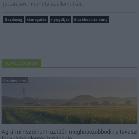
juttatások - mondta az államtitkár.
Gazdaság
támogatás
nyugdíjas
Erzsébet-utalvány
AJÁNLJUK MÉG
Országos hírek
Agrárminisztérium: az idén meghosszabbodik a tavaszi
fagykárbejelentés határideje