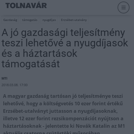
Gazdaság
támogatás
nyugdíjas
Erzsébet-utalvány
A jó gazdasági teljesítmény
teszi lehetővé a nyugdíjasok
és a háztartások
támogatását
MTI
2018.03.08. 17:00
A magyar gazdaság tartósan jó teljesítménye teszi
lehetővé, hogy a költségvetés 10 ezer forint értékű
Erzsébet-utalványt juttasson a nyugdíjasoknak,
illetve 12 ezer forint rezsikompenzációt nyújtson a
háztartásoknak - jelentette ki Novák Katalin az M1
aktuális csatorna csütörtöki műsorában.