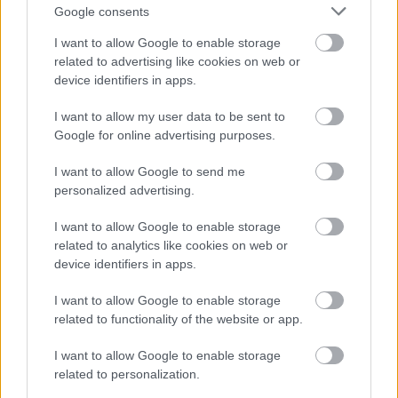
iskoláját
Google consents
I want to allow Google to enable storage
related to advertising like cookies on web or
Látványos építési szakasz indult be a
device identifiers in apps.
Flórián téri felüljárón
I want to allow my user data to be sent to
Google for online advertising purposes.
I want to allow Google to send me
personalized advertising.
HÍRLEVÉL
I want to allow Google to enable storage
related to analytics like cookies on web or
Név
device identifiers in apps.
I want to allow Google to enable storage
E-mail cím
related to functionality of the website or app.
I want to allow Google to enable storage
related to personalization.
Feliratkozom a hírlevélre és elfogadom az
adatvédelmi
szabályzatot!