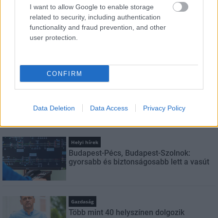
I want to allow Google to enable storage
related to security, including authentication
FELIRATKOZÁS
functionality and fraud prevention, and other
user protection.
LEGNÉZETTEBB
CONFIRM
Aktuális
Indul a diákok pénzügyi ismereteit
erősítő Pénz7 programsorozat
Data Deletion
Data Access
Privacy Policy
Helyi hírek
Budapest-Pécs, Budapest-Szolnok:
gyorsabb és biztonságosabb lett a vasút
Gazdaság
Több mint 40 helyszínen dolgozik