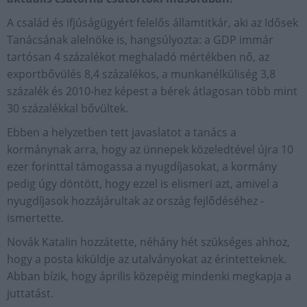
A család és ifjúságügyért felelős államtitkár, aki az Idősek
Tanácsának alelnöke is, hangsúlyozta: a GDP immár
tartósan 4 százalékot meghaladó mértékben nő, az
exportbővülés 8,4 százalékos, a munkanélküliség 3,8
százalék és 2010-hez képest a bérek átlagosan több mint
30 százalékkal bővültek.
Ebben a helyzetben tett javaslatot a tanács a
kormánynak arra, hogy az ünnepek közeledtével újra 10
ezer forinttal támogassa a nyugdíjasokat, a kormány
pedig úgy döntött, hogy ezzel is elismeri azt, amivel a
nyugdíjasok hozzájárultak az ország fejlődéséhez -
ismertette.
Novák Katalin hozzátette, néhány hét szükséges ahhoz,
hogy a posta kiküldje az utalványokat az érintetteknek.
Abban bízik, hogy április közepéig mindenki megkapja a
juttatást.