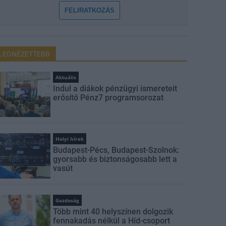
FELIRATKOZÁS
LEGNÉZETTEBB
Aktuális
Indul a diákok pénzügyi ismereteit
erősítő Pénz7 programsorozat
Helyi hírek
Budapest-Pécs, Budapest-Szolnok:
gyorsabb és biztonságosabb lett a
vasút
Gazdaság
Több mint 40 helyszínen dolgozik
fennakadás nélkül a Híd-csoport