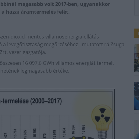
ábbinál magasabb volt 2017-ben, ugyanakkor
 a hazai áramtermelés felét.
szén-dioxid-mentes villamosenergia-ellátás
á a levegőtisztaság megőrzéséhez - mutatott rá Zsuga
rt. vezérigazgatója.
 összesen 16 097,6 GWh villamos energiát termelt
énetének legmagasabb értéke.