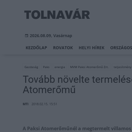
2026.08.09, Vasárnap
KEZDŐLAP
ROVATOK
HELYI HÍREK
ORSZÁGOS
Gazdaság
Paks
energia
MVM Paksi Atomerőmű Zrt.
teljesítmény
Tovább növelte termelésé
Atomerőmű
MTI
2018.02.15. 15:51
A Paksi Atomerőműnél a megtermelt villamos 