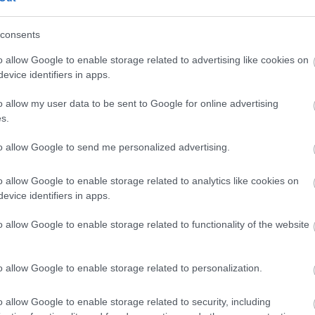
 folyamatosan, mérhetően javul a biztonsági kultúra. A
endszerben, 83 paraméter vizsgálatával mérik. Egyike
consents
Tavaly a paksi erőműben csak 0-ás besorolású
mény történetében a második legalacsonyabb érték -
o allow Google to enable storage related to advertising like cookies on
evice identifiers in apps.
ról Hamvas István elmondta, hogy a nemzetközi
o allow my user data to be sent to Google for online advertising
aradnak jelentősen a mért értékek. A folyékony
s.
 százalékát, a légnemű kibocsátás esetén a 0,083
to allow Google to send me personalized advertising.
o allow Google to enable storage related to analytics like cookies on
ljesítmény
evice identifiers in apps.
o allow Google to enable storage related to functionality of the website
o allow Google to enable storage related to personalization.
o allow Google to enable storage related to security, including