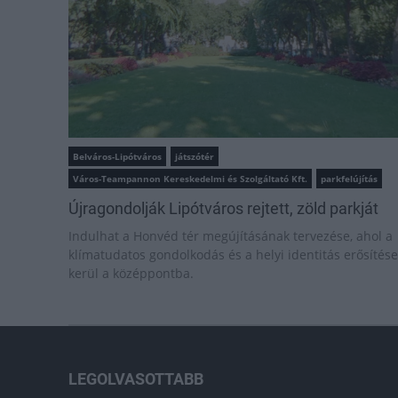
Belváros-Lipótváros
játszótér
Város-Teampannon Kereskedelmi és Szolgáltató Kft.
parkfelújítás
Újragondolják Lipótváros rejtett, zöld parkját
Indulhat a Honvéd tér megújításának tervezése, ahol a
klímatudatos gondolkodás és a helyi identitás erősítése
kerül a középpontba.
LEGOLVASOTTABB