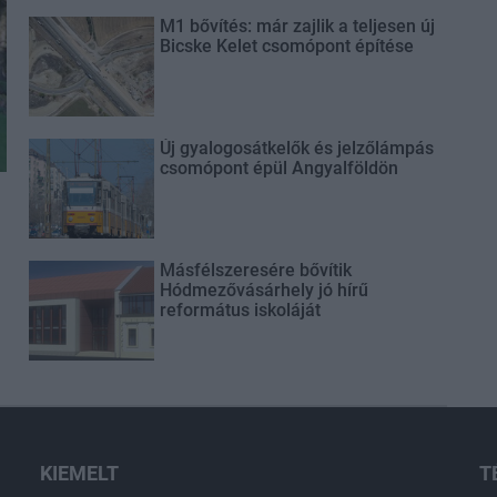
M1 bővítés: már zajlik a teljesen új
Bicske Kelet csomópont építése
Új gyalogosátkelők és jelzőlámpás
csomópont épül Angyalföldön
Másfélszeresére bővítik
Hódmezővásárhely jó hírű
református iskoláját
KIEMELT
T