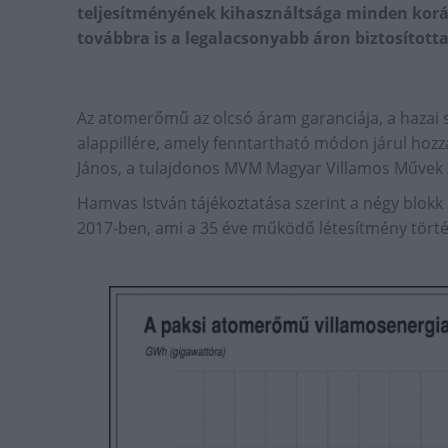
teljesítményének kihasználtsága minden kor
továbbra is a legalacsonyabb áron biztosította
Az atomerőmű az olcsó áram garanciája, a hazai 
alappillére, amely fenntartható módon járul hozz
János, a tulajdonos MVM Magyar Villamos Művek Z
Hamvas István tájékoztatása szerint a négy blokk
2017-ben, ami a 35 éve működő létesítmény tört