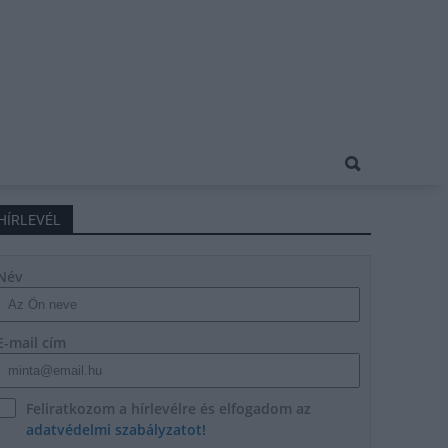
HÍRLEVÉL
Név
E-mail cím
Feliratkozom a hírlevélre és elfogadom az
adatvédelmi szabályzatot!