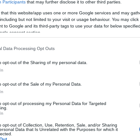
Participants
that may further disclose it to other third parties.
rőmű, hogy nem a rekordok hajszolása volt az első,
 that this website/app uses one or more Google services and may gath
aki megjegyezte, hogy nyugodt év volt a tavalyi,
including but not limited to your visit or usage behaviour. You may click 
 to Google and its third-party tags to use your data for below specifi
ogle consent section.
alékkal, a fogyasztásból 35,7 százalékkal vette ki a
l Data Processing Opt Outs
zázalék volt tavaly.
o opt-out of the Sharing of my personal data.
g a legolcsóbban termelő erőmű volt
In
sony ár miatt meghatározó szereplő volt a piacon.
o opt-out of the Sale of my Personal Data.
okk is 100 százalékos kihasználással működött. A
In
egjobbja között három paksi blokk szerepel - jelezte
to opt-out of processing my Personal Data for Targeted
novatív gondolkodás hozza, amelynek egyik példája a
ing.
In
igazgató azt, hogy a négy blokk közül utolsóként a 4.
o opt-out of Collection, Use, Retention, Sale, and/or Sharing
ersonal Data that Is Unrelated with the Purposes for which it
abbítási engedélyt.
lected.
Out