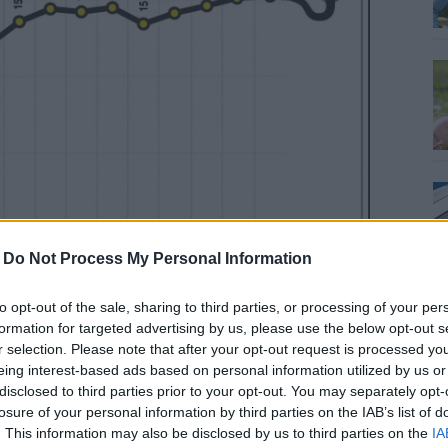
-
Do Not Process My Personal Information
to opt-out of the sale, sharing to third parties, or processing of your per
formation for targeted advertising by us, please use the below opt-out s
r selection. Please note that after your opt-out request is processed y
dértékű, 91,9 százalék volt 2017-ben, világszínvonalon
eing interest-based ads based on personal information utilized by us or
disclosed to third parties prior to your opt-out. You may separately opt-
tállás eredményeként a 2. blokk az év minden
losure of your personal information by third parties on the IAB’s list of
i kultúra javult, illeszkedve a másfél évtizede tartó
. This information may also be disclosed by us to third parties on the
IA