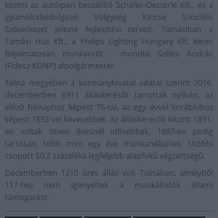
között az autóipari beszállító Schäfer-Oesterle Kft., és a
gyümölcsfeldolgozó Völgység Kincse Szociális
Szövetkezet jelezte fejlesztési terveit. Tamásiban a
Tamási Hús Kft., a Philips Lighting Hungary Kft. keres
folyamatosan munkaerőt - mondta Széles András
(Fidesz-KDNP) alpolgármester.
Tolna megyében a kormányhivatal adatai szerint 2016.
decemberben 6911 álláskeresőt tartottak nyilván, az
előző hónaphoz képest 76-tal, az egy évvel korábbihoz
képest 1592-vel kevesebbet. Az álláskeresők között 1891-
en voltak ötven évesnél idősebbek, 1887-en pedig
tartósan, több mint egy éve munkanélküliek. Utóbbi
csoport 50,2 százaléka legfeljebb alapfokú végzettségű.
Decemberben 1210 üres állás volt Tolnában, amelyből
117-hez nem igényeltek a munkáltatók állami
támogatást.