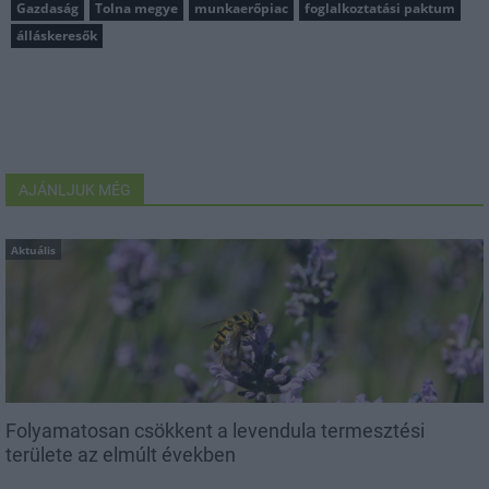
Gazdaság
Tolna megye
munkaerőpiac
foglalkoztatási paktum
álláskeresők
AJÁNLJUK MÉG
Aktuális
Folyamatosan csökkent a levendula termesztési
területe az elmúlt években