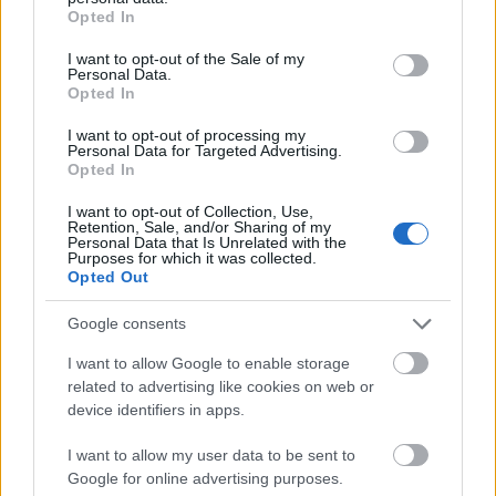
grant or deny consent to Google and its third-party tags to
Opted In
use your data for below specified purposes in below Google
consent section.
I want to opt-out of the Sale of my
Personal Data.
Opted In
I want to opt-out of processing my
Personal Data for Targeted Advertising.
Opted In
útfelújítás
Pestszentlőrinc
XVIII. kerület
Profunda Bau
Szinte teljes hosszában megújítják a Lakatos úti
I want to opt-out of Collection, Use,
lakótelep legfontosabb utcáját
Retention, Sale, and/or Sharing of my
Personal Data that Is Unrelated with the
Purposes for which it was collected.
Pestszentlőrinc egyik első lakótelepén kanyarog a Dolgozó utca,
Opted Out
amelynek komplex burkolatmegújításáért felel a Profunda Bau.
Google consents
Új vízáteresztő burkolatú parkolók
épülnek Zuglóban – helyben tartják a
I want to allow Google to enable storage
csapadékvizet
related to advertising like cookies on web or
device identifiers in apps.
I want to allow my user data to be sent to
Nem az üres, hanem az okosan működő
Google for online advertising purposes.
épület energiatakarékos