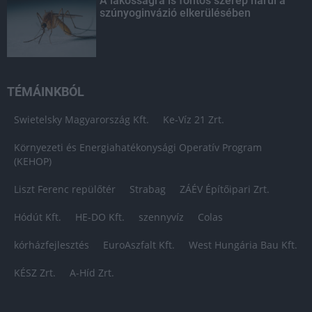
A lakosságra is fontos szerep hárul a
szúnyoginvázió elkerülésében
TÉMÁINKBÓL
Swietelsky Magyarország Kft.
Ke-Víz 21 Zrt.
Környezeti és Energiahatékonysági Operatív Program
(KEHOP)
Liszt Ferenc repülőtér
Strabag
ZÁÉV Építőipari Zrt.
Hódút Kft.
HE-DO Kft.
szennyvíz
Colas
kórházfejlesztés
EuroAszfalt Kft.
West Hungária Bau Kft.
KÉSZ Zrt.
A-Híd Zrt.