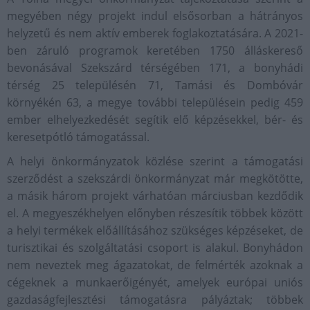
megyében négy projekt indul elsősorban a hátrányos
helyzetű és nem aktív emberek foglakoztatására. A 2021-
ben záruló programok keretében 1750 álláskereső
bevonásával Szekszárd térségében 171, a bonyhádi
térség 25 településén 71, Tamási és Dombóvár
környékén 63, a megye további településein pedig 459
ember elhelyezkedését segítik elő képzésekkel, bér- és
keresetpótló támogatással.
A helyi önkormányzatok közlése szerint a támogatási
szerződést a szekszárdi önkormányzat már megkötötte,
a másik három projekt várhatóan márciusban kezdődik
el. A megyeszékhelyen előnyben részesítik többek között
a helyi termékek előállításához szükséges képzéseket, de
turisztikai és szolgáltatási csoport is alakul. Bonyhádon
nem neveztek meg ágazatokat, de felmérték azoknak a
cégeknek a munkaerőigényét, amelyek európai uniós
gazdaságfejlesztési támogatásra pályáztak; többek