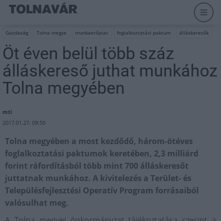
Gazdaság
Tolna megye
munkaerőpiac
foglalkoztatási paktum
álláskeresők
Öt éven belül több száz
álláskereső juthat munkához
Tolna megyében
mti
2017.01.27. 09:50
Tolna megyében a most kezdődő, három-ötéves
foglalkoztatási paktumok keretében, 2,3 milliárd
forint ráfordításból több mint 700 álláskeresőt
juttatnak munkához. A kivitelezés a Terület- és
Településfejlesztési Operatív Program forrásaiból
valósulhat meg.
A Tolna megyei önkormányzat tájékoztatása szerint a