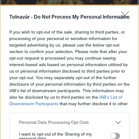
Tolnavár -
Do Not Process My Personal Information
If you wish to opt-out of the sale, sharing to third parties, or
Péntektől Budapesten és 10 vármegyében megszűnik
processing of your personal or sensitive information for
a tűzgyújtási tilalom
targeted advertising by us, please use the below opt-out
section to confirm your selection. Please note that after your
opt-out request is processed you may continue seeing
interest-based ads based on personal information utilized by
us or personal information disclosed to third parties prior to
your opt-out. You may separately opt-out of the further
disclosure of your personal information by third parties on the
MAGYAR ÉPÍTŐK
IAB’s list of downstream participants. This information may
also be disclosed by us to third parties on the
IAB’s List of
Downstream Participants
that may further disclose it to other
Útépítés
third parties.
Please note that this website/app uses one or more Google
Personal Data Processing Opt Outs
services and may gather and store information including but
not limited to your visit or usage behaviour. You may click to
I want to opt-out of the Sharing of my
personal data.