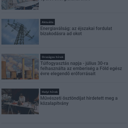
Aktuális
Energiaválság: az éjszakai fordulat
bizakodásra ad okot
Országos hírek
Túlfogyasztás napja - július 30-ra
felhasználta az emberiség a Föld egész
évre elegendő erőforrásait
Helyi hírek
Művészeti ösztöndíjat hirdetett meg a
közalapítvány