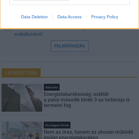
E-mail cím
Data Deletion
Data Access
Privacy Policy
Feliratkozom a hírlevélre és elfogadom az
adatvédelmi
szabályzatot!
FELIRATKOZÁS
LEGNÉZETTEBB
Aktuális
Energiatakarékosság: estétől
a paksi második blokk 3-as turbinája is
termelni fog
Országos hírek
Nem az üres, hanem az okosan működő
épület energiatakarékos