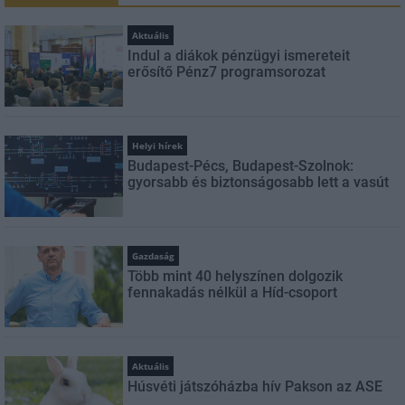
Aktuális
Indul a diákok pénzügyi ismereteit
erősítő Pénz7 programsorozat
Helyi hírek
Budapest-Pécs, Budapest-Szolnok:
gyorsabb és biztonságosabb lett a vasút
Gazdaság
Több mint 40 helyszínen dolgozik
fennakadás nélkül a Híd-csoport
Aktuális
Húsvéti játszóházba hív Pakson az ASE