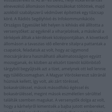
visszaszerelés is. Az ár- és belvíz, helyi vízkárelhárítás
elnevezésű állomáson homokzsákokat töltöttek, majd
azokból szabályszerű védművet építettek egy tűzcsap
köré. A Rádiós Segélyhívó és Infokommunikációs
Országos Egyesület két helyen is kihívás elé állította a
versenyzőket: az egyiknél a viharjelzések, a másiknál a
térképek álltak a kérdések középpontjában. A következő
állomáson a tavaszias idő ellenére sítalpra pattantak a
csapatok, feladatuk az volt, hogy az úgymond
mocsárjárásra használható alkalmatosságon együtt
mozogjanak, és közben az elszórt tizenöt különböző
tárgyból begyűjtsék azt a tízet, amelynek ott kell lennie
egy túlélőcsomagban. A Magyar Vöröskereszt sátránál
húzniuk kellett, így volt, aki zárt töréssel,
bokasérüléssel, mások másodfokú égéssel és
bokasérüléssel, megint mások eszméletlen sérülttel
találták szemben magukat. A versenyzők dolga az volt,
hogy a kárhelyről kimentsék a bajba jutott embereket,