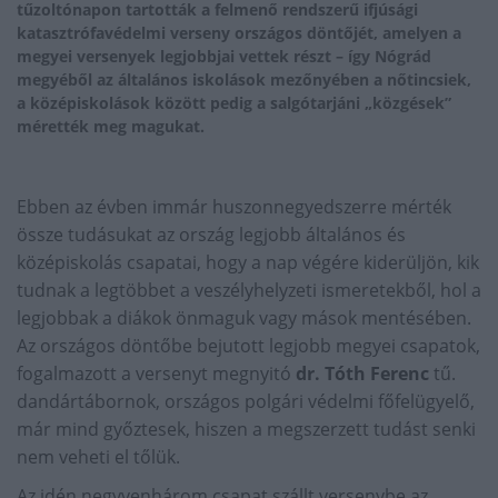
tűzoltónapon tartották a felmenő rendszerű ifjúsági
katasztrófavédelmi verseny országos döntőjét, amelyen a
megyei versenyek legjobbjai vettek részt – így Nógrád
megyéből az általános iskolások mezőnyében a nőtincsiek,
a középiskolások között pedig a salgótarjáni „közgések”
mérették meg magukat.
Ebben az évben immár huszonnegyedszerre mérték
össze tudásukat az ország legjobb általános és
középiskolás csapatai, hogy a nap végére kiderüljön, kik
tudnak a legtöbbet a veszélyhelyzeti ismeretekből, hol a
legjobbak a diákok önmaguk vagy mások mentésében.
Az országos döntőbe bejutott legjobb megyei csapatok,
fogalmazott a versenyt megnyitó
dr. Tóth Ferenc
tű.
dandártábornok, országos polgári védelmi főfelügyelő,
már mind győztesek, hiszen a megszerzett tudást senki
nem veheti el tőlük.
Az idén negyvenhárom csapat szállt versenybe az