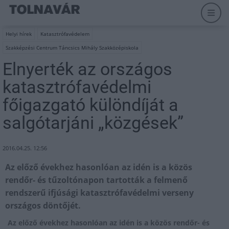
Helyi hírek
Katasztrófavédelem
Szakképzési Centrum Táncsics Mihály Szakközépiskola
Elnyerték az országos
katasztrófavédelmi
főigazgató különdíját a
salgótarjáni „közgések”
2016.04.25. 12:56
Az előző évekhez hasonlóan az idén is a közös
rendőr- és tűzoltónapon tartották a felmenő
rendszerű ifjúsági katasztrófavédelmi verseny
országos döntőjét.
Az előző évekhez hasonlóan az idén is a közös rendőr- és