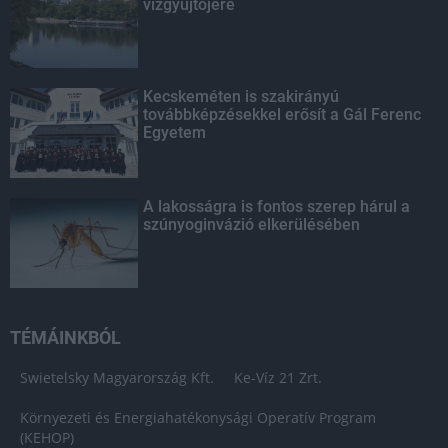
vízgyűjtőjére
Kecskeméten is szakirányú
továbbképzésekkel erősít a Gál Ferenc
Egyetem
A lakosságra is fontos szerep hárul a
szúnyoginvázió elkerülésében
TÉMÁINKBÓL
Swietelsky Magyarország Kft.
Ke-Víz 21 Zrt.
Környezeti és Energiahatékonysági Operatív Program
(KEHOP)