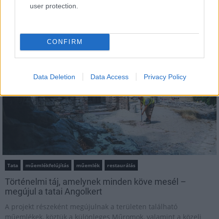
user protection.
MAGYAR ÉPÍTŐK
Aktuális
CONFIRM
Data Deletion
Data Access
Privacy Policy
Tata
műemlékfelújítás
műemlék
restaurálás
Történelmi táj, amelynek minden köve mesél –
megújul a tatai Angolkert
A projekt részeként megújulnak a területen található
műemlékek, köztük a különleges Műromok, valamint a közeli