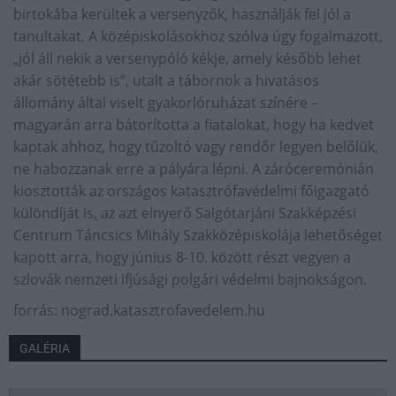
birtokába kerültek a versenyzők, használják fel jól a
tanultakat. A középiskolásokhoz szólva úgy fogalmazott,
„jól áll nekik a versenypóló kékje, amely később lehet
akár sötétebb is”, utalt a tábornok a hivatásos
állomány által viselt gyakorlóruházat színére –
magyarán arra bátorította a fiatalokat, hogy ha kedvet
kaptak ahhoz, hogy tűzoltó vagy rendőr legyen belőlük,
ne habozzanak erre a pályára lépni. A záróceremónián
kiosztották az országos katasztrófavédelmi főigazgató
különdíját is, az azt elnyerő Salgótarjáni Szakképzési
Centrum Táncsics Mihály Szakközépiskolája lehetőséget
kapott arra, hogy június 8-10. között részt vegyen a
szlovák nemzeti ifjúsági polgári védelmi bajnokságon.
forrás: nograd.katasztrofavedelem.hu
GALÉRIA