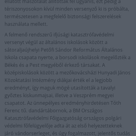
ellátott mászófalat állítottak fel ugyanis, ezt pedig a
tériszonyosokon kívül minden versenyző ki is próbálta,
természetesen a megfelelő biztonsági felszerelések
használata mellett.
A felmenő rendszerű ifjúsági katasztrófavédelmi
versenyt végül az általános iskolások között a
sátoraljaújhelyi Petőfi Sándor Református Általános
Iskola csapata nyerte, a borsodi iskolások megelőzték a
Békés és a Pest megyéből érkező társakat. A
középiskolások között a mezőkovácsházi Hunyadi János
Közoktatási Intézmény diákjai érték el a legjobb
eredményt, így maguk mögé utasították a tavalyi
győztes kiskunmajsai, illetve a Veszprém megyei
csapatot. Az ünnepélyes eredményhirdetésen Tóth
Ferenc tű. dandártábornok, a BM Országos
Katasztrófavédelmi Főigazgatóság országos polgári
védelmi főfelügyelője adta át az első helyezetteknek
járó vándorserleget, és úgy fogalmazott, jelentős tudás