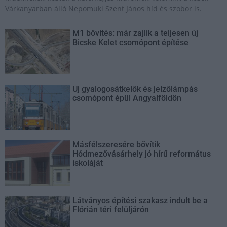
Várkanyarban álló Nepomuki Szent János híd és szobor is.
M1 bővítés: már zajlik a teljesen új
Bicske Kelet csomópont építése
Új gyalogosátkelők és jelzőlámpás
csomópont épül Angyalföldön
Másfélszeresére bővítik
Hódmezővásárhely jó hírű református
iskoláját
Látványos építési szakasz indult be a
Flórián téri felüljárón