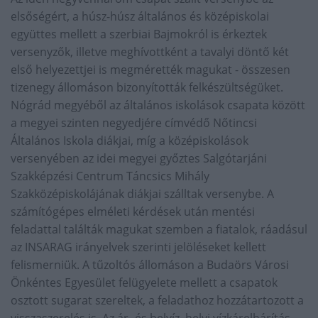
elsőségért, a húsz-húsz általános és középiskolai
együttes mellett a szerbiai Bajmokról is érkeztek
versenyzők, illetve meghívottként a tavalyi döntő két
első helyezettjei is megmérették magukat - összesen
tizenegy állomáson bizonyították felkészültségüket.
Nógrád megyéből az általános iskolások csapata között
a megyei szinten negyedjére címvédő Nőtincsi
Általános Iskola diákjai, míg a középiskolások
versenyében az idei megyei győztes Salgótarjáni
Szakképzési Centrum Táncsics Mihály
Szakközépiskolájának diákjai szálltak versenybe. A
számítógépes elméleti kérdések után mentési
feladattal találták magukat szemben a fiatalok, ráadásul
az INSARAG irányelvek szerinti jelöléseket kellett
felismerniük. A tűzoltós állomáson a Budaörs Városi
Önkéntes Egyesület felügyelete mellett a csapatok
osztott sugarat szereltek, a feladathoz hozzátartozott a