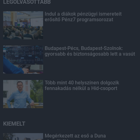
LEGOLVASOTTABB
Indul a diákok pénzügyi ismereteit
erősítő Pénz7 programsorozat
Budapest-Pécs, Budapest-Szolnok:
gyorsabb és biztonságosabb lett a vasút
Több mint 40 helyszínen dolgozik
fennakadás nélkül a Híd-csoport
KIEMELT
Megérkezett az eső a Duna