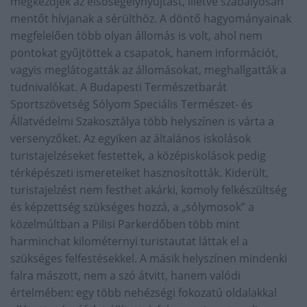
megkezdjék az elsősegélynyújtást, illetve szabályosan
mentőt hívjanak a sérülthöz. A döntő hagyományainak
megfelelően több olyan állomás is volt, ahol nem
pontokat gyűjtöttek a csapatok, hanem információt,
vagyis meglátogatták az állomásokat, meghallgatták a
tudnivalókat. A Budapesti Természetbarát
Sportszövetség Sólyom Speciális Természet- és
Állatvédelmi Szakosztálya több helyszínen is várta a
versenyzőket. Az egyiken az általános iskolások
turistajelzéseket festettek, a középiskolások pedig
térképészeti ismereteiket hasznosították. Kiderült,
turistajelzést nem festhet akárki, komoly felkészültség
és képzettség szükséges hozzá, a „sólymosok” a
közelmúltban a Pilisi Parkerdőben több mint
harminchat kilométernyi turistautat láttak el a
szükséges felfestésekkel. A másik helyszínen mindenki
falra mászott, nem a szó átvitt, hanem valódi
értelmében: egy több nehézségi fokozatú oldalakkal