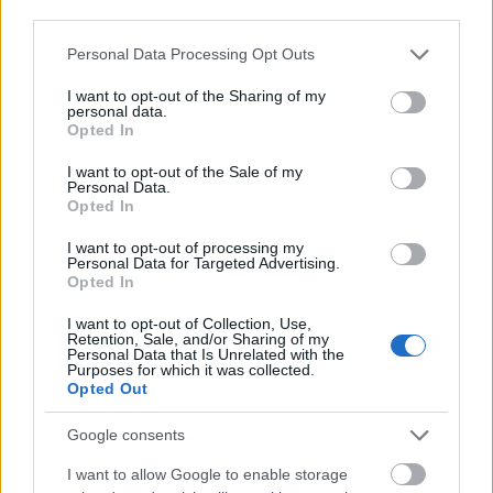
third parties.
Please note that this website/app uses one or more Google
Personal Data Processing Opt Outs
services and may gather and store information including but
not limited to your visit or usage behaviour. You may click to
I want to opt-out of the Sharing of my
personal data.
grant or deny consent to Google and its third-party tags to
Opted In
use your data for below specified purposes in below Google
Felújított üzletet nyitott Szekszárdon az Auchan
consent section.
I want to opt-out of the Sale of my
Personal Data.
Opted In
I want to opt-out of processing my
Personal Data for Targeted Advertising.
Opted In
Helyi hírek
I want to opt-out of Collection, Use,
Retention, Sale, and/or Sharing of my
Personal Data that Is Unrelated with the
Purposes for which it was collected.
Opted Out
Google consents
I want to allow Google to enable storage
Amire többmillióan vártunk: szombattól másodfokúra