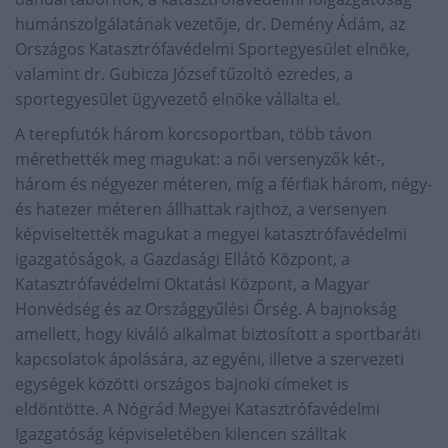
humánszolgálatának vezetője, dr. Demény Ádám, az
Országos Katasztrófavédelmi Sportegyesület elnöke,
valamint dr. Gubicza József tűzoltó ezredes, a
sportegyesület ügyvezető elnöke vállalta el.
A terepfutók három korcsoportban, több távon
mérethették meg magukat: a női versenyzők két-,
három és négyezer méteren, míg a férfiak három, négy-
és hatezer méteren állhattak rajthoz, a versenyen
képviseltették magukat a megyei katasztrófavédelmi
igazgatóságok, a Gazdasági Ellátó Központ, a
Katasztrófavédelmi Oktatási Központ, a Magyar
Honvédség és az Országgyűlési Őrség. A bajnokság
amellett, hogy kiváló alkalmat biztosított a sportbaráti
kapcsolatok ápolására, az egyéni, illetve a szervezeti
egységek közötti országos bajnoki címeket is
eldöntötte. A Nógrád Megyei Katasztrófavédelmi
Igazgatóság képviseletében kilencen szálltak