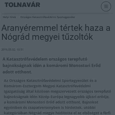
Helyi hírek
Országos Katasztrófavédelmi Sportegyesület
Aranyéremmel tértek haza a
Nógrád megyei tűzoltók
2016.05.02. 10:51
A Katasztrófavédelem országos terepfutó
bajnokságnak idén a komáromi Monostori Erőd
adott otthont.
Az Országos Katasztrófavédelmi Sportegyesület és a
Komárom-Esztergom Megyei Katasztrófavédelmi
Igazgatóság által közösen megszervezett országos terepfutó
bajnokságnak idén Közép-Európa legnagyobb újkori erődje,
a komáromi Monostori Erőd adott otthont. Bajnokot
egyéniben és csapatversenyben is hirdettek, utóbbi
kategóriában Nógrád megye hódította el az elsőséget a férfi