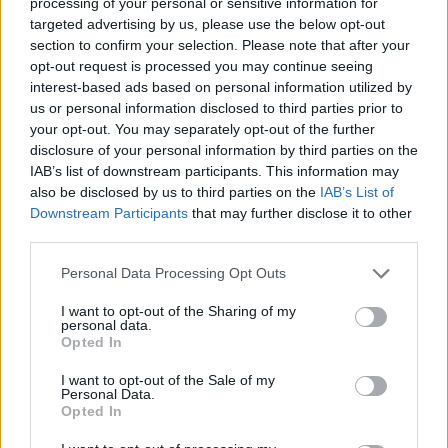
processing of your personal or sensitive information for
targeted advertising by us, please use the below opt-out
section to confirm your selection. Please note that after your
opt-out request is processed you may continue seeing
interest-based ads based on personal information utilized by
us or personal information disclosed to third parties prior to
your opt-out. You may separately opt-out of the further
disclosure of your personal information by third parties on the
IAB’s list of downstream participants. This information may
also be disclosed by us to third parties on the
IAB’s List of
Downstream Participants
that may further disclose it to other
third parties.
Helyi hírek
Országos Katasztrófavédelmi Sportegyesület
Please note that this website/app uses one or more Google
Personal Data Processing Opt Outs
services and may gather and store information including but
not limited to your visit or usage behaviour. You may click to
I want to opt-out of the Sharing of my
personal data.
grant or deny consent to Google and its third-party tags to
Opted In
use your data for below specified purposes in below Google
consent section.
I want to opt-out of the Sale of my
AJÁNLJUK MÉG
Personal Data.
Opted In
Helyi hírek