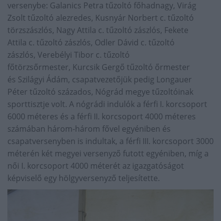
versenybe: Galanics Petra tűzoltó főhadnagy, Virág
Zsolt tűzoltó alezredes, Kusnyár Norbert c. tűzoltó
törzszászlós, Nagy Attila c. tűzoltó zászlós, Fekete
Attila c. tűzoltó zászlós, Odler Dávid c. tűzoltó
zászlós, Verebélyi Tibor c. tűzoltó
főtörzsőrmester, Kurcsik Gergő tűzoltó őrmester
és Szilágyi Ádám, csapatvezetőjük pedig Longauer
Péter tűzoltó százados, Nógrád megye tűzoltóinak
sporttisztje volt. A nógrádi indulók a férfi I. korcsoport
6000 méteres és a férfi II. korcsoport 4000 méteres
számában három-három fővel egyéniben és
csapatversenyben is indultak, a férfi III. korcsoport 3000
méterén két megyei versenyző futott egyéniben, míg a
női I. korcsoport 4000 méterét az igazgatóságot
képviselő egy hölgyversenyző teljesítette.