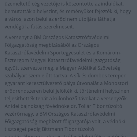
üzemeltető cég vezetője is köszöntötte az indulókat,
bemutatták a helyszínt, és reményüket fejezték ki, hogy
a város, azon belül az erőd nem utoljára láthatja
vendégül a futás szerelmeseit.
A versenyt a BM Országos Katasztrófavédelmi
Főigazgatóság megbízásából az Országos
Katasztrófavédelmi Sportegyesület és a Komárom-
Esztergom Megyei Katasztrófavédelmi Igazgatóság
együtt szervezte meg, a Magyar Atlétikai Szövetség
szabályait szem előtt tartva. A sík és dombos terepen
egyaránt keresztülvezető pálya útvonalát a Monostori
erődrendszeren belül jelölték ki, történelmi helyszínen
teljesíthették tehát a különböző távokat a versenyzők.
Az idei bajnokság fővédnöke dr. Tollár Tibor tűzoltó
vezérőrnagy, a BM Országos Katasztrófavédelmi
Főigazgatóság megbízott főigazgatója volt, a védnöki
tisztséget pedig Bittmann Tibor tűzoltó
dandártábornok, a katasztrófavédelmi főigazgatóság