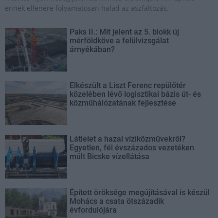
ennek ellenére folyamatosan halad az aszfaltozás.
Paks II.: Mit jelent az 5. blokk új
mérföldköve a felülvizsgálat
árnyékában?
Elkészült a Liszt Ferenc repülőtér
közelében lévő logisztikai bázis út- és
közműhálózatának fejlesztése
Látlelet a hazai víziközművekről?
Egyetlen, fél évszázados vezetéken
múlt Bicske vízellátása
Épített öröksége megújításával is készül
Mohács a csata ötszázadik
évfordulójára