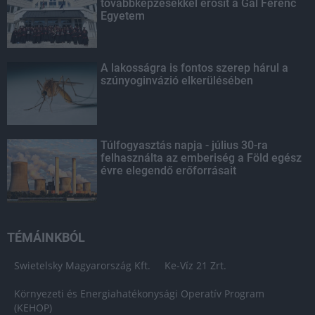
továbbképzésekkel erősít a Gál Ferenc
Egyetem
A lakosságra is fontos szerep hárul a
szúnyoginvázió elkerülésében
Túlfogyasztás napja - július 30-ra
felhasználta az emberiség a Föld egész
évre elegendő erőforrásait
TÉMÁINKBÓL
Swietelsky Magyarország Kft.
Ke-Víz 21 Zrt.
Környezeti és Energiahatékonysági Operatív Program
(KEHOP)