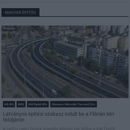
MAGYAR ÉPÍTŐK
Útépítés
HE-DO
BKK
KM Építő Kft.
Főmterv Mérnöki Tervező Zrt.
Látványos építési szakasz indult be a Flórián téri
felüljárón
A tartós nyári hőség jelentős kihívás elé állítja a KM Építőt,