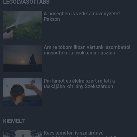
LEGOLVASOTTABB
A hőségben is védik a növényzetet
Pakson
Amire többmillióan vártunk: szombattól
másodfokúra csökken a riasztás
Parfümöt és élelmiszert rejtett a
táskájába két lány Szekszárdon
KIEMELT
Kecskeméten is szakirányú