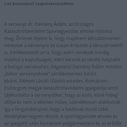
I-es korcsoport csapatversenyében.
A versenyt dr. Demény Ádám, az Országos
Katasztrófavédelmi Sportegyesület elnöke nyitotta
meg. Örömét fejezte ki, hogy majdnem kétszázötvenen
neveztek a versenyre és sokan érkeztek a társszervektől
is. Emlékeztetett arra, hogy azért rendezik mindig
máshol a bajnokságot, mert keresik az ideális helyszínt
a belügyi versenyhez. Végezetül Demény Ádám minden
„bátor versenyzőnek” sérülésmentes futást
kívánt. Németi László tűzoltó ezredes, Komárom-
Esztergom megye katasztrófavédelmi igazgatója arról
tájékoztatta a versenyzőket, hogy az esős, kissé hideg
időjárás nem a véletlen műve, szándékosan alakították
így a forgatókönyvet, hogy a futóknak minél több
élményben legyen részük. A sportegyesület elnöke és
az igazgató után Komárom polgármestere és az erődöt