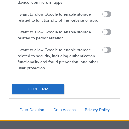
A hőségben is védik a növényzetet Pakson
device identifiers in apps.
I want to allow Google to enable storage
related to functionality of the website or app.
I want to allow Google to enable storage
related to personalization.
Helyi hírek
I want to allow Google to enable storage
related to security, including authentication
functionality and fraud prevention, and other
user protection.
CONFIRM
Idén is PajTáska, egy táskányi segítség a paksi
iskolakezdéshez
Data Deletion
Data Access
Privacy Policy