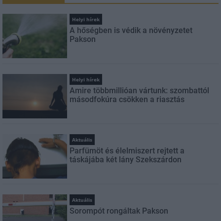
Helyi hírek
A hőségben is védik a növényzetet
Pakson
Helyi hírek
Amire többmillióan vártunk: szombattól
másodfokúra csökken a riasztás
Aktuális
Parfümöt és élelmiszert rejtett a
táskájába két lány Szekszárdon
Aktuális
Sorompót rongáltak Pakson