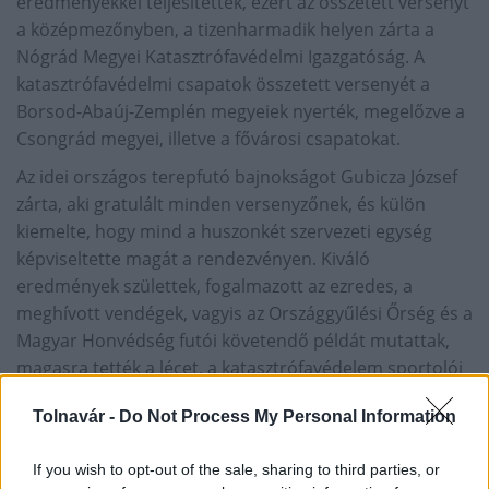
eredményekkel teljesítették, ezért az összetett versenyt
a középmezőnyben, a tizenharmadik helyen zárta a
Nógrád Megyei Katasztrófavédelmi Igazgatóság. A
katasztrófavédelmi csapatok összetett versenyét a
Borsod-Abaúj-Zemplén megyeiek nyerték, megelőzve a
Csongrád megyei, illetve a fővárosi csapatokat.
Az idei országos terepfutó bajnokságot Gubicza József
zárta, aki gratulált minden versenyzőnek, és külön
kiemelte, hogy mind a huszonkét szervezeti egység
képviseltette magát a rendezvényen. Kiváló
eredmények születtek, fogalmazott az ezredes, a
meghívott vendégek, vagyis az Országgyűlési Őrség és a
Magyar Honvédség futói követendő példát mutattak,
magasra tették a lécet, a katasztrófavédelem sportolói
előtt legyen az cél, hogy gyorsabbak legyenek náluk.
Tolnavár -
Do Not Process My Personal Information
forrás: nograd.katasztrofavedelem.hu
If you wish to opt-out of the sale, sharing to third parties, or
GALÉRIA