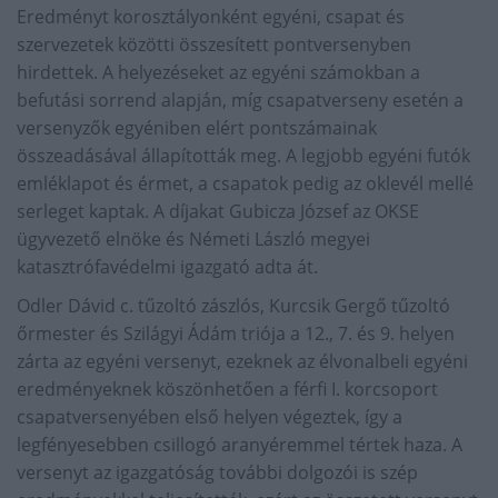
Eredményt korosztályonként egyéni, csapat és
szervezetek közötti összesített pontversenyben
hirdettek. A helyezéseket az egyéni számokban a
befutási sorrend alapján, míg csapatverseny esetén a
versenyzők egyéniben elért pontszámainak
összeadásával állapították meg. A legjobb egyéni futók
emléklapot és érmet, a csapatok pedig az oklevél mellé
serleget kaptak. A díjakat Gubicza József az OKSE
ügyvezető elnöke és Németi László megyei
katasztrófavédelmi igazgató adta át.
Odler Dávid c. tűzoltó zászlós, Kurcsik Gergő tűzoltó
őrmester és Szilágyi Ádám triója a 12., 7. és 9. helyen
zárta az egyéni versenyt, ezeknek az élvonalbeli egyéni
eredményeknek köszönhetően a férfi I. korcsoport
csapatversenyében első helyen végeztek, így a
legfényesebben csillogó aranyéremmel tértek haza. A
versenyt az igazgatóság további dolgozói is szép