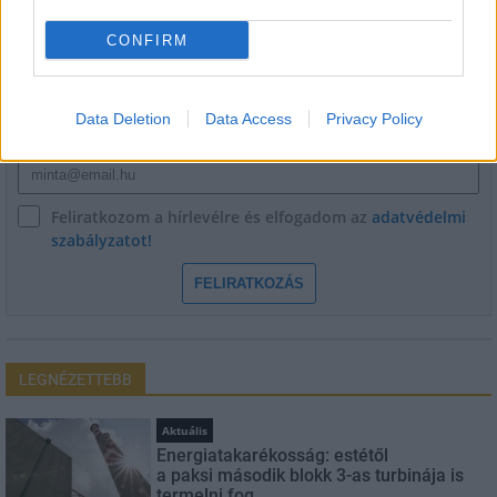
HÍRLEVÉL
CONFIRM
Név
Data Deletion
Data Access
Privacy Policy
E-mail cím
Feliratkozom a hírlevélre és elfogadom az
adatvédelmi
szabályzatot!
FELIRATKOZÁS
LEGNÉZETTEBB
Aktuális
Energiatakarékosság: estétől
a paksi második blokk 3-as turbinája is
termelni fog