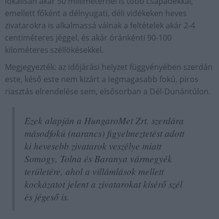
lokálisan akár 50 milliméternél is több csapadékkal,
emellett főként a délnyugati, déli vidékeken heves
zivatarokra is alkalmassá válnak a feltételek akár 2-4
centiméteres jéggel, és akár óránkénti 90-100
kilométeres széllökésekkel.
Megjegyezték: az időjárási helyzet függvényében szerdán
este, késő este nem kizárt a legmagasabb fokú, piros
riasztás elrendelése sem, elsősorban a Dél-Dunántúlon.
Ezek alapján a HungaroMet Zrt. szerdára
másodfokú (narancs) figyelmeztetést adott
ki hevesebb zivatarok veszélye miatt
Somogy, Tolna és Baranya vármegyék
területére, ahol a villámlások mellett
kockázatot jelent a zivatarokat kísérő szél
és jégeső is.