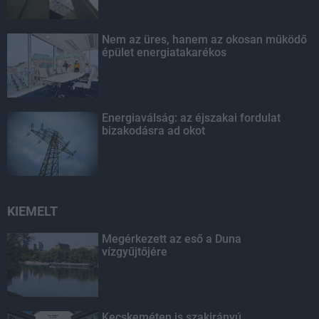
Nem az üres, hanem az okosan működő
épület energiatakarékos
Energiaválság: az éjszakai fordulat
bizakodásra ad okot
KIEMELT
Megérkezett az eső a Duna
vízgyűjtőjére
Kecskeméten is szakirányú