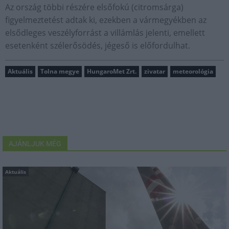
Az ország többi részére elsőfokú (citromsárga)
figyelmeztetést adtak ki, ezekben a vármegyékben az
elsődleges veszélyforrást a villámlás jelenti, emellett
esetenként szélerősödés, jégeső is előfordulhat.
Aktuális
Tolna megye
HungaroMet Zrt.
zivatar
meteorológia
AJÁNLJUK MÉG
Aktuális