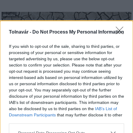
Aktuális
Tolnavár -
Do Not Process My Personal Information
If you wish to opt-out of the sale, sharing to third parties, or
processing of your personal or sensitive information for
targeted advertising by us, please use the below opt-out
Paks: hétfőn és talán még kedden üzemben tartható
section to confirm your selection. Please note that after your
az utolsó turbina
opt-out request is processed you may continue seeing
interest-based ads based on personal information utilized by
us or personal information disclosed to third parties prior to
your opt-out. You may separately opt-out of the further
disclosure of your personal information by third parties on the
IAB’s list of downstream participants. This information may
also be disclosed by us to third parties on the
IAB’s List of
Downstream Participants
that may further disclose it to other
MAGYAR ÉPÍTŐK
third parties.
Please note that this website/app uses one or more Google
Personal Data Processing Opt Outs
Útépítés