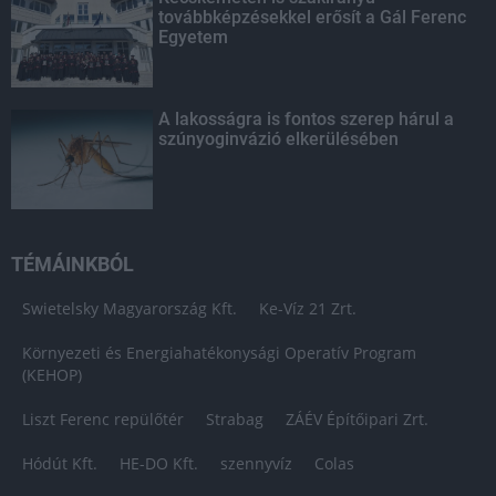
továbbképzésekkel erősít a Gál Ferenc
Egyetem
A lakosságra is fontos szerep hárul a
szúnyoginvázió elkerülésében
TÉMÁINKBÓL
Swietelsky Magyarország Kft.
Ke-Víz 21 Zrt.
Környezeti és Energiahatékonysági Operatív Program
(KEHOP)
Liszt Ferenc repülőtér
Strabag
ZÁÉV Építőipari Zrt.
Hódút Kft.
HE-DO Kft.
szennyvíz
Colas