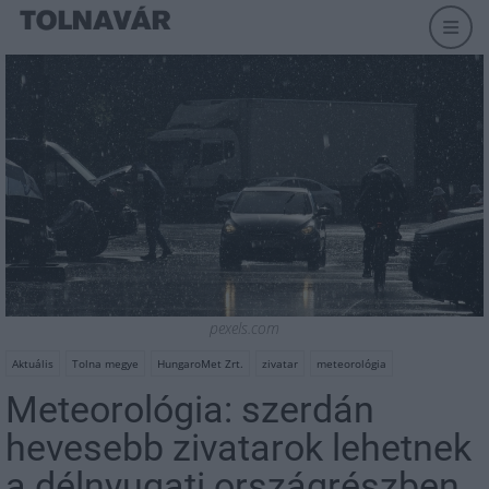
pexels.com
Aktuális
Tolna megye
HungaroMet Zrt.
zivatar
meteorológia
Meteorológia: szerdán
hevesebb zivatarok lehetnek
a délnyugati országrészben