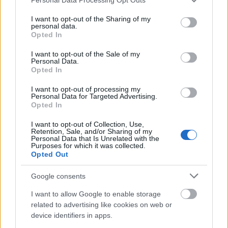
services and may gather and store information including but
not limited to your visit or usage behaviour. You may click to
I want to opt-out of the Sharing of my
personal data.
grant or deny consent to Google and its third-party tags to
Opted In
use your data for below specified purposes in below Google
consent section.
I want to opt-out of the Sale of my
Personal Data.
Opted In
I want to opt-out of processing my
Personal Data for Targeted Advertising.
Opted In
I want to opt-out of Collection, Use,
Retention, Sale, and/or Sharing of my
útfelújítás
Pestszentlőrinc
XVIII. kerület
Profunda Bau
Personal Data that Is Unrelated with the
Purposes for which it was collected.
Szinte teljes hosszában megújítják a Lakatos úti
Opted Out
lakótelep legfontosabb utcáját
Pestszentlőrinc egyik első lakótelepén kanyarog a Dolgozó utca,
Google consents
amelynek komplex burkolatmegújításáért felel a Profunda Bau.
I want to allow Google to enable storage
related to advertising like cookies on web or
Új vízáteresztő burkolatú parkolók
device identifiers in apps.
épülnek Zuglóban – helyben tartják a