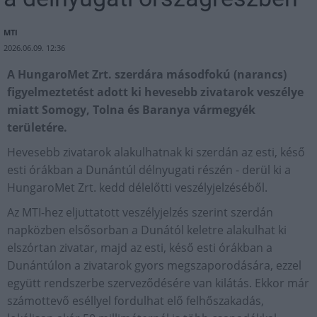
MTI
2026.06.09. 12:36
A HungaroMet Zrt. szerdára másodfokú (narancs)
figyelmeztetést adott ki hevesebb zivatarok veszélye
miatt Somogy, Tolna és Baranya vármegyék
területére.
Hevesebb zivatarok alakulhatnak ki szerdán az esti, késő
esti órákban a Dunántúl délnyugati részén - derül ki a
HungaroMet Zrt. kedd délelőtti veszélyjelzéséből.
Az MTI-hez eljuttatott veszélyjelzés szerint szerdán
napközben elsősorban a Dunától keletre alakulhat ki
elszórtan zivatar, majd az esti, késő esti órákban a
Dunántúlon a zivatarok gyors megszaporodására, ezzel
együtt rendszerbe szerveződésére van kilátás. Ekkor már
számottevő eséllyel fordulhat elő felhőszakadás,