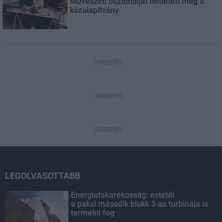
Művészeti ösztöndíjat hirdetett meg a
közalapítvány
HIRDETÉS
HIRDETÉS
HIRDETÉS
LEGOLVASOTTABB
Energiatakarékosság: estétől
a paksi második blokk 3-as turbinája is
termelni fog