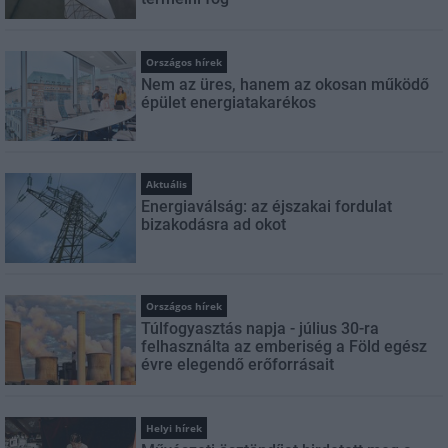
Országos hírek
Nem az üres, hanem az okosan működő
épület energiatakarékos
Aktuális
Energiaválság: az éjszakai fordulat
bizakodásra ad okot
Országos hírek
Túlfogyasztás napja - július 30-ra
felhasználta az emberiség a Föld egész
évre elegendő erőforrásait
Helyi hírek