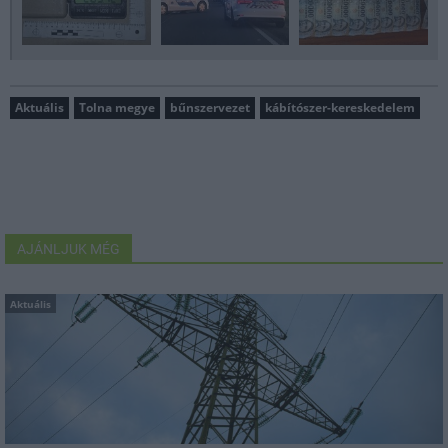
Aktuális
Tolna megye
bűnszervezet
kábítószer-kereskedelem
AJÁNLJUK MÉG
Aktuális