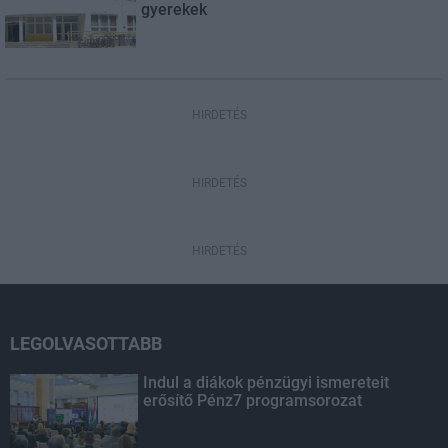
gyerekek
HIRDETÉS
HIRDETÉS
HIRDETÉS
LEGOLVASOTTABB
Indul a diákok pénzügyi ismereteit
erősítő Pénz7 programsorozat