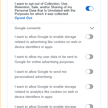
I want to opt-out of Collection, Use,
Retention, Sale, and/or Sharing of my
Personal Data that Is Unrelated with the
Purposes for which it was collected.
Opted Out
Google consents
I want to allow Google to enable storage
related to advertising like cookies on web or
device identifiers in apps.
Tata
műemlékfelújítás
műemlék
restaurálás
I want to allow my user data to be sent to
Google for online advertising purposes.
Történelmi táj, amelynek minden köve mesél –
megújul a tatai Angolkert
I want to allow Google to send me
A projekt részeként megújulnak a területen található
personalized advertising.
műemlékek, köztük a különleges Műromok, valamint a közeli
Várkanyarban álló Nepomuki Szent János híd és szobor is.
I want to allow Google to enable storage
related to analytics like cookies on web or
device identifiers in apps.
M1 bővítés: már zajlik a teljesen új
Bicske Kelet csomópont építése
I want to allow Google to enable storage