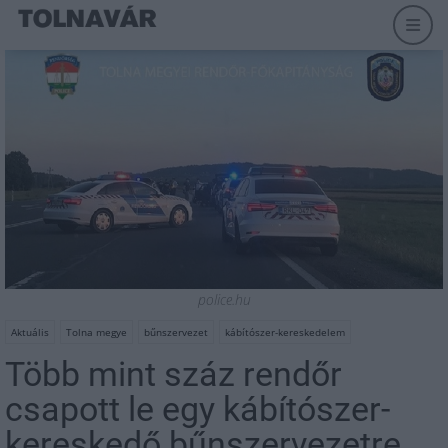
police.hu
Aktuális
Tolna megye
bűnszervezet
kábítószer-kereskedelem
Több mint száz rendőr
csapott le egy kábítószer-
kereskedő bűnszervezetre