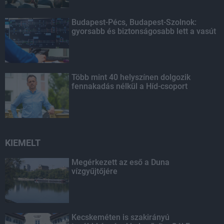
Budapest-Pécs, Budapest-Szolnok:
gyorsabb és biztonságosabb lett a vasút
Több mint 40 helyszínen dolgozik
fennakadás nélkül a Híd-csoport
KIEMELT
Megérkezett az eső a Duna
vízgyűjtőjére
Kecskeméten is szakirányú