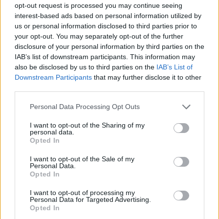
opt-out request is processed you may continue seeing
Aktuális
interest-based ads based on personal information utilized by
us or personal information disclosed to third parties prior to
your opt-out. You may separately opt-out of the further
disclosure of your personal information by third parties on the
IAB’s list of downstream participants. This information may
also be disclosed by us to third parties on the
IAB’s List of
Downstream Participants
that may further disclose it to other
third parties.
Az atomerőmű egyetlen hatása a környezetre, hogy a
Duna vizét némileg felmelegíti
Please note that this website/app uses one or more Google
Personal Data Processing Opt Outs
services and may gather and store information including but
not limited to your visit or usage behaviour. You may click to
I want to opt-out of the Sharing of my
personal data.
grant or deny consent to Google and its third-party tags to
Opted In
use your data for below specified purposes in below Google
consent section.
I want to opt-out of the Sale of my
Personal Data.
Opted In
MAGYAR ÉPÍTŐK
I want to opt-out of processing my
Personal Data for Targeted Advertising.
Aktuális
Opted In