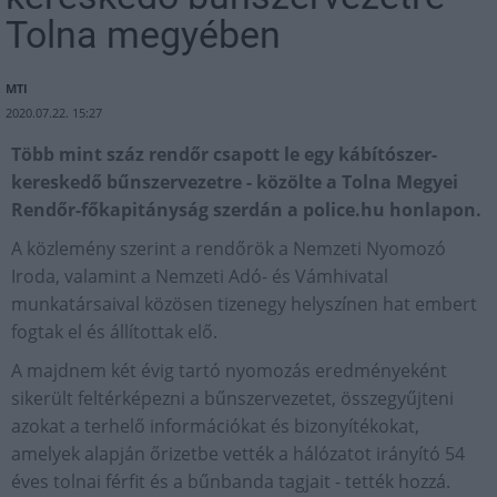
Tolna megyében
MTI
2020.07.22. 15:27
Több mint száz rendőr csapott le egy kábítószer-
kereskedő bűnszervezetre - közölte a Tolna Megyei
Rendőr-főkapitányság szerdán a police.hu honlapon.
A közlemény szerint a rendőrök a Nemzeti Nyomozó
Iroda, valamint a Nemzeti Adó- és Vámhivatal
munkatársaival közösen tizenegy helyszínen hat embert
fogtak el és állítottak elő.
A majdnem két évig tartó nyomozás eredményeként
sikerült feltérképezni a bűnszervezetet, összegyűjteni
azokat a terhelő információkat és bizonyítékokat,
amelyek alapján őrizetbe vették a hálózatot irányító 54
éves tolnai férfit és a bűnbanda tagjait - tették hozzá.