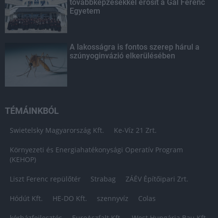
továbbképzésekkel erősít a Gál Ferenc
Egyetem
A lakosságra is fontos szerep hárul a
szúnyoginvázió elkerülésében
TÉMÁINKBÓL
Swietelsky Magyarország Kft.
Ke-Víz 21 Zrt.
Környezeti és Energiahatékonysági Operatív Program
(KEHOP)
Liszt Ferenc repülőtér
Strabag
ZÁÉV Építőipari Zrt.
Hódút Kft.
HE-DO Kft.
szennyvíz
Colas
kórházfejlesztés
EuroAszfalt Kft.
West Hungária Bau Kft.