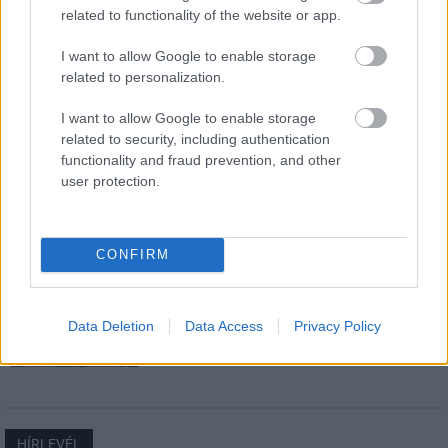
related to functionality of the website or app.
I want to allow Google to enable storage
Új gyalogosátkelők és jelzőlámpás
related to personalization.
csomópont épül Angyalföldön
I want to allow Google to enable storage
related to security, including authentication
functionality and fraud prevention, and other
Másfélszeresére bővítik
user protection.
Hódmezővásárhely jó hírű református
iskoláját
CONFIRM
Látványos építési szakasz indult be a
Flórián téri felüljárón
Data Deletion
Data Access
Privacy Policy
HÍRLEVÉL