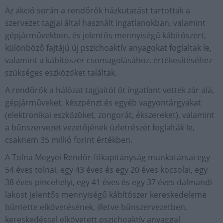
Az akció során a rendőrök házkutatást tartottak a
szervezet tagjai által használt ingatlanokban, valamint
gépjárművekben, és jelentős mennyiségű kábítószert,
különböző fajtájú új pszichoaktív anyagokat foglaltak le,
valamint a kábítószer csomagolásához, értékesítéséhez
szükséges eszközöket találtak.
A rendőrök a hálózat tagjaitól öt ingatlant vettek zár alá,
gépjárműveket, készpénzt és egyéb vagyontárgyakat
(elektronikai eszközöket, zongorát, ékszereket), valamint
a bűnszervezet vezetőjének üzletrészét foglalták le,
csaknem 35 millió forint értékben.
A Tolna Megyei Rendőr-főkapitányság munkatársai egy
54 éves tolnai, egy 43 éves és egy 20 éves kocsolai, egy
38 éves pincehelyi, egy 41 éves és egy 37 éves dalmandi
lakost jelentős mennyiségű kábítószer kereskedeleme
bűntette elkövetésének, illetve bűnszervezetben,
kereskedéssel elkövetett pszichoaktív anyaggal