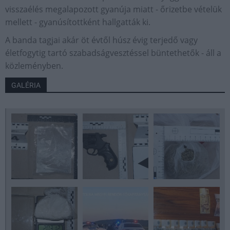
visszaélés megalapozott gyanúja miatt - őrizetbe vételük
mellett - gyanúsítottként hallgatták ki.
A banda tagjai akár öt évtől húsz évig terjedő vagy
életfogytig tartó szabadságvesztéssel büntethetők - áll a
közleményben.
GALÉRIA