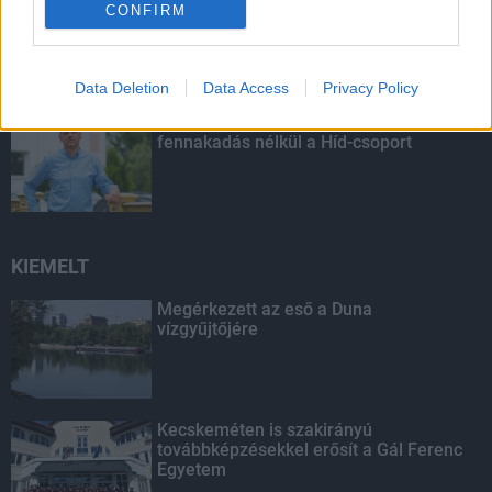
Budapest-Pécs, Budapest-Szolnok:
CONFIRM
gyorsabb és biztonságosabb lett a vasút
Data Deletion
Data Access
Privacy Policy
Több mint 40 helyszínen dolgozik
fennakadás nélkül a Híd-csoport
KIEMELT
Megérkezett az eső a Duna
vízgyűjtőjére
Kecskeméten is szakirányú
továbbképzésekkel erősít a Gál Ferenc
Egyetem