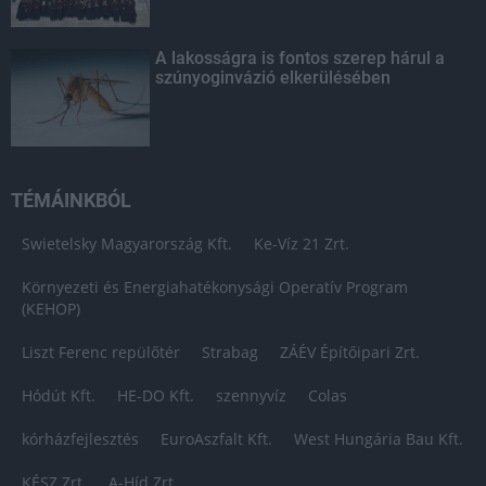
A lakosságra is fontos szerep hárul a
szúnyoginvázió elkerülésében
TÉMÁINKBÓL
Swietelsky Magyarország Kft.
Ke-Víz 21 Zrt.
Környezeti és Energiahatékonysági Operatív Program
(KEHOP)
Liszt Ferenc repülőtér
Strabag
ZÁÉV Építőipari Zrt.
Hódút Kft.
HE-DO Kft.
szennyvíz
Colas
kórházfejlesztés
EuroAszfalt Kft.
West Hungária Bau Kft.
KÉSZ Zrt.
A-Híd Zrt.