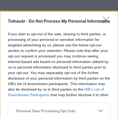
HÍRLEVÉL
Tolnavár -
Do Not Process My Personal Information
If you wish to opt-out of the sale, sharing to third parties, or
Név
processing of your personal or sensitive information for
targeted advertising by us, please use the below opt-out
section to confirm your selection. Please note that after your
E-mail cím
opt-out request is processed you may continue seeing
interest-based ads based on personal information utilized by
us or personal information disclosed to third parties prior to
Feliratkozom a hírlevélre és elfogadom az
adatvédelmi
your opt-out. You may separately opt-out of the further
szabályzatot!
disclosure of your personal information by third parties on the
IAB’s list of downstream participants. This information may
FELIRATKOZÁS
also be disclosed by us to third parties on the
IAB’s List of
Downstream Participants
that may further disclose it to other
third parties.
LEGFRISSEBB
Please note that this website/app uses one or more Google
Personal Data Processing Opt Outs
services and may gather and store information including but