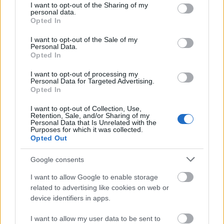
Országos hírek
not limited to your visit or usage behaviour. You may click to
I want to opt-out of the Sharing of my
personal data.
grant or deny consent to Google and its third-party tags to
MEGÉRKEZETT AZ ESŐ A DUNA
Opted In
VÍZGYŰJTŐJÉRE
use your data for below specified purposes in below Google
consent section.
I want to opt-out of the Sale of my
Personal Data.
Opted In
Országos hírek
KECSKEMÉTEN IS SZAKIRÁNYÚ
I want to opt-out of processing my
TOVÁBBKÉPZÉSEKKEL ERŐSÍT A GÁL FERENC
Personal Data for Targeted Advertising.
EGYETEM
Opted In
I want to opt-out of Collection, Use,
Retention, Sale, and/or Sharing of my
Országos hírek
szúnyogirtás
szúnyog
Personal Data that Is Unrelated with the
Purposes for which it was collected.
A lakosságra is fontos szerep hárul a
Opted Out
szúnyoginvázió elkerülésében
Google consents
I want to allow Google to enable storage
related to advertising like cookies on web or
Országos hírek
WWF
vízgazdálkodás
device identifiers in apps.
Túlfogyasztás napja - július 30-ra
felhasználta az emberiség a Föld egész
I want to allow my user data to be sent to
évre elegendő erőforrásait